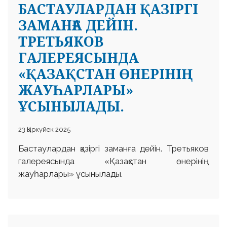
БАСТАУЛАРДАН ҚАЗІРГІ
ЗАМАНҒА ДЕЙІН.
ТРЕТЬЯКОВ
ГАЛЕРЕЯСЫНДА
«ҚАЗАҚСТАН ӨНЕРІНІҢ
ЖАУҺАРЛАРЫ»
ҰСЫНЫЛАДЫ.
23 Қыркүйек 2025
Бастаулардан қазіргі заманға дейін. Третьяков
галереясында «Қазақстан өнерінің
жауһарлары» ұсынылады.