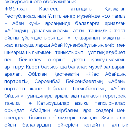
⚜️Әбілхан Қастеев атындағы Қазақстан
Республикасының Ұлттық өнер музейінде «10 тамыз
– Абай күні» қарсаңында балаларға арналған
«Абайдың даналық жолы» атты танымдық квест
ойыны ұйымдастырылды. 🔹Іс-шараның мақсаты –
жас қатысушыларды Абай Құнанбайұлының өмірі мен
шығармашылығымен таныстырып, ұлттық әдебиет
пен бейнелеу өнеріне деген қызығушылығын
арттыру. Квест барысында балалар музей залдарын
аралап, Әбілхан Қастеевтің «Жас Абайдың
портреті», Сәрсенбай Бейсенбаевтың «Абай»
портреті және Тоқболат Тоғысбаевтың «Абай.
Ойшыл» туындылары арқылы ақын тұлғасын тереңірек
таныды. 🔸Қатысушылар қызықты тапсырмалар
орындап, Абайдың өмірбаяны, қара сөздері мен
өлеңдері бойынша білімдерін сынады. Зияткерлік
ойын балалардың ой-өрісін кеңейтіп, ұлттық