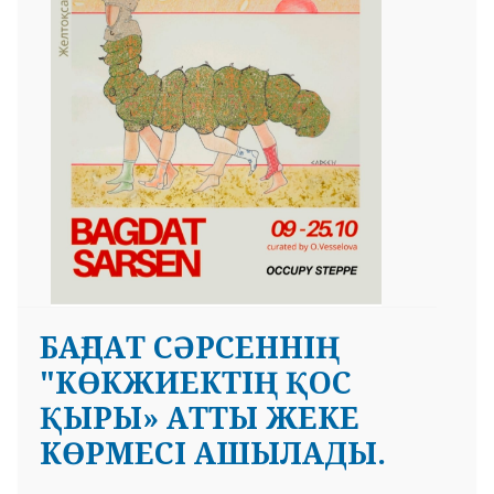
 23 97
БАҒДАТ СӘРСЕННІҢ
"КӨКЖИЕКТІҢ ҚОС
ҚЫРЫ» АТТЫ ЖЕКЕ
КӨРМЕСІ АШЫЛАДЫ.