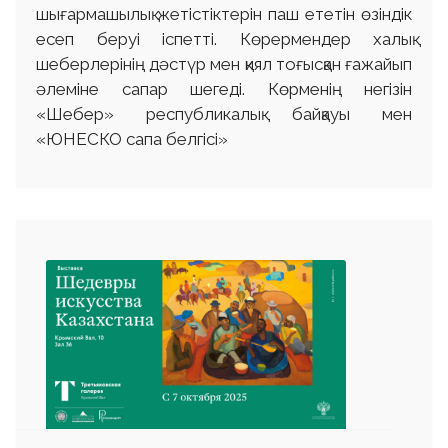
шығармашылық жетістіктерін паш ететін өзіндік
есеп беруі іспетті. Көрермендер халық
шеберлерінің дәстүр мен қиял тоғысқан ғажайып
әлеміне сапар шегеді. Көрменің негізін
«Шебер» республикалық байқауы мен
«ЮНЕСКО сапа белгісі»