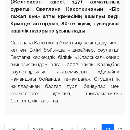
(Желтоқсан көшесі, 137) алматылық
суретші Светлана Какоткинаның «Бір
ғажап күн» атты көрмесінің ашылуы өтеді.
Көрмеде автордың 80-ге жуық туындысы
көпшілік назарына ұсынылады.
Светлана Какоткина Алматы қаласында дүниеге
келген. Білімі бойынша – дизайнер, сәулетші.
Бастапқы көркемдік білімін «Классикалық өнер
гимназиясында» алған. 2002 жылы Қазақ бас
сәулет-құрылыс академиясын «Дизайн»
мамандығы бойынша тәмамдаған. Студенттік
жылдарынан бастап түрлі байқаулар мен
көрмелерге қатысып, шығармашылық
белсенділік танытты.
Бас
Артқа
7
8
9
10
11
12
13