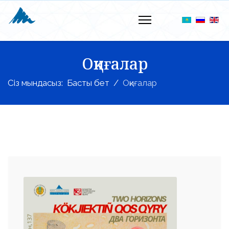
Оқиғалар
Сіз мындасыз:
Басты бет
Оқиғалар