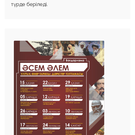
түрде беріледі.