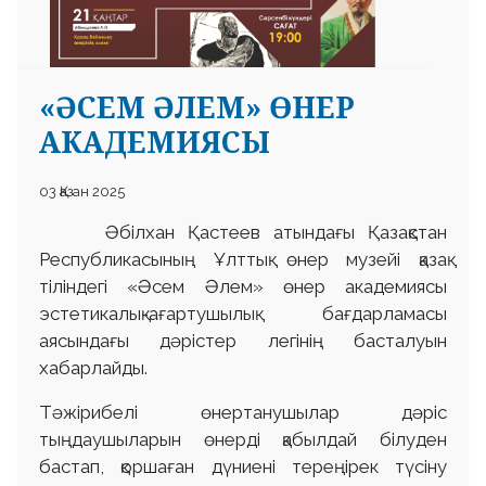
«ӘСЕМ ӘЛЕМ» ӨНЕР
АКАДЕМИЯСЫ
03 Қазан 2025
Әбілхан Қастеев атындағы Қазақстан
Республикасының Ұлттық өнер музейі қазақ
тіліндегі «Әсем Әлем» өнер академиясы
эстетикалық-ағартушылық бағдарламасы
аясындағы дәрістер легінің басталуын
хабарлайды.
Тәжірибелі өнертанушылар дәріс
тыңдаушыларын өнерді қабылдай білуден
бастап, қоршаған дүниені тереңірек түсіну