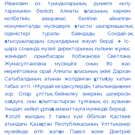
⚜️2026 жылдың 7 тамыз күні Әбілхан Қастеев
атындағы Қазақстан Республикасының Ұлттық өнер
музейінде өтіп жатқан Павел және Дмитрий