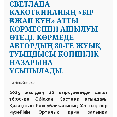
СВЕТЛАНА
КАКОТКИНАНЫҢ «БІР
ҒАЖАП КҮН» АТТЫ
КӨРМЕСІНІҢ АШЫЛУЫ
ӨТЕДІ. КӨРМЕДЕ
АВТОРДЫҢ 80-ГЕ ЖУЫҚ
ТУЫНДЫСЫ КӨПШІЛІК
НАЗАРЫНА
ҰСЫНЫЛАДЫ.
09 Қыркүйек 2025
2025 жылдың 12 қыркүйегінде сағат
16:00-де Әбілхан Қастеев атындағы
Қазақстан Республикасының Ұлттық өнер
музейінің Орталық көрме залында