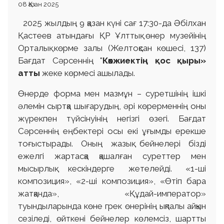
08 Қазан 2025
2025 жылдың 9 қазан күні сағ 17:30-да Әбілхан
Қастеев атындағы ҚР Ұлттық өнер музейінің
Орталық көрме залы (Желтоқсан көшесі, 137)
Бағдат Сәрсеннің "
Көкжиектің қос қыры»
атты
жеке көрмесі ашылады.
Өнерде форма мен мазмұн – суретшінің ішкі
әлемін сыртқа шығарудың, әрі көрерменнің оны
жүрекпен түйсінуінің негізгі өзегі. Бағдат
Сәрсеннің еңбектері осы екі ұғымды ерекше
тоғыстырады. Оның жазық бейнелері бізді
ежелгі жартасқа қашалған суреттер мен
мысырлық кескіндерге жетелейді. «1-ші
композиция», «2-ші композиция», «Өтіп бара
жатқанда», «Құдай-император»
туындыларында көне грек өнерінің ықпалы айқын
сезіледі, өйткені бейнелер көлемсіз, шартты