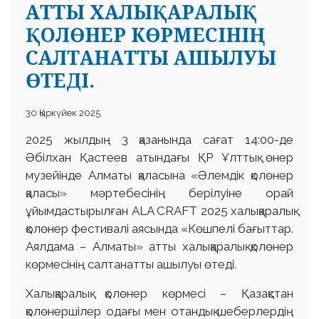
АТТЫ ХАЛЫҚАРАЛЫҚ
ҚОЛӨНЕР КӨРМЕСІНІҢ
САЛТАНАТТЫ АШЫЛУЫ
ӨТЕДІ.
30 Қыркүйек 2025
2025 жылдың 3 қазанында сағат 14:00-де
Әбілхан Қастеев атындағы ҚР Ұлттық өнер
музейінде Алматы қаласына «Әлемдік қолөнер
қаласы» мәртебесінің берілуіне орай
ұйымдастырылған ALA CRAFT 2025 халықаралық
қолөнер фестивалі аясында «Көшпелі бағыттар.
Аялдама – Алматы» атты халықаралық қолөнер
көрмесінің салтанатты ашылуы өтеді.
Халықаралық қолөнер көрмесі – Қазақстан
қолөнершілер одағы мен отандық шеберлердің