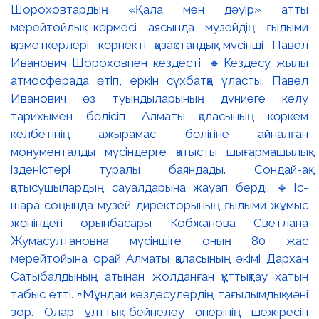
Шороховтардың «Қала мен дәуір» атты
мерейтойлық көрмесі аясында музейдің ғылыми
қызметкерлері көрнекті қазақстандық мүсінші Павел
Иванович Шороховпен кездесті. 🔸Кездесу жылы
атмосферада өтіп, еркін сұхбатқа ұласты. Павел
Иванович өз туындыларының дүниеге келу
тарихымен бөлісіп, Алматы қаласының көркем
келбетінің ажырамас бөлігіне айналған
монументалды мүсіндерге қатысты шығармашылық
ізденістері туралы баяндады. Сондай-ақ
қатысушылардың сауалдарына жауап берді. 🔹Іс-
шара соңында музей директорының ғылыми жұмыс
жөніндегі орынбасары Кобжанова Светлана
Жумасултановна мүсіншіге оның 80 жас
мерейтойына орай Алматы қаласының әкімі Дархан
Сатыбалдының атынан жолданған құттықтау хатын
табыс етті. ▫️Мұндай кездесулердің тағылымдық мәні
зор. Олар ұлттық бейнелеу өнерінің шежіресін