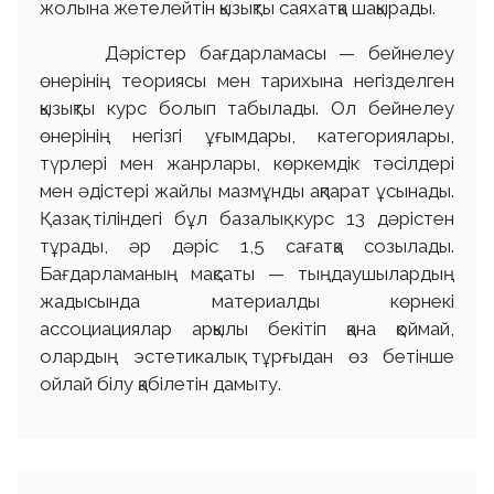
жолына жетелейтін қызықты саяхатқа шақырады.
Дәрістер бағдарламасы — бейнелеу
өнерінің теориясы мен тарихына негізделген
қызықты курс болып табылады. Ол бейнелеу
өнерінің негізгі ұғымдары, категориялары,
түрлері мен жанрлары, көркемдік тәсілдері
мен әдістері жайлы мазмұнды ақпарат ұсынады.
Қазақ тіліндегі бұл базалық курс 13 дәрістен
тұрады, әр дәріс 1,5 сағатқа созылады.
Бағдарламаның мақсаты — тыңдаушылардың
жадысында материалды көрнекі
ассоциациялар арқылы бекітіп қана қоймай,
олардың эстетикалық тұрғыдан өз бетінше
ойлай білу қабілетін дамыту.