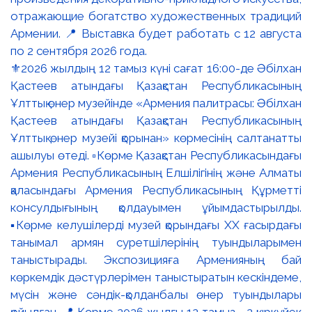
⚜️2026 жылдың 12 тамыз күні сағат 16:00-де Әбілхан
Қастеев атындағы Қазақстан Республикасының
Ұлттық өнер музейінде «Армения палитрасы: Әбілхан
Қастеев атындағы Қазақстан Республикасының
Ұлттық өнер музейі қорынан» көрмесінің салтанатты
ашылуы өтеді. ▫️Көрме Қазақстан Республикасындағы
Армения Республикасының Елшілігінің және Алматы
қаласындағы Армения Республикасының Құрметті
консулдығының қолдауымен ұйымдастырылды.
▪️Көрме келушілерді музей қорындағы ХХ ғасырдағы
танымал армян суретшілерінің туындыларымен
таныстырады. Экспозицияға Арменияның бай
көркемдік дәстүрлерімен таныстыратын кескіндеме,
мүсін және сәндік-қолданбалы өнер туындылары