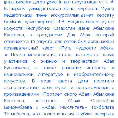
құндылықтарға деген құрметін арттыруға ықпал етті. 📌
Іс-шараны ұйымдастырған және жүргізген: Музей
педагогикасы және экскурсиялық қызмет көрсету
бөлімінің қызметкерлері ⚜️В Национальном музее
искусств Республики Казахстан имени Абылхана
Кастеева, в преддверии Дня Абая, который
отмечается 10 августа, для детей был организован
познавательный квест «Путь мудрости Абая».
🔹Целью мероприятия стало знакомство юных
участников с жизнью и творчеством Абая
Кунанбаева, а также развитие интереса к
национальной литературе и изобразительному
искусству. В ходе квеста дети посетили
экспозиционные залы музея и познакомились с
произведениями «Портрет юного Абая» Абылхана
Кастеева, «Портрет Абая» Сарсенбая
Бейсенбаева и «Абай. Мыслитель» Токболата
Тогысбаева, что позволило им глубже раскрыть