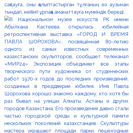
сақтауға, оны қалыптастырған тұлғаның өз аузынан
тыңдап, кейінгі ұрпаққа аманаттауға мүмкіндік береді.