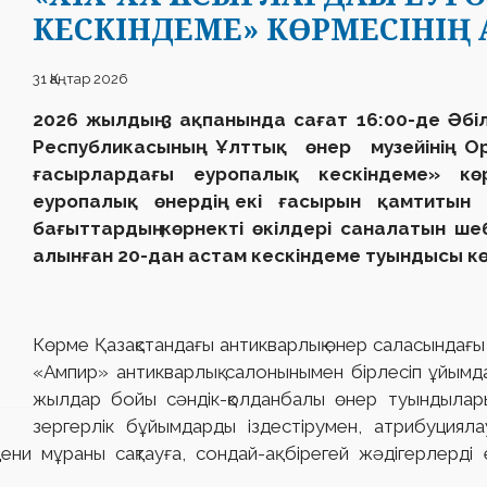
КЕСКІНДЕМЕ» КӨРМЕСІНІҢ
31 Қаңтар 2026
2026 жылдың 3 ақпанында сағат 16:00-де
Әбіл
Республикасының Ұлттық өнер музейінің 
ғасырлардағы еуропалық кескіндеме» көр
еуропалық өнердің екі ғасырын қамтитын 
бағыттардың көрнекті өкілдері саналатын ш
алынған 20-дан астам кескіндеме туындысы к
Көрме Қазақстандағы антикварлық өнер саласындағы е
«Ампир» антикварлық салонынымен бірлесіп ұйым
жылдар бойы сәндік-қолданбалы өнер туындылар
зергерлік бұйымдарды іздестірумен, атрибуциял
ни мұраны сақтауға, сондай-ақ бірегей жәдігерлерді е