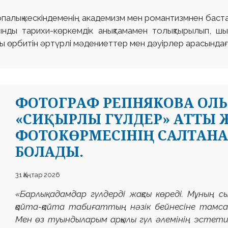
палық кескіндеменің академизм мен романтизмнен баста
уынды тарихи-көркемдік анықтамамен толықтырылып, ш
қылы өрбитін әртүрлі мәдениеттер мен дәуірлер арасында
ФОТОГРАФ РЕПНЯКОВА ОЛЬ
«СИҚЫРЛЫ ГҮЛДЕР» АТТЫ 
ФОТОКӨРМЕСІНІҢ САЛТАН
БОЛАДЫ.
31 Қаңтар 2026
«Барлық адамдар гүлдерді жақсы көреді. Мұның с
қайта-қайта табиғаттың нәзік бейнесіне тамса
Мен өз туындыларым арқылы гүл әлемінің эстети