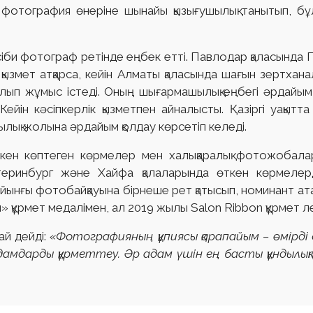
фотография өнеріне шынайы қызығушылық танытып, бұл
іби фотограф ретінде еңбек етті. Павлодар қаласында 
қызмет атқарса, кейін Алматы қаласында шағын зертхан
п жұмыс істеді. Оның шығармашылық еңбегі әрдайым 
йін кәсіпкерлік қызметпен айналысты. Қазіргі уақыт
ық жолына әрдайым қолдау көрсетіп келеді.
кен көптеген көрмелер мен халықаралық фотожобала
еринбург және Хайфа қалаларында өткен көрмелерд
ынғы фотобайқауына бірнеше рет қатысып, номинант атан
н» құрмет медалімен, ал 2019 жылы Salon Ribbon құрмет 
й дейді:
«Фотографияның құпиясы қарапайым – өмірді о
мдарды құрметтеу. Әр адам үшін ең басты құндылықта