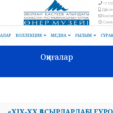
+7 (7
Дүйсен
kast
Сенім 
ҒАЛАР
КОЛЛЕКЦИЯ
МЕДИА
ҒЫЛЫМ
СҰРА
Оқиғалар
«XIX-XX ҒАСЫРЛАРДАҒЫ ЕУ