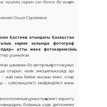
лыс күшінің сырын сәл болса да ашқым
»
ергеевна
ілхан Қастеев атындағы Қазақстан
рталық көрме залында фотограф
лдер» атты жеке фотокөрмесінің
тер ұсынылған.
налған шамамен 60 авторлық фотожұмыс
а отырып, нәзік эмоциялық күйді әрі
р – жай ғана бейне нысаны емес, олар
 – сүйіспеншілікті, мейірімділікті және
хнологиялық тұрмыстық қызмет көрсету
» мамандығы бойынша үздік дипломмен