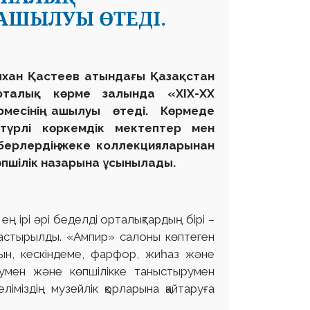
 АШЫЛУЫ ӨТЕДІ.
хан Қастеев атындағы Қазақстан
Орталық көрме залында «XIX-XX
месінің ашылуы өтеді. Көрмеде
түрлі көркемдік мектептер мен
еберлердің жеке коллекцияларынан
өпшілік назарына ұсынылады.
ң ірі әрі беделді орталықтардың бірі –
дастырылды. «Ампир» салоны көптеген
ын, кескіндеме, фарфор, жиһаз және
аумен және көпшілікке таныстырумен
ліміздің музейлік қорларына қайтаруға