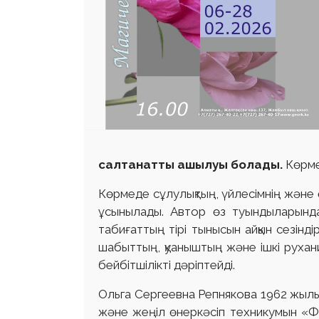
салтанатты ашылуы болады.
Көрме
Көрмеде сұлулықтың, үйлесімнің және
ұсынылады. Автор өз туындыларында 
табиғаттың тірі тынысын айқын сезін
шабыттың, қуаныштың және ішкі рухани с
бейбітшілікті дәріптейді.
Ольга Сергеевна Репнякова 1962 жылы
және жеңіл өнеркәсіп техникумын «Ф