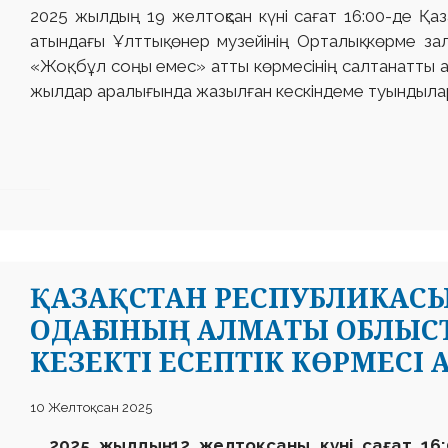
2025 жылдың 19 желтоқсан күні сағат 16:00-де Қа
атындағы Ұлттық өнер музейінің Орталық көрме з
«Жоқ, бұл соңы емес» атты көрмесінің салтанатты 
жылдар аралығында жазылған кескіндеме туындыла
ҚАЗАҚСТАН РЕСПУБЛИКАС
ОДАҒЫНЫҢ АЛМАТЫ ОБЛЫ
КЕЗЕКТІ ЕСЕПТІК КӨРМЕСІ
10 Желтоқсан 2025
2025 жылдың 12 желтоқсаны күні сағат 16: