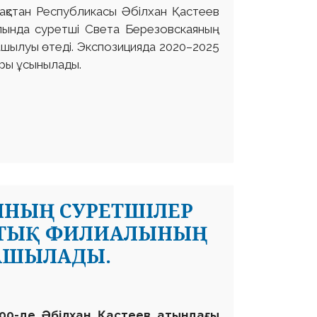
зақстан Республикасы Әбілхан Қастеев
алында суретші Света Березовскаяның
ашылуы өтеді. Экспозицияда 2020–2025
ры ұсынылады.
ЫНЫҢ СУРЕТШІЛЕР
СТЫҚ ФИЛИАЛЫНЫҢ
 АШЫЛАДЫ.
00-де Әбілхан Қастеев атындағы