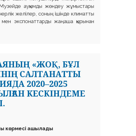
. Музейде ауқымды жөндеу жұмыстары
ерлік желілер, соның ішінде климатты
р мен экспонаттарды жаңаша қырынан
АЯНЫҢ «ЖОҚ, БҰЛ
ІНІҢ САЛТАНАТТЫ
ЯДА 2020–2025
ЛҒАН КЕСКІНДЕМЕ
.
тты көрмесі ашылады