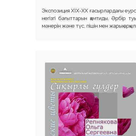
Экспозиция XIX-XX ғасырлардағы еуро
негізгі бағыттарын қамтиды. Әрбір т
мәнерін және түс, пішін мен жарық ар