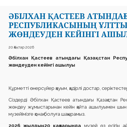
ӘБІЛХАН ҚАСТЕЕВ АТЫНДАҒ
РЕСПУБЛИКАСЫНЫҢ ҰЛТТЫ
ЖӨНДЕУДЕН КЕЙІНГІ АШЫ
20 Қаңтар 2026
Әбілхан Қастеев атындағы Қазақстан Респуб
жөндеуден кейінгі ашылуы
Құрметті өнерсүйер қауым, қадірлі достар, серіктесте
Сіздерді Әбілхан Қастеев атындағы Қазақстан Ре
жөндеу жұмыстарынан кейін қайта ашылуымен шын 
музейімізге қонақ болуға шақырамыз.
2026 жылдың 20 қаңтарында
музей өз есігін а