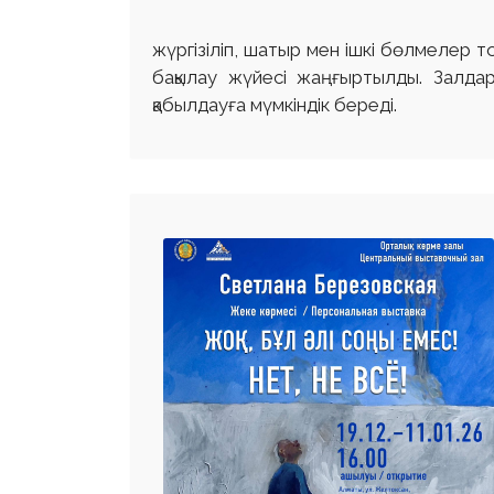
жүргізіліп, шатыр мен ішкі бөлмелер
бақылау жүйесі жаңғыртылды. Залда
қабылдауға мүмкіндік береді.