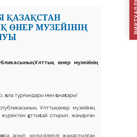
ВИРТУАЛДЫ Қ
Ы ҚАЗАҚСТАН
Қ ӨНЕР МУЗЕЙІНІҢ
ЛУЫ
ликасының Ұлттық өнер музейінің
р, қала тұрғындары мен қонақтары!
спубликасының Ұлттық өнер музейінің
жүректен құттықтай отырып, жаңарған
йқара ашып, келушілерді жаңартылған