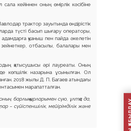
 сала кейіннен оның өмірлік кәсібіне
Павлодар трактор зауытында өндірістік
аларда түсті басып шығару операторы,
адамдарға қуаныш пен пайда әкелетін
та зейнеткер, отбасылы, балалары мен
рдың қатысушысы әрі лауреаты. Оның
е көпшілік назарына ұсынылған. Ол
ған. 2018 жылы Д. П. Багаев атындағы
лентасымен марапатталған.
ның барлық қырларымен сүю, ұлтқа да,
р – сүйіспеншілік, мейірімділік және