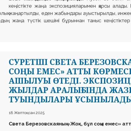
кеңістікте жаңа экспозицияларымен қарсы алады
 толық жаңартылды, еден жабындары ауыстырылды, инжен
рдың жаңа түстік шешімі бұрыннан таныс кеңістікте
СУРЕТШІ СВЕТА БЕРЕЗОВСК
СОҢЫ ЕМЕС» АТТЫ КӨРМЕС
АШЫЛУЫ ӨТЕДІ. ЭКСПОЗИЦИ
ЖЫЛДАР АРАЛЫҒЫНДА ЖАЗЫ
ТУЫНДЫЛАРЫ ҰСЫНЫЛАДЫ
18 Желтоқсан 2025
Света Березовскаяның «Жоқ, бұл соңы емес» а