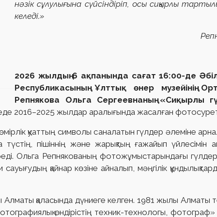
нәзік сұлулығына сүйсіндіріп, осы сиқырлы тарты
келеді.
Репнякова Ольга С
2026 жылдың 6 ақпанында сағат 16:00-де Әб
Республикасының Ұлттық өнер музейінің О
Репнякова Ольга Сергеевнаның «Сиқырлы гү
де 2016–2025 жылдар аралығында жасалған фотосурет
 өмірлік қуаттың символы саналатын гүлдер әлеміне ар
түстің, пішіннің және жарықтың ғажайып үйлесімін аш
діреді. Ольга Репнякованың фотожұмыстарындағы гүлде
ауығудың қайнар көзіне айналып, мәңгілік құндылықтарды
 Алматы қаласында дүниеге келген. 1981 жылы Алматы те
отографиялық өндірістің техник-технологы, фотограф