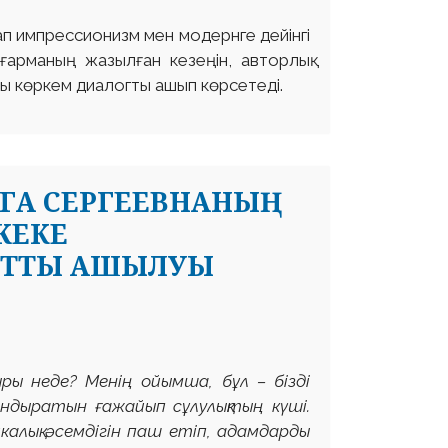
п импрессионизм мен модернге дейінгі
ығарманың жазылған кезеңін, авторлық
ғы көркем диалогты ашып көрсетеді.
ГА СЕРГЕЕВНАНЫҢ
ЖЕКЕ
АТТЫ АШЫЛУЫ
ыры неде? Менің ойымша, бұл – бізді
ндыратын ғажайып сұлулықтың күші.
калық әсемдігін паш етіп, адамдарды