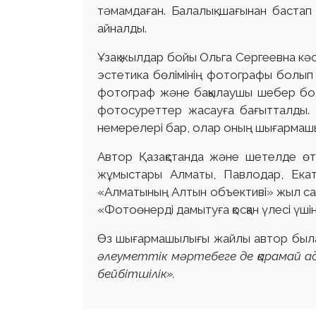
тәмамдаған. Балалық шағынан бастап 
айналды.
Ұзақ жылдар бойы Ольга Сергеевна кәс
эстетика бөлімінің фотографы болып 
фотограф және бақылаушы шебер болы
фотосуреттер жасауға бағытталды. Ке
немерелері бар, олар оның шығармашыл
Автор Қазақстанда және шетелде өт
жұмыстары Алматы, Павлодар, Екат
«Алматының Алтын объективі» жыл сай
«Фотоөнерді дамытуға қосқан үлесі үші
Өз шығармашылығы жайлы автор была
әлеуметтік мәртебеге де қарамай ада
бейбітшілік».