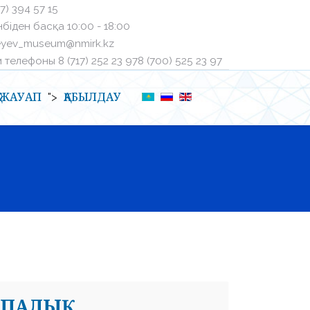
27) 394 57 15
біден басқа ㅤ10:00 - 18:00
eyev_museum@nmirk.kz
телефоныㅤ 8 (717) 252 23 97ㅤ8 (700) 525 23 97
Қ-ЖАУАП
ҚАБЫЛДАУ
">
РОПАЛЫҚ