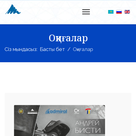
Оқиғалар
Сіз мындасыз:
Басты бет
Оқиғалар