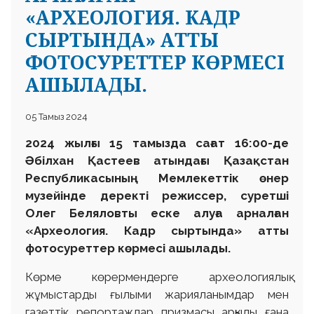
«АРХЕОЛОГИЯ. КАДР
СЫРТЫНДА» АТТЫ
ФОТОСУРЕТТЕР КӨРМЕСІ
АШЫЛАДЫ.
05 Тамыз 2024
2024 жылғы 15 тамызда сағат 16:00-де
Әбілхан Қастеев атындағы Қазақстан
Республикасының Мемлекеттік өнер
музейінде деректі режиссер, суретші
Олег Беляловты еске алуға арналған
«Археология. Кадр сыртында» атты
фотосуреттер көрмесі ашылады.
Көрме көрермендерге археологиялық
жұмыстарды ғылыми жарияланымдар мен
газеттік репортаждар призмасы арқылы ғана