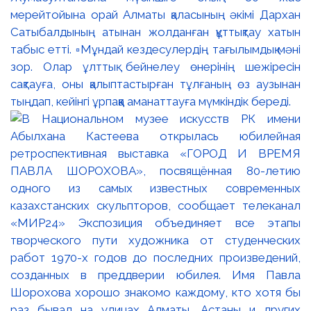
мерейтойына орай Алматы қаласының әкімі Дархан
Сатыбалдының атынан жолданған құттықтау хатын
табыс етті. ▫️Мұндай кездесулердің тағылымдық мәні
зор. Олар ұлттық бейнелеу өнерінің шежіресін
сақтауға, оны қалыптастырған тұлғаның өз аузынан
тыңдап, кейінгі ұрпаққа аманаттауға мүмкіндік береді.