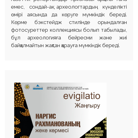
емес, сондай-ақ археологтардың күнделікті
өмірі аясында да көруге мүмкіндік береді.
Көрме бэкстейдж стилінде орындалған
фотосуреттер коллекциясы болып табылады,
бұл археологияға бейресми және жиі
байқалмайтын жақтан қарауға мүмкіндік береді.