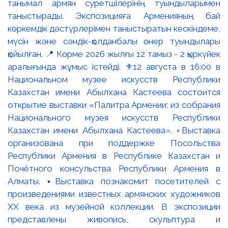
танымал армян суретшілерінің туындыларымен
таныстырады. Экспозицияға Арменияның бай
көркемдік дәстүрлерімен таныстыратын кескіндеме,
мүсін және сәндік-қолданбалы өнер туындылары
қойылған. 📍 Көрме 2026 жылғы 12 тамыз - 2 қыркүйек
аралығында жұмыс істейді. ⚜️12 августа в 16:00 в
Национальном музее искусств Республики
Казахстан имени Абылхана Кастеева состоится
открытие выставки «Палитра Армении: из собрания
Национального музея искусств Республики
Казахстан имени Абылхана Кастеева». ▫️Выставка
организована при поддержке Посольства
Республики Армения в Республике Казахстан и
Почётного консульства Республики Армения в
Алматы. ▪️Выставка познакомит посетителей с
произведениями известных армянских художников
XX века из музейной коллекции. В экспозиции
представлены живопись, скульптура и