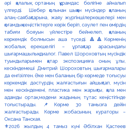
⚜️2026 жылдың 4 тамыз күні Әбілхан Қастеев