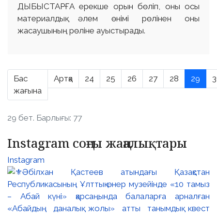
ДЫБЫСТАРҒА ерекше орын бөліп, оны осы
материалдық әлем өнімі рөлінен оны
жасаушының рөліне ауыстырады.
Бас
Артқа
24
25
26
27
28
29
3
жағына
29 бет. Барлығы: 77
Instagram соңғы жаңалықтары
Instagram