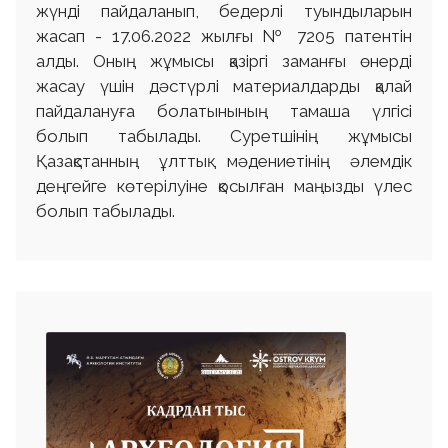
жүнді пайдаланып, бедерлі туындыларын
жасап - 17.06.2022 жылғы № 7205 патентін
алды. Оның жұмысы қазіргі заманғы өнерді
жасау үшін дәстүрлі материалдарды қалай
пайдалануға болатынының тамаша үлгісі
болып табылады. Суретшінің жұмысы
Қазақстанның ұлттық мәдениетінің әлемдік
деңгейге көтерілуіне қосылған маңызды үлес
болып табылады.