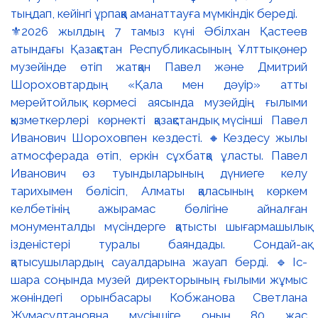
⚜️2026 жылдың 7 тамыз күні Әбілхан Қастеев
атындағы Қазақстан Республикасының Ұлттық өнер
музейінде өтіп жатқан Павел және Дмитрий
Шороховтардың «Қала мен дәуір» атты
мерейтойлық көрмесі аясында музейдің ғылыми
қызметкерлері көрнекті қазақстандық мүсінші Павел
Иванович Шороховпен кездесті. 🔸Кездесу жылы
атмосферада өтіп, еркін сұхбатқа ұласты. Павел
Иванович өз туындыларының дүниеге келу
тарихымен бөлісіп, Алматы қаласының көркем
келбетінің ажырамас бөлігіне айналған
монументалды мүсіндерге қатысты шығармашылық
ізденістері туралы баяндады. Сондай-ақ
қатысушылардың сауалдарына жауап берді. 🔹Іс-
шара соңында музей директорының ғылыми жұмыс
жөніндегі орынбасары Кобжанова Светлана
Жумасултановна мүсіншіге оның 80 жас