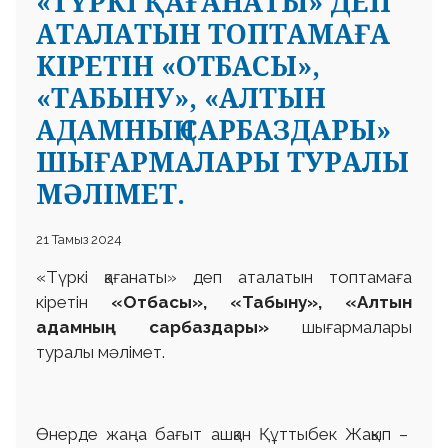
«ТҮРКІ ҚАҒАНАТЫ» ДЕП
АТАЛАТЫН ТОПТАМАҒА
КІРЕТІН «ОТБАСЫ»,
«ТАБЫНУ», «АЛТЫН
АДАМНЫҢ САРБАЗДАРЫ»
ШЫҒАРМАЛАРЫ ТУРАЛЫ
МӘЛІМЕТ.
21 Тамыз 2024
«Түркі қағанаты» деп аталатын топтамаға
кіретін
«Отбасы», «Табыну», «Алтын
адамның сарбаздары»
шығармалары
туралы мәлімет.
Өнерде жаңа бағыт ашқан Құттыбек Жақып –