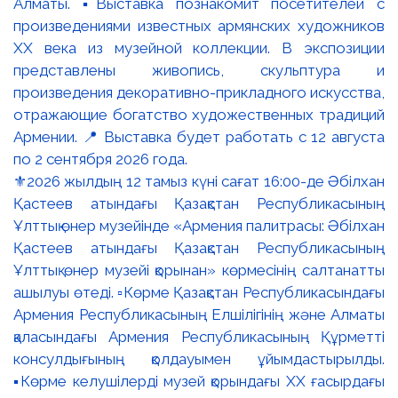
⚜️2026 жылдың 12 тамыз күні сағат 16:00-де Әбілхан
Қастеев атындағы Қазақстан Республикасының
Ұлттық өнер музейінде «Армения палитрасы: Әбілхан
Қастеев атындағы Қазақстан Республикасының
Ұлттық өнер музейі қорынан» көрмесінің салтанатты
ашылуы өтеді. ▫️Көрме Қазақстан Республикасындағы
Армения Республикасының Елшілігінің және Алматы
қаласындағы Армения Республикасының Құрметті
консулдығының қолдауымен ұйымдастырылды.
▪️Көрме келушілерді музей қорындағы ХХ ғасырдағы