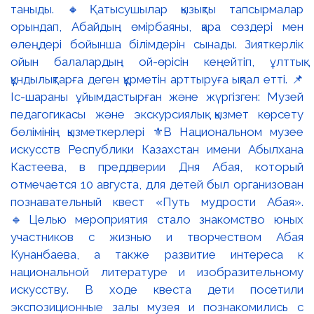
таныды. 🔸Қатысушылар қызықты тапсырмалар
орындап, Абайдың өмірбаяны, қара сөздері мен
өлеңдері бойынша білімдерін сынады. Зияткерлік
ойын балалардың ой-өрісін кеңейтіп, ұлттық
құндылықтарға деген құрметін арттыруға ықпал етті. 📌
Іс-шараны ұйымдастырған және жүргізген: Музей
педагогикасы және экскурсиялық қызмет көрсету
бөлімінің қызметкерлері ⚜️В Национальном музее
искусств Республики Казахстан имени Абылхана
Кастеева, в преддверии Дня Абая, который
отмечается 10 августа, для детей был организован
познавательный квест «Путь мудрости Абая».
🔹Целью мероприятия стало знакомство юных
участников с жизнью и творчеством Абая
Кунанбаева, а также развитие интереса к
национальной литературе и изобразительному
искусству. В ходе квеста дети посетили
экспозиционные залы музея и познакомились с