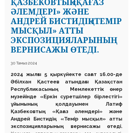
ҚАЗБЕКОВТЫҢ «ҚАҒАЗ
ӘЛЕМДЕРІ» ЖӘНЕ
АНДРЕЙ БИСТИДІҢ «ТЕМІР
МЫСҚЫЛ» АТТЫ
ЭКСПОЗИЦИЯЛАРЫНЫҢ
ВЕРНИСАЖЫ ӨТЕДІ.
30 Тамыз 2024
2024 жылғы 5 қыркүйекте сағат 16.00-де
Әбілхан Қастеев атындағы
Қазақстан
Республикасының
Мемлекеттік өнер
музейінде «Еркін суретшілер бірлестігі»
ұйымының қолдауымен Латиф
Қазбековтың «Қағаз әлемдері» және
Андрей Бистидің «Темір мысқыл» атты
экспозицияларының вернисажы өтеді.