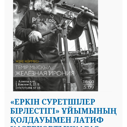
 23 97
«ЕРКІН СУРЕТШІЛЕР
БІРЛЕСТІГІ» ҰЙЫМЫНЫҢ
ҚОЛДАУЫМЕН ЛАТИФ