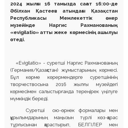
2024 жылғы 16 тамызда сағат 16:00-де
Әбілхан Қастеев атындағы Қазақстан
Республикасы Мемлекеттік өнер
музейінде Наргис Рахманованың
«evigilatio» атты жеке көрмесінің ашылуы
өтеді.
«Еvigilatio» - суретші Наргис Рахманованың
(Германия/Қазақстан) жұмыстарының көрмесі.
Бұл көрме көрермендерге суретшінінің
творчествосына 2016 жылғы музейдегі
көрмесімен салыстырғанда тереңірек үңілуге
мүмкіндік береді.
Суретші ою-өрнек формалары мен
құрылымдарының маңызын түрлі көз-қарас
тұрғысынан қарастырып, БЕЛГІЛЕР мен