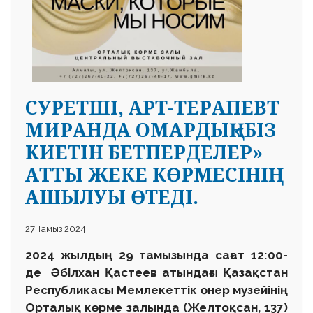
CУРЕТШІ, АРТ-ТЕРАПЕВТ
МИРАНДА ОМАРДЫҢ «БІЗ
КИЕТІН БЕТПЕРДЕЛЕР»
АТТЫ ЖЕКЕ КӨРМЕСІНІҢ
АШЫЛУЫ ӨТЕДІ.
27 Тамыз 2024
2024 жылдың 29 тамызында сағат 12:00
-
де Әбілхан Қастеев атындағы Қазақстан
Республикасы Мемлекеттік өнер музейінің
Орталық көрме залында (Желтоқсан, 137)