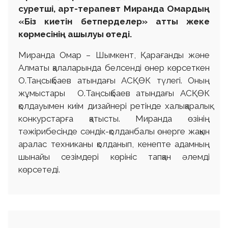
суретші, арт-терапевт Миранда Омардың
«Біз киетін бетперделер» атты жеке
көрмесінің ашылуы өтеді.
Миранда Омар – Шымкент, Қарағанды және
Алматы қалаларында белсенді өнер көрсеткен
О.Таңсықбаев атындағы АСҚӨК түлегі. Оның
жұмыстары О.Таңсықбаев атындағы АСҚӨК
қолдауымен киім дизайнері ретінде халықаралық
конкурстарға қатысты. Миранда өзінің
тәжірибесінде сәндік-қолданбалы өнерге жақын
аралас техниканы қолданып, кенепте адамның
шынайы сезімдері көрініс тапқан әлемді
көрсетеді.