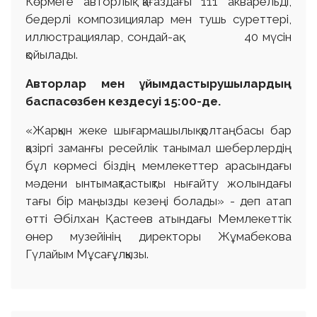
Көрмеге авторлық қағаздағы 111 акварельді,
бедерлі композициялар мен тушь суреттері,
иллюстрациялар, сондай-ақ 40 мүсін
қойылады.
Авторлар мен ұйымдастырушылардың
баспасөзбен кездесуі 15:00-де.
«Жарқын жеке шығармашылық қолтаңбасы бар
қазіргі заманғы ресейлік танымал шеберлердің
бұл көрмесі біздің мемлекеттер арасындағы
мәдени ынтымақтастықты нығайту жолындағы
тағы бір маңызды кезеңі болады» - деп атап
өтті Әбілхан Қастеев атындағы Мемлекеттік
өнер музейінің директоры Жұмабекова
Гүлайым Мұсағұлқызы.