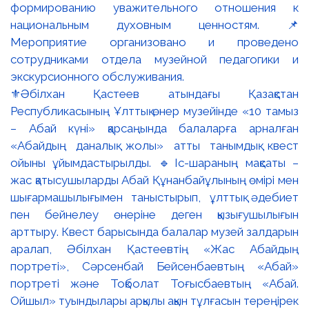
⚜️Әбілхан Қастеев атындағы Қазақстан
Республикасының Ұлттық өнер музейінде «10 тамыз
– Абай күні» қарсаңында балаларға арналған
«Абайдың даналық жолы» атты танымдық квест
ойыны ұйымдастырылды. 🔹Іс-шараның мақсаты –
жас қатысушыларды Абай Құнанбайұлының өмірі мен
шығармашылығымен таныстырып, ұлттық әдебиет
пен бейнелеу өнеріне деген қызығушылығын
арттыру. Квест барысында балалар музей залдарын
аралап, Әбілхан Қастеевтің «Жас Абайдың
портреті», Сәрсенбай Бейсенбаевтың «Абай»
портреті және Тоқболат Тоғысбаевтың «Абай.
Ойшыл» туындылары арқылы ақын тұлғасын тереңірек