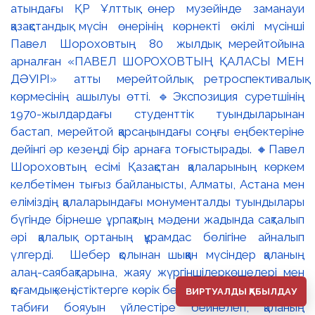
атындағы ҚР Ұлттық өнер музейінде заманауи
қазақстандық мүсін өнерінің көрнекті өкілі мүсінші
Павел Шороховтың 80 жылдық мерейтойына
арналған «ПАВЕЛ ШОРОХОВТЫҢ ҚАЛАСЫ МЕН
ДӘУІРІ» атты мерейтойлық ретроспективалық
көрмесінің ашылуы өтті. 🔹Экспозиция суретшінің
1970-жылдардағы студенттік туындыларынан
бастап, мерейтой қарсаңындағы соңғы еңбектеріне
дейінгі әр кезеңді бір арнаға тоғыстырады. 🔸Павел
Шороховтың есімі Қазақстан қалаларының көркем
келбетімен тығыз байланысты, Алматы, Астана мен
еліміздің қалаларындағы монументалды туындылары
бүгінде бірнеше ұрпақтың мәдени жадында сақталып
әрі қалалық ортаның құрамдас бөлігіне айналып
үлгерді. Шебер қолынан шыққан мүсіндер қаланың
алаң-саябақтарына, жаяу жүргіншілеркөшелері мен
қоғамдық кеңістіктерге көрік беріп, сәулет пен өмірдің
ВИРТУАЛДЫ ҚАБЫЛДАУ
табиғи бояуын үйлестіре бейнелеп, қаланың