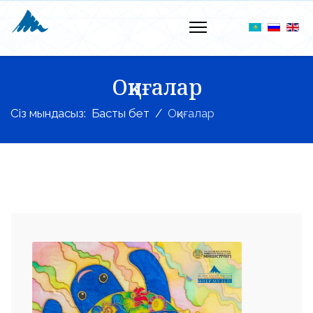
Оқиғалар
Сіз мындасыз:
Басты бет
Оқиғалар