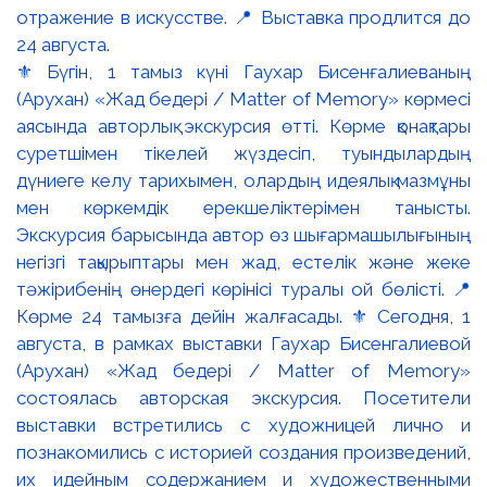
⚜️ Бүгін, 1 тамыз күні Гаухар Бисенғалиеваның
(Арухан) «Жад бедері / Matter of Memory» көрмесі
аясында авторлық экскурсия өтті. Көрме қонақтары
суретшімен тікелей жүздесіп, туындылардың
дүниеге келу тарихымен, олардың идеялық мазмұны
мен көркемдік ерекшеліктерімен танысты.
Экскурсия барысында автор өз шығармашылығының
негізгі тақырыптары мен жад, естелік және жеке
тәжірибенің өнердегі көрінісі туралы ой бөлісті. 📍
Көрме 24 тамызға дейін жалғасады. ⚜️ Сегодня, 1
августа, в рамках выставки Гаухар Бисенгалиевой
(Арухан) «Жад бедері / Matter of Memory»
состоялась авторская экскурсия. Посетители
выставки встретились с художницей лично и
познакомились с историей создания произведений,
их идейным содержанием и художественными