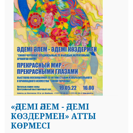
 23 97
«ӘДЕМІ ӘЛЕМ - ӘДЕМІ
КӨЗДЕРМЕН» АТТЫ
КӨРМЕСІ