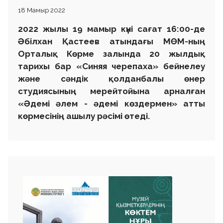
18 Мамыр 2022
2022 жылы 19 мамыр күні сағат 16:00-де
Әбілхан Қастеев атындағы МӨМ-ның
Орталық Көрме залында 20 жылдық
тарихы бар «Синяя черепаха» бейнелеу
және сәндік қолданбалы өнер
студиясының мерейтойына арналған
«Әдемі әлем - әдемі көздермен» атты
көрмесінің ашылу рәсімі өтеді.