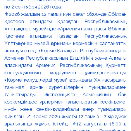
⚜️2026 жылдың 12 тамыз күні сағат 16:00-де Әбілхан
Қастеев атындағы Қазақстан Республикасының
Ұлттық өнер музейінде «Армения палитрасы: Әбілхан
Қастеев атындағы Қазақстан Республикасының
Ұлттық өнер музейі қорынан» көрмесінің салтанатты
ашылуы өтеді. ▫️Көрме Қазақстан Республикасындағы
Армения Республикасының Елшілігінің және Алматы
қаласындағы Армения Республикасының Құрметті
консулдығының қолдауымен ұйымдастырылды.
▪️Көрме келушілерді музей қорындағы ХХ ғасырдағы
танымал армян суретшілерінің туындыларымен
таныстырады. Экспозицияға Арменияның бай
көркемдік дәстүрлерімен таныстыратын кескіндеме,
мүсін және сәндік-қолданбалы өнер туындылары
қойылған. 📍 Көрме 2026 жылғы 12 тамыз - 2 қыркүйек
аралығында жұмыс істейді. ⚜️12 августа в 16:00 в