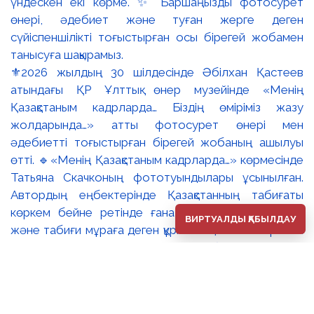
⚜️2026 жылдың 30 шілдесінде Әбілхан Қастеев
атындағы ҚР Ұлттық өнер музейінде «Менің
Қазақстаным кадрларда… Біздің өміріміз жазу
жолдарында…» атты фотосурет өнері мен
әдебиетті тоғыстырған бірегей жобаның ашылуы
өтті. 🔹«Менің Қазақстаным кадрларда…» көрмесінде
Татьяна Скачконың фототуындылары ұсынылған.
Автордың еңбектерінде Қазақстанның табиғаты
көркем бейне ретінде ғана емес, ұлттық мәдени
ВИРТУАЛДЫ ҚАБЫЛДАУ
және табиғи мұраға деген құрметті қалыптастыратын
ерекше кеңістік ретінде көрініс табады. 🔸«Менің
Қазақстаным кадрларда…» және «Біздің өміріміз жазу
жолдарында…» экспозициялары – мазмұны жағынан
дербес болғанымен, мәдени жады, жеке тәжірибе