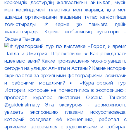
көркемдік дәстүрдің жалғастығын айшықтап, мүсін
мен кескіндемені, пластика мен жарықты, қала мен
адамды ортақ мәдени жадының тұтас кеңістігінде
тоғыстырады. 📌Көрме 30 тамызға дейін
жалғастырады. Көрме жобасының кураторы –
Оксана Танская.