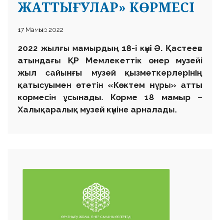
ЖАТТЫҒУЛАР» КӨРМЕСІ
17 Мамыр 2022
2022 жылғы мамырдың 18-і күні Ә. Қастеев
атындағы ҚР Мемлекеттік өнер музейі
жыл сайынғы музей қызметкерлерінің
қатысуымен өтетін «Көктем нұры» атты
көрмесін ұсынады. Көрме 18 мамыр –
Халықаралық музей күніне арналады.