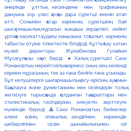
өнерінде ұлттық кескіндеме мен графиканың
дамуына зор үлес қосқан дара суретші екенін атап
өтті. Сонымен қатар көрменің суретшінің бай
шығармашылық мұрасын жаңаша зерделеп, кейінгі
ұрпаққа насихаттаудағы маңызына тоқталып, көрменің
табысты өтуіне тілектестік білдірді. Құттықтау хатын
музей директоры Жұмабекова Гүлайым
Мұсағұлқызы оқып берді. 🔸Халық суретшісі Сахи
Романовтың мерейтойлық көрмесі оның кең көлемді
көркем мұрасының тек аз ғана бөлігін ғана ұсынады.
Бұл келушілерге шығармашылық өсу-өрісінің ауқымын
бақылауға және дүниетанымы мен сезімдерін толық
жеткізуге тырысқанда қолданған тақырыптары мен
стилистикалық тәсілдерінің әлеуетін зерттеуге
мүмкіндік береді. 🔺Сахи Романовтың бейнелер
әлемі өзінің эпикалық кеңдігімен, көркемдік
шеберлігімен, сезім шынайылығымен, ой