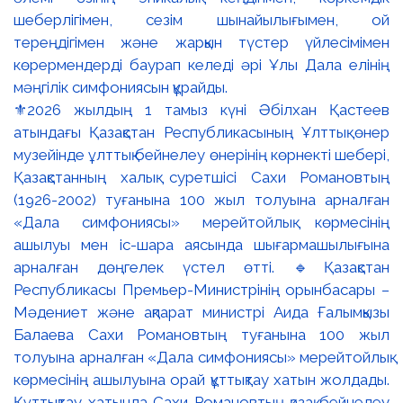
⚜️2026 жылдың 1 тамыз күні Әбілхан Қастеев
атындағы Қазақстан Республикасының Ұлттық өнер
музейінде ұлттық бейнелеу өнерінің көрнекті шебері,
Қазақстанның халық суретшісі Сахи Романовтың
(1926-2002) туғанына 100 жыл толуына арналған
«Дала симфониясы» мерейтойлық көрмесінің
ашылуы мен іс-шара аясында шығармашылығына
арналған дөңгелек үстел өтті. 🔹Қазақстан
Республикасы Премьер-Министрінің орынбасары –
Мәдениет және ақпарат министрі Аида Ғалымқызы
Балаева Сахи Романовтың туғанына 100 жыл
толуына арналған «Дала симфониясы» мерейтойлық
көрмесінің ашылуына орай құттықтау хатын жолдады.
Құттықтау хатында Сахи Романовтың қазақ бейнелеу