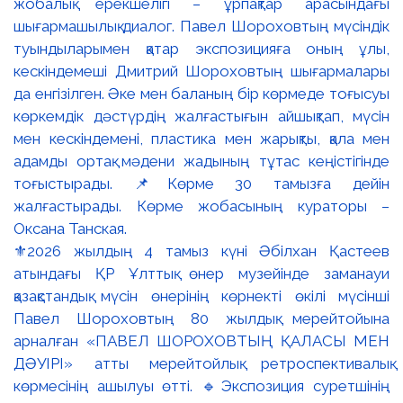
⚜️2026 жылдың 4 тамыз күні Әбілхан Қастеев
атындағы ҚР Ұлттық өнер музейінде заманауи
қазақстандық мүсін өнерінің көрнекті өкілі мүсінші
Павел Шороховтың 80 жылдық мерейтойына
арналған «ПАВЕЛ ШОРОХОВТЫҢ ҚАЛАСЫ МЕН
ДӘУІРІ» атты мерейтойлық ретроспективалық
көрмесінің ашылуы өтті. 🔹Экспозиция суретшінің