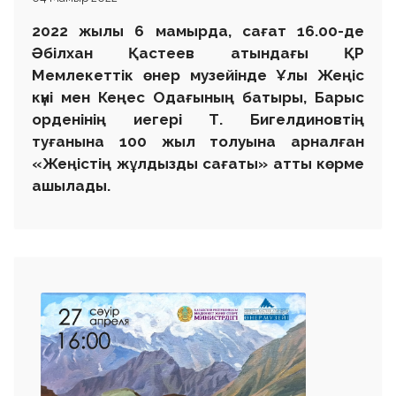
2022 жылы 6 мамырда, сағат 16.00-де
Әбілхан Қастеев атындағы ҚР
Мемлекеттік өнер музейінде Ұлы Жеңіс
күні мен Кеңес Одағының батыры, Барыс
орденінің иегері Т. Бигелдиновтің
туғанына 100 жыл толуына арналған
«Жеңістің жұлдызды сағаты» атты көрме
ашылады.