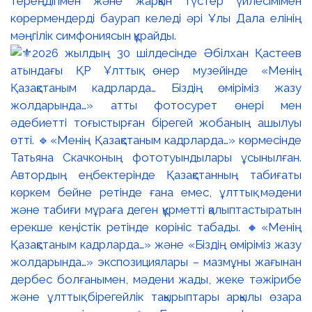
тереңдігімен және жарқын түстер үйлесімімен
көрермендерді баурап келеді әрі Ұлы Дала елінің
мәңгілік симфониясын құрайды.