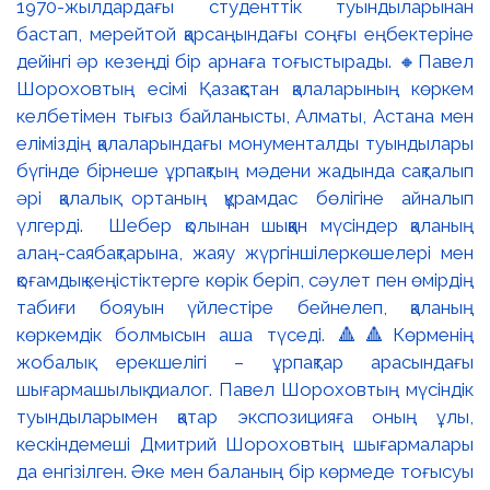
1970-жылдардағы студенттік туындыларынан
бастап, мерейтой қарсаңындағы соңғы еңбектеріне
дейінгі әр кезеңді бір арнаға тоғыстырады. 🔸Павел
Шороховтың есімі Қазақстан қалаларының көркем
келбетімен тығыз байланысты, Алматы, Астана мен
еліміздің қалаларындағы монументалды туындылары
бүгінде бірнеше ұрпақтың мәдени жадында сақталып
әрі қалалық ортаның құрамдас бөлігіне айналып
үлгерді. Шебер қолынан шыққан мүсіндер қаланың
алаң-саябақтарына, жаяу жүргіншілеркөшелері мен
қоғамдық кеңістіктерге көрік беріп, сәулет пен өмірдің
табиғи бояуын үйлестіре бейнелеп, қаланың
көркемдік болмысын аша түседі. 🔺🔺Көрменің
жобалық ерекшелігі – ұрпақтар арасындағы
шығармашылық диалог. Павел Шороховтың мүсіндік
туындыларымен қатар экспозицияға оның ұлы,
кескіндемеші Дмитрий Шороховтың шығармалары
да енгізілген. Әке мен баланың бір көрмеде тоғысуы