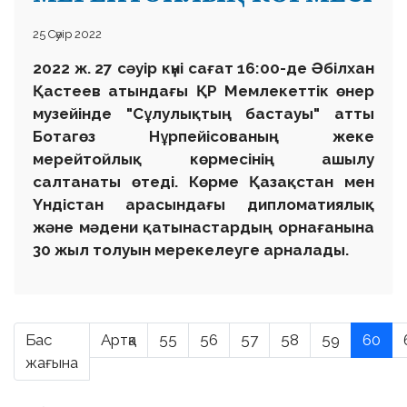
25 Сәуір 2022
2022 ж. 27 сәуір күні сағат 16:00-де Әбілхан
Қастеев атындағы ҚР Мемлекеттік өнер
музейінде "Сұлулықтың бастауы" атты
Ботагөз Нұрпейісованың жеке
мерейтойлық көрмесінің ашылу
салтанаты өтеді. Көрме Қазақстан мен
Үндістан арасындағы дипломатиялық
және мәдени қатынастардың орнағанына
30 жыл толуын мерекелеуге арналады.
Бас
Артқа
55
56
57
58
59
60
жағына