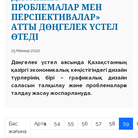
ПРОБЛЕМАЛАР МЕН
ПЕРСПЕКТИВАЛАР»
АТТЫ ДӨҢГЕЛЕК ҮСТЕЛ
ӨТЕДІ
25 Мамыр 2022
Дөңгелек үстел аясында Қазақстанның
қазіргі экономикалық кеңістігіндегі дизайн
түрлерінің бірі – графикалық дизайн
саласын талқылау және проблемаларға
талдау жасау жоспарлануда.
Бас
Артқа
54
55
56
57
58
59
жағына