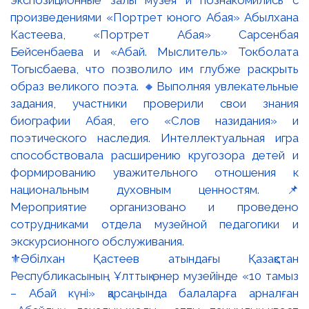
⚜️Әбілхан Қастеев атындағы Қазақстан
Республикасының Ұлттық өнер музейінде «10 тамыз
– Абай күні» қарсаңында балаларға арналған