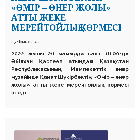
«ӨМІР – ӨНЕР ЖОЛЫ»
АТТЫ ЖЕКЕ
МЕРЕЙТОЙЛЫҚ КӨРМЕСІ
25 Мамыр 2022
2022 жылы 26 мамырда сағат 16.00-де
Әбілхан Қастеев атындағы Қазақстан
Республикасының Мемлекеттік өнер
музейінде Қанат Шүкірбектің «Өмір – өнер
жолы» атты жеке мерейтойлық көрмесі
өтеді.