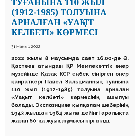
ТУҒАНЫНА 110 ЖЫЛ
(1912-1985) ТОЛУЫНА
АРНАЛҒАН «УАҚЫТ
КЕЛБЕТІ» КӨРМЕСІ
31 Мамыр 2022
2022 жылы 8 маусымда сағат 16.00-де Ә.
Қастеев атындағы ҚР Мемлекеттік өнер
музейінде Қазақ КСР еңбек сіңірген өнер
қайраткері Павел Зальцманның туғанына
110 жыл (1912-1985) толуына арналған
«Уақыт келбеті» көрмесінің ашылуы
болады. Экспозицияға қылқалам шеберінің
1943 жылдан 1984 жылға дейінгі аралықта
жазған 60-қа жуық жұмысы кіргізілді.