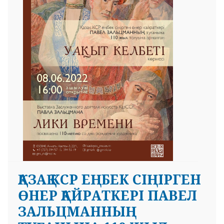
 23 97
ҚАЗАҚ КСР ЕҢБЕК СІҢІРГЕН
ӨНЕР ҚАЙРАТКЕРІ ПАВЕЛ
ЗАЛЬЦМАННЫҢ