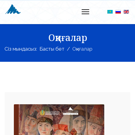
Оқиғалар
Сіз мындасыз:
Басты бет
Оқиғалар