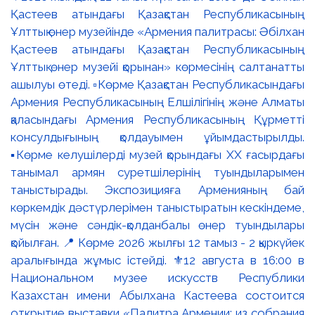
Қастеев атындағы Қазақстан Республикасының
Ұлттық өнер музейінде «Армения палитрасы: Әбілхан
Қастеев атындағы Қазақстан Республикасының
Ұлттық өнер музейі қорынан» көрмесінің салтанатты
ашылуы өтеді. ▫️Көрме Қазақстан Республикасындағы
Армения Республикасының Елшілігінің және Алматы
қаласындағы Армения Республикасының Құрметті
консулдығының қолдауымен ұйымдастырылды.
▪️Көрме келушілерді музей қорындағы ХХ ғасырдағы
танымал армян суретшілерінің туындыларымен
таныстырады. Экспозицияға Арменияның бай
көркемдік дәстүрлерімен таныстыратын кескіндеме,
мүсін және сәндік-қолданбалы өнер туындылары
қойылған. 📍 Көрме 2026 жылғы 12 тамыз - 2 қыркүйек
аралығында жұмыс істейді. ⚜️12 августа в 16:00 в
Национальном музее искусств Республики
Казахстан имени Абылхана Кастеева состоится
открытие выставки «Палитра Армении: из собрания