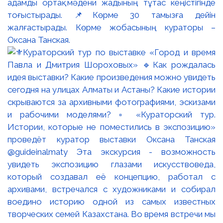
адамды ортақ мәдени жадының тұтас кеңістігінде
тоғыстырады. 📌Көрме 30 тамызға дейін
жалғастырады. Көрме жобасының кураторы –
Оксана Танская.