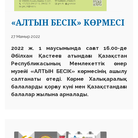
«АЛТЫН БЕСІК» КӨРМЕСІ
27 Мамыр 2022
2022 ж. 1 маусымында сағат 16.00-де
Әбілхан Қастеев атындағы Қазақстан
Республикасының Мемлекеттік өнер
музейі «АЛТЫН БЕСІК» көрмесінің ашылу
салтанаты өтеді. Көрме Халықаралық
балаларды қорғау күні мен Қазақстандағы
балалар жылына арналады.