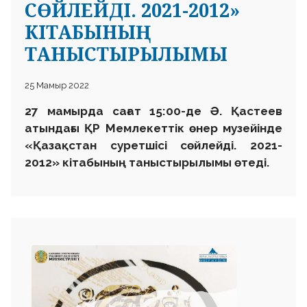
СӨЙЛЕЙДІ. 2021-2012»
КІТАБЫНЫҢ
ТАНЫСТЫРЫЛЫМЫ
25 Мамыр 2022
2
7 мамырда сағат 15:00-де Ә. Қастеев
атындағы ҚР Мемлекеттік өнер музейінде
«Қазақстан суретшісі сөйлейді.
2021-
2012» кітабының таныстырылымы өтеді.