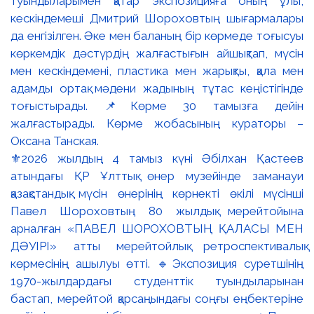
⚜️2026 жылдың 4 тамыз күні Әбілхан Қастеев
атындағы ҚР Ұлттық өнер музейінде заманауи
қазақстандық мүсін өнерінің көрнекті өкілі мүсінші
Павел Шороховтың 80 жылдық мерейтойына
арналған «ПАВЕЛ ШОРОХОВТЫҢ ҚАЛАСЫ МЕН
ДӘУІРІ» атты мерейтойлық ретроспективалық
көрмесінің ашылуы өтті. 🔹Экспозиция суретшінің
1970-жылдардағы студенттік туындыларынан
бастап, мерейтой қарсаңындағы соңғы еңбектеріне