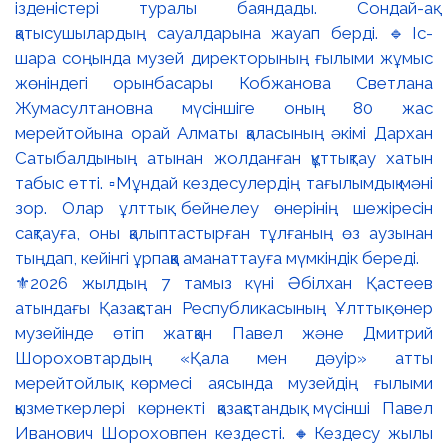
⚜️2026 жылдың 7 тамыз күні Әбілхан Қастеев
атындағы Қазақстан Республикасының Ұлттық өнер
музейінде өтіп жатқан Павел және Дмитрий
Шороховтардың «Қала мен дәуір» атты
мерейтойлық көрмесі аясында музейдің ғылыми
қызметкерлері көрнекті қазақстандық мүсінші Павел
Иванович Шороховпен кездесті. 🔸Кездесу жылы