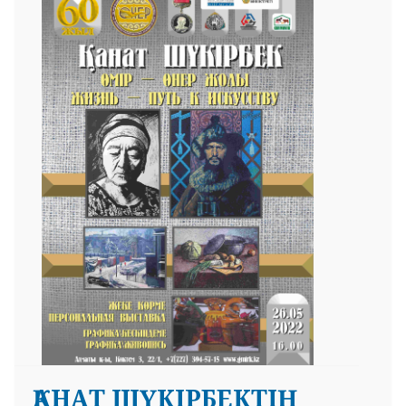
ҚАНАТ ШҮКІРБЕКТІҢ