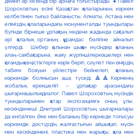
дейінгі әр кезеңді бір арнаға тоғыстырады. 🔸Павел
Шороховтың есімі Қазақстан қалаларының көркем
келбетімен тығыз байланысты, Алматы, Астана мен
еліміздің қалаларындағы монументалды туындылары
бүгінде бірнеше ұрпақтың мәдени жадында сақталып
әрі қалалық ортаның құрамдас бөлігіне айналып
үлгерді. Шебер қолынан шыққан мүсіндер қаланың
алаң-саябақтарына, жаяу жүргіншілеркөшелері мен
қоғамдық кеңістіктерге көрік беріп, сәулет пен өмірдің
табиғи бояуын үйлестіре бейнелеп, қаланың
көркемдік болмысын аша түседі. 🔺🔺Көрменің
жобалық ерекшелігі – ұрпақтар арасындағы
шығармашылық диалог. Павел Шороховтың мүсіндік
туындыларымен қатар экспозицияға оның ұлы,
кескіндемеші Дмитрий Шороховтың шығармалары
да енгізілген. Әке мен баланың бір көрмеде тоғысуы
көркемдік дәстүрдің жалғастығын айшықтап, мүсін
мен кескіндемені, пластика мен жарықты, қала мен