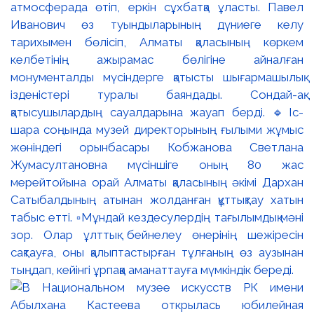
атмосферада өтіп, еркін сұхбатқа ұласты. Павел
Иванович өз туындыларының дүниеге келу
тарихымен бөлісіп, Алматы қаласының көркем
келбетінің ажырамас бөлігіне айналған
монументалды мүсіндерге қатысты шығармашылық
ізденістері туралы баяндады. Сондай-ақ
қатысушылардың сауалдарына жауап берді. 🔹Іс-
шара соңында музей директорының ғылыми жұмыс
жөніндегі орынбасары Кобжанова Светлана
Жумасултановна мүсіншіге оның 80 жас
мерейтойына орай Алматы қаласының әкімі Дархан
Сатыбалдының атынан жолданған құттықтау хатын
табыс етті. ▫️Мұндай кездесулердің тағылымдық мәні
зор. Олар ұлттық бейнелеу өнерінің шежіресін
сақтауға, оны қалыптастырған тұлғаның өз аузынан
тыңдап, кейінгі ұрпаққа аманаттауға мүмкіндік береді.