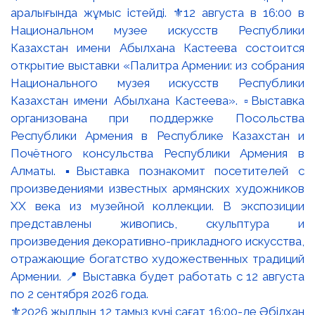
⚜️2026 жылдың 12 тамыз күні сағат 16:00-де Әбілхан