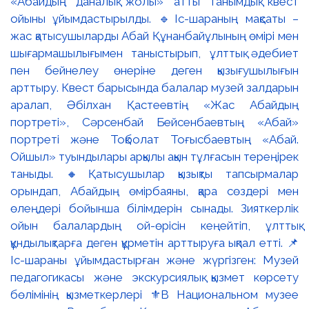
«Абайдың даналық жолы» атты танымдық квест
ойыны ұйымдастырылды. 🔹Іс-шараның мақсаты –
жас қатысушыларды Абай Құнанбайұлының өмірі мен
шығармашылығымен таныстырып, ұлттық әдебиет
пен бейнелеу өнеріне деген қызығушылығын
арттыру. Квест барысында балалар музей залдарын
аралап, Әбілхан Қастеевтің «Жас Абайдың
портреті», Сәрсенбай Бейсенбаевтың «Абай»
портреті және Тоқболат Тоғысбаевтың «Абай.
Ойшыл» туындылары арқылы ақын тұлғасын тереңірек
таныды. 🔸Қатысушылар қызықты тапсырмалар
орындап, Абайдың өмірбаяны, қара сөздері мен
өлеңдері бойынша білімдерін сынады. Зияткерлік
ойын балалардың ой-өрісін кеңейтіп, ұлттық
құндылықтарға деген құрметін арттыруға ықпал етті. 📌
Іс-шараны ұйымдастырған және жүргізген: Музей
педагогикасы және экскурсиялық қызмет көрсету
бөлімінің қызметкерлері ⚜️В Национальном музее