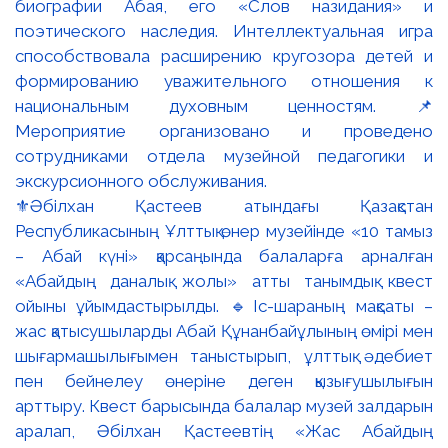
⚜️Әбілхан Қастеев атындағы Қазақстан
Республикасының Ұлттық өнер музейінде «10 тамыз
– Абай күні» қарсаңында балаларға арналған
«Абайдың даналық жолы» атты танымдық квест
ойыны ұйымдастырылды. 🔹Іс-шараның мақсаты –
жас қатысушыларды Абай Құнанбайұлының өмірі мен
шығармашылығымен таныстырып, ұлттық әдебиет
пен бейнелеу өнеріне деген қызығушылығын
арттыру. Квест барысында балалар музей залдарын
аралап, Әбілхан Қастеевтің «Жас Абайдың