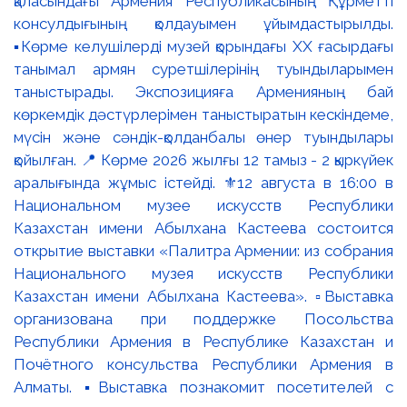
қаласындағы Армения Республикасының Құрметті
консулдығының қолдауымен ұйымдастырылды.
▪️Көрме келушілерді музей қорындағы ХХ ғасырдағы
танымал армян суретшілерінің туындыларымен
таныстырады. Экспозицияға Арменияның бай
көркемдік дәстүрлерімен таныстыратын кескіндеме,
мүсін және сәндік-қолданбалы өнер туындылары
қойылған. 📍 Көрме 2026 жылғы 12 тамыз - 2 қыркүйек
аралығында жұмыс істейді. ⚜️12 августа в 16:00 в
Национальном музее искусств Республики
Казахстан имени Абылхана Кастеева состоится
открытие выставки «Палитра Армении: из собрания
Национального музея искусств Республики
Казахстан имени Абылхана Кастеева». ▫️Выставка
организована при поддержке Посольства
Республики Армения в Республике Казахстан и
Почётного консульства Республики Армения в
Алматы. ▪️Выставка познакомит посетителей с