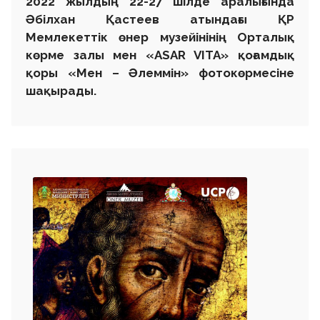
2022 жылдың 22-27 шілде аралығында
Әбілхан Қастеев атындағы ҚР
Мемлекеттік өнер музейінінің Орталық
көрме залы мен «ASAR VITA» қоғамдық
қоры «Мен – Әлеммін» фотокөрмесіне
шақырады.