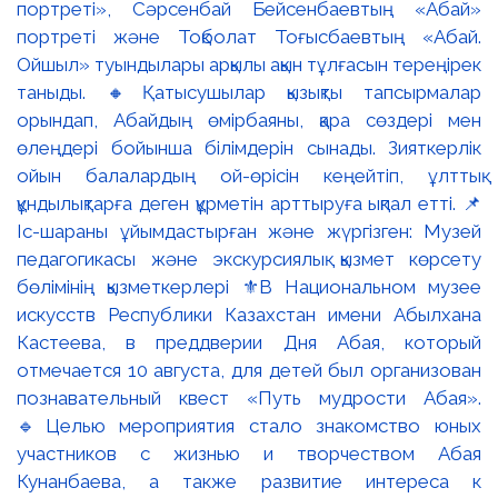
портреті», Сәрсенбай Бейсенбаевтың «Абай»
портреті және Тоқболат Тоғысбаевтың «Абай.
Ойшыл» туындылары арқылы ақын тұлғасын тереңірек
таныды. 🔸Қатысушылар қызықты тапсырмалар
орындап, Абайдың өмірбаяны, қара сөздері мен
өлеңдері бойынша білімдерін сынады. Зияткерлік
ойын балалардың ой-өрісін кеңейтіп, ұлттық
құндылықтарға деген құрметін арттыруға ықпал етті. 📌
Іс-шараны ұйымдастырған және жүргізген: Музей
педагогикасы және экскурсиялық қызмет көрсету
бөлімінің қызметкерлері ⚜️В Национальном музее
искусств Республики Казахстан имени Абылхана
Кастеева, в преддверии Дня Абая, который
отмечается 10 августа, для детей был организован
познавательный квест «Путь мудрости Абая».
🔹Целью мероприятия стало знакомство юных
участников с жизнью и творчеством Абая
Кунанбаева, а также развитие интереса к