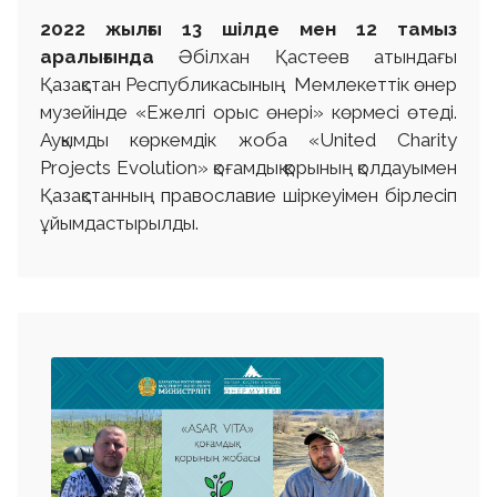
2022 ж
ылғы
13 шілде
мен 12 тамыз
аралығында
Әбілхан Қастеев атындағы
Қазақстан Республикасының Мемлекеттік өнер
музейінде «Ежелгі орыс өнері» көрмесі өтеді.
Ауқымды көркемдік жоба «United Charity
Projects Evolution» қоғамдық қорының қолдауымен
Қазақстанның православие шіркеуімен бірлесіп
ұйымдастырылды.