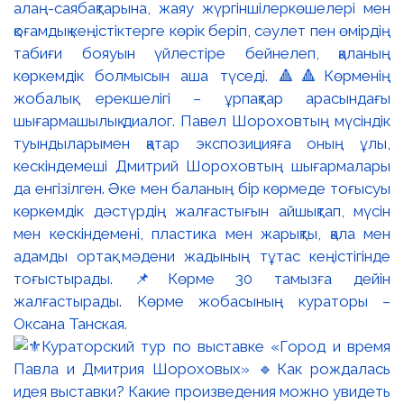
алаң-саябақтарына, жаяу жүргіншілеркөшелері мен
қоғамдық кеңістіктерге көрік беріп, сәулет пен өмірдің
табиғи бояуын үйлестіре бейнелеп, қаланың
көркемдік болмысын аша түседі. 🔺🔺Көрменің
жобалық ерекшелігі – ұрпақтар арасындағы
шығармашылық диалог. Павел Шороховтың мүсіндік
туындыларымен қатар экспозицияға оның ұлы,
кескіндемеші Дмитрий Шороховтың шығармалары
да енгізілген. Әке мен баланың бір көрмеде тоғысуы
көркемдік дәстүрдің жалғастығын айшықтап, мүсін
мен кескіндемені, пластика мен жарықты, қала мен
адамды ортақ мәдени жадының тұтас кеңістігінде
тоғыстырады. 📌Көрме 30 тамызға дейін
жалғастырады. Көрме жобасының кураторы –
Оксана Танская.