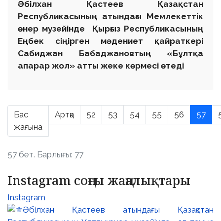
Әбілхан Қастеев Қазақстан
Республикасының атындағы Мемлекеттік
өнер музейінде Қырғыз Республикасының
Еңбек сіңірген мәдениет қайраткері
Сабиджан Бабаджановтың «Бұлтқа
апарар жол» атты
жеке көрмесі өтеді
Бас
Артқа
52
53
54
55
56
57
жағына
57 бет. Барлығы: 77
Instagram соңғы жаңалықтары
Instagram