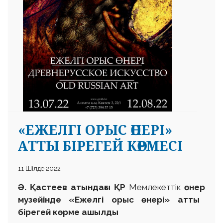
«ЕЖЕЛГІ ОРЫС ӨНЕРІ»
АТТЫ БІРЕГЕЙ КӨРМЕCІ
11 Шілде 2022
Ә. Қастеев атындағы ҚР
Мемлекеттік
өнер
музей
ін
де
«Ежелгі
орыс өнері
»
атты
бірегей көрме ашылды