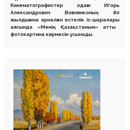
Кинематографистер одағы Игорь
Александрович Вовнянконың 80
жылдығына арналған естелік іс-шаралар
ы
аясында
«
Менің Қазақстаным
» атты
фотокартин
а
көрмесін ұсынады.