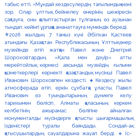
⚜️2026 жылдың 7 тамыз күні Әбілхан Қастеев
атындағы Қазақстан Республикасының Ұлттық өнер
музейінде өтіп жатқан Павел және Дмитрий
Шороховтардың «Қала мен дәуір» атты
мерейтойлық көрмесі аясында музейдің ғылыми
қызметкерлері көрнекті қазақстандық мүсінші Павел
Иванович Шороховпен кездесті. 🔸Кездесу жылы
атмосферада өтіп, еркін сұхбатқа ұласты. Павел
Иванович өз туындыларының дүниеге келу
тарихымен бөлісіп, Алматы қаласының көркем
келбетінің ажырамас бөлігіне айналған
монументалды мүсіндерге қатысты шығармашылық
ізденістері туралы баяндады. Сондай-ақ
қатысушылардың сауалдарына жауап берді. 🔹Іс-