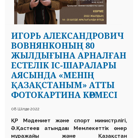
ИГОРЬ АЛЕКСАНДРОВИЧ
ВОВНЯНКОНЫҢ 80
ЖЫЛДЫҒЫНА АРНАЛҒАН
ЕСТЕЛІК ІС-ШАРАЛАРЫ
АЯСЫНДА «МЕНІҢ
ҚАЗАҚСТАНЫМ» АТТЫ
ФОТОКАРТИНА КӨРМЕСІ
08 Шілде 2022
ҚР Мәдениет және спорт министрлігі,
Ә.Қастеев атындағы Мемлекеттік өнер
мұражайы және Қазақстан