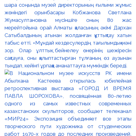
шара соңында музей директорының ғылыми жұмыс
жөніндегі орынбасары Кобжанова Светлана
Жумасултановна мүсіншіге оның 80 жас
мерейтойына орай Алматы қаласының әкімі Дархан
Сатыбалдының атынан жолданған құттықтау хатын
табыс етті. ▫️Мұндай кездесулердің тағылымдық мәні
зор. Олар ұлттық бейнелеу өнерінің шежіресін
сақтауға, оны қалыптастырған тұлғаның өз аузынан
тыңдап, кейінгі ұрпаққа аманаттауға мүмкіндік береді.