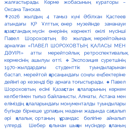
⚜️2026 жылдың 4 тамыз күні Әбілхан Қастеев
атындағы ҚР Ұлттық өнер музейінде заманауи
қазақстандық мүсін өнерінің көрнекті өкілі мүсінші
Павел Шороховтың 80 жылдық мерейтойына
арналған «ПАВЕЛ ШОРОХОВТЫҢ ҚАЛАСЫ МЕН
ДӘУІРІ» атты мерейтойлық ретроспективалық
көрмесінің ашылуы өтті. 🔹Экспозиция суретшінің
1970-жылдардағы студенттік туындыларынан
бастап, мерейтой қарсаңындағы соңғы еңбектеріне
дейінгі әр кезеңді бір арнаға тоғыстырады. 🔸Павел
Шороховтың есімі Қазақстан қалаларының көркем
келбетімен тығыз байланысты, Алматы, Астана мен
еліміздің қалаларындағы монументалды туындылары
бүгінде бірнеше ұрпақтың мәдени жадында сақталып
әрі қалалық ортаның құрамдас бөлігіне айналып
үлгерді. Шебер қолынан шыққан мүсіндер қаланың