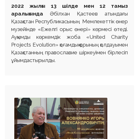
2022 ж
ылғы
13 шілде
мен 12 тамыз
аралығында
Әбілхан Қастеев атындағы
Қазақстан Республикасының Мемлекеттік өнер
музейінде «Ежелгі орыс өнері» көрмесі өтеді.
Ауқымды көркемдік жоба «United Charity
Projects Evolution» қоғамдық қорының қолдауымен
Қазақстанның православие шіркеуімен бірлесіп
ұйымдастырылды.