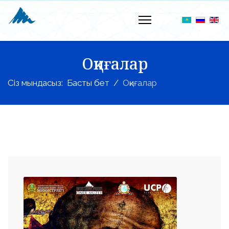
Оқиғалар
Сіз мындасыз:
Басты бет
Оқиғалар