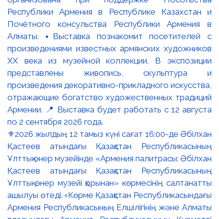
⚜️2026 жылдың 12 тамыз күні сағат 16:00-де Әбілхан
Қастеев атындағы Қазақстан Республикасының
Ұлттық өнер музейінде «Армения палитрасы: Әбілхан
Қастеев атындағы Қазақстан Республикасының
Ұлттық өнер музейі қорынан» көрмесінің салтанатты
ашылуы өтеді. ▫️Көрме Қазақстан Республикасындағы
Армения Республикасының Елшілігінің және Алматы