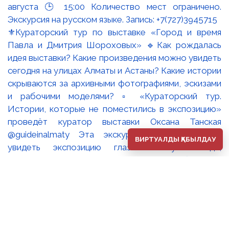
⚜️Кураторский тур по выставке «Город и время
Павла и Дмитрия Шороховых» 🔹Как рождалась
идея выставки? Какие произведения можно увидеть
сегодня на улицах Алматы и Астаны? Какие истории
скрываются за архивными фотографиями, эскизами
и рабочими моделями? ▫️ «Кураторский тур.
Истории, которые не поместились в экспозицию»
проведёт куратор выставки Оксана Танская
@guideinalmaty Эта экскурсия - возможность
ВИРТУАЛДЫ ҚАБЫЛДАУ
увидеть экспозицию глазами искусствоведа,
который создавал её концепцию, работал с
архивами, встречался с художниками и собирал
воедино историю одной из самых известных
творческих семей Казахстана. Во время встречи мы
поговорим не только о произведениях Павла и
Дмитрия Шороховых, но и о том, как создаётся