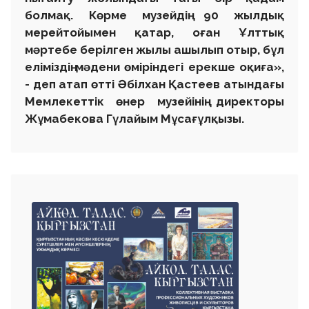
болмақ. Көрме музейдің 90 жылдық
мерейтойымен қатар, оған Ұлттық
мәртебе берілген жылы ашылып отыр, бұл
еліміздің мәдени өміріндегі ерекше оқиға»,
- деп атап өтті Әбілхан Қастеев атындағы
Мемлекеттік өнер музейінің директоры
Жұмабекова Гүлайым Мұсағұлқызы.