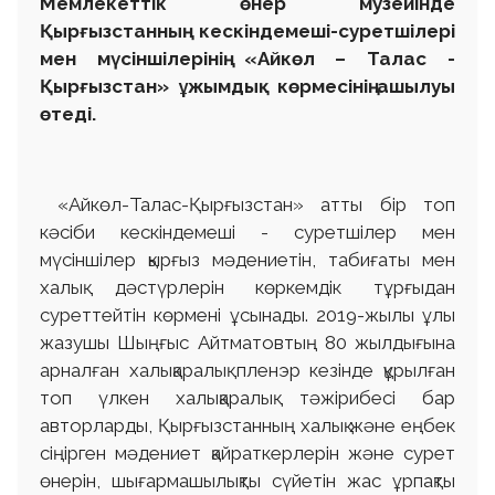
Мемлекеттік өнер музейінде
Қырғызстанның кескіндемеші-суретшілері
мен мүсіншілерінің «Айкөл – Талас -
Қырғызстан» ұжымдық көрмесінің ашылуы
өтеді.
«Айкөл-Талас-Қырғызстан» атты бір топ
кәсіби кескіндемеші - суретшілер мен
мүсіншілер қырғыз мәдениетін, табиғаты мен
халық дәстүрлерін көркемдік тұрғыдан
суреттейтін көрмені ұсынады. 2019-жылы ұлы
жазушы Шыңғыс Айтматовтың 80 жылдығына
арналған халықаралық пленэр кезінде құрылған
топ үлкен халықаралық тәжірибесі бар
авторларды, Қырғызстанның халық және еңбек
сіңірген мәдениет қайраткерлерін және сурет
өнерін, шығармашылықты сүйетін жас ұрпақты