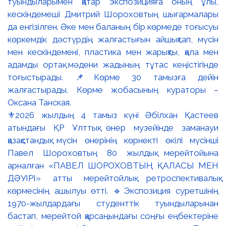
⚜️2026 жылдың 4 тамыз күні Әбілхан Қастеев
атындағы ҚР Ұлттық өнер музейінде заманауи
қазақстандық мүсін өнерінің көрнекті өкілі мүсінші
Павел Шороховтың 80 жылдық мерейтойына
арналған «ПАВЕЛ ШОРОХОВТЫҢ ҚАЛАСЫ МЕН
ДӘУІРІ» атты мерейтойлық ретроспективалық
көрмесінің ашылуы өтті. 🔹Экспозиция суретшінің
1970-жылдардағы студенттік туындыларынан
бастап, мерейтой қарсаңындағы соңғы еңбектеріне