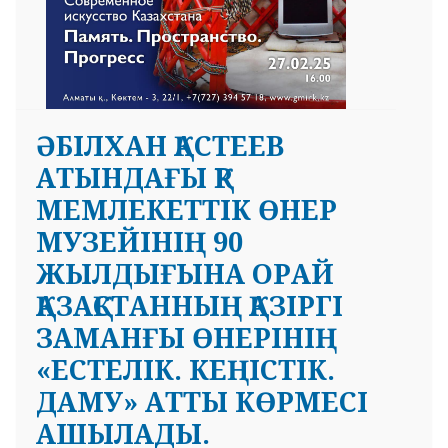
ӘБІЛХАН ҚАСТЕЕВ
АТЫНДАҒЫ ҚР
МЕМЛЕКЕТТІК ӨНЕР
МУЗЕЙІНІҢ 90
ЖЫЛДЫҒЫНА ОРАЙ
ҚАЗАҚСТАННЫҢ ҚАЗІРГІ
ЗАМАНҒЫ ӨНЕРІНІҢ
«ЕСТЕЛІК. КЕҢІСТІК.
ДАМУ» АТТЫ КӨРМЕСІ
АШЫЛАДЫ.