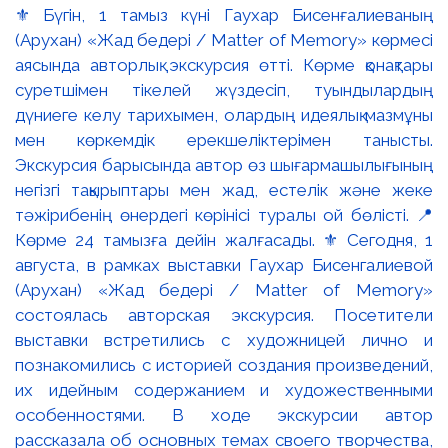
⚜️ Бүгін, 1 тамыз күні Гаухар Бисенғалиеваның
(Арухан) «Жад бедері / Matter of Memory» көрмесі
аясында авторлық экскурсия өтті. Көрме қонақтары
суретшімен тікелей жүздесіп, туындылардың
дүниеге келу тарихымен, олардың идеялық мазмұны
мен көркемдік ерекшеліктерімен танысты.
Экскурсия барысында автор өз шығармашылығының
негізгі тақырыптары мен жад, естелік және жеке
тәжірибенің өнердегі көрінісі туралы ой бөлісті. 📍
Көрме 24 тамызға дейін жалғасады. ⚜️ Сегодня, 1
августа, в рамках выставки Гаухар Бисенгалиевой
(Арухан) «Жад бедері / Matter of Memory»
состоялась авторская экскурсия. Посетители
выставки встретились с художницей лично и
познакомились с историей создания произведений,
их идейным содержанием и художественными
особенностями. В ходе экскурсии автор
рассказала об основных темах своего творчества,