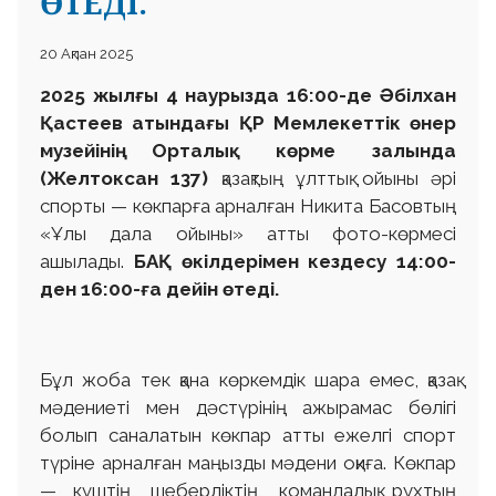
ӨТЕДІ.
20 Ақпан 2025
2025 жылғы 4 наурызда 16:00-де Әбілхан
Қастеев атындағы ҚР Мемлекеттік өнер
музейінің Орталық көрме залында
(Желтоксан 137)
қазақтың ұлттық ойыны әрі
спорты — көкпарға арналған Никита Басовтың
«Ұлы дала ойыны» атты фото-көрмесі
ашылады.
БАҚ өкілдерімен кездесу 14:00-
ден 16:00-ға дейін өтеді.
Бұл жоба тек қана көркемдік шара емес, қазақ
мәдениеті мен дәстүрінің ажырамас бөлігі
болып саналатын көкпар атты ежелгі спорт
түріне арналған маңызды мәдени оқиға. Көкпар
— күштің, шеберліктің, командалық рухтың