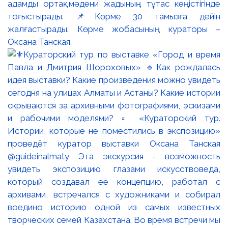
адамды ортақ мәдени жадының тұтас кеңістігінде
тоғыстырады. 📌Көрме 30 тамызға дейін
жалғастырады. Көрме жобасының кураторы –
Оксана Танская.