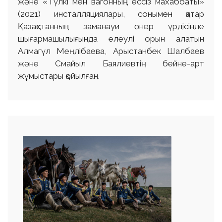
және «Түлкі мен вагонның ессіз махаббаты»
(2021) инсталляциялары, сонымен қатар
Қазақстанның заманауи өнер үрдісінде
шығармашылығында елеулі орын алатын
Алмагүл Меңлібаева, Арыстанбек Шалбаев
және Смайыл Баялиевтің бейне-арт
жұмыстары қойылған.