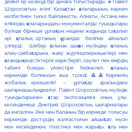
дейінгі әр кезеңді бір арнаға тоғыстырады. 🔸Павел
Шороховтың есімі Қазақстан қалаларының көркем
келбетімен тығыз байланысты, Алматы, Астана мен
еліміздің қалаларындағы монументалды туындылары
бүгінде бірнеше ұрпақтың мәдени жадында сақталып
әрі қалалық ортаның құрамдас бөлігіне айналып
үлгерді. Шебер қолынан шыққан мүсіндер қаланың
алаң-саябақтарына, жаяу жүргіншілеркөшелері мен
қоғамдық кеңістіктерге көрік беріп, сәулет пен өмірдің
табиғи бояуын үйлестіре бейнелеп, қаланың
көркемдік болмысын аша түседі. 🔺🔺Көрменің
жобалық ерекшелігі – ұрпақтар арасындағы
шығармашылық диалог. Павел Шороховтың мүсіндік
туындыларымен қатар экспозицияға оның ұлы,
кескіндемеші Дмитрий Шороховтың шығармалары
да енгізілген. Әке мен баланың бір көрмеде тоғысуы
көркемдік дәстүрдің жалғастығын айшықтап, мүсін
мен кескіндемені, пластика мен жарықты, қала мен