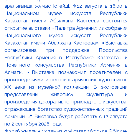
⚜️2026 жылдың 12 тамыз күні сағат 16:00-де Әбілхан