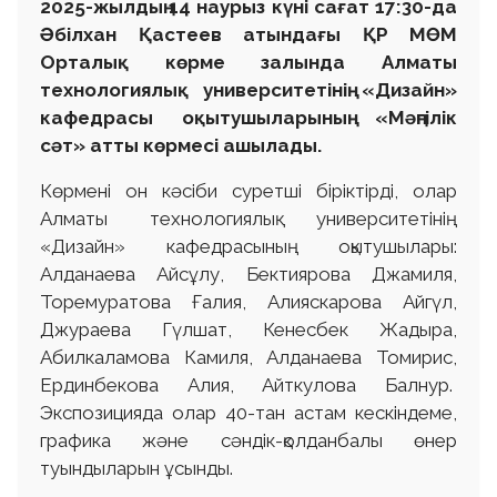
2025-жылдың 14 наурыз күні сағат 17:30-да
Әбілхан Қастеев атындағы ҚР МӨМ
Орталық көрме залында Алматы
технологиялық университетінің «Дизайн»
кафедрасы оқытушыларының «Мәңгілік
сәт» атты көрмесі ашылады.
Көрмені он кәсіби суретші біріктірді, олар
Алматы технологиялық университетінің
«Дизайн» кафедрасының оқытушылары:
Алданаева Айсұлу, Бектиярова Джамиля,
Торемуратова Ғалия, Алияскарова Айгүл,
Джураева Гүлшат, Кенесбек Жадыра,
Абилкаламова Камиля, Алданаева Томирис,
Ердинбекова Алия, Айткулова Балнур.
Экспозицияда олар 40-тан астам кескіндеме,
графика және сәндік-қолданбалы өнер
туындыларын ұсынды.