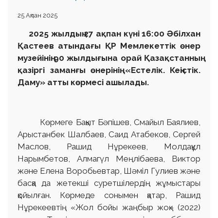
25 Ақпан 2025
2025 жылдың 27 ақпан күні 16:00 Әбілхан
Қастеев атындағы ҚР Мемлекеттік өнер
музейінің 90 жылдығына орай Қазақстанның
қазіргі заманғы өнерінің «Естелік. Кеңістік.
Даму» атты көрмесі ашылады.
Көрмеге Бақыт Бәпішев, Смайыл Баялиев,
Арыстанбек Шалбаев, Саид Атабеков, Сергей
Маслов, Рашид Нұрекеев, Молдақұл
Нарымбетов, Алмагүл Меңлібаева, Виктор
және Елена Воробьевтар, Шәміл Гулиев және
басқа да жетекші суретшілердің жұмыстары
қойылған. Көрмеде сонымен қатар, Рашид
Нұрекеевтің «Жол бойы жаңбыр жоқ» (2022)