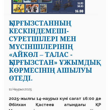
ҚЫРҒЫЗСТАННЫҢ
КЕСКІНДЕМЕШІ-
СУРЕТШІЛЕРІ МЕН
МҮСІНШІЛЕРІНІҢ
«АЙКӨЛ – ТАЛАС -
ҚЫРҒЫЗСТАН» ҰЖЫМДЫҚ
КӨРМЕСІНІҢ АШЫЛУЫ
ӨТЕДІ.
11 Наурыз 2025
2025-жылғы 14-наурыз күні сағат 16:00 де
Әбілхан Қастеев атындағы ҚР