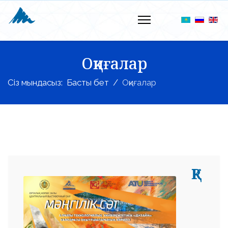
Оқиғалар
Сіз мындасыз:
Басты бет
Оқиғалар
ҚР