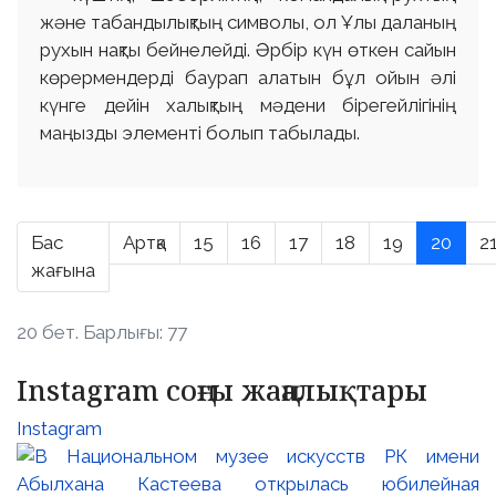
және табандылықтың символы, ол Ұлы даланың
рухын нақты бейнелейді. Әрбір күн өткен сайын
көрермендерді баурап алатын бұл ойын әлі
күнге дейін халықтың мәдени бірегейлігінің
маңызды элементі болып табылады.
Бас
Артқа
15
16
17
18
19
20
2
жағына
20 бет. Барлығы: 77
Instagram соңғы жаңалықтары
Instagram