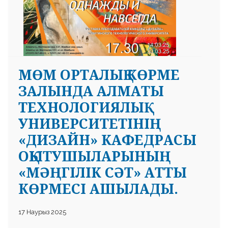
МӨМ ОРТАЛЫҚ КӨРМЕ
 23 97
ЗАЛЫНДА АЛМАТЫ
ТЕХНОЛОГИЯЛЫҚ
УНИВЕРСИТЕТІНІҢ
«ДИЗАЙН» КАФЕДРАСЫ
ОҚЫТУШЫЛАРЫНЫҢ
«МӘҢГІЛІК СӘТ» АТТЫ
КӨРМЕСІ АШЫЛАДЫ.
17 Наурыз 2025