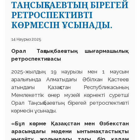
ТАҢСЫҚБАЕВТЫҢ БІРЕГЕЙ
РЕТРОСПЕКТИВТІ
КӨРМЕСІН ҰСЫНАДЫ.
14 Наурыз 2025
Орал Таңсықбаевтың шығармашылық
ретроспективасы
2025-жылдың 19 наурызы мен 1 маусым
аралығында Алматыдағы Әбілхан Қастеев
атындағы Қазақстан Республикасының
Мемлекеттік өнер музейі көрнекті суретші
Орал Таңсықбаевтың бірегей ретроспективті
көрмесін ұсынады.
«Бұл көрме Қазақстан мен Өзбекстан
арасындағы мәдени ынтымақтастықты
нығайту жолындағы тағы бір қадам