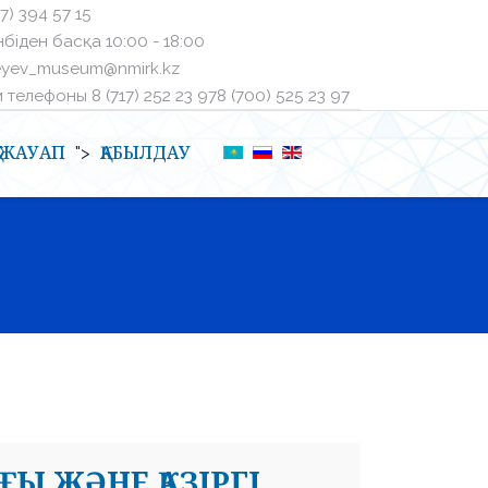
27) 394 57 15
біден басқа ㅤ10:00 - 18:00
eyev_museum@nmirk.kz
телефоныㅤ 8 (717) 252 23 97ㅤ8 (700) 525 23 97
Қ-ЖАУАП
ҚАБЫЛДАУ
">
ҒЫ ЖӘНЕ ҚАЗІРГІ