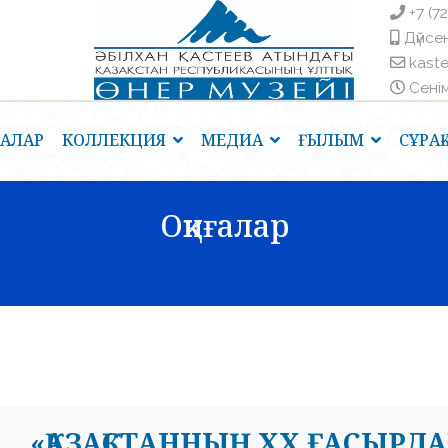
+7 (7
Дүйсен
kast
Сенім 
ҒАЛАР
КОЛЛЕКЦИЯ
МЕДИА
ҒЫЛЫМ
СҰРА
Оқиғалар
«ҚАЗАҚСТАННЫҢ ХХ ҒАСЫРДА