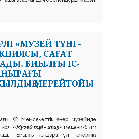
І «МУЗЕЙ ТҮНІ -
АКЦИЯСЫ, САҒАТ
АДЫ. БИЫЛҒЫ ІС-
ШАҢЫРАҒЫ
ЖЫЛДЫҚ МЕРЕЙТОЙЫ
ағы ҚР Мемлекеттік өнер музейінде
түрлі
«Музей түні - 2025»
мәдени-білім
лады. Биылғы іс-шара ұлт өнерінің