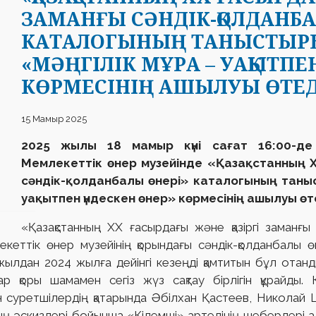
ЗАМАНҒЫ СӘНДІК-ҚОЛДАНБА
КАТАЛОГЫНЫҢ ТАНЫСТЫ
«МӘҢГІЛІК МҰРА – УАҚЫТПЕ
КӨРМЕСІНІҢ АШЫЛУЫ ӨТЕД
15 Мамыр 2025
2025 жылы 18 мамыр күні сағат 16:00-д
Мемлекеттік өнер музейінде «Қазақстанның Х
сәндік-қолданбалы өнері» каталогының таны
уақытпен үндескен өнер» көрмесінің ашылуы өт
«Қазақстанның ХХ ғасырдағы және қазіргі заманғы
кеттік өнер музейінің қорындағы сәндік-қолданбалы 
ылдан 2024 жылға дейінгі кезеңді қамтитын бұл отанд
 қоры шамамен сегіз жүз сақтау бірлігін құрайды.
н суретшілердің қатарында Әбілхан Қастеев, Николай 
 эскиздері бойынша «Кілемші» артелінің шеберлері алға