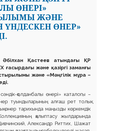
ЛЫ ӨНЕРІ»
РЫЛЫМЫ ЖӘНЕ
Н ҮНДЕСКЕН ӨНЕР»
І.
е Әбілхан Қастеев атындағы ҚР
Х ғасырдағы және қазіргі заманғы
стырылымы және «Мәңгілік мұра –
еді.
 сәндік-қолданбалы өнері» каталогы –
өнер туындыларының алғаш рет толық
ық өнер тарихында маңызды көркемдік
 Коллекцияның қалыптасу жылдарында
Цивчинский, Александр Риттих, Шажат
шқы қазақстандық гобелендерді жасап,