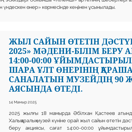
ен үндескен өнер» көрмесінде кеңінен ұсынылады.
ЖЫЛ САЙЫН ӨТЕТІН ДӘСТҮРЛ
2025» МӘДЕНИ-БІЛІМ БЕРУ 
14:00-00:00 ҰЙЫМДАСТЫРЫЛ
ШАРА ҰЛТ ӨНЕРІНІҢ ҚАРА
САНАЛАТЫН МУЗЕЙДІҢ 90 
АЯСЫНДА ӨТЕДІ.
14 Мамыр 2025
2025 жылғы 18 мамырда Әбілхан Қастеев атынд
Халықаралық музей күніне орай жыл сайын өтетін дәс
беру акциясы, сағат 14:00-00:00 ұйымдастыры