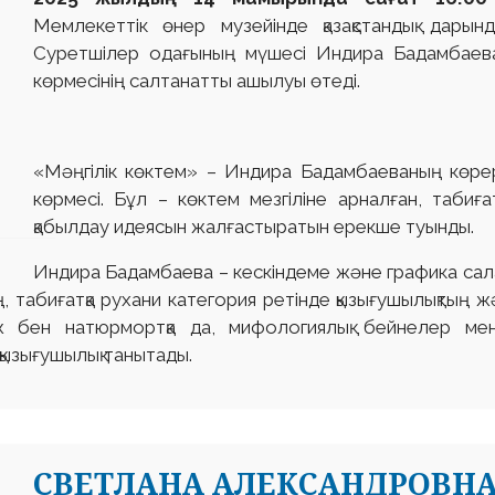
Мемлекеттік өнер музейінде қазақстандық дарын
Суретшілер одағының мүшесі Индира Бадамбае
көрмесінің салтанатты ашылуы өтеді.
«Мәңгілік көктем» – Индира Бадамбаеваның көре
көрмесі. Бұл – көктем мезгіліне арналған, табиға
қабылдау идеясын жалғастыратын ерекше туынды.
Индира Бадамбаева – кескіндеме және графика сала
ң, табиғатқа рухани категория ретінде қызығушылықтың 
аж бен натюрмортқа да, мифологиялық бейнелер ме
қызығушылық танытады.
СВЕТЛАНА АЛЕКСАНДРОВН