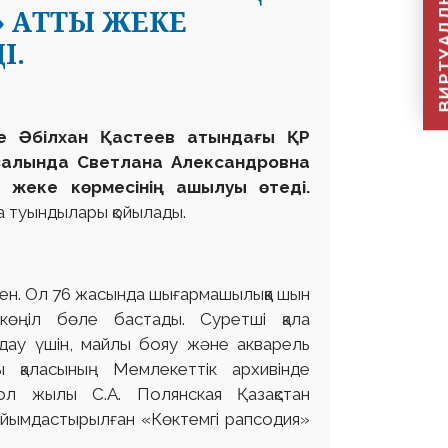
ВИРТУАЛДЫ Қ
 АТТЫ ЖЕКЕ
І.
е Әбілхан Қастеев атындағы ҚР
 залында Светлана Александровна
 жеке көрмесінің ашылуы өтеді.
а туындылары қойылады.
ен. Ол 76 жасында шығармашылыққа шын
көңіл бөле бастады. Суретші қала
дау үшін, майлы бояу және акварель
 қаласының Мемлекеттік архивінде
ол жылы С.А. Полянская Қазақстан
ұйымдастырылған «Көктемгі рапсодия»