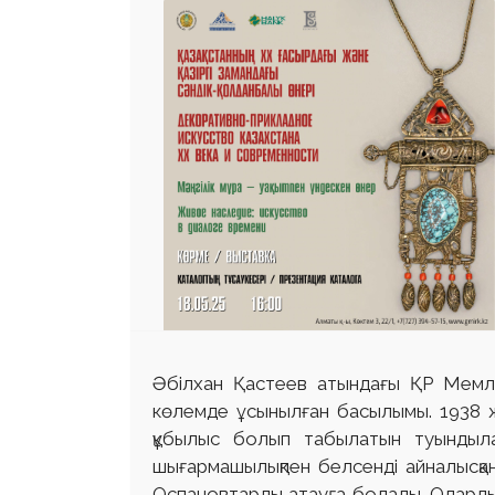
 23 97
Әбілхан Қастеев атындағы ҚР Мемле
көлемде ұсынылған басылымы. 1938 ж
құбылыс болып табылатын туындылар
шығармашылықпен белсенді айналысқа
Оспановтарды атауға болады. Олардың