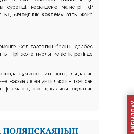
ды суретші, кескіндеме магистрі, ҚР
ваның
«Мәңгілік көктем»
атты жеке
рменге жол тартатын бесінші дербес
тты тірі және нұрлы кеңістік ретінде
сында жұмыс істейтін көп қырлы дарын
және жарыққа деген ұмтылыстың тоғысқан
н форманың ішкі қозғалысы оқылатын
А ПОЛЯНСКАЯНЫҢ