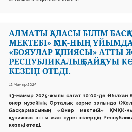
АЛМАТЫ ҚАЛАСЫ БІЛІМ БАС
МЕКТЕБІ» ҚМҚК-НЫҢ ҰЙЫМ
«БОЯУЛАР ҚҰПИЯСЫ» АТТЫ 
РЕСПУБЛИКАЛЫҚ БАЙҚАУЫ КӨ
КЕЗЕҢІ ӨТЕДІ.
12 Мамыр 2025
13-мамыр 2025-жылы сағат 10:00-де Әбілхан
өнер музейінің Орталық көрме залында (Жел
басқармасының «Өнер мектебі» ҚМҚК-ны
құпиясы» атты жас суретшілердің Республик
кезеңі өтеді.