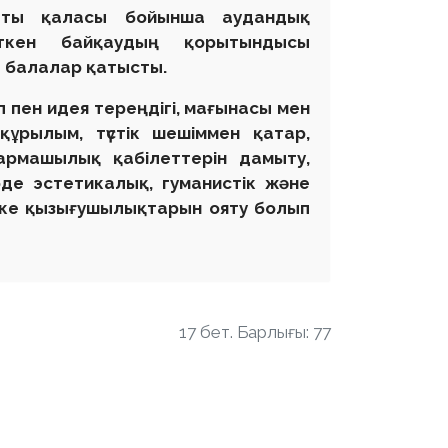
аты қаласы бойынша аудандық
ткен байқаудың қорытындысы
 балалар қатысты.
пен идея тереңдігі, мағынасы мен
 құрылым, түстік шешіммен қатар,
армашылық қабілеттерін дамыту,
де эстетикалық, гуманистік және
жеке қызығушылықтарын ояту болып
17 бет. Барлығы: 77