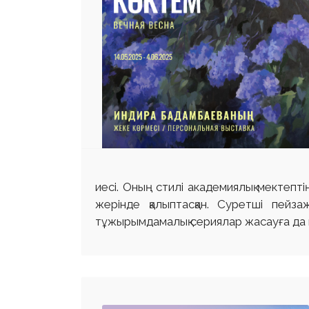
иесі. Оның стилі академиялық мектепті
жерінде қалыптасқан. Суретші пейз
тұжырымдамалық сериялар жасауға да 