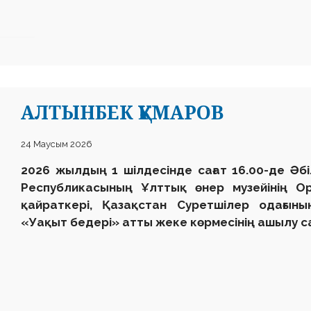
АЛТЫНБЕК ҚҰМАРОВ
24 Маусым 2026
2026 жылдың 1 шілдесінде сағат 16.00-де Әб
Республикасының Ұлттық өнер музейінің О
қайраткері, Қазақстан Суретшілер одағын
«Уақыт бедері» атты жеке көрмесінің ашылу с