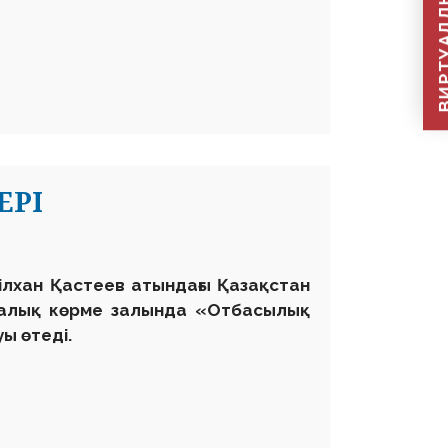
ВИРТУАЛДЫ Қ
ЕРІ
білхан Қастеев атындағы Қазақстан
талық көрме залында «Отбасылық
ы өтеді.