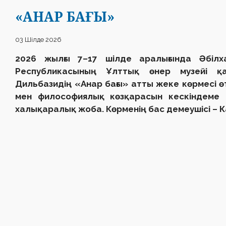
«АНАР БАҒЫ»
03 Шілде 2026
2026 жылғы 7–17 шілде аралығында Әбілх
Республикасының Ұлттық өнер музейі қа
Дильбазидің «Анар бағы» атты жеке көрмесі ө
мен философиялық көзқарасын кескіндеме 
халықаралық жоба. Көрменің бас демеушісі – 