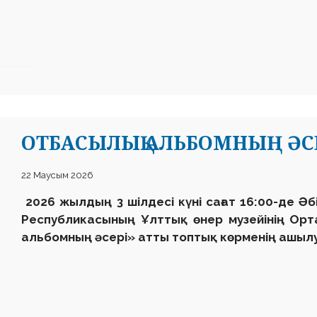
ОТБАСЫЛЫҚ АЛЬБОМНЫҢ ӘС
22 Маусым 2026
2026 жылдың 3 шілдесі күні сағат 16:00-де Ә
Республикасының Ұлттық өнер музейінің Ор
альбомның әсері» атты топтық көрменің ашылу