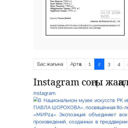
Бас жағына
Артқа
1
2
3
4
Instagram соңғы жаң
Instagram