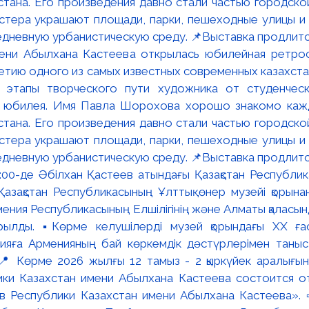
мени Абылхана Кастеева открылась юбилейная ретр
ю одного из самых известных современных казахста
 этапы творческого пути художника от студенческ
и юбилея. Имя Павла Шорохова хорошо знакомо кажд
стана. Его произведения давно стали частью городско
астера украшают площади, парки, пешеходные улицы и
едневную урбанистическую среду. 📌Выставка продлится