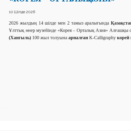
10 Шілде 2026
2026 жыл
дың
14 шілде мен 2 тамыз аралығында
Қазақст
Ұлттық
өнер музейінде «Корея – Орталық Азия»
Алғашқы
(Хангыль)
100 жыл толуына
арналған
K-Calligraphy
к
орей