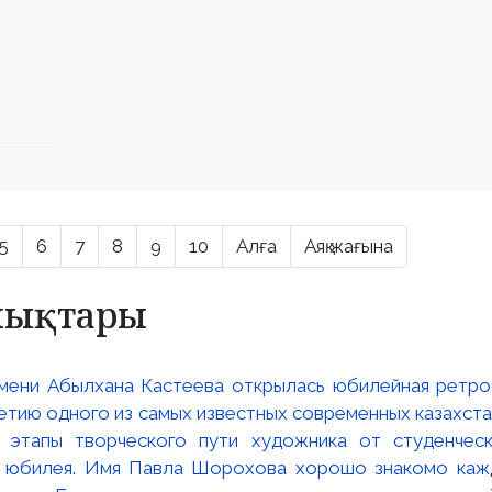
5
6
7
8
9
10
Алға
Аяқ жағына
алықтары