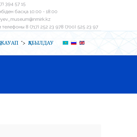
27) 394 57 15
біден басқа ㅤ10:00 - 18:00
eyev_museum@nmirk.kz
телефоныㅤ 8 (717) 252 23 97ㅤ8 (700) 525 23 97
Қ-ЖАУАП
ҚАБЫЛДАУ
">