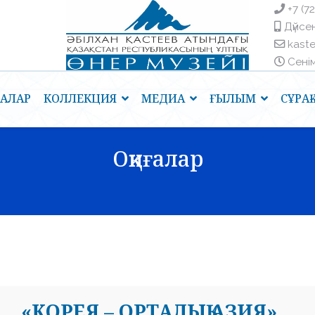
+7 (7
Дүйсен
kast
Сенім 
ҒАЛАР
КОЛЛЕКЦИЯ
МЕДИА
ҒЫЛЫМ
СҰРА
Оқиғалар
«КОРЕЯ – ОРТАЛЫҚ АЗИЯ»