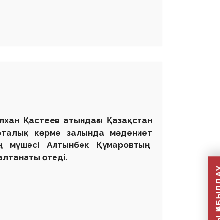
ілхан Қастеев атындағы Қазақстан
рталық көрме залында мәдениет
ың мүшесі Алтынбек Құмаровтың
алтанаты өтеді.