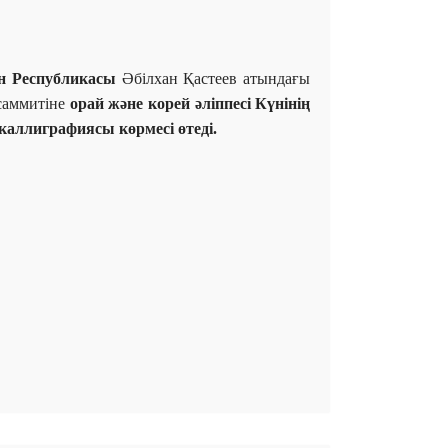
ан Республикасы
Әбілхан Қастеев атындағы
саммитіне
орай және
корей әліппесі Күнінің
каллиграфиясы көрмесі өтеді.