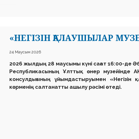
«НЕГІЗІН ҚАЛАУШЫЛАР МУЗ
24 Маусым 2026
2026 жылдың 28 маусымы күні сағат 16:00-де Ә
Республикасының Ұлттық өнер музейінде А
консулдығының ұйымдастыруымен «Негізін 
көрменің салтанатты ашылу рәсімі өтеді.