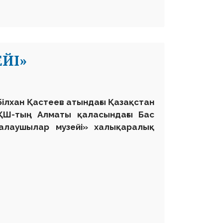
ЕЙІ»
білхан Қастеев атындағы Қазақстан
ҚШ-тың Алматы қаласындағы Бас
қалаушылар музейі» халықаралық