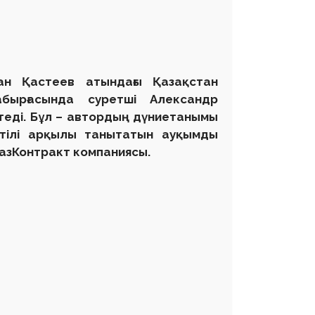
ан Қастеев атындағы Қазақстан
бырғасында суретші Александр
теді. Бұл – автордың дүниетанымы
тілі арқылы танытатын ауқымды
КазКонтракт компаниясы.