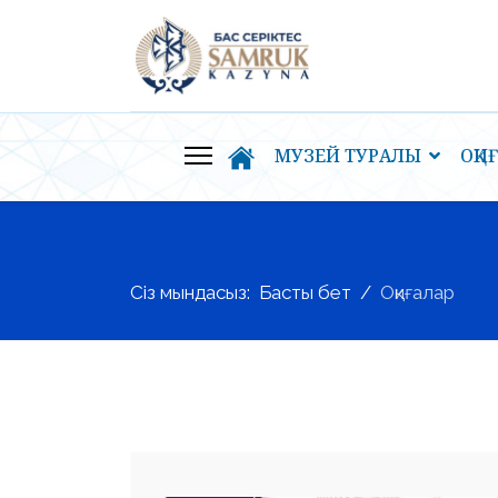
МУЗЕЙ ТУРАЛЫ
ОҚИ
Сіз мындасыз:
Басты бет
Оқиғалар