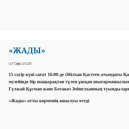
«ЖАДЫ»
07 Сәуір 2026
15 сәуір күні сағат 16:00-де Әбілхан Қастеев атындағы
музейінде бір шаңырақтан түлеп ұшқан шығармашылық ә
Гүлжай Құсман және Ботакөз Зейнелханның туындылар
«Жады» атты көрменің ашылуы өтеді