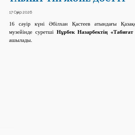
17 Сәуір 2026
16 сәуір күні Әбілхан Қастеев атындағы Қаза
музейінде суретші
Нұрбек Назарбектің «Табиғат 
ашылады.