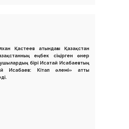
ілхан Қастеев атындағы Қазақстан
зақстанның еңбек сіңірген өнер
алаушылардың бірі Исатай Исабаевтың
й Исабаев: Кітап әлемі» атты
ді.