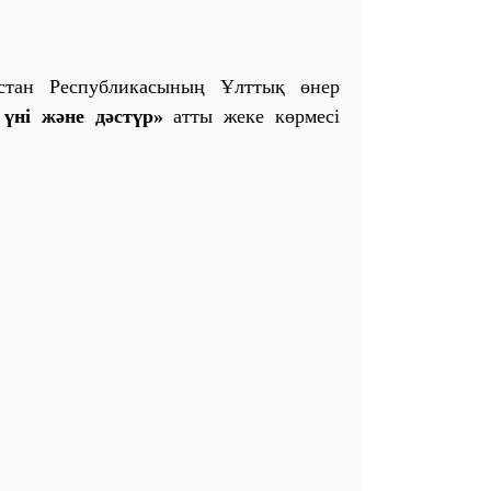
қстан Республикасының Ұлттық өнер
үні және дәстүр»
атты жеке көрмесі