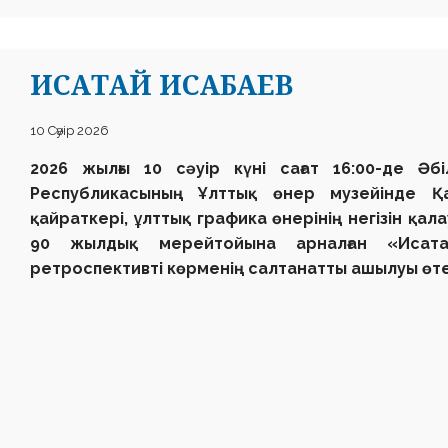
ИСАТАЙ ИСАБАЕВ
10 Сәуір 2026
2026 жылғы 10 сәуір күні сағат 16:00-де Әб
Республикасының Ұлттық өнер музейінде Қа
қайраткері, ұлттық графика өнерінің негізін қ
90 жылдық мерейтойына арналған «Исата
ретроспективті көрменің салтанатты ашылуы өте