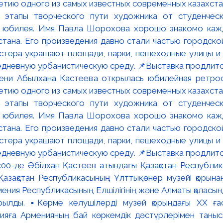
мени Абылхана Кастеева открылась юбилейная ретр
ю одного из самых известных современных казахста
 этапы творческого пути художника от студенческ
и юбилея. Имя Павла Шорохова хорошо знакомо кажд
стана. Его произведения давно стали частью городско
астера украшают площади, парки, пешеходные улицы и
едневную урбанистическую среду. 📌Выставка продлится