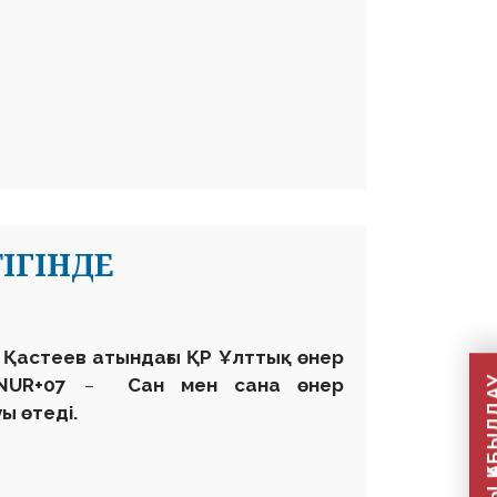
ІГІНДЕ
ан Қастеев атындағы ҚР Ұлттық өнер
ONUR+07
–
Сан мен сана өнер
ы өтеді.