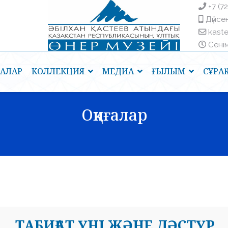
+7 (7
Дүйсен
kast
Сенім 
ҒАЛАР
КОЛЛЕКЦИЯ
МЕДИА
ҒЫЛЫМ
СҰРА
Оқиғалар
ТАБИҒАТ ҮНІ ЖӘНЕ ДӘСТҮР