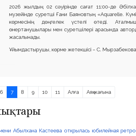
2026 жылдың 02 сәуірінде сағат 11:00-де Әбілх
музейінде суретші Ғани Баяновтың «Aquarelle. Кү
көрмесінің дөңгелек үстелі өтеді. Аталм
өнертанушылары мен суретшілері арасында автор
жасалынады.
Ұйымдастырушы, көрме жетекшісі – С. Мырзабеков
6
7
8
9
10
11
Алға
Аяқ жағына
алықтары