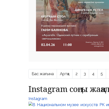
Бас жағына
Артқа
2
3
4
5
Instagram соңғы жаң
Instagram