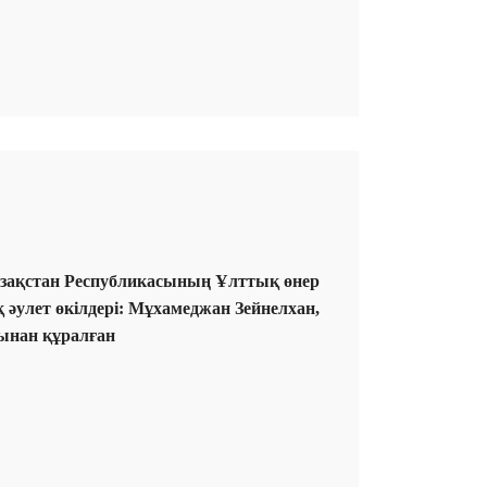
 Қазақстан Республикасының Ұлттық өнер
улет өкілдері: Мұхамеджан Зейнелхан,
ынан құралған