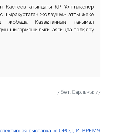
ан Қастеев атындағы ҚР Ұлттық өнер
міс шырақ ұстаған жолаушы» атты жеке
ыш жобада Қазақстанның танымал
дың шығармашылығы аясында талқылау
а
7 бет. Барлығы: 77