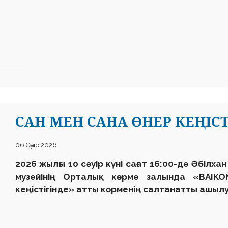
САН МЕН САНА ӨНЕР КЕҢІСТ
06 Сәуір 2026
2026 жылғы 10 сәуір күні сағат 16:00-де Әбілх
музейінің Орталық көрме залында «BAIK
кеңістігінде»
атты көрменің салтанатты ашылу