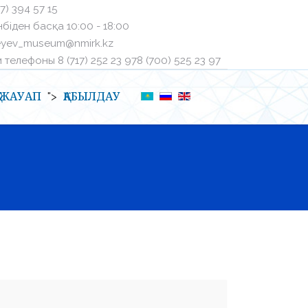
27) 394 57 15
біден басқа ㅤ10:00 - 18:00
eyev_museum@nmirk.kz
телефоныㅤ 8 (717) 252 23 97ㅤ8 (700) 525 23 97
Қ-ЖАУАП
ҚАБЫЛДАУ
">