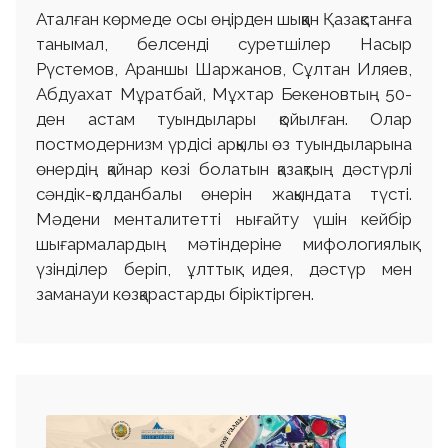
Аталған көрмеде осы өңірден шыққан Қазақстанға
танымал, белсенді суретшілер Насыр
Рүстемов, Араншы Шаржанов, Сұлтан Иляев,
Абдуахат Мұратбай, Мұхтар Бекеновтың 50-
ден астам туындылары қойылған. Олар
постмодернизм үрдісі арқылы өз туындыларына
өнердің қайнар көзі болатын қазақтың дәстүрлі
сәндік-қолданбалы өнерін жақындата түсті.
Мәдени менталитетті нығайту үшін кейбір
шығармалардың мәтіндеріне мифологиялық
үзінділер беріп, ұлттық идея, дәстүр мен
заманауи көзқарастарды біріктірген.