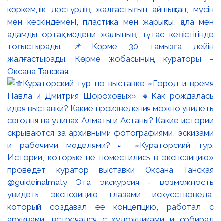
көркемдік дәстүрдің жалғастығын айшықтап, мүсін
мен кескіндемені, пластика мен жарықты, қала мен
адамды ортақ мәдени жадының тұтас кеңістігінде
тоғыстырады. 📌Көрме 30 тамызға дейін
жалғастырады. Көрме жобасының кураторы –
Оксана Танская.