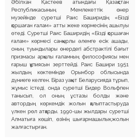
Әбілхан Қастеев атындағы Қазақстан
Республикасының Мемлекеттік өнер
музейінде суретші Раис Баширидің «Бізді
қоршаған ғалам» атты жеке көрмесінің ашылуы
өтеді. Суретші Раис Баширидің «Бізді қоршаған
ғалам» көрмесі санқырлы әлемге есік ашады,
оның туындылары өнердегі абстрактілі бағыт
призмасы арқылы ғаламның философиясы мен
ғарыш құпиясын зерттейді. Раис Башири 1951
жылдың көктемінде Орынбор облысында
дүниеге келген. Біраз уақыт Беларусияда тұрып,
жұмыс істеді, онда суретші Бидер Вольфпен
танысып, ол оның ұстазы болды және
автордың көркемдік жолын қалыптастыруда
үлкен рөл атқарды. 1990-шы жылдары суретші
Алматыға көшіп, өзінің шығармашылық жолын
жалғастырған.