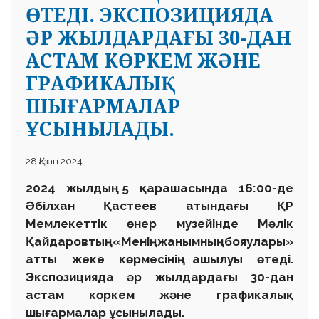
ӨТЕДІ. ЭКСПОЗИЦИЯДА
ӘР ЖЫЛДАРДАҒЫ 30-ДАН
АСТАМ КӨРКЕМ ЖӘНЕ
ГРАФИКАЛЫҚ
ШЫҒАРМАЛАР
ҰСЫНЫЛАДЫ.
28 Қазан 2024
2024 жылдың 5 қарашасында 16:00-де
Әбілхан Қастеев атындағы ҚР
Мемлекеттік өнер музейінде Мәлік
Қайдаровтың «Менің жанымның бояулары»
атты жеке көрмесінің ашылуы өтеді.
Экспозицияда әр жылдардағы 30-дан
астам көркем және графикалық
шығармалар ұсынылады.