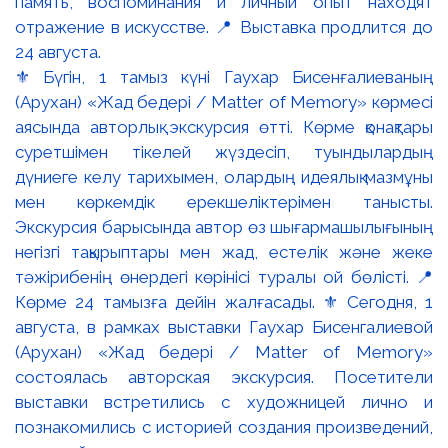
⚜️ Бүгін, 1 тамыз күні Гаухар Бисенғалиеваның
(Арухан) «Жад бедері / Matter of Memory» көрмесі
аясында авторлық экскурсия өтті. Көрме қонақтары
суретшімен тікелей жүздесіп, туындылардың
дүниеге келу тарихымен, олардың идеялық мазмұны
мен көркемдік ерекшеліктерімен танысты.
Экскурсия барысында автор өз шығармашылығының
негізгі тақырыптары мен жад, естелік және жеке
тәжірибенің өнердегі көрінісі туралы ой бөлісті. 📍
Көрме 24 тамызға дейін жалғасады. ⚜️ Сегодня, 1
августа, в рамках выставки Гаухар Бисенгалиевой
(Арухан) «Жад бедері / Matter of Memory»
состоялась авторская экскурсия. Посетители
выставки встретились с художницей лично и
познакомились с историей создания произведений,