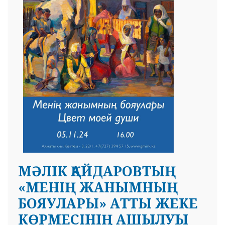
МӘЛІК ҚАЙДАРОВТЫҢ
«МЕНІҢ ЖАНЫМНЫҢ
БОЯУЛАРЫ» АТТЫ ЖЕКЕ
КӨРМЕСІНІҢ АШЫЛУЫ