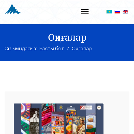
Оқиғалар
Сіз мындасыз:
Басты бет
Оқиғалар