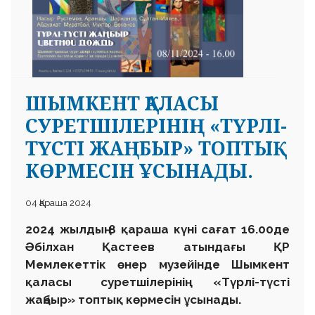
ШЫМКЕНТ ҚАЛАСЫ
 23 97
СУРЕТШІЛЕРІНІҢ «ТҮРЛІ-
ТҮСТІ ЖАҢБЫР» ТОПТЫҚ
КӨРМЕСІН ҰСЫНАДЫ.
04 Қараша 2024
2024 жылдың 8 қараша күні сағат 16.00де
Әбілхан Қастеев атындағы ҚР
Мемлекеттік өнер музейінде Шымкент
қаласы суретшілерінің «Түрлі-түсті
жаңбыр» топтық көрмесін ұсынады.