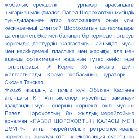
⚜️2026 жылдың 4 тамыз күні Әбілхан Қастеев
атындағы ҚР Ұлттық өнер музейінде заманауи
қазақстандық мүсін өнерінің көрнекті өкілі мүсінші
Павел Шороховтың 80 жылдық мерейтойына
арналған «ПАВЕЛ ШОРОХОВТЫҢ ҚАЛАСЫ МЕН
ДӘУІРІ» атты мерейтойлық ретроспективалық
көрмесінің ашылуы өтті. 🔹Экспозиция суретшінің