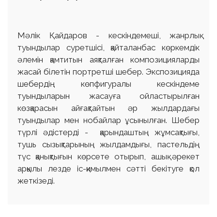
Мәлік Қайдаров - кескіндемеші, жанрлық
туындылар суретшісі, қайталанбас көркемдік
әлемін қамтитын аяқталған композицияларды
жасай білетін портретші шебер. Экспозицияда
шебердің көпфигуралы кескіндеме
туындыларын жасауға ойластырылған
көзқарасын айғақтайтын әр жылдардағы
туындылар мен нобайлар ұсынылған. Шебер
түрлі әдістерді - қарындаштың жұмсақтығы,
тушь сызықтарының жылдамдығы, пастельдің
түс қанықтығын көрсете отырып, ашық әрекет
арқылы лезде іс-қимылмен сәтті бекітуге қол
жеткізеді.