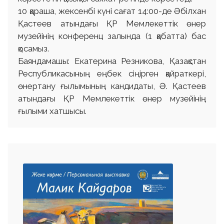
10 қараша, жексенбі күні сағат 14:00-де Әбілхан
Қастеев атындағы ҚР Мемлекеттiк өнер
музейінің конференц залында (1 қабатта) бас
қосамыз.
Баяндамашы: Екатерина Резникова, Қазақстан
Республикасының еңбек сіңірген қайраткері,
өнертану ғылымының кандидаты, Ә. Қастеев
атындағы ҚР Мемлекеттiк өнер музейінің
ғылыми хатшысы.