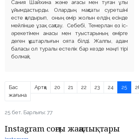
Сания Шайхина және ағасы мен туған ұлы
ұйымдастырды. Олардың мақсаты суретшіні
есте қалдырып, оның өмір жолын елдің есінде
мейлінше ұзақ сақтау. Себебі, Темерлан өз іс-
әрекетімен анасы мен туыстарының өмірге
деген құштарлығын оята білді. Жалпы, адам
баласы ол туралы естелік бар кезде мәңгі тірі
болмақ!
Бас
Артқа
20
21
22
23
24
25
2
жағына
25 бет. Барлығы: 77
Instagram соңғы жаңалықтары