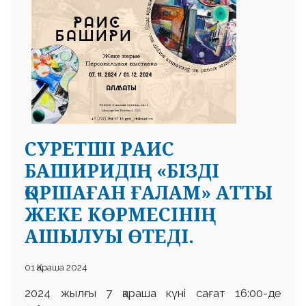
CУРЕТШІ РАИС
БАШИРИДІҢ «БІЗДІ
ҚОРШАҒАН ҒАЛАМ» АТТЫ
ЖЕКЕ КӨРМЕСІНІҢ
АШЫЛУЫ ӨТЕДІ.
01 Қараша 2024
2024 жылғы 7 қараша күні сағат 16:00-де