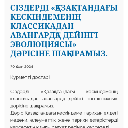
СІЗДЕРДІ «ҚАЗАҚСТАНДАҒЫ
КЕСКІНДЕМЕНІҢ
КЛАССИКАДАН
АВАНГАРДҚА ДЕЙІНГІ
ЭВОЛЮЦИЯСЫ»
ДӘРІСІНЕ ШАҚЫРАМЫЗ.
30 Қазан 2024
Құрметті достар!
Сіздерді «Қазақстандағы кескіндеменің
классикадан авангардқа дейінгі эволюциясы»
дәрісіне шақырамыз.
Дәріс Қазақстандағы кескіндеме тарихын елдегі
мәдени, әлеуметтік және тарихи өзгерістерді
көрсететін қызықты саяхат ретінде көрсетеді.