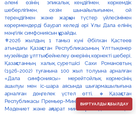
⚜️2026 жылдың 1 тамыз күні Әбілхан Қастеев
атындағы Қазақстан Республикасының Ұлттық өнер
музейінде ұлттық бейнелеу өнерінің көрнекті шебері,
Қазақстанның халық суретшісі Сахи Романовтың
(1926-2002) туғанына 100 жыл толуына арналған
«Дала симфониясы» мерейтойлық көрмесінің
ашылуы мен іс-шара аясында шығармашылығына
арналған дөңгелек үстел өтті. 🔹Қазақстан
Республикасы Премьер-Министрінің орынбасары –
ВИРТУАЛДЫ ҚАБЫЛДАУ
Мәдениет және ақпарат министрі Аида Ғалымқызы
Балаева Сахи Романовтың туғанына 100 жыл
толуына арналған «Дала симфониясы» мерейтойлық
көрмесінің ашылуына орай құттықтау хатын жолдады.