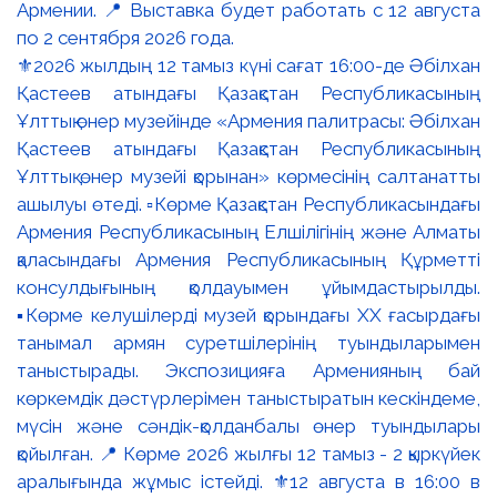
⚜️2026 жылдың 12 тамыз күні сағат 16:00-де Әбілхан
Қастеев атындағы Қазақстан Республикасының
Ұлттық өнер музейінде «Армения палитрасы: Әбілхан
Қастеев атындағы Қазақстан Республикасының
Ұлттық өнер музейі қорынан» көрмесінің салтанатты
ашылуы өтеді. ▫️Көрме Қазақстан Республикасындағы
Армения Республикасының Елшілігінің және Алматы
қаласындағы Армения Республикасының Құрметті
консулдығының қолдауымен ұйымдастырылды.
▪️Көрме келушілерді музей қорындағы ХХ ғасырдағы
танымал армян суретшілерінің туындыларымен
таныстырады. Экспозицияға Арменияның бай
көркемдік дәстүрлерімен таныстыратын кескіндеме,
мүсін және сәндік-қолданбалы өнер туындылары
қойылған. 📍 Көрме 2026 жылғы 12 тамыз - 2 қыркүйек
аралығында жұмыс істейді. ⚜️12 августа в 16:00 в