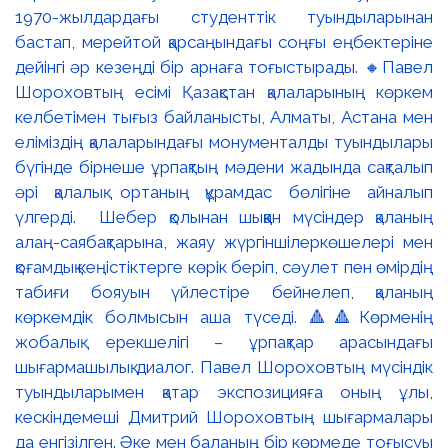
1970-жылдардағы студенттік туындыларынан
бастап, мерейтой қарсаңындағы соңғы еңбектеріне
дейінгі әр кезеңді бір арнаға тоғыстырады. 🔸Павел
Шороховтың есімі Қазақстан қалаларының көркем
келбетімен тығыз байланысты, Алматы, Астана мен
еліміздің қалаларындағы монументалды туындылары
бүгінде бірнеше ұрпақтың мәдени жадында сақталып
әрі қалалық ортаның құрамдас бөлігіне айналып
үлгерді. Шебер қолынан шыққан мүсіндер қаланың
алаң-саябақтарына, жаяу жүргіншілеркөшелері мен
қоғамдық кеңістіктерге көрік беріп, сәулет пен өмірдің
табиғи бояуын үйлестіре бейнелеп, қаланың
көркемдік болмысын аша түседі. 🔺🔺Көрменің
жобалық ерекшелігі – ұрпақтар арасындағы
шығармашылық диалог. Павел Шороховтың мүсіндік
туындыларымен қатар экспозицияға оның ұлы,
кескіндемеші Дмитрий Шороховтың шығармалары
да енгізілген. Әке мен баланың бір көрмеде тоғысуы