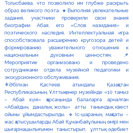
⚜️Әбілхан Қастеев атындағы Қазақстан
Республикасының Ұлттық өнер музейінде «10 тамыз
– Абай күні» қарсаңында балаларға арналған
«Абайдың даналық жолы» атты танымдық квест
ойыны ұйымдастырылды. 🔹Іс-шараның мақсаты –
жас қатысушыларды Абай Құнанбайұлының өмірі мен
шығармашылығымен таныстырып, ұлттық әдебиет