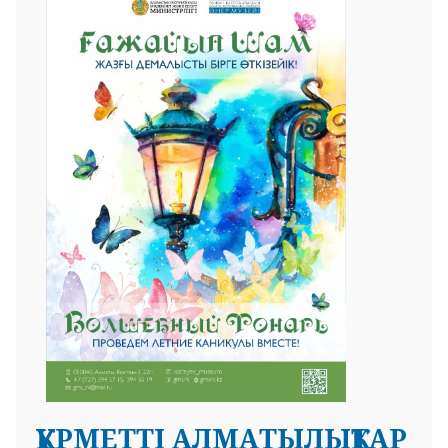
ҚҰРМЕТТІ АЛМАТЫЛЫҚТАР