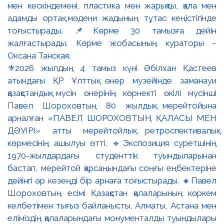
⚜️2026 жылдың 4 тамыз күні Әбілхан Қастеев
атындағы ҚР Ұлттық өнер музейінде заманауи
қазақстандық мүсін өнерінің көрнекті өкілі мүсінші
Павел Шороховтың 80 жылдық мерейтойына
арналған «ПАВЕЛ ШОРОХОВТЫҢ ҚАЛАСЫ МЕН
ДӘУІРІ» атты мерейтойлық ретроспективалық
көрмесінің ашылуы өтті. 🔹Экспозиция суретшінің
1970-жылдардағы студенттік туындыларынан
бастап, мерейтой қарсаңындағы соңғы еңбектеріне
дейінгі әр кезеңді бір арнаға тоғыстырады. 🔸Павел
Шороховтың есімі Қазақстан қалаларының көркем
келбетімен тығыз байланысты, Алматы, Астана мен
еліміздің қалаларындағы монументалды туындылары