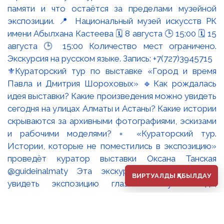
⚜️Кураторский тур по выставке «Город и время
Павла и Дмитрия Шороховых» 🔹Как рождалась
идея выставки? Какие произведения можно увидеть
сегодня на улицах Алматы и Астаны? Какие истории
скрываются за архивными фотографиями, эскизами
и рабочими моделями? ▫️ «Кураторский тур.
Истории, которые не поместились в экспозицию»
проведёт куратор выставки Оксана Танская
@guideinalmaty Эта экскурсия - возможность
ВИРТУАЛДЫ ҚАБЫЛДАУ
увидеть экспозицию глазами искусствоведа,
который создавал её концепцию, работал с
архивами, встречался с художниками и собирал
воедино историю одной из самых известных