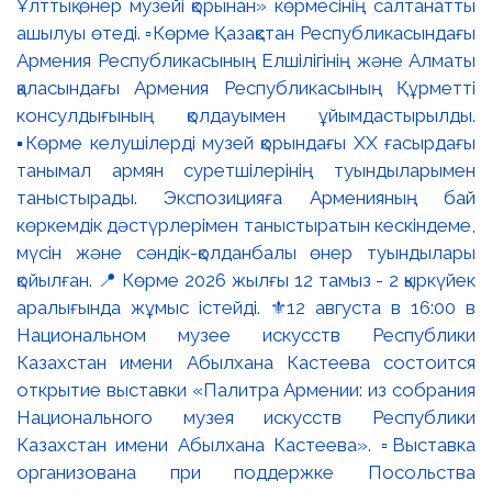
Ұлттық өнер музейі қорынан» көрмесінің салтанатты
ашылуы өтеді. ▫️Көрме Қазақстан Республикасындағы
Армения Республикасының Елшілігінің және Алматы
қаласындағы Армения Республикасының Құрметті
консулдығының қолдауымен ұйымдастырылды.
▪️Көрме келушілерді музей қорындағы ХХ ғасырдағы
танымал армян суретшілерінің туындыларымен
таныстырады. Экспозицияға Арменияның бай
көркемдік дәстүрлерімен таныстыратын кескіндеме,
мүсін және сәндік-қолданбалы өнер туындылары
қойылған. 📍 Көрме 2026 жылғы 12 тамыз - 2 қыркүйек
аралығында жұмыс істейді. ⚜️12 августа в 16:00 в
Национальном музее искусств Республики
Казахстан имени Абылхана Кастеева состоится
открытие выставки «Палитра Армении: из собрания
Национального музея искусств Республики
Казахстан имени Абылхана Кастеева». ▫️Выставка
организована при поддержке Посольства