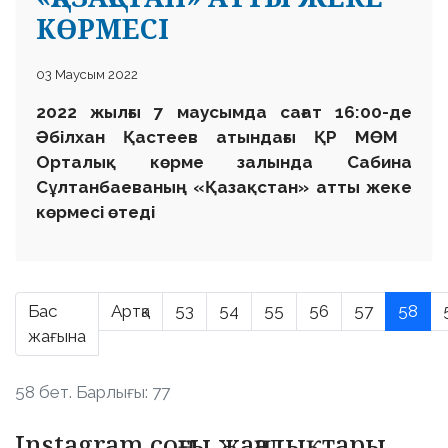
КӨРМЕСІ
03 Маусым 2022
2022 жылғы 7 маусымда сағат 16:00-де
Әбілхан Қастеев атындағы ҚР МӨМ
Орталық көрме залында
Сабина
Сұлтанбаеваның «Қазақстан» атты жеке
көрмесі өтеді
Бас
Артқа
53
54
55
56
57
58
жағына
58 бет. Барлығы: 77
Instagram соңғы жаңалықтары