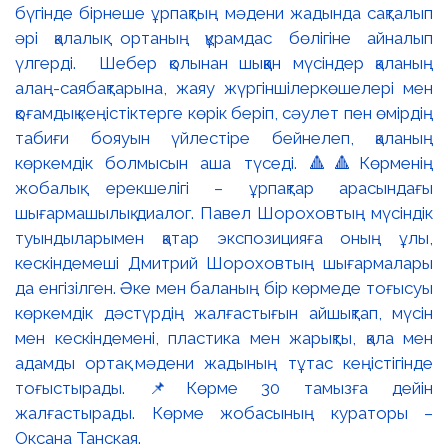
бүгінде бірнеше ұрпақтың мәдени жадында сақталып
әрі қалалық ортаның құрамдас бөлігіне айналып
үлгерді. Шебер қолынан шыққан мүсіндер қаланың
алаң-саябақтарына, жаяу жүргіншілеркөшелері мен
қоғамдық кеңістіктерге көрік беріп, сәулет пен өмірдің
табиғи бояуын үйлестіре бейнелеп, қаланың
көркемдік болмысын аша түседі. 🔺🔺Көрменің
жобалық ерекшелігі – ұрпақтар арасындағы
шығармашылық диалог. Павел Шороховтың мүсіндік
туындыларымен қатар экспозицияға оның ұлы,
кескіндемеші Дмитрий Шороховтың шығармалары
да енгізілген. Әке мен баланың бір көрмеде тоғысуы
көркемдік дәстүрдің жалғастығын айшықтап, мүсін
мен кескіндемені, пластика мен жарықты, қала мен
адамды ортақ мәдени жадының тұтас кеңістігінде
тоғыстырады. 📌Көрме 30 тамызға дейін
жалғастырады. Көрме жобасының кураторы –
Оксана Танская.