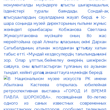
монументалды мүсіндерге қатысты шығармашылық
ізденістері туралы баяндады. Сондай-ақ
қатысушылардың сауалдарына жауап берді. 🔹Іс-
шара соңында музей директорының ғылыми жұмыс
жөніндегі орынбасары Кобжанова Светлана
Жумасултановна мүсіншіге оның 80 жас
мерейтойына орай Алматы қаласының әкімі Дархан
Сатыбалдының атынан жолданған құттықтау хатын
табыс етті. ▫️Мұндай кездесулердің тағылымдық мәні
зор. Олар ұлттық бейнелеу өнерінің шежіресін
сақтауға, оны қалыптастырған тұлғаның өз аузынан
тыңдап, кейінгі ұрпаққа аманаттауға мүмкіндік береді.