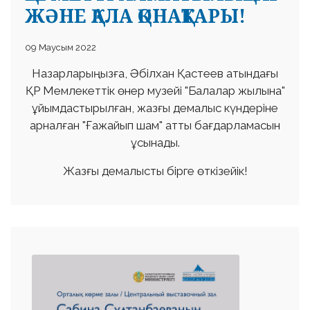
ЖӘНЕ ҚАЛА ҚОНАҚТАРЫ!
09 Маусым 2022
Назарларыңызға, Әбілхан Қастеев атындағы
ҚР Мемлекеттік өнер музейі "Балалар жылына"
ұйымдастырылған, жазғы демалыс күндеріне
арналған "Ғажайып шам" атты бағдарламасын
ұсынады.
Жазғы демалысты бірге өткізейік!