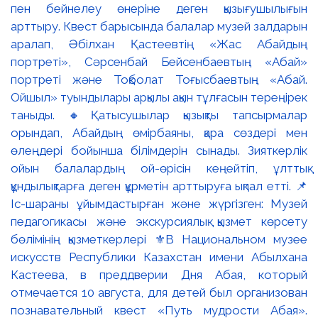
пен бейнелеу өнеріне деген қызығушылығын
арттыру. Квест барысында балалар музей залдарын
аралап, Әбілхан Қастеевтің «Жас Абайдың
портреті», Сәрсенбай Бейсенбаевтың «Абай»
портреті және Тоқболат Тоғысбаевтың «Абай.
Ойшыл» туындылары арқылы ақын тұлғасын тереңірек
таныды. 🔸Қатысушылар қызықты тапсырмалар
орындап, Абайдың өмірбаяны, қара сөздері мен
өлеңдері бойынша білімдерін сынады. Зияткерлік
ойын балалардың ой-өрісін кеңейтіп, ұлттық
құндылықтарға деген құрметін арттыруға ықпал етті. 📌
Іс-шараны ұйымдастырған және жүргізген: Музей
педагогикасы және экскурсиялық қызмет көрсету
бөлімінің қызметкерлері ⚜️В Национальном музее
искусств Республики Казахстан имени Абылхана
Кастеева, в преддверии Дня Абая, который
отмечается 10 августа, для детей был организован
познавательный квест «Путь мудрости Абая».