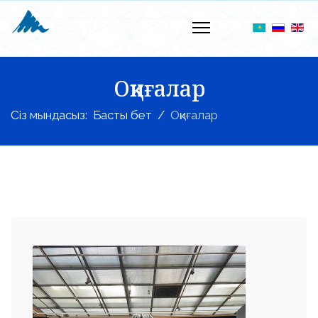
Оқиғалар
Сіз мындасыз:
Басты бет
Оқиғалар