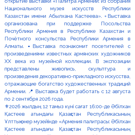
⚜️2026 жылдың 12 тамыз күні сағат 16:00-де Әбілхан
Қастеев атындағы Қазақстан Республикасының
Ұлттық өнер музейінде «Армения палитрасы: Әбілхан
Қастеев атындағы Қазақстан Республикасының