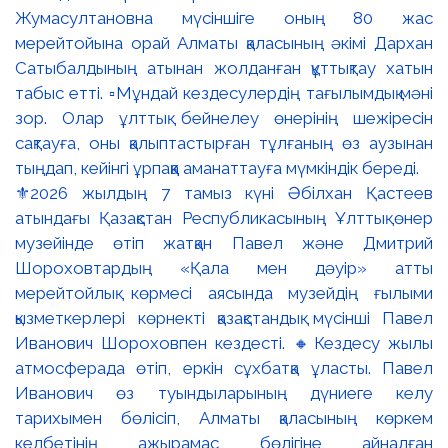
⚜️2026 жылдың 7 тамыз күні Әбілхан Қастеев
атындағы Қазақстан Республикасының Ұлттық өнер
музейінде өтіп жатқан Павел және Дмитрий
Шороховтардың «Қала мен дәуір» атты
мерейтойлық көрмесі аясында музейдің ғылыми
қызметкерлері көрнекті қазақстандық мүсінші Павел
Иванович Шороховпен кездесті. 🔸Кездесу жылы
атмосферада өтіп, еркін сұхбатқа ұласты. Павел
Иванович өз туындыларының дүниеге келу
тарихымен бөлісіп, Алматы қаласының көркем
келбетінің ажырамас бөлігіне айналған