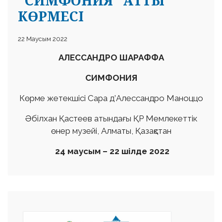
"СИМФОНИЯ" АТТЫ
КӨРМЕСІ
22 Маусым 2022
АЛЕССАНДРО ШАРАФФА
СИМФОНИЯ
Көрме жетекшісі Сара д’Алессандро Маноццо
Әбілхан Қастеев атындағы ҚР Мемлекеттік
өнер музейі, Алматы, Қазақстан
24
маусым
– 22
шілде
2022