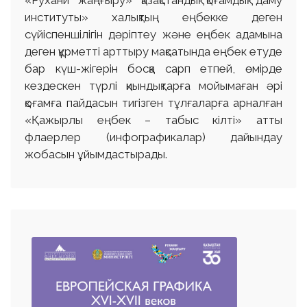
институты» халықтың еңбекке деген
сүйіспеншілігін дәріптеу және еңбек адамына
деген құрметті арттыру мақсатында еңбек етуде
бар күш-жігерін босқа сарп етпей, өмірде
кездескен түрлі қиындықтарға мойымаған әрі
қоғамға пайдасын тигізген тұлғаларға арналған
«Қажырлы еңбек – табыс кілті» атты
флаерлер (инфографикалар) дайындау
жобасын ұйымдастырады.