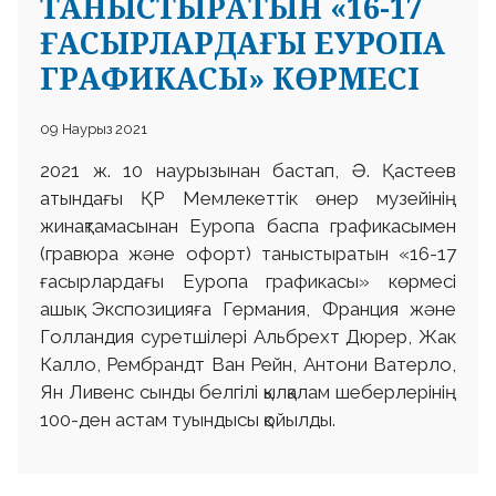
ТАНЫСТЫРАТЫН «16-17
ҒАСЫРЛАРДАҒЫ ЕУРОПА
ГРАФИКАСЫ» КӨРМЕСІ
09 Наурыз 2021
2021 ж. 10 наурызынан бастап, Ә. Қастеев
атындағы ҚР Мемлекеттік өнер музейінің
жинақтамасынан Еуропа баспа графикасымен
(гравюра және офорт) таныстыратын «16-17
ғасырлардағы Еуропа графикасы» көрмесі
ашық. Экспозицияға Германия, Франция және
Голландия суретшілері Альбрехт Дюрер, Жак
Калло, Рембрандт Ван Рейн, Антони Ватерло,
Ян Ливенс сынды белгілі қылқалам шеберлерінің
100-ден астам туындысы қойылды.