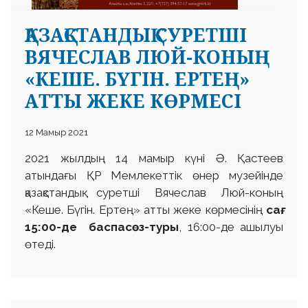
ҚАЗАҚСТАНДЫҚ СУРЕТШІ
ВЯЧЕСЛАВ ЛЮЙ-КОНЫҢ
«КЕШЕ. БҮГІН. ЕРТЕҢ»
АТТЫ ЖЕКЕ КӨРМЕСІ
 23 97
12 Мамыр 2021
2021 жылдың 14 мамыр күні Ә. Қастеев
атындағы ҚР Мемлекеттік өнер музейінде
қазақстандық суретші Вячеслав Люй-коның
«Кеше. Бүгін. Ертең» атты жеке көрмесінің
сағ.
15:00-де баспасөз-туры
, 16:00-де ашылуы
өтеді.