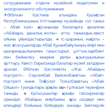
⚜️Әбілхан Қастеев атындағы Қазақстан
Республикасының Ұлттық өнер музейінде «10 тамыз
– Абай күні» қарсаңында балаларға арналған
«Абайдың даналық жолы» атты танымдық квест
ойыны ұйымдастырылды. 🔹Іс-шараның мақсаты –
жас қатысушыларды Абай Құнанбайұлының өмірі мен
шығармашылығымен таныстырып, ұлттық әдебиет
пен бейнелеу өнеріне деген қызығушылығын
арттыру. Квест барысында балалар музей залдарын
аралап, Әбілхан Қастеевтің «Жас Абайдың
портреті», Сәрсенбай Бейсенбаевтың «Абай»
портреті және Тоқболат Тоғысбаевтың «Абай.
Ойшыл» туындылары арқылы ақын тұлғасын тереңірек
таныды. 🔸Қатысушылар қызықты тапсырмалар
орындап, Абайдың өмірбаяны, қара сөздері мен
өлеңдері бойынша білімдерін сынады. Зияткерлік