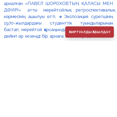
арналған «ПАВЕЛ ШОРОХОВТЫҢ ҚАЛАСЫ МЕН
ДӘУІРІ» атты мерейтойлық ретроспективалық
көрмесінің ашылуы өтті. 🔹Экспозиция суретшінің
1970-жылдардағы студенттік туындыларынан
бастап, мерейтой қарсаңындағы соңғы еңбектеріне
ВИРТУАЛДЫ ҚАБЫЛДАУ
дейінгі әр кезеңді бір арнаға тоғыстырады. 🔸Павел
Шороховтың есімі Қазақстан қалаларының көркем
келбетімен тығыз байланысты, Алматы, Астана мен
еліміздің қалаларындағы монументалды туындылары
бүгінде бірнеше ұрпақтың мәдени жадында сақталып
әрі қалалық ортаның құрамдас бөлігіне айналып
үлгерді. Шебер қолынан шыққан мүсіндер қаланың
алаң-саябақтарына, жаяу жүргіншілеркөшелері мен
қоғамдық кеңістіктерге көрік беріп, сәулет пен өмірдің
табиғи бояуын үйлестіре бейнелеп, қаланың
көркемдік болмысын аша түседі. 🔺🔺Көрменің
жобалық ерекшелігі – ұрпақтар арасындағы
шығармашылық диалог. Павел Шороховтың мүсіндік