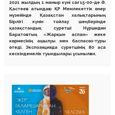
2021 жылдың 1 мамыр күні сағ. 15-00-де Ә.
Қастеев атындағы ҚР Мемлекеттік өнер
музейінде Қазақстан халықтарының
Бірлігі күнін тойлау шеңберінде
қазақстандық суретші Нұршидин
Баратовтың «Жарқын аспан» жеке
көрмесінің ашылуы мен баспасөз-туры
өтеді. Экспозицияда суретшінің 80 аса
кескіндемелік туындылары ұсынылған.