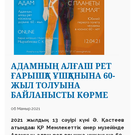
АДАМНЫҢ АЛҒАШ РЕТ
ҒАРЫШҚА ҰШҚАНЫНА 60-
ЖЫЛ ТОЛУЫНА
БАЙЛАНЫСТЫ КӨРМЕ
06 Мамыр 2021
2021 жылдың 13 сәуірі күні Ә. Қастеев
атындағы ҚР Мемлекеттік өнер музейінде
Адамның алғаш рет ғарышқа ұшқанына 60-