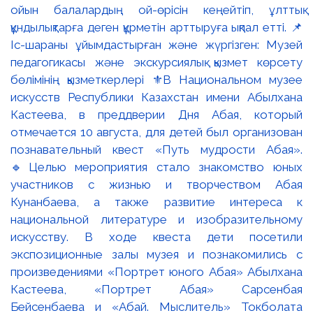
ойын балалардың ой-өрісін кеңейтіп, ұлттық
құндылықтарға деген құрметін арттыруға ықпал етті. 📌
Іс-шараны ұйымдастырған және жүргізген: Музей
педагогикасы және экскурсиялық қызмет көрсету
бөлімінің қызметкерлері ⚜️В Национальном музее
искусств Республики Казахстан имени Абылхана
Кастеева, в преддверии Дня Абая, который
отмечается 10 августа, для детей был организован
познавательный квест «Путь мудрости Абая».
🔹Целью мероприятия стало знакомство юных
участников с жизнью и творчеством Абая
Кунанбаева, а также развитие интереса к
национальной литературе и изобразительному
искусству. В ходе квеста дети посетили
экспозиционные залы музея и познакомились с
произведениями «Портрет юного Абая» Абылхана
Кастеева, «Портрет Абая» Сарсенбая
Бейсенбаева и «Абай. Мыслитель» Токболата