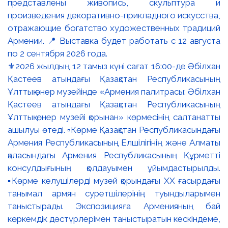
⚜️2026 жылдың 12 тамыз күні сағат 16:00-де Әбілхан
Қастеев атындағы Қазақстан Республикасының
Ұлттық өнер музейінде «Армения палитрасы: Әбілхан
Қастеев атындағы Қазақстан Республикасының
Ұлттық өнер музейі қорынан» көрмесінің салтанатты
ашылуы өтеді. ▫️Көрме Қазақстан Республикасындағы
Армения Республикасының Елшілігінің және Алматы
қаласындағы Армения Республикасының Құрметті
консулдығының қолдауымен ұйымдастырылды.
▪️Көрме келушілерді музей қорындағы ХХ ғасырдағы
танымал армян суретшілерінің туындыларымен
таныстырады. Экспозицияға Арменияның бай
көркемдік дәстүрлерімен таныстыратын кескіндеме,