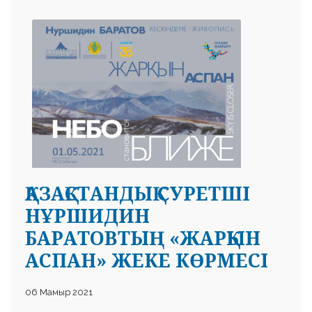
ҚАЗАҚСТАНДЫҚ СУРЕТШІ
НҰРШИДИН
БАРАТОВТЫҢ «ЖАРҚЫН
АСПАН» ЖЕКЕ КӨРМЕСІ
06 Мамыр 2021