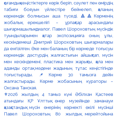
⚜️2026 жылдың 4 тамыз күні Әбілхан Қастеев
атындағы ҚР Ұлттық өнер музейінде заманауи
қазақстандық мүсін өнерінің көрнекті өкілі мүсінші
Павел Шороховтың 80 жылдық мерейтойына