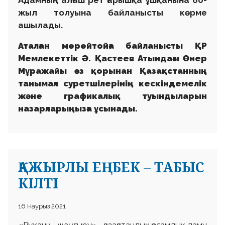
жыл толуына байланысты
көрме
ашылады.
Аталған мерейтойға байланысты ҚР
Мемлекеттік Ә. Қастеев Атындағы Өнер
Мұражайы өз қорынан Қазақстанның
танымал суретшілерінің кескіндемелік
және графикалық туындыларын
назарларыңызға ұсынады.
ҚАЖЫРЛЫ ЕҢБЕК – ТАБЫС
КІЛТІ
16 Наурыз 2021
«Рухани жаңғыру» қазақстандық қоғамдық даму