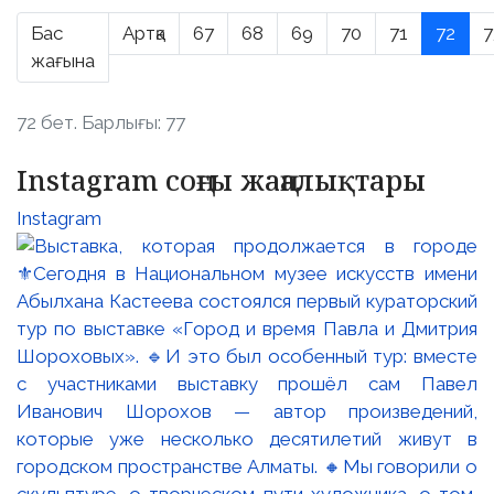
Бас
Артқа
67
68
69
70
71
72
7
жағына
72 бет. Барлығы: 77
Instagram соңғы жаңалықтары
Instagram