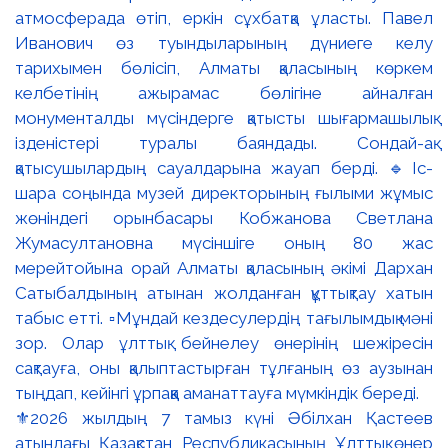
⚜️2026 жылдың 7 тамыз күні Әбілхан Қастеев
атындағы Қазақстан Республикасының Ұлттық өнер