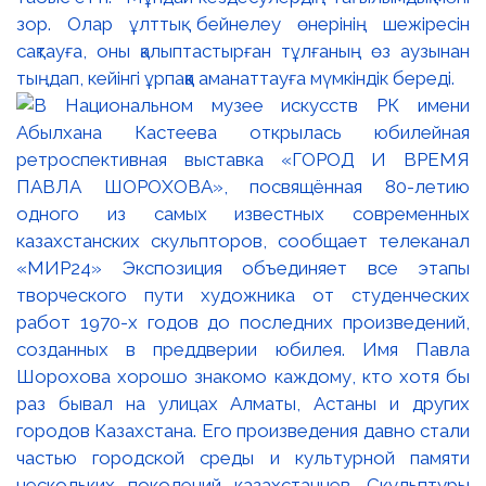
зор. Олар ұлттық бейнелеу өнерінің шежіресін
сақтауға, оны қалыптастырған тұлғаның өз аузынан
тыңдап, кейінгі ұрпаққа аманаттауға мүмкіндік береді.