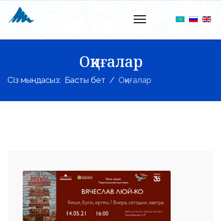
Оқиғалар
Сіз мындасыз:
Басты бет
Оқиғалар