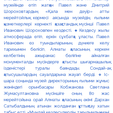
музейінде өтіп жатқан Павел және Дмитрий
Шороховтардың «Қала мен дәуір» атты
мерейтойлық көрмесі аясында музейдің ғылыми
қызметкерлері көрнекті қазақстандық мүсінші Павел
Иванович Шороховпен кездесті. 🔸Кездесу жылы
атмосферада өтіп, еркін сұхбатқа ұласты. Павел
Иванович өз туындыларының дүниеге келу
тарихымен бөлісіп, Алматы қаласының көркем
келбетінің ажырамас бөлігіне айналған
монументалды мүсіндерге қатысты шығармашылық
ізденістері туралы баяндады. Сондай-ақ
қатысушылардың сауалдарына жауап берді. 🔹Іс-
шара соңында музей директорының ғылыми жұмыс
жөніндегі орынбасары Кобжанова Светлана
Жумасултановна мүсіншіге оның 80 жас
мерейтойына орай Алматы қаласының әкімі Дархан
Сатыбалдының атынан жолданған құттықтау хатын
табыс етті. ▫️Мұндай кездесулердің тағылымдық мәні