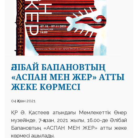
ӘЛІБАЙ БАПАНОВТЫҢ
«АСПАН МЕН ЖЕР» АТТЫ
ЖЕКЕ КӨРМЕСІ
04 Қазан 2021
ҚР Ә. Қастеев атындағы Мемлекеттік Өнер
музейінде, 7-қазан, 2021 жылы, 16.00-де Әлібай
Бапановтың «АСПАН МЕН ЖЕР» атты жеке
көрмесі ашылады.