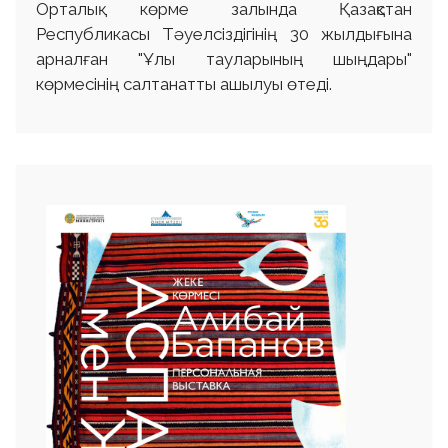
Орталық көрме залында Қазақстан
Республикасы Тәуелсіздігінің 30 жылдығына
арналған "Ұлы тауларының шыңдары"
көрмесінің салтанатты ашылуы өтеді.