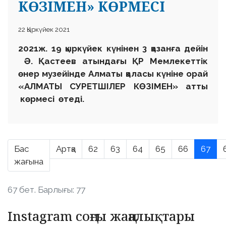
КӨЗІМЕН» КӨРМЕСІ
22 Қыркүйек 2021
2021ж. 19 қыркүйек күні
нен 3 қазанға дейін
Ә. Қастеев атындағы ҚР Мемлекеттік
өнер музейінде Алматы
қаласы күніне орай
«АЛМАТЫ СУРЕТШІЛЕР КӨЗІМЕН» атты
көрмесі өтеді.
Бас
Артқа
62
63
64
65
66
67
жағына
67 бет. Барлығы: 77
Instagram соңғы жаңалықтары