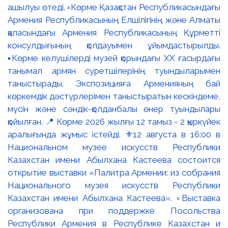
ашылуы өтеді. ▫️Көрме Қазақстан Республикасындағы
Армения Республикасының Елшілігінің және Алматы
қаласындағы Армения Республикасының Құрметті
консулдығының қолдауымен ұйымдастырылды.
▪️Көрме келушілерді музей қорындағы ХХ ғасырдағы
танымал армян суретшілерінің туындыларымен
таныстырады. Экспозицияға Арменияның бай
көркемдік дәстүрлерімен таныстыратын кескіндеме,
мүсін және сәндік-қолданбалы өнер туындылары
қойылған. 📍 Көрме 2026 жылғы 12 тамыз - 2 қыркүйек
аралығында жұмыс істейді. ⚜️12 августа в 16:00 в
Национальном музее искусств Республики
Казахстан имени Абылхана Кастеева состоится
открытие выставки «Палитра Армении: из собрания
Национального музея искусств Республики
Казахстан имени Абылхана Кастеева». ▫️Выставка
организована при поддержке Посольства
Республики Армения в Республике Казахстан и