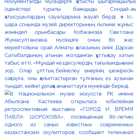
монументалды мүсіндерге қатысты шығармашылық
ізденістері туралы баяндады. Сондай-ақ
қатысушылардың сауалдарына жауап берді. 🔹Іс-
шара соңында музей директорының ғылыми жұмыс
жөніндегі орынбасары Кобжанова Светлана
Жумасултановна мүсіншіге оның 80 жас
мерейтойына орай Алматы қаласының әкімі Дархан
Сатыбалдының атынан жолданған құттықтау хатын
табыс етті. ▫️Мұндай кездесулердің тағылымдық мәні
зор. Олар ұлттық бейнелеу өнерінің шежіресін
сақтауға, оны қалыптастырған тұлғаның өз аузынан
тыңдап, кейінгі ұрпаққа аманаттауға мүмкіндік береді.