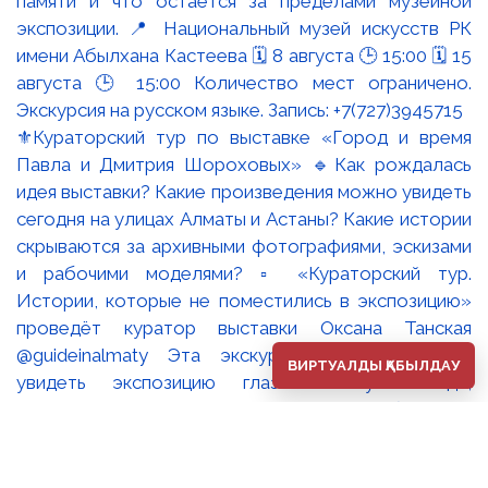
⚜️Кураторский тур по выставке «Город и время
Павла и Дмитрия Шороховых» 🔹Как рождалась
идея выставки? Какие произведения можно увидеть
сегодня на улицах Алматы и Астаны? Какие истории
скрываются за архивными фотографиями, эскизами
и рабочими моделями? ▫️ «Кураторский тур.
Истории, которые не поместились в экспозицию»
проведёт куратор выставки Оксана Танская
@guideinalmaty Эта экскурсия - возможность
ВИРТУАЛДЫ ҚАБЫЛДАУ
увидеть экспозицию глазами искусствоведа,
который создавал её концепцию, работал с
архивами, встречался с художниками и собирал
воедино историю одной из самых известных