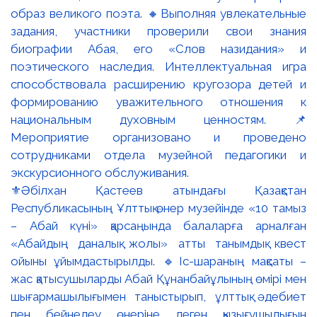
⚜️Әбілхан Қастеев атындағы Қазақстан
Республикасының Ұлттық өнер музейінде «10 тамыз
– Абай күні» қарсаңында балаларға арналған
«Абайдың даналық жолы» атты танымдық квест
ойыны ұйымдастырылды. 🔹Іс-шараның мақсаты –
жас қатысушыларды Абай Құнанбайұлының өмірі мен
шығармашылығымен таныстырып, ұлттық әдебиет
пен бейнелеу өнеріне деген қызығушылығын