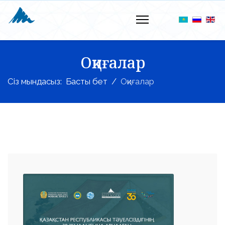
Оқиғалар
Сіз мындасыз:
Басты бет
Оқиғалар