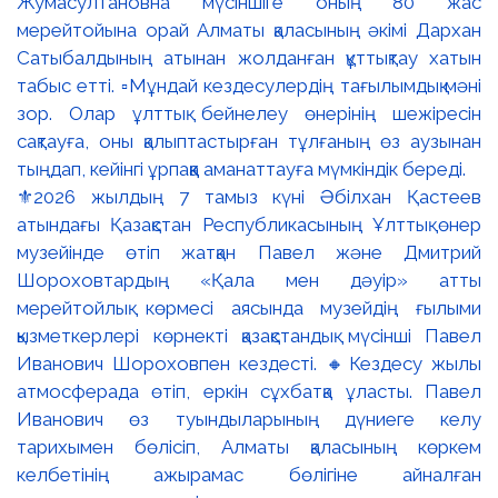
⚜️2026 жылдың 7 тамыз күні Әбілхан Қастеев
атындағы Қазақстан Республикасының Ұлттық өнер
музейінде өтіп жатқан Павел және Дмитрий
Шороховтардың «Қала мен дәуір» атты
мерейтойлық көрмесі аясында музейдің ғылыми
қызметкерлері көрнекті қазақстандық мүсінші Павел
Иванович Шороховпен кездесті. 🔸Кездесу жылы
атмосферада өтіп, еркін сұхбатқа ұласты. Павел
Иванович өз туындыларының дүниеге келу
тарихымен бөлісіп, Алматы қаласының көркем
келбетінің ажырамас бөлігіне айналған