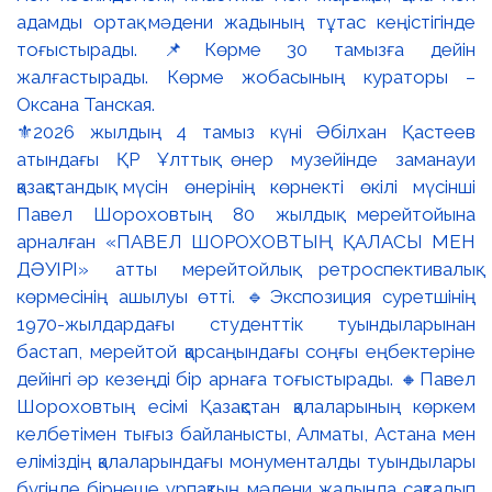
⚜️2026 жылдың 4 тамыз күні Әбілхан Қастеев
атындағы ҚР Ұлттық өнер музейінде заманауи
қазақстандық мүсін өнерінің көрнекті өкілі мүсінші
Павел Шороховтың 80 жылдық мерейтойына
арналған «ПАВЕЛ ШОРОХОВТЫҢ ҚАЛАСЫ МЕН
ДӘУІРІ» атты мерейтойлық ретроспективалық
көрмесінің ашылуы өтті. 🔹Экспозиция суретшінің
1970-жылдардағы студенттік туындыларынан
бастап, мерейтой қарсаңындағы соңғы еңбектеріне
дейінгі әр кезеңді бір арнаға тоғыстырады. 🔸Павел
Шороховтың есімі Қазақстан қалаларының көркем
келбетімен тығыз байланысты, Алматы, Астана мен
еліміздің қалаларындағы монументалды туындылары
бүгінде бірнеше ұрпақтың мәдени жадында сақталып