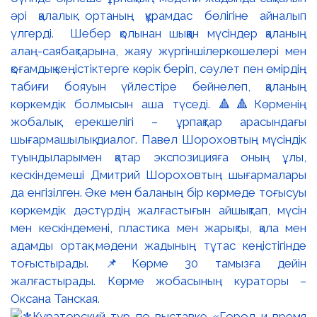
әрі қалалық ортаның құрамдас бөлігіне айналып
үлгерді. Шебер қолынан шыққан мүсіндер қаланың
алаң-саябақтарына, жаяу жүргіншілеркөшелері мен
қоғамдық кеңістіктерге көрік беріп, сәулет пен өмірдің
табиғи бояуын үйлестіре бейнелеп, қаланың
көркемдік болмысын аша түседі. 🔺🔺Көрменің
жобалық ерекшелігі – ұрпақтар арасындағы
шығармашылық диалог. Павел Шороховтың мүсіндік
туындыларымен қатар экспозицияға оның ұлы,
кескіндемеші Дмитрий Шороховтың шығармалары
да енгізілген. Әке мен баланың бір көрмеде тоғысуы
көркемдік дәстүрдің жалғастығын айшықтап, мүсін
мен кескіндемені, пластика мен жарықты, қала мен
адамды ортақ мәдени жадының тұтас кеңістігінде
тоғыстырады. 📌Көрме 30 тамызға дейін
жалғастырады. Көрме жобасының кураторы –
Оксана Танская.