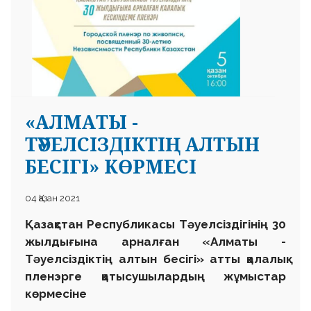
«АЛМАТЫ -
ТӘУЕЛСІЗДІКТІҢ АЛТЫН
БЕСІГІ» КӨРМЕСІ
04 Қазан 2021
Қазақстан Республикасы Тәуелсіздігінің 30
жылдығына арналған
«
Алматы
-
Тәуелсіздіктің алтын бесігі
»
атты
қалалық
пленэрге қатысушылардың жұмыстар
көрмесіне