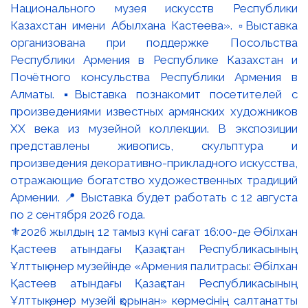
⚜️2026 жылдың 12 тамыз күні сағат 16:00-де Әбілхан
Қастеев атындағы Қазақстан Республикасының
Ұлттық өнер музейінде «Армения палитрасы: Әбілхан
Қастеев атындағы Қазақстан Республикасының
Ұлттық өнер музейі қорынан» көрмесінің салтанатты