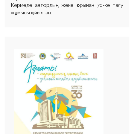
Көрмеде автордың жеке қорынан 70-ке таяу
жұмысы қойылған.