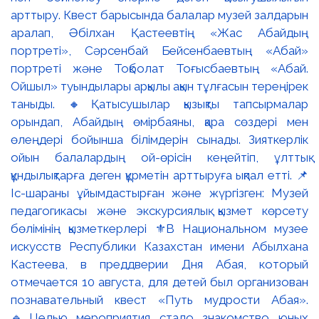
арттыру. Квест барысында балалар музей залдарын
аралап, Әбілхан Қастеевтің «Жас Абайдың
портреті», Сәрсенбай Бейсенбаевтың «Абай»
портреті және Тоқболат Тоғысбаевтың «Абай.
Ойшыл» туындылары арқылы ақын тұлғасын тереңірек
таныды. 🔸Қатысушылар қызықты тапсырмалар
орындап, Абайдың өмірбаяны, қара сөздері мен
өлеңдері бойынша білімдерін сынады. Зияткерлік
ойын балалардың ой-өрісін кеңейтіп, ұлттық
құндылықтарға деген құрметін арттыруға ықпал етті. 📌
Іс-шараны ұйымдастырған және жүргізген: Музей
педагогикасы және экскурсиялық қызмет көрсету
бөлімінің қызметкерлері ⚜️В Национальном музее
искусств Республики Казахстан имени Абылхана
Кастеева, в преддверии Дня Абая, который
отмечается 10 августа, для детей был организован
познавательный квест «Путь мудрости Абая».
🔹Целью мероприятия стало знакомство юных