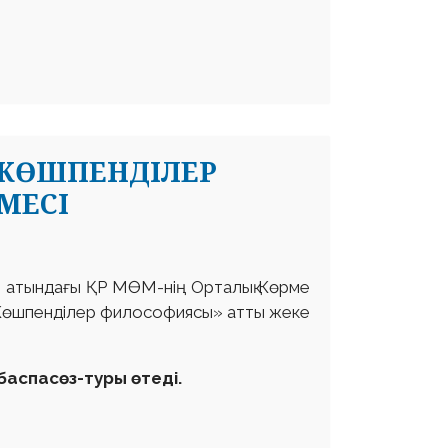
КӨШПЕНДІЛЕР
МЕСІ
в атындағы ҚР МӨМ-нің Орталық Көрме
«Көшпенділер философиясы» атты жеке
 баспасөз-туры өтеді.