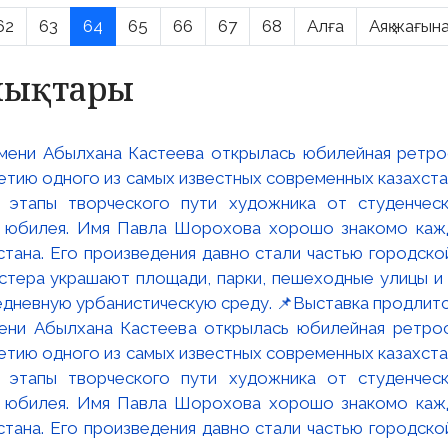
62
63
64
65
66
67
68
Алға
Аяқ жағын
алықтары
мени Абылхана Кастеева открылась юбилейная ретр
ю одного из самых известных современных казахста
 этапы творческого пути художника от студенческ
и юбилея. Имя Павла Шорохова хорошо знакомо кажд
стана. Его произведения давно стали частью городско