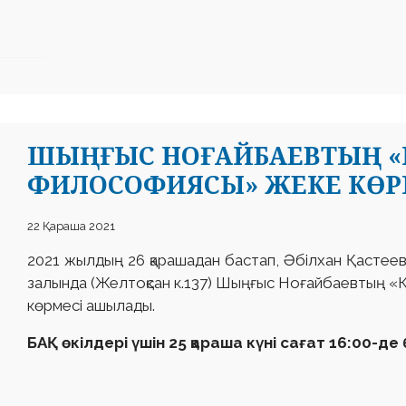
ШЫҢҒЫС НОҒАЙБАЕВТЫҢ «
ФИЛОСОФИЯСЫ» ЖЕКЕ КӨР
22 Қараша 2021
2021 жылдың 26 қарашадан бастап, Әбілхан Қастее
залында (Желтоқсан к.137) Шыңғыс Ноғайбаевтың 
көрмесі ашылады.
БАҚ өкілдері үшін 25 қараша күні сағат 16:00-де