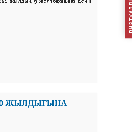
ВИРТУАЛДЫ Қ
2021 жылдың 9 желтоқсанына дейін
Ң 30 ЖЫЛДЫҒЫНА