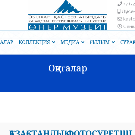
+7 (7
Дүйсен
kast
Сенім 
ҒАЛАР
КОЛЛЕКЦИЯ
МЕДИА
ҒЫЛЫМ
СҰРА
Оқиғалар
ҚАЗАҚСТАНДЫҚ ФОТОСУРЕТШ