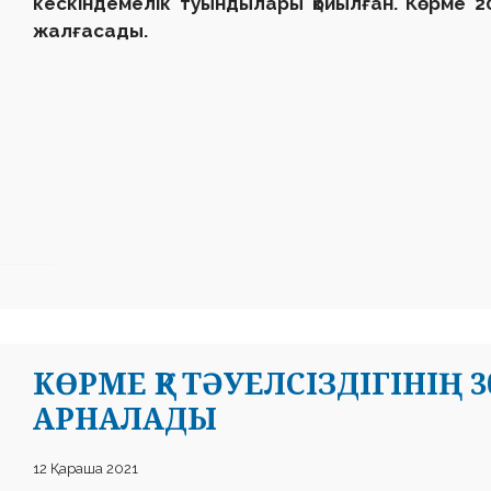
кескіндемелік туындылары қойылған. Көрме 
жалғасады.
КӨРМЕ ҚР ТӘУЕЛСІЗДІГІНІ
АРНАЛАДЫ
12 Қараша 2021