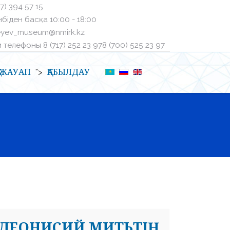
27) 394 57 15
біден басқа ㅤ10:00 - 18:00
eyev_museum@nmirk.kz
телефоныㅤ 8 (717) 252 23 97ㅤ8 (700) 525 23 97
Қ-ЖАУАП
ҚАБЫЛДАУ
">
І ДЕОНИСИЙ МИТЬТІҢ