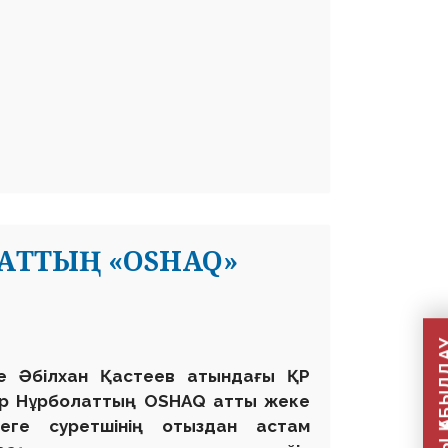
ЛАТТЫҢ «OSHAQ»
де Әбілхан Қастеев атындағы ҚР
қар Нұрболаттың OSHAQ атты жеке
меге суретшінің отыздан астам