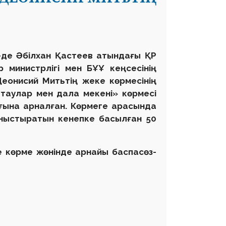
0-де Әбілхан Қастеев атындағы ҚР
р министрлігі мен БҰҰ кеңсесінің
 Деонисий Митьтің жеке көрмесінің
 таулар мен дала мекені» көрмесі
ғына арналған. Көрмеге арасында
ныстыратын кенепке басылған 50
е көрме жөнінде арнайы баспасөз-