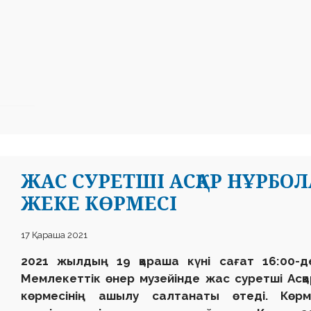
ЖАС СУРЕТШІ АСҚАР НҰРБО
ЖЕКЕ КӨРМЕСІ
17 Қараша 2021
2021 жылдың 19 қараша күні сағат 16:00-
Мемлекеттік өнер музейінде жас суретші Ас
көрмесінің ашылу салтанаты өтеді. Көр