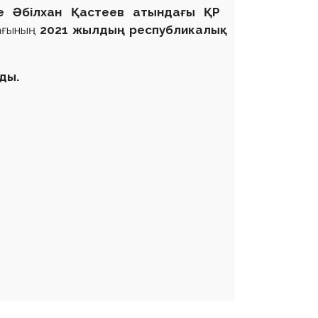
де Әбілхан Қастеев атындағы ҚР
ағының
2021 жылдың республикалық
ды.