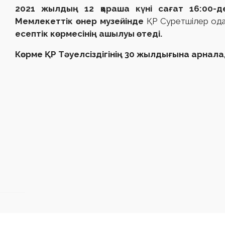
2021 жылдың 12 қараша күні сағат 16:00-
Мемлекеттік өнер музейінде
ҚР Суретшілер од
есептік көрмесінің ашылуы өтеді.
Көрме ҚР Тәуелсіздігінің 30 жылдығына арнала