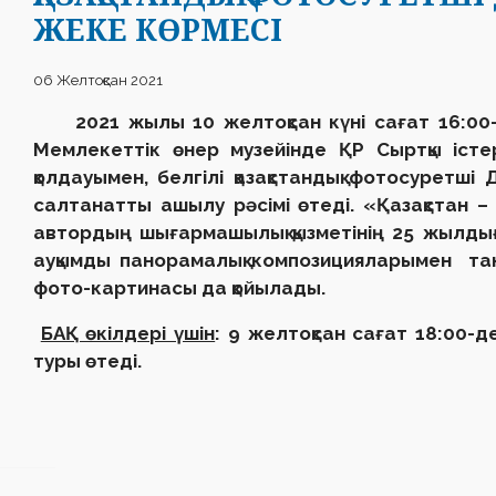
ЖЕКЕ КӨРМЕСІ
06 Желтоқсан 2021
2021 жылы 10 желтоқсан күні сағат 16:0
Мемлекеттік өнер музейінде ҚР Сыртқы істе
қолдауымен, белгілі қазақстандық фотосуретші
салтанатты ашылу рәсімі өтеді. «Қазақстан –
автордың шығармашылық қызметінің 25 жылды
ауқымды панорамалық композицияларымен та
фото-картинасы да қойылады.
БАҚ өкілдері үшін
:
9 желтоқсан сағат 18:00-д
туры өтеді.