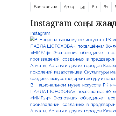
Бас жағына
Артқа
59
60
61
Instagram соңғы жаң
Instagram
В Национальном музее искусств РК и
ПАВЛА ШОРОХОВА», посвящённая 80-лети
«МИР24» Экспозиция объединяет все
произведений, созданных в преддвери
Алматы, Астаны и других городов Казах