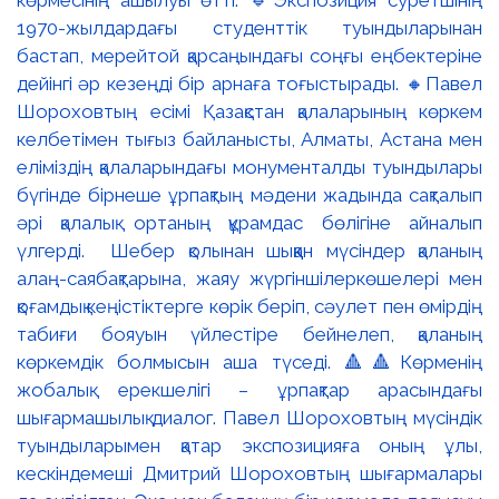
1970-жылдардағы студенттік туындыларынан
бастап, мерейтой қарсаңындағы соңғы еңбектеріне
дейінгі әр кезеңді бір арнаға тоғыстырады. 🔸Павел
Шороховтың есімі Қазақстан қалаларының көркем
келбетімен тығыз байланысты, Алматы, Астана мен
еліміздің қалаларындағы монументалды туындылары
бүгінде бірнеше ұрпақтың мәдени жадында сақталып
әрі қалалық ортаның құрамдас бөлігіне айналып
үлгерді. Шебер қолынан шыққан мүсіндер қаланың
алаң-саябақтарына, жаяу жүргіншілеркөшелері мен
қоғамдық кеңістіктерге көрік беріп, сәулет пен өмірдің
табиғи бояуын үйлестіре бейнелеп, қаланың
көркемдік болмысын аша түседі. 🔺🔺Көрменің
жобалық ерекшелігі – ұрпақтар арасындағы
шығармашылық диалог. Павел Шороховтың мүсіндік
туындыларымен қатар экспозицияға оның ұлы,
кескіндемеші Дмитрий Шороховтың шығармалары