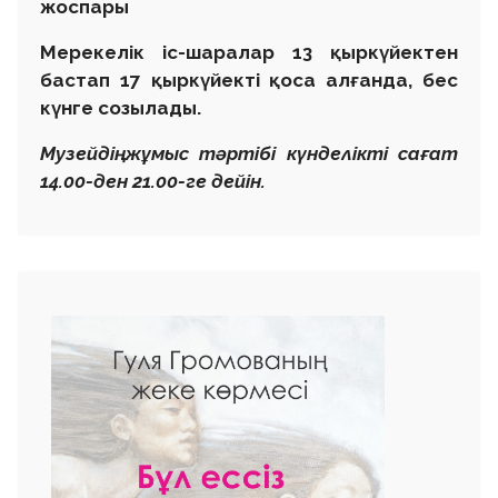
жоспары
Мерекелік іс-шаралар 13 қыркүйектен
бастап 17 қыркүйекті қоса алғанда, бес
күнге созылады.
Музейдің жұмыс тәртібі күнделікті сағат
14.00-ден 21.00-ге дейін.