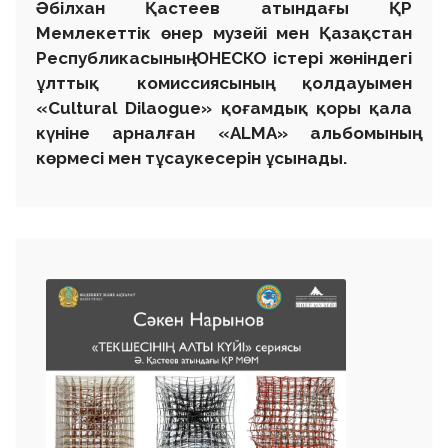
Әбілхан Қастеев атындағы ҚР
Мемлекеттік өнер музейі мен Қазақстан
Республикасының ЮНЕСКО iстерi жөнiндегi
ұлттық комиссиясының қолдауымен
«Cultural Dilaogue» қоғамдық қоры қала
күніне арналған «ALMA» альбомының
көрмесі мен тұсаукесерін ұсынады.