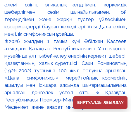
⚜️2026 жылдың 1 тамыз күні Әбілхан Қастеев
атындағы Қазақстан Республикасының Ұлттық өнер
музейінде ұлттық бейнелеу өнерінің көрнекті шебері,
Қазақстанның халық суретшісі Сахи Романовтың
(1926-2002) туғанына 100 жыл толуына арналған
«Дала симфониясы» мерейтойлық көрмесінің
ашылуы мен іс-шара аясында шығармашылығына
арналған дөңгелек үстел өтті. 🔹Қазақстан
Республикасы Премьер-Министрінің орынбасары –
ВИРТУАЛДЫ ҚАБЫЛДАУ
Мәдениет және ақпарат министрі Аида Ғалымқызы
Балаева Сахи Романовтың туғанына 100 жыл
толуына арналған «Дала симфониясы» мерейтойлық
көрмесінің ашылуына орай құттықтау хатын жолдады.