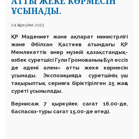
АТТЫ ЖЕКЕ КӨРМЕСІН
ҰСЫНАДЫ.
04 Қыркүйек 2023
ҚР Мәдениет және ақпарат министрлігі
және Әбілхан Қастеев атындағы ҚР
Мемлекеттік өнер музейі қазақстандық-
өзбек суретшісі Гули Громованың «Бұл ессіз
де әдемі әлем» атты жеке көрмесін
ұсынады. Экспозицияда суретшінің үш
тақырыптық серияға біріктірілген 25 жаңа
суреті ұсынылады.
Вернисаж 7 қыркүйек сағат 16.00-де,
баспасөз-туры сағат 15.00-де өтеді.