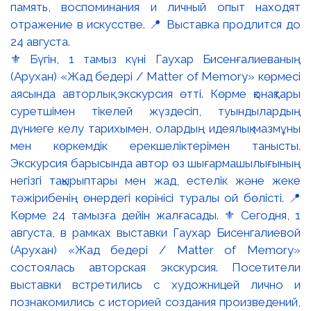
⚜️ Бүгін, 1 тамыз күні Гаухар Бисенғалиеваның
(Арухан) «Жад бедері / Matter of Memory» көрмесі
аясында авторлық экскурсия өтті. Көрме қонақтары
суретшімен тікелей жүздесіп, туындылардың
дүниеге келу тарихымен, олардың идеялық мазмұны
мен көркемдік ерекшеліктерімен танысты.
Экскурсия барысында автор өз шығармашылығының
негізгі тақырыптары мен жад, естелік және жеке
тәжірибенің өнердегі көрінісі туралы ой бөлісті. 📍
Көрме 24 тамызға дейін жалғасады. ⚜️ Сегодня, 1
августа, в рамках выставки Гаухар Бисенгалиевой
(Арухан) «Жад бедері / Matter of Memory»
состоялась авторская экскурсия. Посетители
выставки встретились с художницей лично и
познакомились с историей создания произведений,