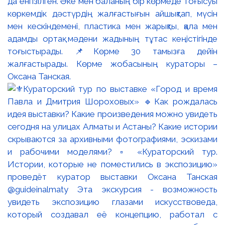
да енгізілген. Әке мен баланың бір көрмеде тоғысуы
көркемдік дәстүрдің жалғастығын айшықтап, мүсін
мен кескіндемені, пластика мен жарықты, қала мен
адамды ортақ мәдени жадының тұтас кеңістігінде
тоғыстырады. 📌Көрме 30 тамызға дейін
жалғастырады. Көрме жобасының кураторы –
Оксана Танская.