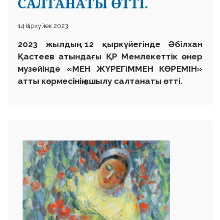
САЛТАНАТЫ ӨТТІ.
14 Қыркүйек 2023
2023 жылдың 12 қыркүйегінде Әбілхан
Қастеев атындағы ҚР Мемлекеттік өнер
музейінде «МЕН ЖҮРЕГІММЕН КӨРЕМІН»
атты көрмесінің ашылу салтанаты өтті.