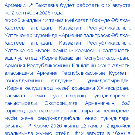
⚜️2026 жылдың 12 тамыз күні сағат 16:00-де Әбілхан
Қастеев атындағы Қазақстан Республикасының
Ұлттық өнер музейінде «Армения палитрасы: Әбілхан
Қастеев атындағы Қазақстан Республикасының
Ұлттық өнер музейі қорынан» көрмесінің салтанатты
ашылуы өтеді. ▫️Көрме Қазақстан Республикасындағы
Армения Республикасының Елшілігінің және Алматы
қаласындағы Армения Республикасының Құрметті
консулдығының қолдауымен ұйымдастырылды.
▪️Көрме келушілерді музей қорындағы ХХ ғасырдағы
танымал армян суретшілерінің туындыларымен
таныстырады. Экспозицияға Арменияның бай
көркемдік дәстүрлерімен таныстыратын кескіндеме,
мүсін және сәндік-қолданбалы өнер туындылары
қойылған. 📍 Көрме 2026 жылғы 12 тамыз - 2 қыркүйек
аралығында жұмыс істейді. ⚜️12 августа в 16:00 в