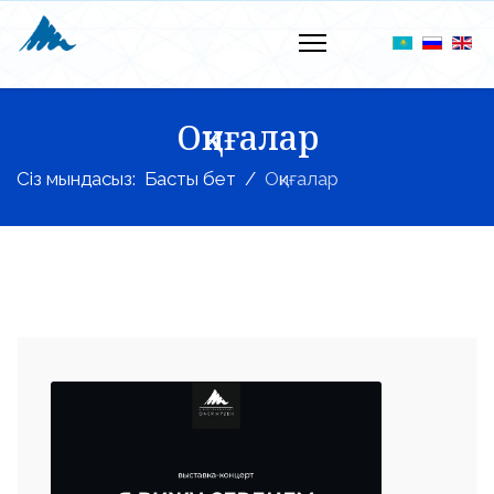
Оқиғалар
Сіз мындасыз:
Басты бет
Оқиғалар