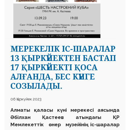
МЕРЕКЕЛІК ІС-ШАРАЛАР
13 ҚЫРКҮЙЕКТЕН БАСТАП
17 ҚЫРКҮЙЕКТІ ҚОСА
АЛҒАНДА, БЕС КҮНГЕ
СОЗЫЛАДЫ.
06 Қыркүйек 2023
Алматы қаласы күні мерекесі аясында
Әбілхан Қастеев атындағы ҚР
Мемлекеттік өнер музейінің іс-шаралар