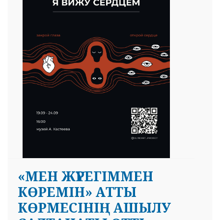
 23 97
«МЕН ЖҮРЕГІММЕН
КӨРЕМІН» АТТЫ
КӨРМЕСІНІҢ АШЫЛУ