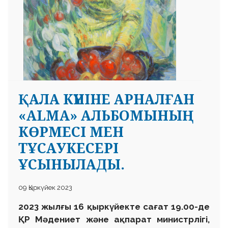
ҚАЛА КҮНІНЕ АРНАЛҒАН
«ALMA» АЛЬБОМЫНЫҢ
КӨРМЕСІ МЕН
ТҰСАУКЕСЕРІ
ҰСЫНЫЛАДЫ.
09 Қыркүйек 2023
2023 жылғы 16 қыркүйекте сағат 19.00-де
ҚР Мәдениет және ақпарат министрлігі,