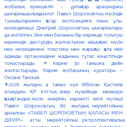
⚜️2026 жылдың 4 тамыз күні Әбілхан Қастеев
атындағы ҚР Ұлттық өнер музейінде заманауи
қазақстандық мүсін өнерінің көрнекті өкілі мүсінші
Павел Шороховтың 80 жылдық мерейтойына
арналған «ПАВЕЛ ШОРОХОВТЫҢ ҚАЛАСЫ МЕН
ДӘУІРІ» атты мерейтойлық ретроспективалық
көрмесінің ашылуы өтті. 🔹Экспозиция суретшінің