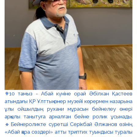
мыслителя были оформлены в виде открыток,
превратившись в небольшие точки духовного
общения и размышления для посетителей музея.
▫️На оборотной стороне каждой открытки были
представлены произведения из музейного
собрания с изображением Абая. Знакомясь с
мудрыми словами поэта, посетители не только
обращались к его философским размышлениям, но
и продолжали строки его стихотворений, вместе
оживляя и переосмысливая литературное
наследие великого Абая. Эта инициатива стала
небольшим, но символичным культурным проектом,
показывающим, что слово Абая и сегодня остаётся
духовным мостом между поколениями.