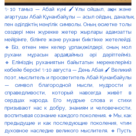
даналығы мен кемелдігін көрерменге жеткізеді.
Абайдың мәңгілік мұрасы ұлт руханиятын байытып,
жас ұрпақты білімге, мәдениетке және ұлттық
құндылықтарды қастерлеуге жетелей берсін.
⚜️Поздравляем с Днём Абая — праздником
великого поэта, мыслителя и просветителя
казахского народа! 🖊️Наследие Абая Кунанбаева
стало символом духовного богатства Казахстана.
Его поэзия и «Слова назидания» учат стремлению к
знаниям, честности, трудолюбию и любви к своей
Родине. ▫️Картина Токболата Тогусбаева «Абай.
Мыслитель» (1971) передаёт глубокий внутренний
мир поэта. Образ Абая наполнен мудростью,
размышлением и силой духа, а выразительная
живописная манера художника раскрывает величие
его личности. Пусть великое наследие Абая и
впредь обогащает духовный мир народа,
вдохновляя молодое поколение на стремление к