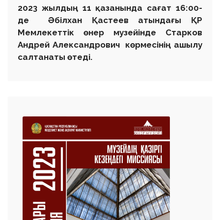
⚜️10 тамыз - Абай күніне орай Әбілхан Қастеев
атындағы ҚР Ұлттық өнер музейі көрермен назарына
ұлы ойшылдың рухани мұрасын бейнелеу өнері
арқылы танытуға арналған бейне ролик ұсынады.
🔹Бейнероликте суретші Серікбай Әлжанов өзінің
«Абай қара сөздері» атты триптих туындысы туралы
баяндап, шығарманың жазылу тарихы, идеялық
мазмұны мен көркемдік ерекшеліктерімен
таныстырады. Ол Абайдың қара сөздеріндегі
адамгершілік, білім, еңбек, руханият және ұлттық
сана секілді мәңгілік құндылықтарды көркем тіл арқылы
жеткізуге ұмтылған. Үш бөліктен тұратын шығарма
ұлы ақынның терең ойлары мен философиялық
дүниетанымын бейнелеу өнері арқылы жаңаша
пайымдауға мүмкіндік береді. 🔸«Абай қара сөздері»
туындысы суретшінің шығармашылығындағы
маңызды еңбектердің бірі. Аталған шығарма «XI
Республикалық «Тәуелсіздік толғауы» байқауында» І