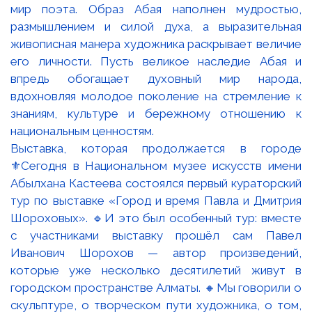
выставка выходит за пределы музейного
пространства и возвращает нас в город — к
произведениям, которые мы привыкли видеть, но не
всегда знаем их историю. 📌Следующий
кураторский тур состоится уже в следующую
субботу, 15 августа, в 15:00. Если вам интересно
узнать, как создавались скульптуры Шорохова,
почему они появились именно в этих местах и какие
истории скрываются за знакомыми городскими
образами, — присоединяйтесь. 📍 Национальный
музей искусств РК имени Абылхана Кастеева 🗓 15
августа, суббота ⏰ 15:00 Приходите смотреть на
Алматы внимательнее вместе с куратором
@guideinalmaty Иногда достаточно просто узнать
историю того, мимо чего мы проходим каждый день.