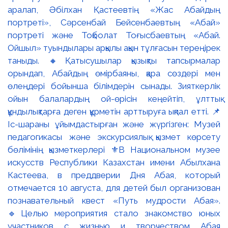
аралап, Әбілхан Қастеевтің «Жас Абайдың
портреті», Сәрсенбай Бейсенбаевтың «Абай»
портреті және Тоқболат Тоғысбаевтың «Абай.
Ойшыл» туындылары арқылы ақын тұлғасын тереңірек
таныды. 🔸Қатысушылар қызықты тапсырмалар
орындап, Абайдың өмірбаяны, қара сөздері мен
өлеңдері бойынша білімдерін сынады. Зияткерлік
ойын балалардың ой-өрісін кеңейтіп, ұлттық
құндылықтарға деген құрметін арттыруға ықпал етті. 📌
Іс-шараны ұйымдастырған және жүргізген: Музей
педагогикасы және экскурсиялық қызмет көрсету
бөлімінің қызметкерлері ⚜️В Национальном музее
искусств Республики Казахстан имени Абылхана
Кастеева, в преддверии Дня Абая, который
отмечается 10 августа, для детей был организован
познавательный квест «Путь мудрости Абая».
🔹Целью мероприятия стало знакомство юных
участников с жизнью и творчеством Абая