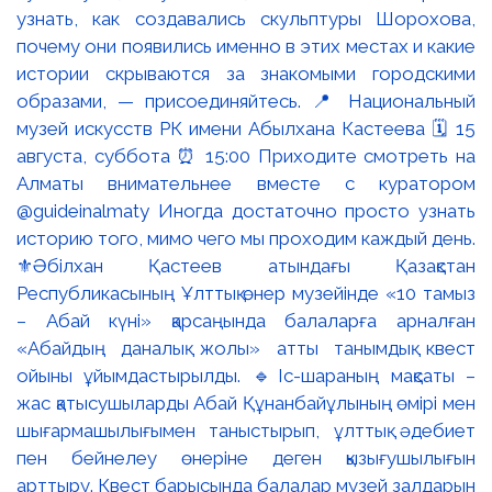
⚜️Әбілхан Қастеев атындағы Қазақстан
Республикасының Ұлттық өнер музейінде «10 тамыз
– Абай күні» қарсаңында балаларға арналған
«Абайдың даналық жолы» атты танымдық квест
ойыны ұйымдастырылды. 🔹Іс-шараның мақсаты –
жас қатысушыларды Абай Құнанбайұлының өмірі мен
шығармашылығымен таныстырып, ұлттық әдебиет
пен бейнелеу өнеріне деген қызығушылығын
арттыру. Квест барысында балалар музей залдарын