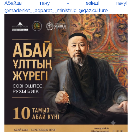
⚜️Ұлы ақын, ойшыл әрі ағартушы Абай
Құнанбайұлының құрметіне арналған Абай күні құтты
болсын! 🖊️Абай Құнанбайұлының әдеби және
рухани мұрасы – қазақ халқының баға жетпес қазынасы.
Оның өлеңдері мен қара сөздері білімге ұмтылуға,
адалдыққа, еңбекқорлыққа және адамгершілікке үндейді.
▫️Тоқболат Тоғысбаевтың «Абай. Ойшыл» (1971)
картинасы ұлы тұлғаның терең ойы мен парасатты
болмысын әсерлі бейнелейді. Суретші Абайдың
рухани әлемін көркем тіл арқылы ашып, оның