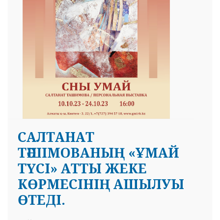
справедливости, который навсегда живёт в
сердцах народа. Его мудрые слова и стихи
призывают нас к добру, знаниям и человечности,
воспитывая сознание каждого поколения. 🔹Мы, как
предыдущие и как последующие поколения, чтим
духовное наследие великого мыслителя. 🔹Пусть
будет больше праздников, вносящих вклад в
духовное развитие нации!