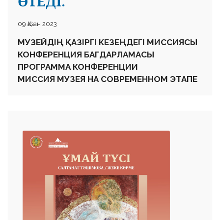
✨10 тамыз — Абай күні 🖌️Ұлы ойшыл, ақын және
ағартушы Абай Құнанбайұлы — асыл ойдың, даналық
пен әділдіктің мәңгілік символы. Оның өсиетке толы
сөздері мен жүрекке жетер жырлары адамзатты
мейірімге, білімге және рухани биіктікке жетелейді.
🔹Біз, өткен мен келер ұрпақ өкілдері, оның мол
рухани мұрасын ардақтаймыз әрі дәріптейміз.
🔹Еліміздің руханиятын байытатын мерекелеріміз
көбейе берсін! ✨10 августа — День Абая 🖌️ Великий
поэт, мыслитель и просветитель Абай Кунанбайулы
— символ благородной мысли, мудрости и