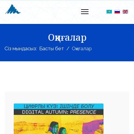
АЛЕКСАНДРОВИЧ
КӨРМЕСІНІҢ АШЫЛУ
САЛТАНАТЫ ӨТЕДІ.
09 Қазан 2023
2023 жылдың 11 қазанында сағат 16:00-
де Әбілхан Қастеев атындағы ҚР
Мемлекеттік өнер музейінде Старков
Андрей Александрович көрмесінің ашылу
салтанаты өтеді.