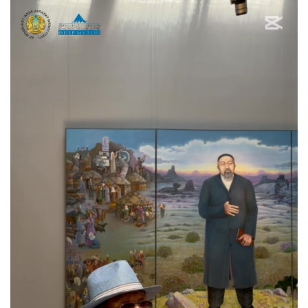
⚜️Абай даналығын дәріптеу мақсатында музей
кеңістігінде ерекше интерактивті инсталляция
ұсынылды. Ұлы ойшылдың нақыл сөздері
ашықхаттарға түсіріліп, музей келушілеріне ой
салатын шағын рухани аялдамаға айналды. ▫️Әрбір
даналық сөздің артқы бетінде музей қорындағы Абай
бейнесі бейнеленген көркем туындылар ұсынылды.
Келушілер ашықхаттар арқылы ақынның тағылымды
ойларымен танысып қана қоймай, оның өлеңдерін
жалғастырып, ұлы ақын мұрасын бірге жаңғыртты.
Бұл бастама – Абай сөзінің уақыт пен ұрпақ
арасындағы рухани көпірге айналғанын көрсететін
шағын, бірақ мағыналы мәдени жоба. ⚜️В рамках
популяризации мудрости Абая в музейном
пространстве была представлена особая
интерактивная инсталляция. Цитаты великого