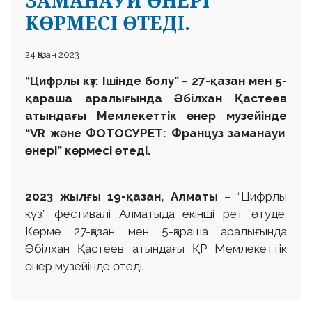
- МУЗЕЙДІҢ ҚАЗІРГІ
КЕЗЕҢДЕГІ МИССИЯСЫ"
ТАҚЫРЫБЫНДА ЖЫЛ
САЙНЫНҒЫ
КОНФЕРЕНЦИЯСЫ
ӨТЕДІ.
09 Қазан 2023
МУЗЕЙДІҢ ҚАЗІРГІ КЕЗЕҢДЕГІ МИССИЯСЫ
КОНФЕРЕНЦИЯ БАГДАРЛАМАСЫ
ПРОГРАММА КОНФЕРЕНЦИИ
МИССИЯ МУЗЕЯ НА СОВРЕМЕННОМ ЭТАПЕ