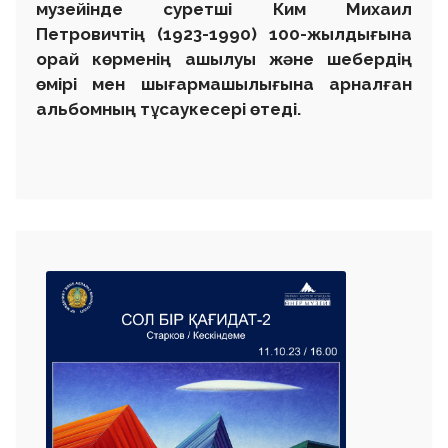
жағына
42 бет. Барлығы: 77
Instagram соңғы жаңалықтары
Instagram