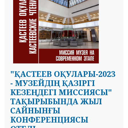
орынға ие болып, жоғары бағаланған. Абай мұрасы
– уақыт өткен сайын мәні тереңдей түсетін рухани
қазына. Оның қара сөздерінде айтылған ойлар бүгінгі
қоғам үшін де өзектілігін жоғалтқан жоқ. Білімге
ұмтылу, еңбек ету, адамдық қасиетті сақтау, өзін-өзі
жетілдіру – әр ұрпақ үшін маңызды құндылықтар.
Абайды тану – өзіңді тану!
@madeniet__aqparat__ministrligi @qaz.culture