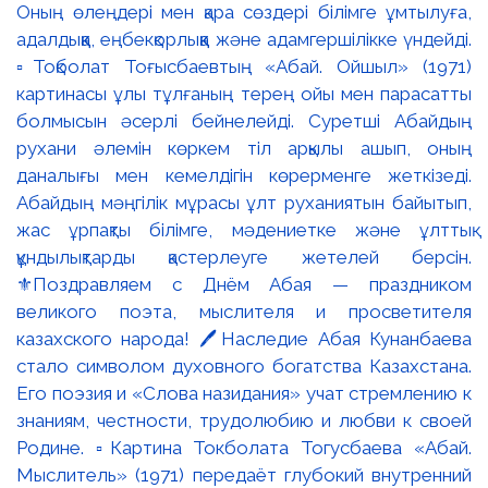
Шороховых». 🔹И это был особенный тур: вместе
с участниками выставку прошёл сам Павел
Иванович Шорохов — автор произведений,
которые уже несколько десятилетий живут в
городском пространстве Алматы. 🔸Мы говорили о
скульптуре, о творческом пути художника, о том,
как рождаются произведения и как меняется их
восприятие со временем. А главное — о городе,
который стал одним из главных героев творчества
Павла Шорохова. 📌Но на этом маршрут не
закончился. После музея участники вместе с
@evgeniiamorozova2650 и командой
@almaty.tourstudio отправились в город — увидеть
скульптуры Павла Шорохова там, где они
находятся в повседневной жизни алматинцев.
Основой для продолжения маршрута стал наш
проект «10 скульптур Павла Шорохова, которые
обязательно нужно увидеть в Алматы». Так