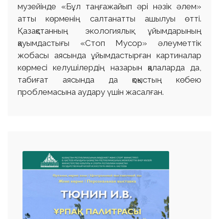
музейінде «Бұл таңғажайып әрі нәзік әлем»
атты көрменің салтанатты ашылуы өтті.
Қазақстанның экологиялық ұйымдарының
қауымдастығы «Стоп Мусор» әлеуметтік
жобасы аясында ұйымдастырған картиналар
көрмесі келушілердің назарын қалаларда да,
табиғат аясында да қоқыстың көбею
проблемасына аудару үшін жасалған.