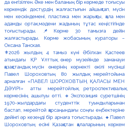
⚜️2026 жылдың 4 тамыз күні Әбілхан Қастеев
атындағы ҚР Ұлттық өнер музейінде заманауи
қазақстандық мүсін өнерінің көрнекті өкілі мүсінші
Павел Шороховтың 80 жылдық мерейтойына
арналған «ПАВЕЛ ШОРОХОВТЫҢ ҚАЛАСЫ МЕН
ДӘУІРІ» атты мерейтойлық ретроспективалық
көрмесінің ашылуы өтті. 🔹Экспозиция суретшінің
1970-жылдардағы студенттік туындыларынан
бастап, мерейтой қарсаңындағы соңғы еңбектеріне
дейінгі әр кезеңді бір арнаға тоғыстырады. 🔸Павел
Шороховтың есімі Қазақстан қалаларының көркем