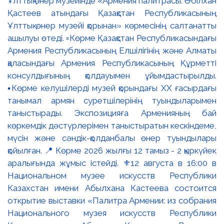
Ұлттық өнер музейінде «Армения палитрасы: Әбілхан
Қастеев атындағы Қазақстан Республикасының
Ұлттық өнер музейі қорынан» көрмесінің салтанатты
ашылуы өтеді. ▫️Көрме Қазақстан Республикасындағы
Армения Республикасының Елшілігінің және Алматы
қаласындағы Армения Республикасының Құрметті
консулдығының қолдауымен ұйымдастырылды.
▪️Көрме келушілерді музей қорындағы ХХ ғасырдағы
танымал армян суретшілерінің туындыларымен
таныстырады. Экспозицияға Арменияның бай
көркемдік дәстүрлерімен таныстыратын кескіндеме,
мүсін және сәндік-қолданбалы өнер туындылары
қойылған. 📍 Көрме 2026 жылғы 12 тамыз - 2 қыркүйек
аралығында жұмыс істейді. ⚜️12 августа в 16:00 в
Национальном музее искусств Республики
Казахстан имени Абылхана Кастеева состоится
открытие выставки «Палитра Армении: из собрания
Национального музея искусств Республики