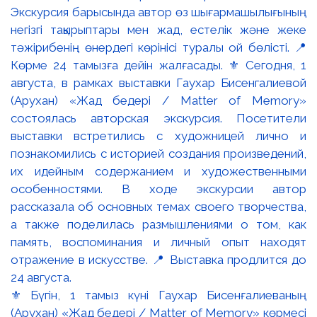
⚜️ Бүгін, 1 тамыз күні Гаухар Бисенғалиеваның
(Арухан) «Жад бедері / Matter of Memory» көрмесі