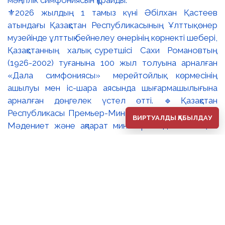
⚜️2026 жылдың 1 тамыз күні Әбілхан Қастеев
атындағы Қазақстан Республикасының Ұлттық өнер
музейінде ұлттық бейнелеу өнерінің көрнекті шебері,
Қазақстанның халық суретшісі Сахи Романовтың
(1926-2002) туғанына 100 жыл толуына арналған
«Дала симфониясы» мерейтойлық көрмесінің
ашылуы мен іс-шара аясында шығармашылығына
арналған дөңгелек үстел өтті. 🔹Қазақстан
Республикасы Премьер-Министрінің орынбасары –
ВИРТУАЛДЫ ҚАБЫЛДАУ
Мәдениет және ақпарат министрі Аида Ғалымқызы
Балаева Сахи Романовтың туғанына 100 жыл
толуына арналған «Дала симфониясы» мерейтойлық
көрмесінің ашылуына орай құттықтау хатын жолдады.
Құттықтау хатында Сахи Романовтың қазақ бейнелеу
өнерінде ұлттық кескіндеме мен графиканың
дамуына зор үлес қосқан дара суретші екенін атап
өтті. Сонымен қатар көрменің суретшінің бай