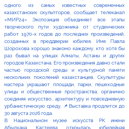
В Национальном музее искусств РК имени
Абылхана Кастеева открылась юбилейная