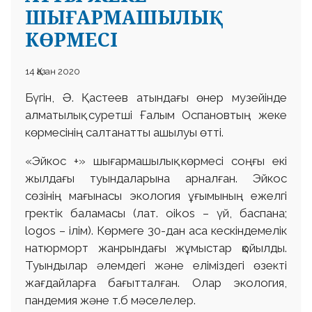
ШЫҒАРМАШЫЛЫҚ
КӨРМЕСІ
14 Қазан 2020
Бүгін, Ә. Қастеев атындағы өнер музейінде
алматылық суретші Ғалым Оспановтың жеке
көрмесінің салтанатты ашылуы өтті.
«Эйкос +» шығармашылық көрмесі соңғы екі
жылдағы туындаларына арналған. Эйкос
сөзінің мағынасы экология ұғымының ежелгі
гректік баламасы (лат. оіkos – үй, баспана;
logos – ілім). Көрмеге 30-дан аса кескіндемелік
натюрморт жанрындағы жұмыстар қойылды.
Туындылар әлемдегі және еліміздегі өзекті
жағдайларға бағытталған. Олар экология,
пандемия және т.б мәселелер.