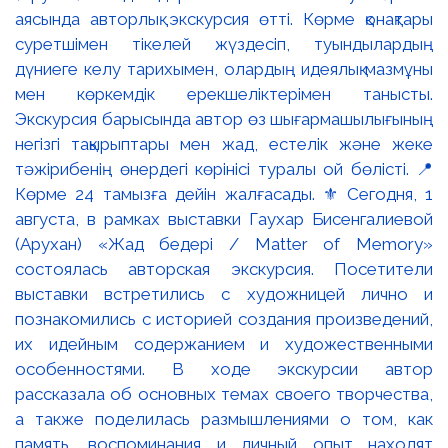
аясында авторлық экскурсия өтті. Көрме қонақтары
суретшімен тікелей жүздесіп, туындылардың
дүниеге келу тарихымен, олардың идеялық мазмұны
мен көркемдік ерекшеліктерімен танысты.
Экскурсия барысында автор өз шығармашылығының
негізгі тақырыптары мен жад, естелік және жеке
тәжірибенің өнердегі көрінісі туралы ой бөлісті. 📍
Көрме 24 тамызға дейін жалғасады. ⚜️ Сегодня, 1
августа, в рамках выставки Гаухар Бисенгалиевой
(Арухан) «Жад бедері / Matter of Memory»
состоялась авторская экскурсия. Посетители
выставки встретились с художницей лично и
познакомились с историей создания произведений,
их идейным содержанием и художественными
особенностями. В ходе экскурсии автор
рассказала об основных темах своего творчества,
а также поделилась размышлениями о том, как
память, воспоминания и личный опыт находят