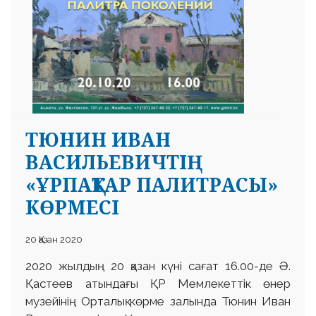
ТЮНИН ИВАН
ВАСИЛЬЕВИЧТІҢ
«ҰРПАҚТАР ПАЛИТРАСЫ»
КӨРМЕСІ
20 Қазан 2020
2020 жылдың 20 қазан күні сағат 16.00-де Ә.
Қастеев атындағы ҚР Мемлекеттік өнер
музейінің Орталық көрме залында Тюнин Иван