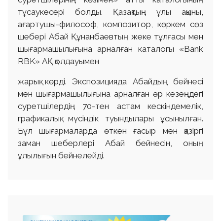
тұсаукесері болды. Қазақтың ұлы ақыны,
ағартушы-философ, композитор, көркем сөз
шебері Абай Құнанбаевтың жеке тұлғасы мен
шығармашылығына арналған каталогы «Bank
RBK» АҚ қолдауымен
жарық көрді. Экспозицияда Абайдың бейнесі
мен шығармашылығына арналған әр кезеңдегі
суретшілердің 70-тен астам кескіндемелік,
графикалық, мүсіндік туындылары ұсынылған.
Бұл шығармаларда өткен ғасыр мен қазіргі
заман шеберлері Абай бейнесін, оның
ұлылығын бейнелейді.