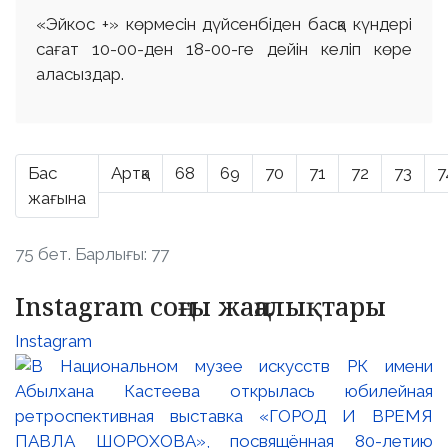
«Эйкос +» көрмесін дүйсенбіден басқа күндері
сағат 10-00-ден 18-00-ге дейін келіп көре
аласыздар.
Бас
Артқа
68
69
70
71
72
73
7
жағына
75 бет. Барлығы: 77
Instagram соңғы жаңалықтары
Instagram