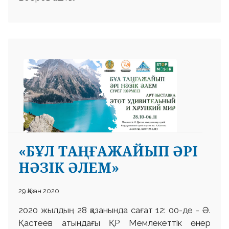
«БҰЛ ТАҢҒАЖАЙЫП ӘРІ
НӘЗІК ӘЛЕМ»
29 Қазан 2020
2020 жылдың 28 қазанында сағат 12: 00-де - Ә.
Қастеев атындағы ҚР Мемлекеттік өнер