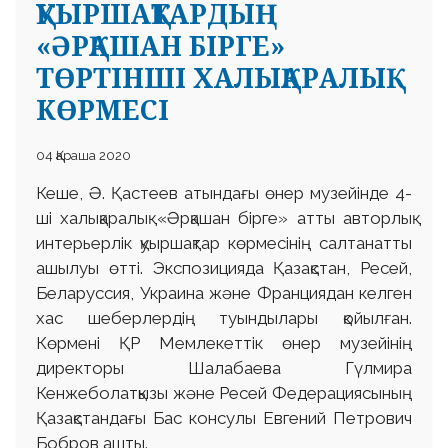
ҚУЫРШАҚТАРДЫҢ
«ӘРҚАШАН БІРГЕ»
ТӨРТІНШІ ХАЛЫҚАРАЛЫҚ
КӨРМЕСІ
04 Қараша 2020
Кеше, Ә. Қастеев атындағы өнер музейінде 4-
ші халықаралық «Әрқашан бірге» атты авторлық
интерьерлік қуыршақтар көрмесінің салтанатты
ашылуы өтті. Экспозицияда Қазақстан, Ресей,
Беларуссия, Украина және Франциядан келген
хас шеберлердің туындылары қойылған.
Көрмені ҚР Мемлекеттік өнер музейінің
директоры Шалабаева Гүлмира
Кенжеболатқызы және Ресей Федерациясының
Қазақстандағы Бас консулы Евгений Петрович
Бобров ашты.