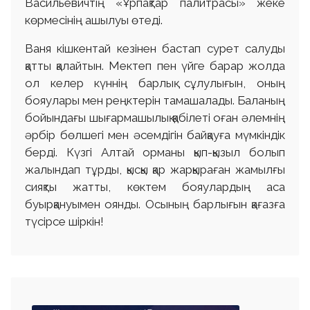
Васильевичтің «Ұрпақтар палитрасы» жеке
көрмесінің ашылуы өтеді.
Ваня кішкентай кезінен бастап сурет салуды
қатты қалайтын. Мектеп пен үйге барар жолда
ол келер күннің барлық сұлулығын, оның
бояулары мен реңктерін тамашалады. Баланың
бойындағы шығармашылық қабілеті оған әлемнің
әрбір бөлшегі мен әсемдігін байқауға мүмкіндік
берді. Күзгі Алтай орманы қып-қызыл болып
жалындап тұрды, қысқы қар жарқыраған жамылғы
сияқты жатты, көктем бояулардың аса
буырқануымен оянды. Осының барлығын қағазға
түсірсе шіркін!