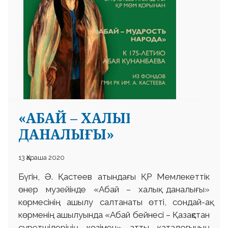
 23 97
«АБАЙ – ХАЛЫҚ
ДАНАЛЫҒЫ»
13 Қараша 2020
Бүгін, Ә. Қастеев атындағы ҚР Мемлекеттік
өнер музейінде «Абай – халық даналығы»
көрмесінің ашылу салтанаты өтті, сондай-ақ
көрменің ашылуында «Абай бейнесі – Қазақстан
суретшілерінің көзімен» атты каталогының