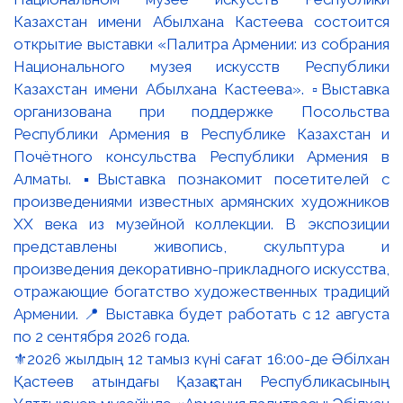
⚜️2026 жылдың 12 тамыз күні сағат 16:00-де Әбілхан
Қастеев атындағы Қазақстан Республикасының