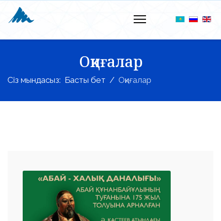
Оқиғалар
Сіз мындасыз:
Басты бет
Оқиғалар