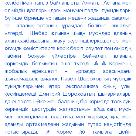
келбетімен тығыз байланысты, Алматы, Астана мен
еліміздің қалаларындағы монументалды туындылары
бүгінде бірнеше ұрпақтың мәдени жадында сақталып
әрі қалалық ортаның құрамдас бөлігіне айналып
үлгерді. Шебер қолынан шыққан мүсіндер қаланың
алаң-саябақтарына, жаяу жүргіншілеркөшелері мен
қоғамдық кеңістіктерге көрік беріп, сәулет пен өмірдің
табиғи бояуын үйлестіре бейнелеп, қаланың
көркемдік болмысын аша түседі. 🔺🔺Көрменің
жобалық ерекшелігі – ұрпақтар арасындағы
шығармашылық диалог. Павел Шороховтың мүсіндік
туындыларымен қатар экспозицияға оның ұлы,
кескіндемеші Дмитрий Шороховтың шығармалары
да енгізілген. Әке мен баланың бір көрмеде тоғысуы
көркемдік дәстүрдің жалғастығын айшықтап, мүсін
мен кескіндемені, пластика мен жарықты, қала мен
адамды ортақ мәдени жадының тұтас кеңістігінде
тоғыстырады. 📌Көрме 30 тамызға дейін