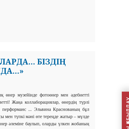
РДА... БІЗДІҢ
А...»
ық
өнер музейінде фотоөнер мен әдебиетті
тті! Жаңа коллаборациялар, өнердің түрлі
і, перформанс ... Эльвина Краснованың бұл
сы мен түпкі мәні өте тереңде жатыр – мүлде
өнер әлеміне баулып, оларды үлкен жобаның