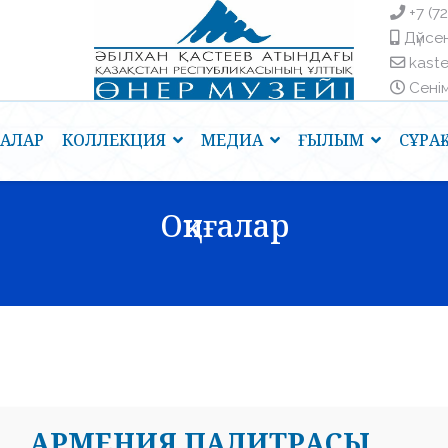
+7 (7
Дүйсен
kast
Сенім 
ҒАЛАР
КОЛЛЕКЦИЯ
МЕДИА
ҒЫЛЫМ
СҰРА
Оқиғалар
АРМЕНИЯ ПАЛИТРАСЫ