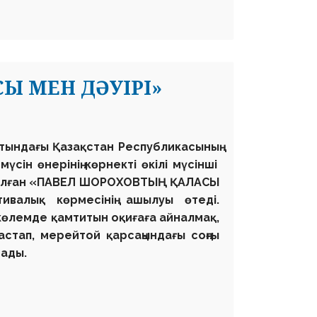
Ы МЕН ДӘУІРІ»
атындағы
Қазақстан Республикасының
сін өнерінің көрнекті өкілі мүсінші
алған
«ПАВЕЛ ШОРОХОВТЫҢ ҚАЛАСЫ
валық көрмесінің ашылуы өтеді.
көлемде қамтитын оқиғаға айналмақ,
стап, мерейтой қарсаңындағы соңғы
рады.