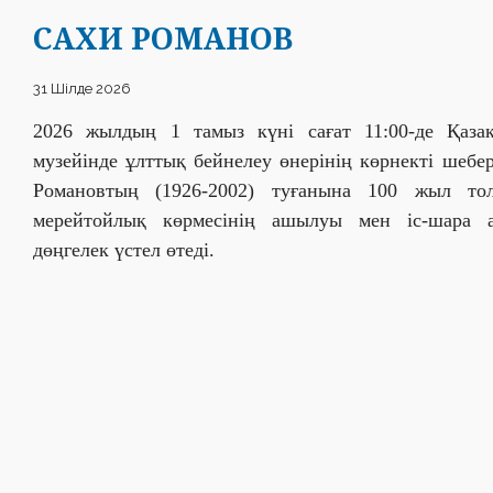
САХИ РОМАНОВ
31 Шілде 2026
2026 жылдың 1 тамыз күні сағат 11:00-де Қаза
музейінде ұлттық бейнелеу өнерінің көрнекті шебе
Романовтың (1926-2002) туғанына 100 жыл то
мерейтойлық көрмесінің ашылуы мен іс-шара 
дөңгелек үстел өтеді.