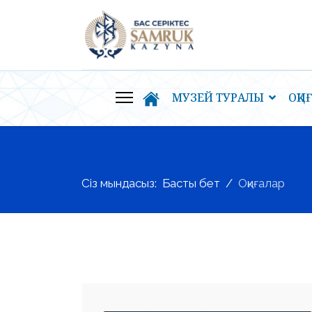
МУЗЕЙ ТУРАЛЫ
ОҚИ
Сіз мындасыз:
Басты бет
Оқиғалар