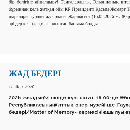
бір бөлігіне айналдыру! Таңғаларлығы, Эльвинаның кіта
бұрыннан келе жатқан ойы ҚР Президенті Қасым-Жомарт Т
шаралары туралы жуырдағы Жарлығын (16.05.2026 ж. Жарлы
әрі дер кезінде қолға алынған бастама болды.
ЖАД БЕДЕРІ
17 Шілде 2026
2026 жылдың 24 шілде күні сағат 16:00-де Әб
Республикасының Ұлттық өнер музейінде Гаух
бедері/Matter of Memory» көрмесінің ашылуы өт