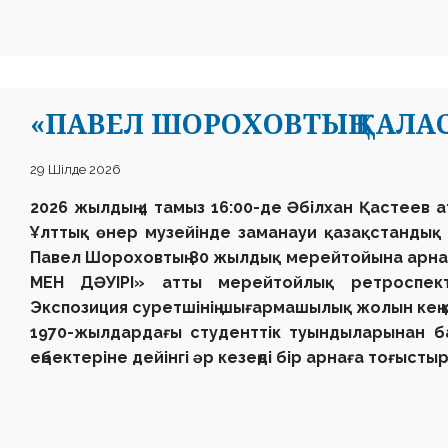
«ПАВЕЛ ШОРОХОВТЫҢ ҚАЛАС
29 Шілде 2026
2026 жылдың 4 тамыз 16:00-де
Әбілхан Қастеев 
Ұлттық өнер музейінде
заманауи қазақстандық мү
Павел Шороховтың
80 жылдық мерейтойына арн
МЕН ДӘУІРІ»
атты мерейтойлық ретроспекти
Экспозиция суретшінің шығармашылық жолын кең 
1970-жылдардағы студенттік туындыларынан ба
еңбектеріне дейінгі әр кезеңді бір арнаға тоғысты