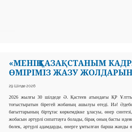
«МЕНІҢ ҚАЗАҚСТАНЫМ КАДРЛА
ӨМІРІМІЗ ЖАЗУ ЖОЛДАРЫНД
29 Шілде 2026
2026 жылғы 30 шілдеде Ә. Қастеев атындағы ҚР
Ұлтт
тоғыстыратын бірегей жобаның ашылуы өтеді. Иә! Әдебие
бағыттарының біртұтас көркемдікке ұласуы, өнер синтез
жобасын әртүрлі сипаттауға болады, бірақ оның басты идея
бөлек, әртүрлі адамдарды, өнерге ұмтылған барша жанды 