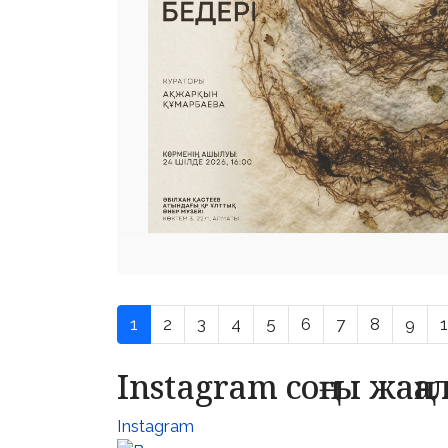
1
2
3
4
5
6
7
8
9
Instagram соңғы жаң
Instagram