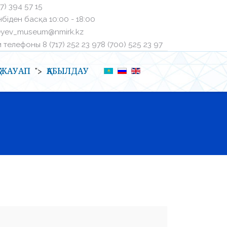
27) 394 57 15
біден басқа ㅤ10:00 - 18:00
eyev_museum@nmirk.kz
телефоныㅤ 8 (717) 252 23 97ㅤ8 (700) 525 23 97
Қ-ЖАУАП
ҚАБЫЛДАУ
">