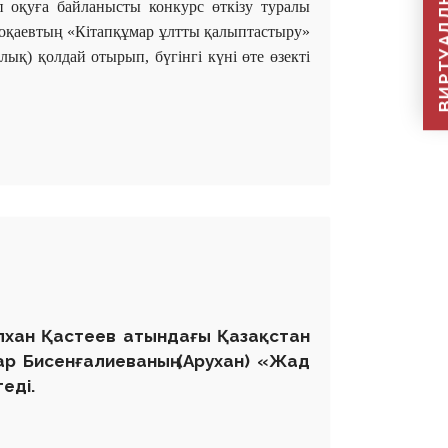
ВИРТУАЛДЫ Қ
п оқуға байланысты конкурс өткізу туралы
оқаевтың «Кітапқұмар ұлтты қалыптастыру»
қ) қолдай отырып, бүгінгі күні өте өзекті
ілхан Қастеев атындағы Қазақстан
ар Бисенғалиеваның (Арухан) «Жад
еді.