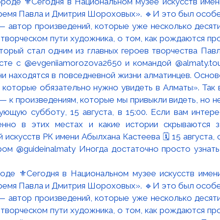
роде ⚜️Сегодня в Национальном музее искусств имен
время Павла и Дмитрия Шороховых». 🔹И это был особен
 автор произведений, которые уже несколько десяти
 творческом пути художника, о том, как рождаются про