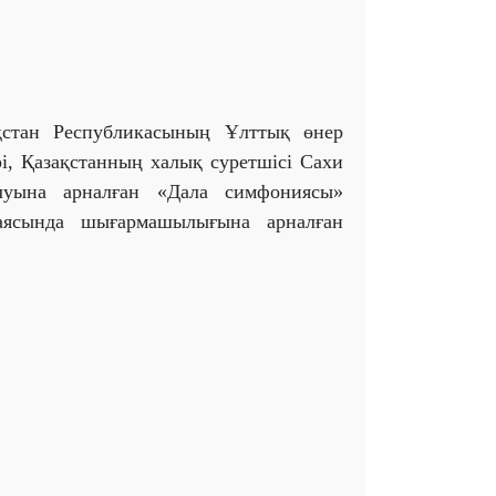
қстан Республикасының Ұлттық өнер
рі, Қазақстанның халық суретшісі Сахи
луына арналған «Дала симфониясы»
аясында шығармашылығына арналған