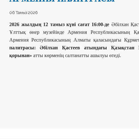
06 Тамыз 2026
2026 жылдың 12 тамыз күні сағат 16:00-де
Әбілхан Қас
Ұлттық өнер музейінде Армения Республикасының Қаз
Армения Республикасының Алматы қаласындағы Құрме
палитрасы: Әбілхан Қастеев атындағы Қазақстан
қорынан»
атты көрменің салтанатты ашылуы өтеді.