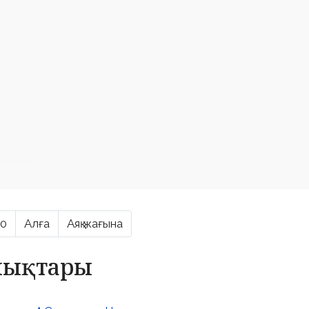
10
Алға
Аяқ жағына
алықтары