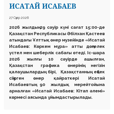
ИСАТАЙ ИСАБАЕВ
27 Сәуір 2026
2026 жылдың 29 сәуір күні сағат 15:00-де
Қазақстан Республикасы Әбілхан Қастеев
атындағы Ұлттық өнер музейінде «Исатай
Исабаев: Көркем мұра» атты дөңгелек
үстел мен шеберлік сабағы өтеді. Іс-шара
2026 жылғы 10 сәуірде ашылған,
Қазақстан графика өнерінің негізін
қалаушылардың бірі, Қазақстанның еңбек
сіңірген өнер қайраткері Исатай
Исабаевтың 90 жылдық мерейтойына
арналған «Исатай Исабаев: Кітап әлемі»
көрмесі аясында ұйымдастырылады.