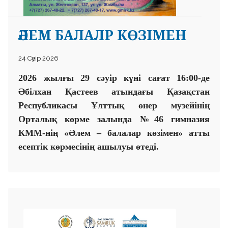
ӘЛЕМ БАЛАЛР КӨЗІМЕН
24 Сәуір 2026
2026 жылғы 29 сәуір күні сағат 16:00-де
Әбілхан Қастеев атындағы Қазақстан
Республикасы Ұлттық өнер музейінің
Орталық көрме залында №46 гимназия
КММ-нің «Әлем – балалар көзімен» атты
есептік көрмесінің ашылуы өтеді.