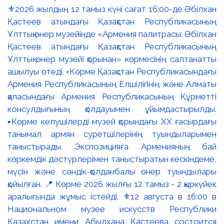
⚜️2026 жылдың 12 тамыз күні сағат 16:00-де Әбілхан
Қастеев атындағы Қазақстан Республикасының
Ұлттық өнер музейінде «Армения палитрасы: Әбілхан
Қастеев атындағы Қазақстан Республикасының
Ұлттық өнер музейі қорынан» көрмесінің салтанатты
ашылуы өтеді. ▫️Көрме Қазақстан Республикасындағы
Армения Республикасының Елшілігінің және Алматы
қаласындағы Армения Республикасының Құрметті
консулдығының қолдауымен ұйымдастырылды.
▪️Көрме келушілерді музей қорындағы ХХ ғасырдағы
танымал армян суретшілерінің туындыларымен
таныстырады. Экспозицияға Арменияның бай
көркемдік дәстүрлерімен таныстыратын кескіндеме,
мүсін және сәндік-қолданбалы өнер туындылары
қойылған. 📍 Көрме 2026 жылғы 12 тамыз - 2 қыркүйек
аралығында жұмыс істейді. ⚜️12 августа в 16:00 в
Национальном музее искусств Республики
Казахстан имени Абылхана Кастеева состоится