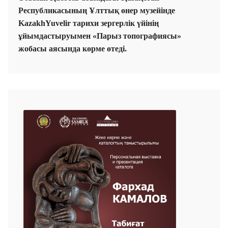
Республикасының Ұлттық өнер музейінде
KazakhYuvelir тарихи зергерлік үйі
нің
ұйымдастыруымен «
Парыз топографиясы»
жобасы аясында көрме өтеді.