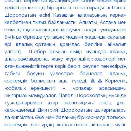
бастап, мерейтой қарсаңындағы соңғы еңбектеріне
дейінгі әр кезеңді бір арнаға тоғыстырады. 🔸Павел
Шороховтың есімі Қазақстан қалаларының көркем
келбетімен тығыз байланысты, Алматы, Астана мен
еліміздің қалаларындағы монументалды туындылары
бүгінде бірнеше ұрпақтың мәдени жадында сақталып
әрі қалалық ортаның құрамдас бөлігіне айналып
үлгерді. Шебер қолынан шыққан мүсіндер қаланың
алаң-саябақтарына, жаяу жүргіншілеркөшелері мен
қоғамдық кеңістіктерге көрік беріп, сәулет пен өмірдің
табиғи бояуын үйлестіре бейнелеп, қаланың
көркемдік болмысын аша түседі. 🔺🔺Көрменің
жобалық ерекшелігі – ұрпақтар арасындағы
шығармашылық диалог. Павел Шороховтың мүсіндік
туындыларымен қатар экспозицияға оның ұлы,
кескіндемеші Дмитрий Шороховтың шығармалары
да енгізілген. Әке мен баланың бір көрмеде тоғысуы
көркемдік дәстүрдің жалғастығын айшықтап, мүсін