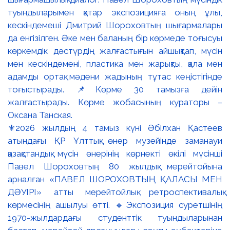
⚜️2026 жылдың 4 тамыз күні Әбілхан Қастеев
атындағы ҚР Ұлттық өнер музейінде заманауи
қазақстандық мүсін өнерінің көрнекті өкілі мүсінші
Павел Шороховтың 80 жылдық мерейтойына
арналған «ПАВЕЛ ШОРОХОВТЫҢ ҚАЛАСЫ МЕН
ДӘУІРІ» атты мерейтойлық ретроспективалық
көрмесінің ашылуы өтті. 🔹Экспозиция суретшінің
1970-жылдардағы студенттік туындыларынан