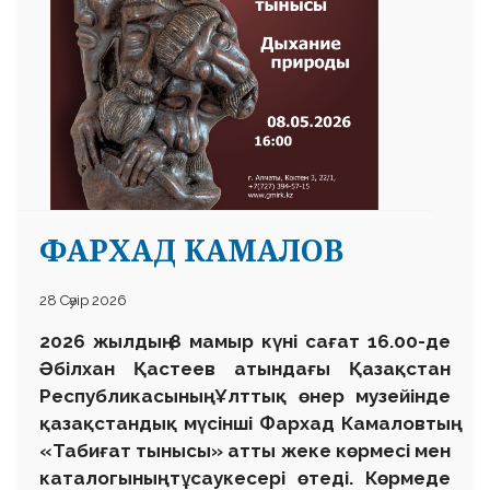
ФАРХАД КАМАЛОВ
28 Сәуір 2026
2026 жылдың 8 мамыр күні сағат 16.00-де
Әбілхан Қастеев атындағы Қазақстан
Республикасының Ұлттық өнер музейінде
қазақстандық мүсінші Фархад Камаловтың
«Табиғат тынысы» атты жеке көрмесі мен
каталогының тұсаукесері өтеді. Көрмеде