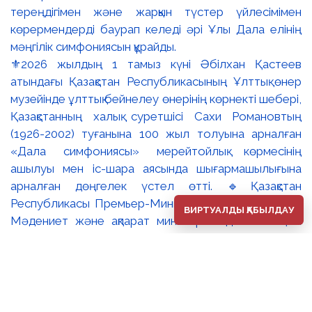
⚜️2026 жылдың 1 тамыз күні Әбілхан Қастеев
атындағы Қазақстан Республикасының Ұлттық өнер
музейінде ұлттық бейнелеу өнерінің көрнекті шебері,
Қазақстанның халық суретшісі Сахи Романовтың
(1926-2002) туғанына 100 жыл толуына арналған
«Дала симфониясы» мерейтойлық көрмесінің
ашылуы мен іс-шара аясында шығармашылығына
арналған дөңгелек үстел өтті. 🔹Қазақстан
Республикасы Премьер-Министрінің орынбасары –
ВИРТУАЛДЫ ҚАБЫЛДАУ
Мәдениет және ақпарат министрі Аида Ғалымқызы
Балаева Сахи Романовтың туғанына 100 жыл
толуына арналған «Дала симфониясы» мерейтойлық
көрмесінің ашылуына орай құттықтау хатын жолдады.
Құттықтау хатында Сахи Романовтың қазақ бейнелеу
өнерінде ұлттық кескіндеме мен графиканың