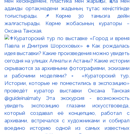
мен кескіндемені, пластика мен жарықты, қала мен
адамды ортақ мәдени жадының тұтас кеңістігінде
тоғыстырады. 📌Көрме 30 тамызға дейін
жалғастырады. Көрме жобасының кураторы –
Оксана Танская.