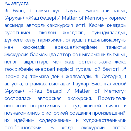
⚜️ Бүгін, 1 тамыз күні Гаухар Бисенғалиеваның
(Арухан) «Жад бедері / Matter of Memory» көрмесі
аясында авторлық экскурсия өтті. Көрме қонақтары
суретшімен тікелей жүздесіп, туындылардың
дүниеге келу тарихымен, олардың идеялық мазмұны
мен көркемдік ерекшеліктерімен танысты.
Экскурсия барысында автор өз шығармашылығының
негізгі тақырыптары мен жад, естелік және жеке
тәжірибенің өнердегі көрінісі туралы ой бөлісті. 📍
Көрме 24 тамызға дейін жалғасады. ⚜️ Сегодня, 1
августа, в рамках выставки Гаухар Бисенгалиевой
(Арухан) «Жад бедері / Matter of Memory»
состоялась авторская экскурсия. Посетители
выставки встретились с художницей лично и
познакомились с историей создания произведений,
их идейным содержанием и художественными
особенностями. В ходе экскурсии автор