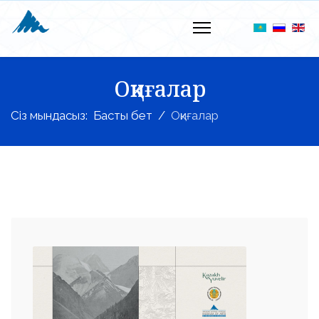
Оқиғалар
Сіз мындасыз:
Басты бет
Оқиғалар