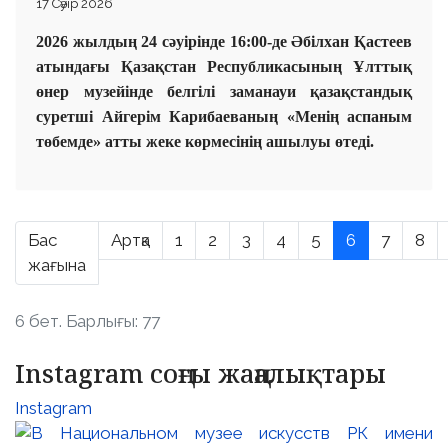
17 Сәуір 2026
2026 жылдың 24 сәуірінде 16:00-де Әбілхан Қастеев
атындағы Қазақстан Республикасының Ұлттық
өнер музейінде белгілі заманауи қазақстандық
суретші Айгерім Карибаеваның «Менің аспаным
төбемде» атты жеке көрмесінің ашылуы өтеді.
Бас
Артқа
1
2
3
4
5
6
7
8
жағына
6 бет. Барлығы: 77
Instagram соңғы жаңалықтары
Instagram