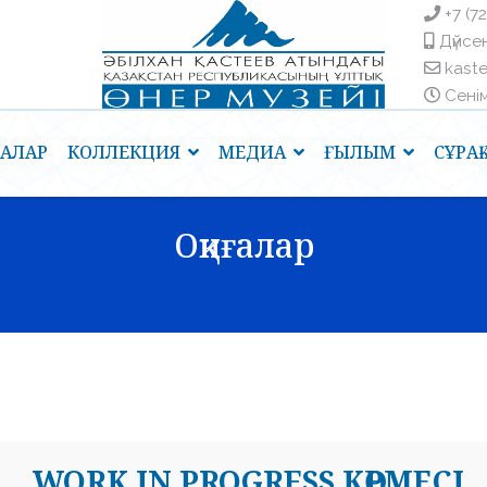
+7 (7
Дүйсен
kast
Сенім 
ҒАЛАР
КОЛЛЕКЦИЯ
МЕДИА
ҒЫЛЫМ
СҰРА
Оқиғалар
WORK IN PROGRESS КӨРМЕСІ