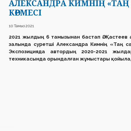
АЛЕКСАНДРА КИМНІҢ «ТАҢ 
КӨРМЕСІ
10 Тамыз 2021
2021 жылдың 6 тамызынан бастап Ә. Қастее
залында суретші Александра Кимнің «Таң с
Экспозицияда автордың 2020-2021 жылд
техникасында орындалған жұмыстары қойыла