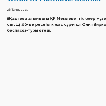
28 Тамыз 2021
Ә. Қастеев атындағы ҚР Мемлекеттік өнер муз
сағ. 14:00-де ресейлік жас суретші Юлия Вир
баспасөз-туры өтеді.