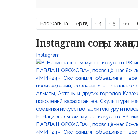
Бас жағына
Артқа
64
65
66
Instagram соңғы жаң
Instagram
В Национальном музее искусств РК и
ПАВЛА ШОРОХОВА», посвящённая 80-лети
«МИР24» Экспозиция объединяет все