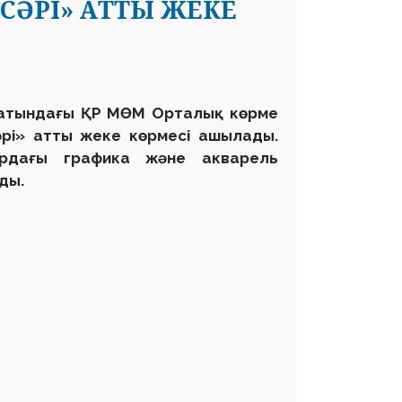
СӘРІ» АТТЫ ЖЕКЕ
в атындағы ҚР МӨМ Орталық көрме
әрі» атты жеке көрмесі ашылады.
ардағы графика және акварель
ды.