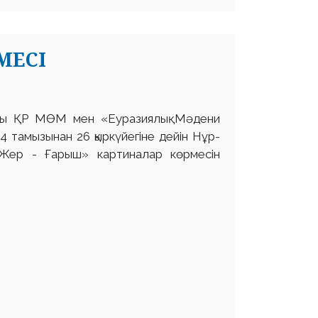
МЕСІ
ғы ҚР МӨМ мен «Еуразиялық Мәдени
 тамызынан 26 қыркүйегіне дейін Нұр-
Жер - Ғарыш» картиналар көрмесін