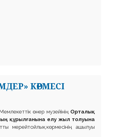
МДЕР» КӨРМЕСІ
Мемлекеттік өнер музейінің
Орталық
ың құрылғанына елу жыл толуына
тты мерейтойлық көрмесінің ашылуы