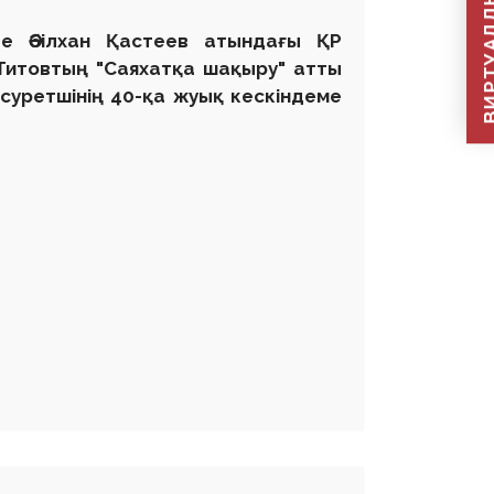
ВИРТУАЛДЫ Қ
е Әбілхан Қастеев атындағы ҚР
 Титовтың "Саяхатқа шақыру" атты
суретшінің 40-қа жуық кескіндеме