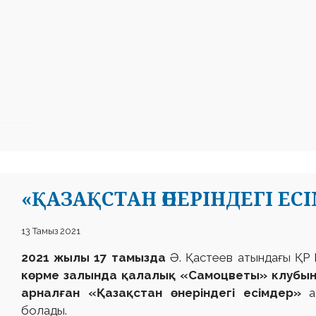
«ҚАЗАҚСТАН ӨНЕРІНДЕГІ ЕСІ
13 Тамыз 2021
2021 жылы 17 тамызда
Ә. Қастеев атындағы ҚР 
көрме залында қалалық «Самоцветы» клубын
арналған «Қазақстан өнеріндегі есімдер»
а
болады.