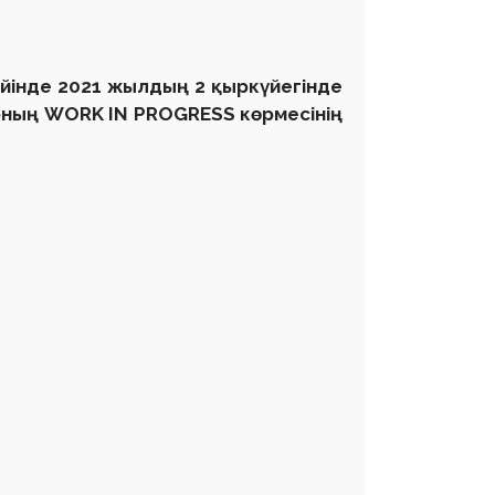
ейінде 2021 жылдың 2 қыркүйегінде
коның WORK IN PROGRESS көрмесінің