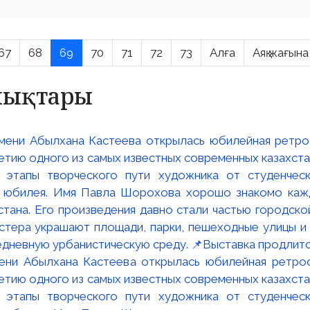
67
68
69
70
71
72
73
Алға
Аяқ жағына
алықтары
мени Абылхана Кастеева открылась юбилейная ретр
ю одного из самых известных современных казахста
 этапы творческого пути художника от студенческ