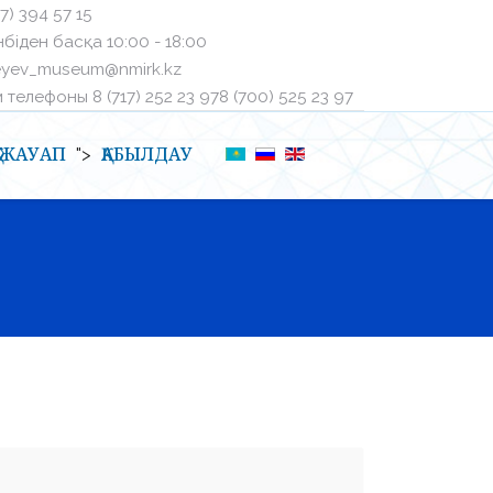
27) 394 57 15
біден басқа ㅤ10:00 - 18:00
eyev_museum@nmirk.kz
телефоныㅤ 8 (717) 252 23 97ㅤ8 (700) 525 23 97
Қ-ЖАУАП
ҚАБЫЛДАУ
">