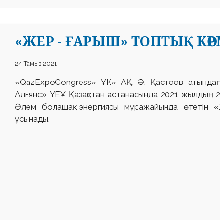
«ЖЕР - ҒАРЫШ» ТОПТЫҚ КӨР
24 Тамыз 2021
«QazExpoCongress» ҰК» АҚ, Ә. Қастеев атында
Альянс» ҮЕҰ Қазақстан астанасында 2021 жылдың 24
Әлем болашақ энергиясы мұражайында өтетін «
ұсынады.