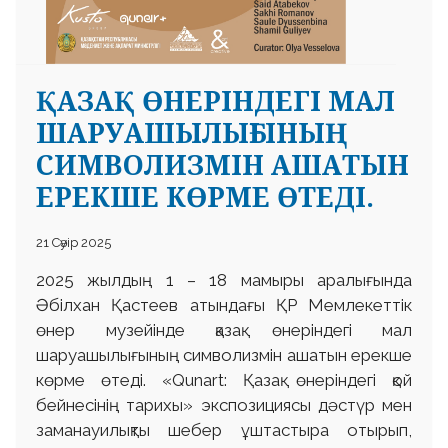
ҚАЗАҚ ӨНЕРІНДЕГІ МАЛ
ШАРУАШЫЛЫҒЫНЫҢ
СИМВОЛИЗМІН АШАТЫН
ЕРЕКШЕ КӨРМЕ ӨТЕДІ.
21 Сәуір 2025
2025 жылдың 1 – 18 мамыры аралығында
Әбілхан Қастеев атындағы ҚР Мемлекеттік
өнер музейінде қазақ өнеріндегі мал
шаруашылығының символизмін ашатын ерекше
көрме өтеді. «Qunart: Қазақ өнеріндегі қой
бейнесінің тарихы» экспозициясы дәстүр мен
заманауилықты шебер ұштастыра отырып,