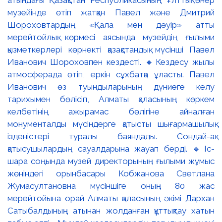
атындағы Қазақстан Республикасының Ұлттық өнер
музейінде өтіп жатқан Павел және Дмитрий
Шороховтардың «Қала мен дәуір» атты
мерейтойлық көрмесі аясында музейдің ғылыми
қызметкерлері көрнекті қазақстандық мүсінші Павел
Иванович Шороховпен кездесті. 🔸Кездесу жылы
атмосферада өтіп, еркін сұхбатқа ұласты. Павел
Иванович өз туындыларының дүниеге келу
тарихымен бөлісіп, Алматы қаласының көркем
келбетінің ажырамас бөлігіне айналған
монументалды мүсіндерге қатысты шығармашылық
ізденістері туралы баяндады. Сондай-ақ
қатысушылардың сауалдарына жауап берді. 🔹Іс-
шара соңында музей директорының ғылыми жұмыс
жөніндегі орынбасары Кобжанова Светлана
Жумасултановна мүсіншіге оның 80 жас
мерейтойына орай Алматы қаласының әкімі Дархан
Сатыбалдының атынан жолданған құттықтау хатын