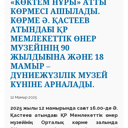
«КӨКТЕМ НҰРЫ» АТТЫ
КӨРМЕСІ АШЫЛАДЫ.
КӨРМЕ Ә. ҚАСТЕЕВ
АТЫНДАҒЫ ҚР
МЕМЛЕКЕТТІК ӨНЕР
МУЗЕЙІНІҢ 90
ЖЫЛДЫҒЫНА ЖӘНЕ 18
МАМЫР –
ДҮНИЕЖҮЗІЛІК МУЗЕЙ
КҮНІНЕ АРНАЛАДЫ.
12 Мамыр 2025
2025 жылы 12 мамырында сағат 16.00-де Ә.
Қастеев атындағы ҚР Мемлекеттік өнер
музейінің Орталық көрме залында