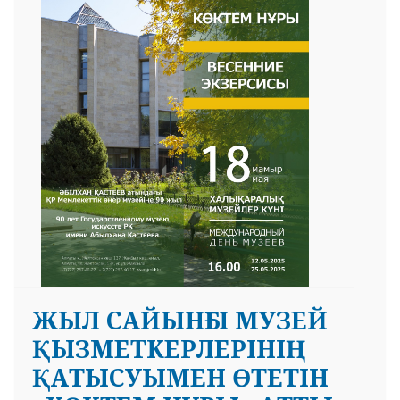
 23 97
ЖЫЛ САЙЫНҒЫ МУЗЕЙ
ҚЫЗМЕТКЕРЛЕРІНІҢ
ҚАТЫСУЫМЕН ӨТЕТІН