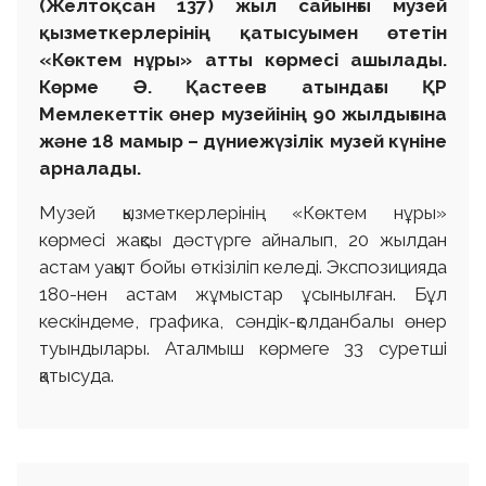
(Желтоқсан 137)
жыл сайынғы музей
қызметкерлерінің қатысуымен өтетін
«Көктем нұры» атты көрмесі ашылады.
Көрме
Ә. Қастеев атындағы
ҚР
Мемлекеттік өнер музейінің 90 жылдығына
және 18 мамыр – дүниежүзілік музей күніне
арналады.
Музей қызметкерлерінің «Көктем нұры»
көрмесі жақсы дәстүрге айналып, 20 жылдан
астам уақыт бойы өткізіліп келеді. Экспозицияда
180-нен астам жұмыстар ұсынылған. Бұл
кескіндеме, графика, сәндік-қолданбалы өнер
туындылары. Аталмыш көрмеге 33 суретші
қатысуда.