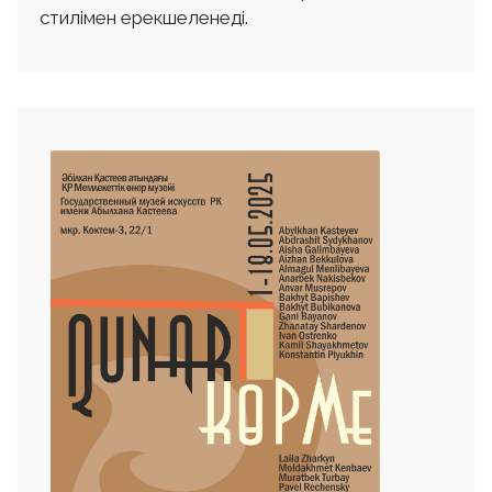
стилімен ерекшеленеді.