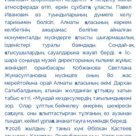
⚜️2026 жылдың 7 тамыз күні Әбілхан Қастеев