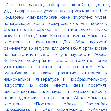
ойын балалардың ой-өрісін кеңейтіп, ұлттық
құндылықтарға деген құрметін арттыруға ықпал етті. 📌
Іс-шараны ұйымдастырған және жүргізген: Музей
педагогикасы және экскурсиялық қызмет көрсету
бөлімінің қызметкерлері ⚜️В Национальном музее
искусств Республики Казахстан имени Абылхана
Кастеева, в преддверии Дня Абая, который
отмечается 10 августа, для детей был организован
познавательный квест «Путь мудрости Абая».
🔹Целью мероприятия стало знакомство юных
участников с жизнью и творчеством Абая
Кунанбаева, а также развитие интереса к
национальной литературе и изобразительному
искусству. В ходе квеста дети посетили
экспозиционные залы музея и познакомились с
произведениями «Портрет юного Абая» Абылхана
Кастеева, «Портрет Абая» Сарсенбая
Бейсенбаева и «Абай. Мыслитель» Токболата