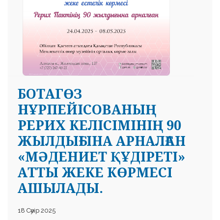
БОТАГӨЗ
НҰРПЕЙІСОВАНЫҢ
РЕРИХ КЕЛІСІМІНІҢ 90
ЖЫЛДЫҒЫНА АРНАЛҒАН
«МӘДЕНИЕТ ҚҰДІРЕТІ»
АТТЫ ЖЕКЕ КӨРМЕСІ
АШЫЛАДЫ.
18 Сәуір 2025