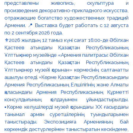
⚜️2026 жылдың 12 тамыз күні сағат 16:00-де Әбілхан
Қастеев атындағы Қазақстан Республикасының
Ұлттық өнер музейінде «Армения палитрасы: Әбілхан
Қастеев атындағы Қазақстан Республикасының
Ұлттық өнер музейі қорынан» көрмесінің салтанатты
ашылуы өтеді. ▫️Көрме Қазақстан Республикасындағы
Армения Республикасының Елшілігінің және Алматы
қаласындағы Армения Республикасының Құрметті
консулдығының қолдауымен ұйымдастырылды.
▪️Көрме келушілерді музей қорындағы ХХ ғасырдағы
танымал армян суретшілерінің туындыларымен
таныстырады. Экспозицияға Арменияның бай
көркемдік дәстүрлерімен таныстыратын кескіндеме,