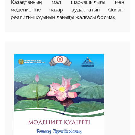
Қазақстанның мал шаруашылығы мен
мәдениетіне назар аудартатын Qunar+
реалити-шоуының лайықты жалғасы болмақ.