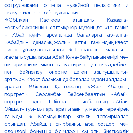
⚜️Әбілхан Қастеев атындағы Қазақстан
Республикасының Ұлттық өнер музейінде «10 тамыз
– Абай күні» қарсаңында балаларға арналған
«Абайдың даналық жолы» атты танымдық квест
ойыны ұйымдастырылды. 🔹Іс-шараның мақсаты –
жас қатысушыларды Абай Құнанбайұлының өмірі мен
шығармашылығымен таныстырып, ұлттық әдебиет
пен бейнелеу өнеріне деген қызығушылығын
арттыру. Квест барысында балалар музей залдарын
аралап, Әбілхан Қастеевтің «Жас Абайдың
портреті», Сәрсенбай Бейсенбаевтың «Абай»
портреті және Тоқболат Тоғысбаевтың «Абай.
Ойшыл» туындылары арқылы ақын тұлғасын тереңірек
таныды. 🔸Қатысушылар қызықты тапсырмалар
орындап, Абайдың өмірбаяны, қара сөздері мен
өлеңдері бойынша білімдерін сынады. Зияткерлік