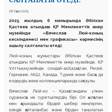
28 Сәуір 2025
2025 жылдың 6 мамырында Әбілхан
Қастеев атындағы ҚР Мемлекеттік өнер
музейінде «Вячеслав Люй-коның
кескіндемесі мен графикасы» көрмесінің
ашылу салтанаты өтеді.
Люй-коның жұмыстары Әбілхан Қастеев
атындағы ҚР Мемлекеттік өнер музейінде, ҚР
Ұлттық музейінде, сондай-ақ Қазақстан, Ресей,
Германия, АҚШ, Канада, Түркия және басқа да
елдердің жеке коллекцияларында сақтаулы.
Вячеслав Люй-ко – Қазақстандағы үлкен
сұранысқа ие суретшілердің бірі. Ол қылқалам
мен қарындашты бірдей шебер меңгерген,
өзіндік қайталанбас және бірден танылатын