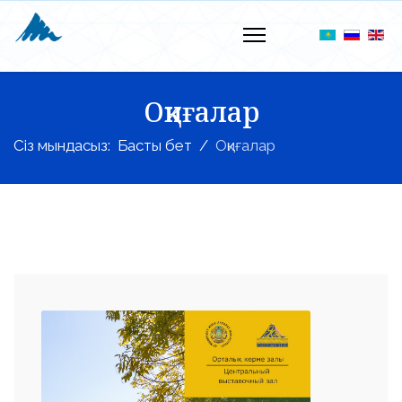
Оқиғалар
Сіз мындасыз:
Басты бет
Оқиғалар