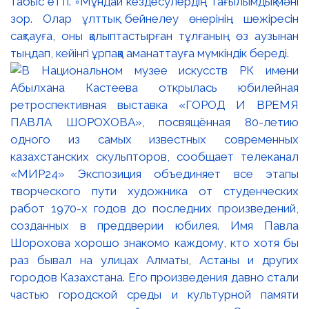
табыс етті. ▫️Мұндай кездесулердің тағылымдық мәні
зор. Олар ұлттық бейнелеу өнерінің шежіресін
сақтауға, оны қалыптастырған тұлғаның өз аузынан
тыңдап, кейінгі ұрпаққа аманаттауға мүмкіндік береді.