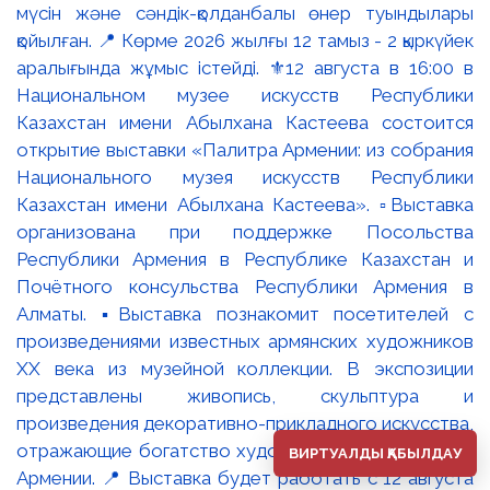
мүсін және сәндік-қолданбалы өнер туындылары
қойылған. 📍 Көрме 2026 жылғы 12 тамыз - 2 қыркүйек
аралығында жұмыс істейді. ⚜️12 августа в 16:00 в
Национальном музее искусств Республики
Казахстан имени Абылхана Кастеева состоится
открытие выставки «Палитра Армении: из собрания
Национального музея искусств Республики
Казахстан имени Абылхана Кастеева». ▫️Выставка
организована при поддержке Посольства
Республики Армения в Республике Казахстан и
Почётного консульства Республики Армения в
Алматы. ▪️Выставка познакомит посетителей с
произведениями известных армянских художников
XX века из музейной коллекции. В экспозиции
представлены живопись, скульптура и
произведения декоративно-прикладного искусства,
отражающие богатство художественных традиций
ВИРТУАЛДЫ ҚАБЫЛДАУ
Армении. 📍 Выставка будет работать с 12 августа