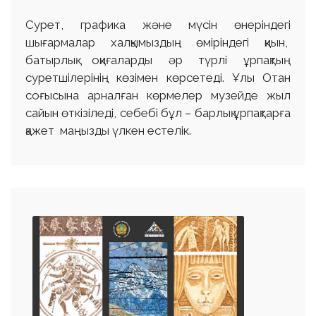
Сурет, графика және мүсін өнеріндегі
шығармалар халқымыздың өміріндегі қиын,
батырлық оқиғаларды әр түрлі ұрпақтың
суретшілерінің көзімен көрсетеді. Ұлы Отан
соғысына арналған көрмелер музейде жыл
сайын өткізіледі, себебі бұл – барлық ұрпақтарға
қажет маңызды үлкен естелік.