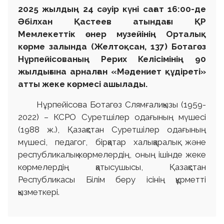
2025 жылдың 24 сәуір күні сағат 16:00-де
Әбілхан Қастеев атындағы ҚР
Мемлекеттік өнер музейінің Орталық
көрме залында (Желтоқсан, 137) Ботагөз
Нұрпейісованың Рерих Келісімінің 90
жылдығына арналған «Мәдениет құдіреті»
атты жеке көрмесі ашылады.
Нұрпейісова Ботагөз Слямғалиқызы (1959-
2022) – КСРО Суретшілер одағының мүшесі
(1988 ж.), Қазақстан Суретшілер одағының
мүшесі, педагог, бірқатар халықаралық және
республикалық көрмелердің, оның ішінде жеке
көрмелердің қатысушысы, Қазақстан
Республикасы Білім беру ісінің құрметті
қызметкері.