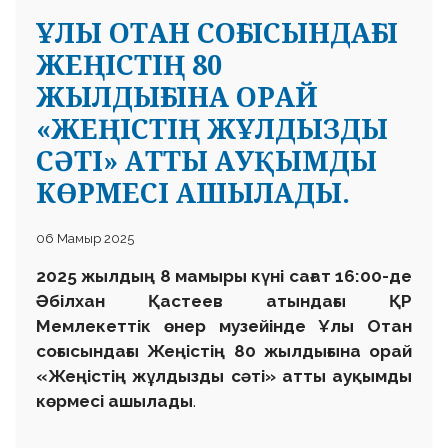
ҰЛЫ ОТАН СОҒЫСЫНДАҒЫ
ЖЕҢІСТІҢ 80
ЖЫЛДЫҒЫНА ОРАЙ
«ЖЕҢІСТІҢ ЖҰЛДЫЗДЫ
СӘТІ» АТТЫ АУҚЫМДЫ
КӨРМЕСІ АШЫЛАДЫ.
06 Мамыр 2025
2025 жылдың 8 мамыры күні сағат 16:00-де
Әбілхан Қастеев атындағы ҚР
Мемлекеттік өнер
музейінде Ұлы Отан
соғысындағы Жеңістің 80 жылдығына
орай
«Жеңістің жұлдызды сәті» атты ауқымды
көрмесі ашылады
.