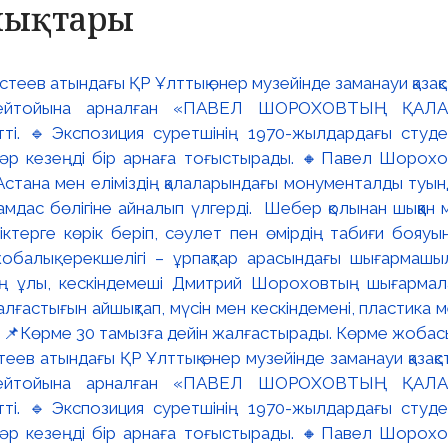
алықтары
ев атындағы ҚР Ұлттық өнер музейінде заманауи қазақстан
ейтойына арналған «ПАВЕЛ ШОРОХОВТЫҢ ҚАЛА
тті. 🔹Экспозиция суретшінің 1970-жылдардағы студ
і әр кезеңді бір арнаға тоғыстырады. 🔸Павел Шорохов