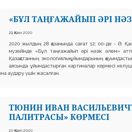
«БҰЛ ТАҢҒАЖАЙЫП ӘРІ НӘЗ
29 Қазан 2020
2020 жылдың 28 қазанында сағат 12: 00-де - Ә. Қ
музейінде «Бұл таңғажайып әрі нәзік әлем» атт
Қазақстанның экологиялық ұйымдарының қауымдас
аясында ұйымдастырған картиналар көрмесі келуші
на аудару үшін жасалған.
ТЮНИН ИВАН ВАСИЛЬЕВИЧТ
ПАЛИТРАСЫ» КӨРМЕСІ
20 Қазан 2020