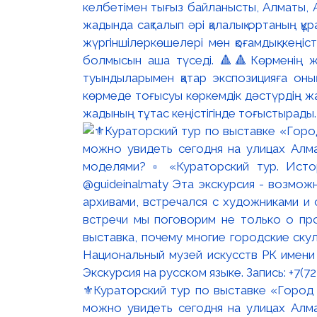
келбетімен тығыз байланысты, Алматы, 
жадында сақталып әрі қалалық ортаның құ
жүргіншілеркөшелері мен қоғамдық кеңіс
болмысын аша түседі. 🔺🔺Көрменің жо
туындыларымен қатар экспозицияға оны
көрмеде тоғысуы көркемдік дәстүрдің жал
жадының тұтас кеңістігінде тоғыстырады
⚜️Кураторский тур по выставке «Город
можно увидеть сегодня на улицах Алм