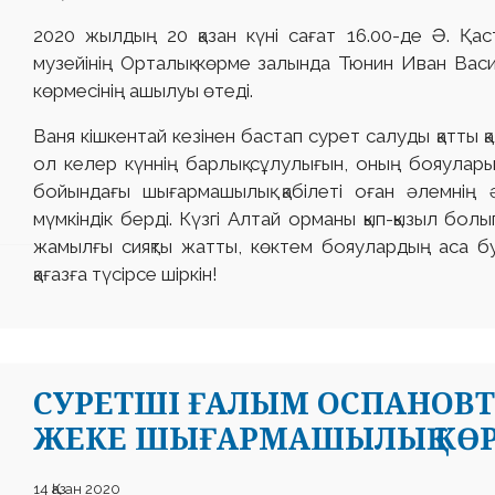
2020 жылдың 20 қазан күні сағат 16.00-де Ә. Қ
музейінің Орталық көрме залында Тюнин Иван Васи
көрмесінің ашылуы өтеді.
Ваня кішкентай кезінен бастап сурет салуды қатты 
ол келер күннің барлық сұлулығын, оның бояулар
бойындағы шығармашылық қабілеті оған әлемнің ә
мүмкіндік берді. Күзгі Алтай орманы қып-қызыл болы
жамылғы сияқты жатты, көктем бояулардың аса б
қағазға түсірсе шіркін!
CУРЕТШІ ҒАЛЫМ ОСПАНОВТ
ЖЕКЕ ШЫҒАРМАШЫЛЫҚ КӨР
14 Қазан 2020