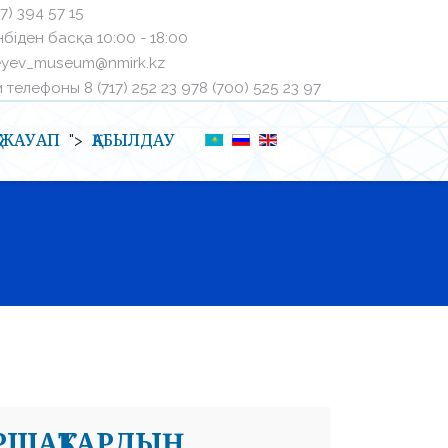
27) 394 57 15
біден басқа ㅤ10:00 - 18:00
eyev_museum@nmirk.kz
телефоныㅤ 8 (717) 252 23 97ㅤ8 (700) 525 23 97
Қ-ЖАУАП
ҚАБЫЛДАУ
">
ЫРШАҚТАРДЫҢ