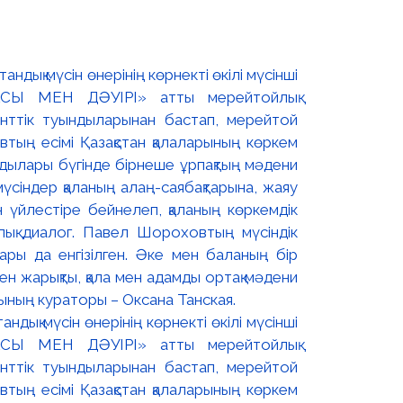
дық мүсін өнерінің көрнекті өкілі мүсінші
СЫ МЕН ДӘУІРІ» атты мерейтойлық
енттік туындыларынан бастап, мерейтой
тың есімі Қазақстан қалаларының көркем