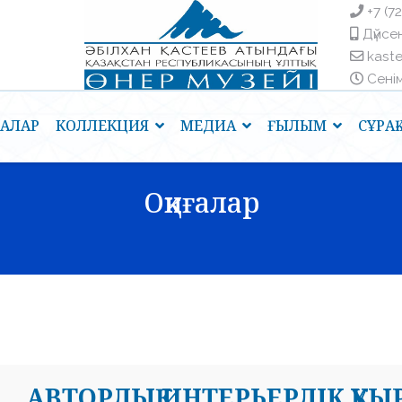
+7 (7
Дүйсен
kast
Сенім 
ҒАЛАР
КОЛЛЕКЦИЯ
МЕДИА
ҒЫЛЫМ
СҰРА
Оқиғалар
АВТОРЛЫҚ ИНТЕРЬЕРЛІК ҚУ