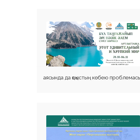
аясында да қоқыстың көбею проблемасы