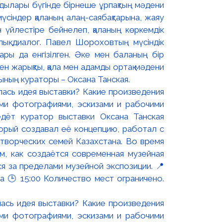
дылары бүгінде бірнеше ұрпақтың мәдени
мүсіндер қаланың алаң-саябақтарына, жаяу
н үйлестіре бейнелеп, қаланың көркемдік
лық диалог. Павел Шороховтың мүсіндік
ры да енгізілген. Әке мен баланың бір
ен жарықты, қала мен адамды ортақ мәдени
ының кураторы – Оксана Танская.
ась идея выставки? Какие произведения
ми фотографиями, эскизами и рабочими