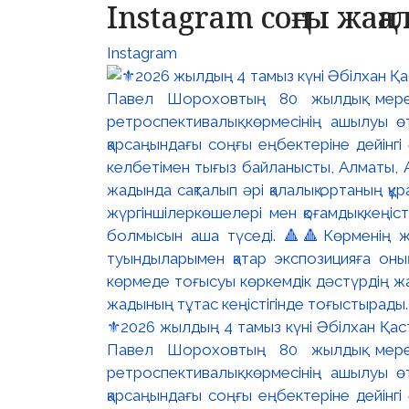
Instagram соңғы жаң
Instagram
⚜️2026 жылдың 4 тамыз күні Әбілхан Қасте
Павел Шороховтың 80 жылдық мер
ретроспективалық көрмесінің ашылуы ө
қарсаңындағы соңғы еңбектеріне дейінг