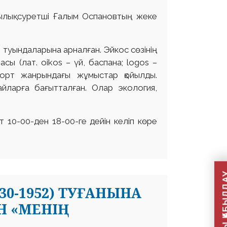
тылық суретші Ғалым Оспановтың жеке
 туындаларына арналған. Эйкос сөзінің
сы (лат. оіkos – үй, баспана; logos –
рморт жанрындағы жұмыстар қойылды.
айларға бағытталған. Олар экология,
т 10-00-ден 18-00-ге дейін келіп көре
30-1952) ТУҒАНЫНА
Н «МЕНІҢ