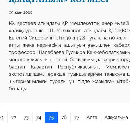
09 Қазан 2020
}Ә. Қастеев атындағы ҚР Мемлекеттік өнер музейі
халық суретшісі, Ш. Уәлиханов атындағы Қазақ 
Евгений Сидоркиннің (1930-1952) туғанына 90 жыл 
атты жеке көрмесінің ашылуын қуанышпен хабарл
профессор Шалабаева Гүлмира Кенжеболатқызыны
монографиясының екінші басылымы да жарық көрді.
бастап Қазақстан Республикасының Мемлекетт
экспозициядағы ерекше туындылармен танысуға шақ
шығармашылығы туралы үш тілде жазылған кітабы
болады.
71
72
73
74
75
76
77
Алға
Аяқ жағына