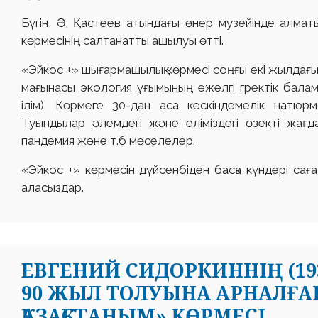
Бүгін, Ә. Қастеев атындағы өнер музейінде алма
көрмесінің салтанатты ашылуы өтті.
«Эйкос +» шығармашылық көрмесі соңғы екі жылдағы
мағынасы экология ұғымының ежелгі гректік балама
ілім). Көрмеге 30-дан аса кескіндемелік натю
Туындылар әлемдегі және еліміздегі өзекті жағд
пандемия және т.б мәселелер.
«Эйкос +» көрмесін дүйсенбіден басқа күндері саға
аласыздар.
ЕВГЕНИЙ СИДОРКИННІҢ (19
90 ЖЫЛ ТОЛУЫНА АРНАЛҒА
ҚАЗАҚСТАНЫМ» КӨРМЕСІ