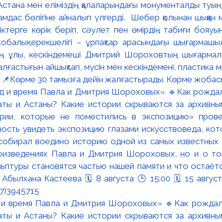
Астана мен еліміздің қалаларындағы монументалды туын
рамдас бөлігіне айналып үлгерді. Шебер қолынан шыққан 
тіктерге көрік беріп, сәулет пен өмірдің табиғи бояуы
балық ерекшелігі – ұрпақтар арасындағы шығармашы
ң ұлы, кескіндемеші Дмитрий Шороховтың шығармала
ғастығын айшықтап, мүсін мен кескіндемені, пластика м
. 📌Көрме 30 тамызға дейін жалғастырады. Көрме жобас
 и время Павла и Дмитрия Шороховых» 🔹Как рождал
аты и Астаны? Какие истории скрываются за архивны