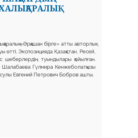
 ХАЛЫҚАРАЛЫҚ
ықаралық «Әрқашан бірге» атты авторлық
ы өтті. Экспозицияда Қазақстан, Ресей,
с шеберлердің туындылары қойылған.
ры Шалабаева Гүлмира Кенжеболатқызы
нсулы Евгений Петрович Бобров ашты.