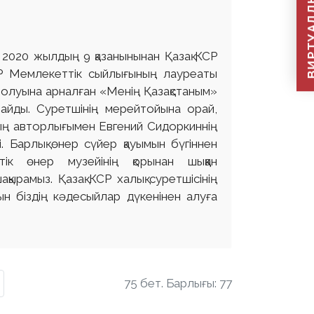
ВИРТУАЛДЫ Қ
 2020 жылдың 9 қазанынынан Қазақ КСР
КСР Мемлекеттік сыйлығының лауреаты
толуына арналған «Менің Қазақстаным»
айды. Суретшінің мерейтойына орай,
ң авторлығымен Евгений Сидоркиннің
 Барлық өнер сүйер қауымын бүгіннен
ік өнер музейінің қорынан шыққан
ырамыз. Қазақ КСР халық суретшісінің
н біздің кәдесыйлар дүкенінен алуға
75 бет. Барлығы: 77