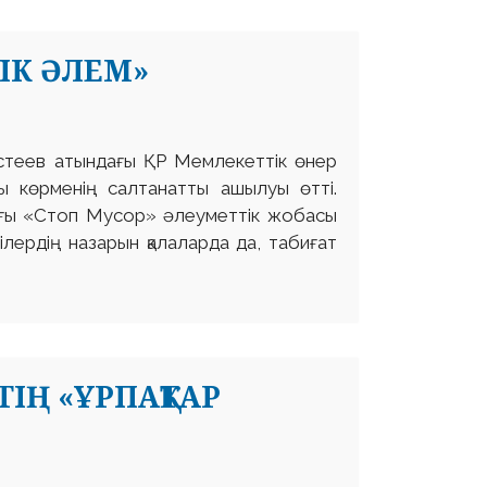
ІК ӘЛЕМ»
астеев атындағы ҚР Мемлекеттік өнер
ы көрменің салтанатты ашылуы өтті.
тығы «Стоп Мусор» әлеуметтік жобасы
лердің назарын қалаларда да, табиғат
ІҢ «ҰРПАҚТАР