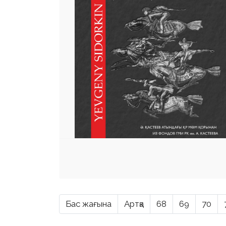
Бас жағына
Артқа
68
69
70