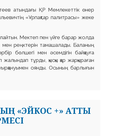
астеев атындағы ҚР Мемлекеттік өнер
льевичтің «Ұрпақтар палитрасы» жеке
қалайтын. Мектеп пен үйге барар жолда
ы мен реңктерін тамашалады. Баланың
рбір бөлшегі мен әсемдігін байқауға
п жалындап тұрды, қысқы қар жарқыраған
уырқануымен оянды. Осының барлығын
ЫҢ «ЭЙКОС +» АТТЫ
МЕСІ