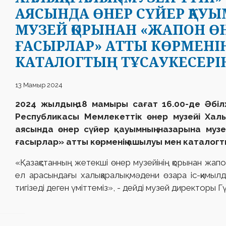
АЯСЫНДА ӨНЕР СҮЙЕР ҚАУ
МУЗЕЙ ҚОРЫНАН «ЖАПОН ӨНЕ
ҒАСЫРЛАР» АТТЫ КӨРМЕН
КАТАЛОГТЫҢ ТҰСАУКЕСЕРІ
13 Мамыр 2024
2024 жылдың 18 мамыры сағат 16.00-де Әбі
Республикасы Мемлекеттік өнер музейі Хал
аясында өнер сүйер қауымның назарына музе
ғасырлар» атты көрменің ашылуы мен каталогты
«Қазақстанның жетекші өнер музейінің қорынан жапо
ел арасындағы халықаралық мәдени өзара іс-қимыл
тигізеді деген үміттеміз», - дейді музей директоры