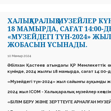
ХАЛЫҚАРАЛЫҚ МУЗЕЙЛЕР КҮ
18 МАМЫРДА, САҒАТ 14:00-ДЕ
«МУЗЕЙДЕГІ ТҮН-2024» Ж
ЖОБАСЫН ҰСЫНАДЫ.
10 Мамыр 2024
Әбілхан Қастеев атындағы ҚР Мемлекеттік ө
күнінде
,
2024 жылғы 18 мамырда
,
сағат 14
:
00-д
«
Музейдегі түн-2024
»
жыл сайынғы ауқымды ж
2024
жыл
ICOM
-
Халықаралық м
узейле
р кеңесі
«БІЛІМ БЕРУ ЖӘНЕ ЗЕРТТЕУГЕ АРНАЛҒАН МУЗЕ