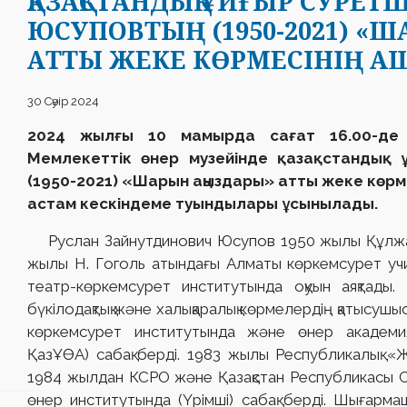
ҚАЗАҚСТАНДЫҚ ҰЙҒЫР СУРЕТ
ЮСУПОВТЫҢ (1950-2021) «
АТТЫ ЖЕКЕ КӨРМЕСІНІҢ А
30 Сәуір 2024
2024 жылғы 10 мамырда сағат 16.00-де
Мемлекеттік өнер музейінде қазақстандық ұ
(1950-2021) «Шарын аңыздары» атты жеке көрме
астам кескіндеме туындылары ұсынылады.
Руслан Зайнутдинович Юсупов 1950 жылы Құлжа 
жылы Н. Гоголь атындағы Алматы көркемсурет учи
театр-көркемсурет институтында оқуын аяқтады.
бүкілодақтық және халықаралық көрмелердің қатысуш
көркемсурет институтында және өнер академияс
ҚазҰӨА) сабақ берді. 1983 жылы Республикалық «Ж
1984 жылдан КСРО және Қазақстан Республикасы 
өнер институтында (Үрімші) сабақ берді. Шығар