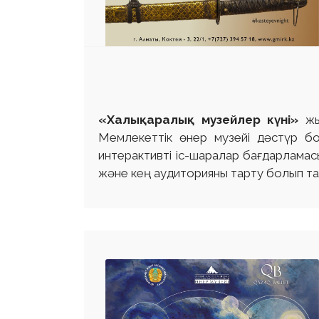
«Халықаралық музейлер күні»
жыл
Мемлекеттік өнер музейі дәстүр бо
интерактивті іс-шаралар бағдарламас
және кең аудиторияны тарту болып т