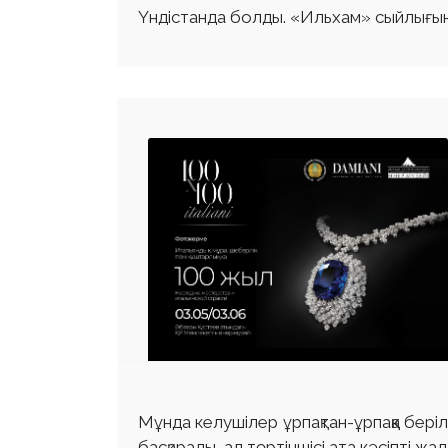
Үндістанда болды. «Ильхам» сыйлығыны
Мұнда келушілер ұрпақтан-ұрпаққа берілг
басқарады, ал төртіншісі ата кәсіпті ж