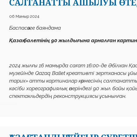
САЛТАНАТТЫ АШЫЛУЫ ӨТЕД
06 Мамыр 2024
Баспасөзге баяндама
Қазақ балетінің 90 жылдығына арналған картин
2024 жылғы 16 мамырда сағат 16:00-де Әбілхан Қ
музейінде Qazaq Ballet креативті зертханасы ұй
тарих» атты картиналар көрмесінің салтанатты 
кәсіби хореографиялық өнеріндегі 90 жыл бойы қ
спектакльдердің реконструкциясы ұсынылған.