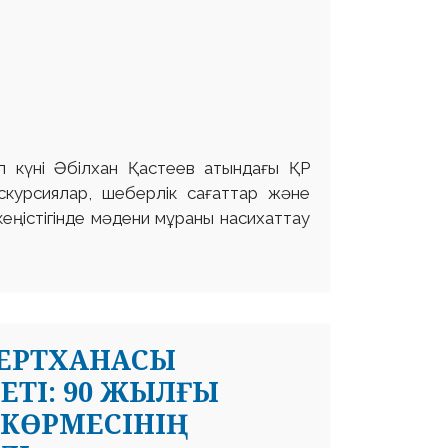
л күні Әбілхан Қастеев атындағы ҚР
скурсиялар, шеберлік сағаттар және
еңістігінде мәдени мұраны насихаттау
ЗЕРТХАНАСЫ
ЕТІ: 90 ЖЫЛҒЫ
 КӨРМЕСІНІҢ