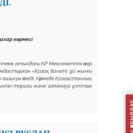
І.
алар көрмесі
астеев атындағы ҚР Мемлекеттік өнер
ымдастырған «Қазақ балеті: 90 жылғы
ашылуы өтеді. Көрмеде Қазақстанның
ойылған тарихи және заманауи ұлттық