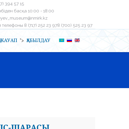
27) 394 57 15
біден басқа ㅤ10:00 - 18:00
eyev_museum@nmirk.kz
телефоныㅤ 8 (717) 252 23 97ㅤ8 (700) 525 23 97
Қ-ЖАУАП
ҚАБЫЛДАУ
">
 ІС-ШАРАСЫ