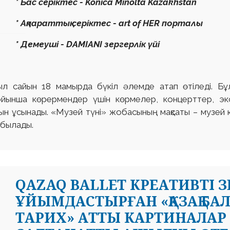
* Бас серіктес - Konica Minolta Kazakhstan
* Ақпараттық серіктес - art of HER порталы
* Демеуші - DAMIANI зергерлік үйі
 сайын 18 мамырда бүкіл әлемде атап өтіледі. Бұ
йынша көрермендер үшін көрмелер, концерттер, эк
ын ұсынады. «Музей түні» жобасының мақсаты – музей к
абылады.
QAZAQ BALLET КРЕАТИВТІ 
ҰЙЫМДАСТЫРҒАН «ҚАЗАҚ БАЛ
ТАРИХ» АТТЫ КАРТИНАЛАР