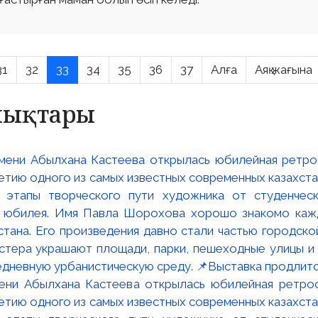
31
32
33
34
35
36
37
Алға
Аяқ жағына
алықтары
мени Абылхана Кастеева открылась юбилейная ретр
ю одного из самых известных современных казахста