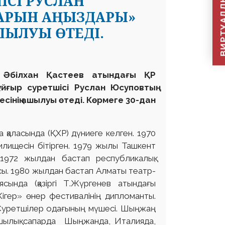
ВИРТУАЛДЫ Қ
ШІСІ РУСЛАН
ШАРЫН АҢЫЗДАРЫ»
ШЫЛУЫ ӨТЕДІ.
 Әбілхан Қастеев атындағы ҚР
йғыр суретшісі Руслан Юсуповтың
сінің ашылуы өтеді. Көрмеге 30-дан
қаласында (ҚХР) дүниеге келген. 1970
лищесін бітірген. 1979 жылы Ташкент
 1972 жылдан бастап республикалық,
ысы. 1980 жылдан бастап Алматы театр-
ында (қазіргі Т.Жүргенев атындағы
ігер» өнер фестивалінің дипломанты.
Суретшілер одағының мүшесі. Шыңжаң
машылық сапарда Шыңжанда, Италияда,