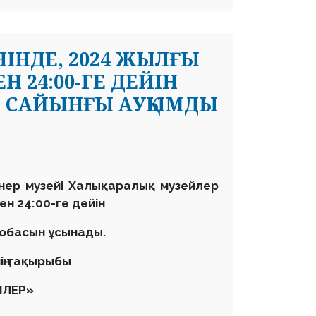
НІНДЕ, 2024 ЖЫЛҒЫ
Н 24:00-ГЕ ДЕЙІН
ЫЛ САЙЫНҒЫ АУҚЫМДЫ
нер м
узейі
Халықаралық музейлер
ен 24
:
00-ге дейін
обасын ұсынады.
нің тақырыбы
ЙЛЕР»