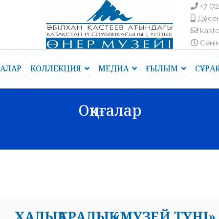
+7 (7
Дүйсен
kast
Сенім 
ҒАЛАР
КОЛЛЕКЦИЯ
МЕДИА
ҒЫЛЫМ
СҰРА
Оқиғалар
ХАЛЫҚАРАЛЫҚ «МУЗЕЙ ТҮНІ»