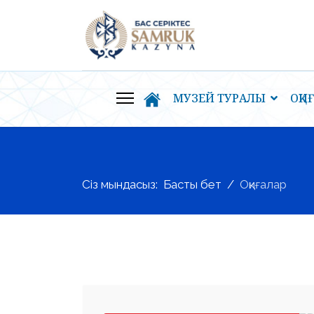
МУЗЕЙ ТУРАЛЫ
ОҚИ
Сіз мындасыз:
Басты бет
Оқиғалар