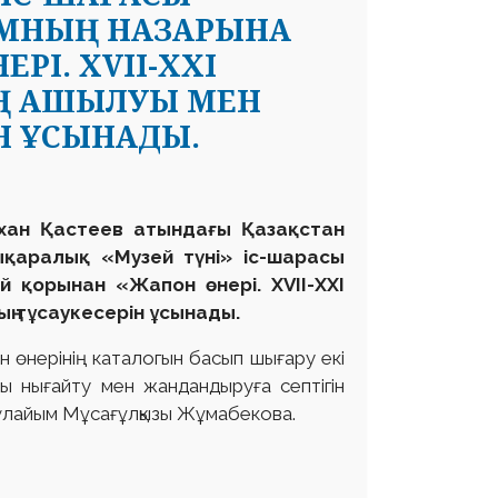
ЫМНЫҢ НАЗАРЫНА
РІ. XVII-XXI
ІҢ АШЫЛУЫ МЕН
Н ҰСЫНАДЫ.
лхан Қастеев атындағы Қазақстан
ықаралық «Музей түні» іс-шарасы
й қорынан «Жапон өнері. XVII-XXI
ң тұсаукесерін ұсынады.
н өнерінің каталогын басып шығару екі
ды нығайту мен жандандыруға септігін
 Гүлайым Мұсағұлқызы Жұмабекова.