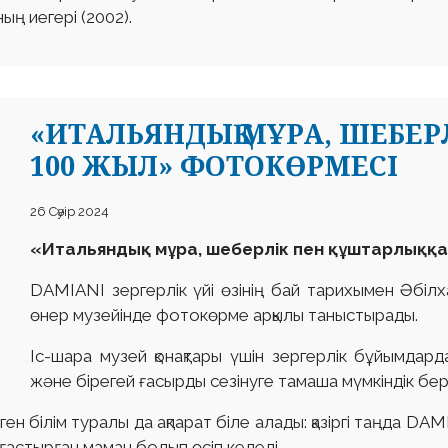
ң иегері (2002).
«ИТАЛЬЯНДЫҚ МҰРА, ШЕБЕРЛ
100 ЖЫЛ» ФОТОКӨРМЕСІ
26 Сәуір 2024
«Итальяндық мұра, шеберлік пен құштарлыққа
DAMIANI зергерлік үйі өзінің бай тарихымен Әбіл
өнер музейінде фотокөрме арқылы таныстырады.
Іс-шара музей қонақтары үшін зергерлік бұйымдар
және бірегей ғасырды сезінуге тамаша мүмкіндік бер
ен білім туралы да ақпарат біле алады: қазіргі таңда DAMI
алғастырған маман болып өсіп келеді.