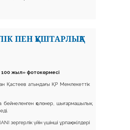
ІК ПЕН ҚҰШТАРЛЫҚҚА
 100 жыл» фотокөрмесі
хан Қастеев атындағы ҚР Мемлекеттік
да бейнеленген қолөнер, шығармашылық
еді.
ANI зергерлік үйін үшінші ұрпақ өкілдері