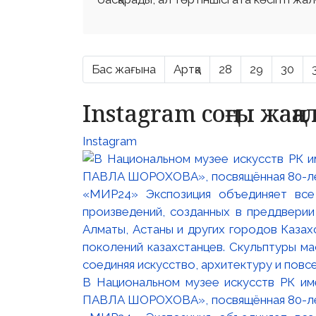
Бас жағына
Артқа
28
29
30
Instagram соңғы жаң
Instagram
В Национальном музее искусств РК и
ПАВЛА ШОРОХОВА», посвящённая 80-лети