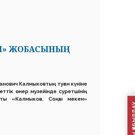
ЕН» ЖОБАСЫНЫҢ
Иванович Калмыковтың туған күніне
ттік өнер музейінде суретшінің
сты «Калмыков. Соңғы мекен»