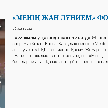
«МЕНІҢ ЖАН ДҮНИЕМ» Ф
06 Қазан 2022
2022 жылғы 7 қазанда сағат 12.00-де
Әбілхан
өнер музейінде Елена Каскулакованың «Менің
ашылуы өтеді. ҚР Президенті Қасым-Жомарт То
«Балалар жылы» деп жариялады. «Менің ж
балаларымызға - Қазақстанның болашағына арнал