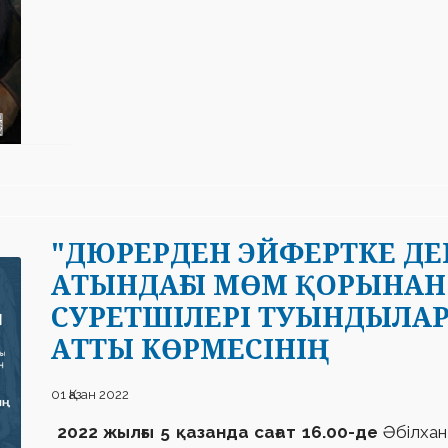
"ДЮРЕРДЕН ЭЙФЕРТКЕ ДЕЙ
АТЫНДАҒЫ МӨМ ҚОРЫНАН 
СУРЕТШІЛЕРІ ТУЫНДЫЛА
АТТЫ КӨРМЕСІНІҢ
01 Қазан 2022
2022 жылғы 5 қазанда сағат 16.00-де
Әбілхан