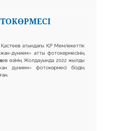
ОТОКӨРМЕСІ
 Қастеев атындағы ҚР Мемлекеттік
 жан-дүнием» атты фотокөрмесінің
қаев өзінің Жолдауында 2022 жылды
ан дүнием» фотокөрмесі біздің
ған.