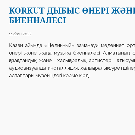
KORKUT ДЫБЫС ӨНЕРІ ЖƏН
БИЕННАЛЕСІ
11 Қазан 2022
Қазан айында «Целинный» заманауи мəдениет ор
өнері жəне жаңа музыка биенналесі Алматының ə
қазақстандық жəне халықаралық артистер қатысу
аудиовизуалды инсталляция, халықаралық суретшіле
аспаптары музейіндегі көрме кірді.