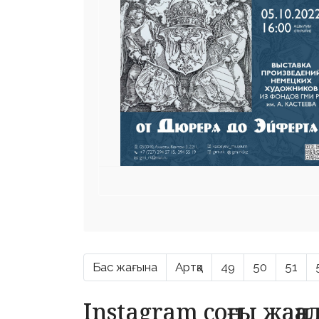
Бас жағына
Артқа
49
50
51
Instagram соңғы жаң