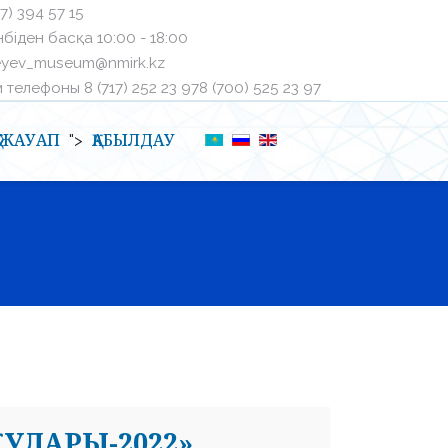
27) 394 57 15
біден басқа ㅤ10:00 - 18:00
eyev_museum@nmirk.kz
телефоныㅤ 8 (717) 252 23 97ㅤ8 (700) 525 23 97
Қ-ЖАУАП
ҚАБЫЛДАУ
">
УЛАРЫ-2022»