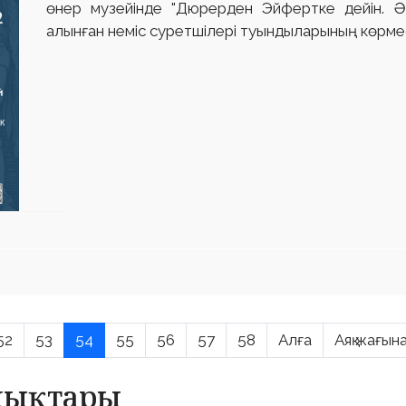
өнер музейінде "Дюрерден Эйфертке дейін. 
алынған неміс суретшілері туындыларының көрмесі
52
53
54
55
56
57
58
Алға
Аяқ жағын
алықтары