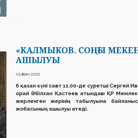
«КАЛМЫКОВ. СОҢҒЫ МЕК
АШЫЛУЫ
05 Қазан 2022
6 қазан күні сағат 11.00-де суретші Сергей 
орай Әбілхан Қастеев атындағы ҚР Мемлеке
жерленген жерінің табылуына байланы
жобасының ашылуы өтеді.