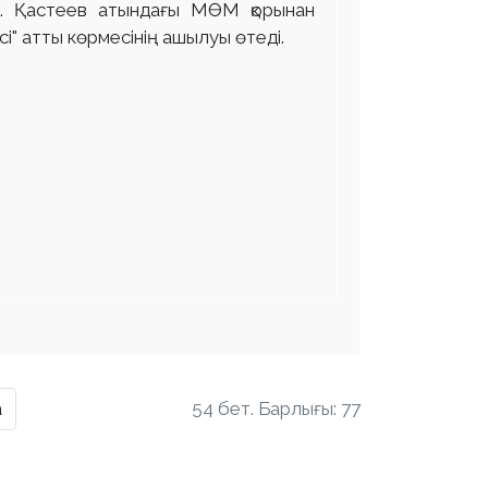
Ә. Қастеев атындағы МӨМ қорынан
" атты көрмесінің ашылуы өтеді.
а
54 бет. Барлығы: 77