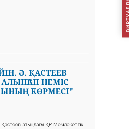
ВИРТУАЛДЫ Қ
ІН. Ә. ҚАСТЕЕВ
АЛЫНҒАН НЕМІС
РЫНЫҢ КӨРМЕСІ"
 Қастеев атындағы ҚР Мемлекеттік