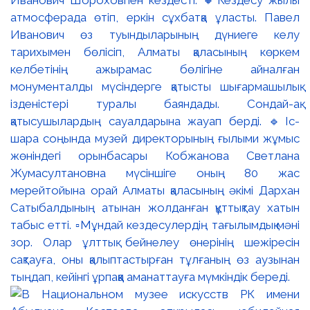
Иванович Шороховпен кездесті. 🔸Кездесу жылы
атмосферада өтіп, еркін сұхбатқа ұласты. Павел
Иванович өз туындыларының дүниеге келу
тарихымен бөлісіп, Алматы қаласының көркем
келбетінің ажырамас бөлігіне айналған
монументалды мүсіндерге қатысты шығармашылық
ізденістері туралы баяндады. Сондай-ақ
қатысушылардың сауалдарына жауап берді. 🔹Іс-
шара соңында музей директорының ғылыми жұмыс
жөніндегі орынбасары Кобжанова Светлана
Жумасултановна мүсіншіге оның 80 жас
мерейтойына орай Алматы қаласының әкімі Дархан
Сатыбалдының атынан жолданған құттықтау хатын
табыс етті. ▫️Мұндай кездесулердің тағылымдық мәні
зор. Олар ұлттық бейнелеу өнерінің шежіресін
сақтауға, оны қалыптастырған тұлғаның өз аузынан
тыңдап, кейінгі ұрпаққа аманаттауға мүмкіндік береді.