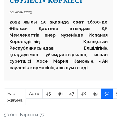
СӘУЛЕСІ» КӨРМЕСІ
06 Ақпан 2023
2023 жылы 15 ақпанда сағат 16:00-де
Әбілхан Қастеев атындағы ҚР
Мемлекеттік өнер музейінде Испания
Корольдігінің Қазақстан
Республикасындағы Елшілігінің
қолдауымен ұйымдастырылған, испан
суретшісі Хосе Мария Каноның «Ай
сәулесі» көрмесінің ашылуы өтеді.
Бас
Артқа
45
46
47
48
49
50
жағына
50 бет. Барлығы: 77