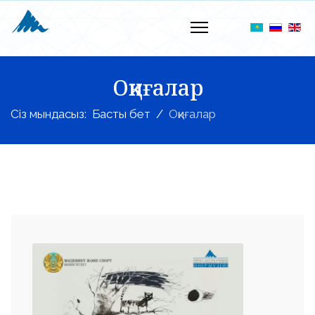
Оқиғалар
Сіз мындасыз:
Басты бет
Оқиғалар