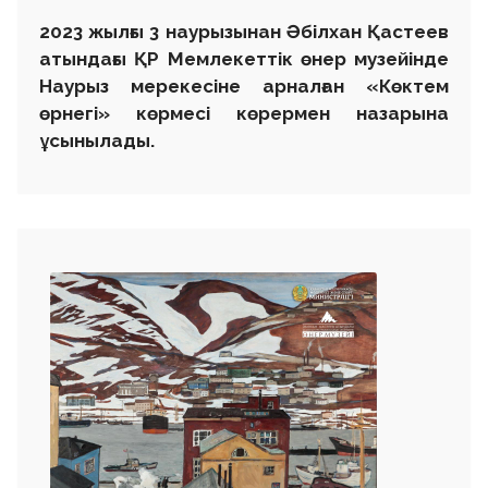
2023 жылғы 3 наурызынан Әбілхан Қастеев
атындағы ҚР Мемлекеттік өнер музейінде
Наурыз мерекесіне арналған «Көктем
өрнегі» көрмесі көрермен назарына
ұсынылады.