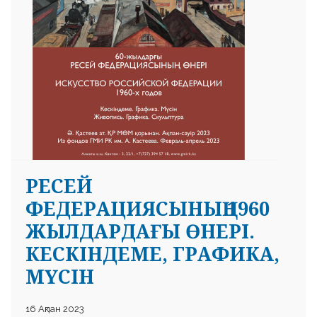
РЕСЕЙ
ФЕДЕРАЦИЯСЫНЫҢ 1960
ЖЫЛДАРДАҒЫ ӨНЕРІ.
КЕСКІНДЕМЕ, ГРАФИКА,
МҮСІН
16 Ақпан 2023