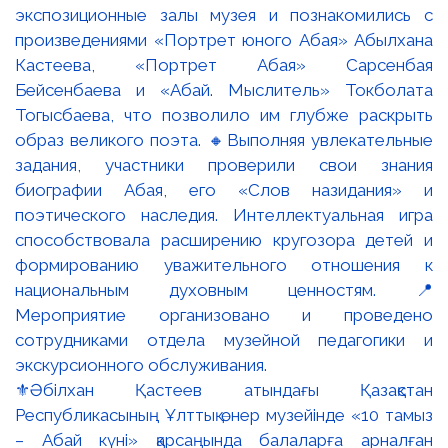
⚜️Әбілхан Қастеев атындағы Қазақстан
Республикасының Ұлттық өнер музейінде «10 тамыз
– Абай күні» қарсаңында балаларға арналған