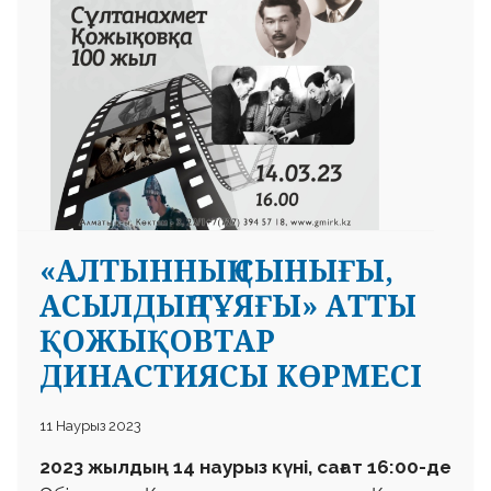
«АЛТЫННЫҢ СЫНЫҒЫ,
АСЫЛДЫҢ ТҰЯҒЫ» АТТЫ
ҚОЖЫҚОВТАР
ДИНАСТИЯСЫ КӨРМЕСІ
11 Наурыз 2023
2023 жылдың 14 наурыз күні, сағат 16:00-де