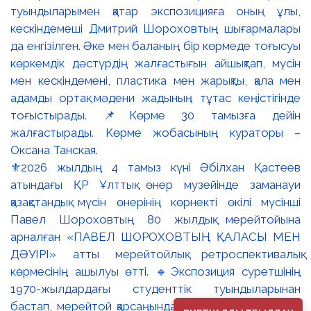
⚜️2026 жылдың 4 тамыз күні Әбілхан Қастеев
атындағы ҚР Ұлттық өнер музейінде заманауи
қазақстандық мүсін өнерінің көрнекті өкілі мүсінші
Павел Шороховтың 80 жылдық мерейтойына
арналған «ПАВЕЛ ШОРОХОВТЫҢ ҚАЛАСЫ МЕН
ДӘУІРІ» атты мерейтойлық ретроспективалық
көрмесінің ашылуы өтті. 🔹Экспозиция суретшінің
1970-жылдардағы студенттік туындыларынан
бастап, мерейтой қарсаңындағы соңғы еңбектеріне