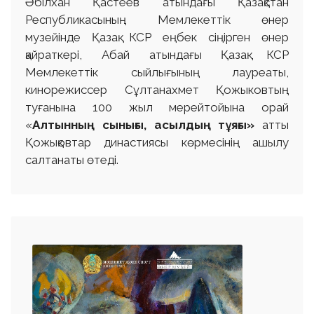
Әбілхан Қастеев атындағы Қазақстан
Республикасының Мемлекеттік өнер
музейінде Қазақ КСР еңбек сіңірген өнер
қайраткері, Абай атындағы Қазақ КСР
Мемлекеттік сыйлығының лауреаты,
кинорежиссер Сұлтанахмет Қожыковтың
туғанына 100 жыл мерейтойына орай
«
Алтынның сынығы, асылдың тұяғы»
атты
Қожықовтар династиясы көрмесінің ашылу
салтанаты өтеді.