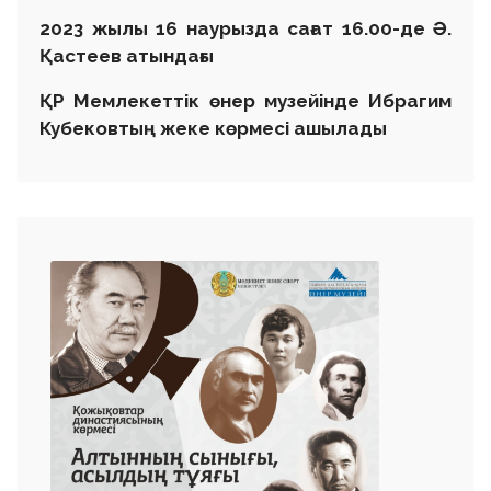
2023 жылы 16 наурызда сағат 16.00-де Ә.
Қастеев атындағы
ҚР Мемлекеттік өнер музейінде Ибрагим
Кубековтың жеке көрмесі ашылады