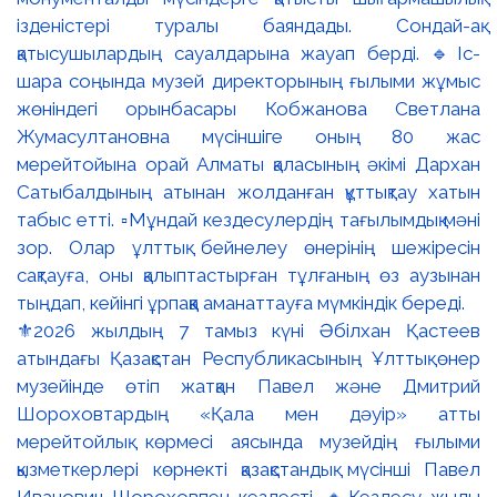
⚜️2026 жылдың 7 тамыз күні Әбілхан Қастеев
атындағы Қазақстан Республикасының Ұлттық өнер
музейінде өтіп жатқан Павел және Дмитрий
Шороховтардың «Қала мен дәуір» атты
мерейтойлық көрмесі аясында музейдің ғылыми
қызметкерлері көрнекті қазақстандық мүсінші Павел