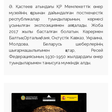
Ә. Қастеев атындағы ҚР Мемлекеттік өнер
музейінің қорынан дайындалған посткеңестік
республикалар туындыларының көрмесі
ұсынылған экспозициямен аяқталады. Жоба
2017 жылы басталған болатын. Көрермен
Балтық, Орталық Азия, Оңтүстік Кавказ, Украина,
Молдова, Беларусь шеберлерінің
шығармашылығымен қатар, Ресей
Федерациясының 1930-1950 жылдардағы өнер
туындыларымен танысуға мүмкіндік алды.