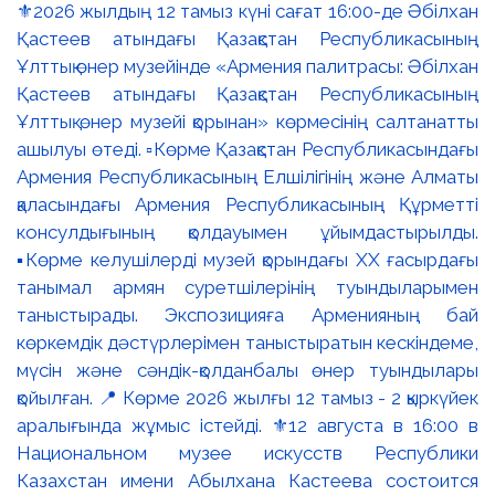
⚜️2026 жылдың 12 тамыз күні сағат 16:00-де Әбілхан
Қастеев атындағы Қазақстан Республикасының
Ұлттық өнер музейінде «Армения палитрасы: Әбілхан
Қастеев атындағы Қазақстан Республикасының
Ұлттық өнер музейі қорынан» көрмесінің салтанатты
ашылуы өтеді. ▫️Көрме Қазақстан Республикасындағы
Армения Республикасының Елшілігінің және Алматы
қаласындағы Армения Республикасының Құрметті
консулдығының қолдауымен ұйымдастырылды.
▪️Көрме келушілерді музей қорындағы ХХ ғасырдағы
танымал армян суретшілерінің туындыларымен
таныстырады. Экспозицияға Арменияның бай
көркемдік дәстүрлерімен таныстыратын кескіндеме,
мүсін және сәндік-қолданбалы өнер туындылары
қойылған. 📍 Көрме 2026 жылғы 12 тамыз - 2 қыркүйек
аралығында жұмыс істейді. ⚜️12 августа в 16:00 в
Национальном музее искусств Республики
Казахстан имени Абылхана Кастеева состоится