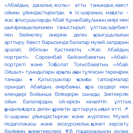
«Абайдың даналық жолы» атты танымдық квест
ойыны ұйымдастырылды. 🔹Іс-шараның мақсаты –
жас қатысушыларды Абай Құнанбайұлының өмірі мен
шығармашылығымен таныстырып, ұлттық әдебиет
пен бейнелеу өнеріне деген қызығушылығын
арттыру. Квест барысында балалар музей залдарын
аралап, Әбілхан Қастеевтің «Жас Абайдың
портреті», Сәрсенбай Бейсенбаевтың «Абай»
портреті және Тоқболат Тоғысбаевтың «Абай.
Ойшыл» туындылары арқылы ақын тұлғасын тереңірек
таныды. 🔸Қатысушылар қызықты тапсырмалар
орындап, Абайдың өмірбаяны, қара сөздері мен
өлеңдері бойынша білімдерін сынады. Зияткерлік
ойын балалардың ой-өрісін кеңейтіп, ұлттық
құндылықтарға деген құрметін арттыруға ықпал етті. 📌
Іс-шараны ұйымдастырған және жүргізген: Музей
педагогикасы және экскурсиялық қызмет көрсету
бөлімінің қызметкерлері ⚜️В Национальном музее