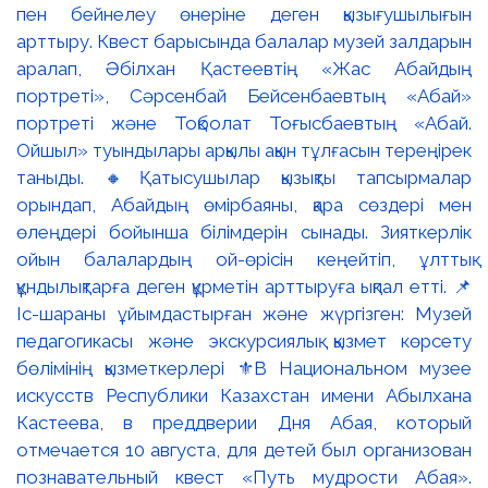
пен бейнелеу өнеріне деген қызығушылығын
арттыру. Квест барысында балалар музей залдарын
аралап, Әбілхан Қастеевтің «Жас Абайдың
портреті», Сәрсенбай Бейсенбаевтың «Абай»
портреті және Тоқболат Тоғысбаевтың «Абай.
Ойшыл» туындылары арқылы ақын тұлғасын тереңірек
таныды. 🔸Қатысушылар қызықты тапсырмалар
орындап, Абайдың өмірбаяны, қара сөздері мен
өлеңдері бойынша білімдерін сынады. Зияткерлік
ойын балалардың ой-өрісін кеңейтіп, ұлттық
құндылықтарға деген құрметін арттыруға ықпал етті. 📌
Іс-шараны ұйымдастырған және жүргізген: Музей
педагогикасы және экскурсиялық қызмет көрсету
бөлімінің қызметкерлері ⚜️В Национальном музее
искусств Республики Казахстан имени Абылхана
Кастеева, в преддверии Дня Абая, который
отмечается 10 августа, для детей был организован
познавательный квест «Путь мудрости Абая».