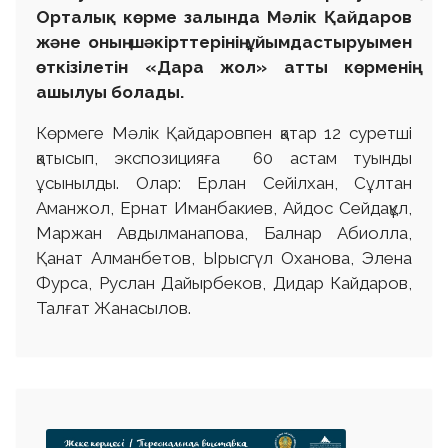
Орталық көрме залында Мәлік Қайдаров
және оның шәкірттерінің ұйымдастыруымен
өткізілетін «Дара жол» атты көрменің
ашылуы болады.
Көрмеге Мәлік Қайдаровпен қатар 12 суретші
қатысып, экспозицияға 60 астам туынды
ұсынылды. Олар: Ерлан Сейілхан, Сұлтан
Аманжол, Ернат Иманбакиев, Айдос Сейдақұл,
Маржан Авдылманапова, Балнар Абиолла,
Қанат Алманбетов, Ырысгүл Оханова, Элена
Фурса, Руслан Дайырбеков, Дидар Кайдаров,
Талғат Жанасылов.