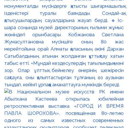
монументалды мүсіндерге қатысты шығармашылық
ізденістері туралы баяндады. Сондай-ақ
қатысушылардың сауалдарына жауап берді. 🔹Іс-
шара соңында музей директорының ғылыми жұмыс
жөніндегі орынбасары Кобжанова Светлана
Жумасултановна мүсіншіге оның 80 жас
мерейтойына орай Алматы қаласының әкімі Дархан
Сатыбалдының атынан жолданған құттықтау хатын
табыс етті. ▫️Мұндай кездесулердің тағылымдық мәні
зор. Олар ұлттық бейнелеу өнерінің шежіресін
сақтауға, оны қалыптастырған тұлғаның өз аузынан
тыңдап, кейінгі ұрпаққа аманаттауға мүмкіндік береді.