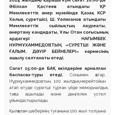
Әбілхан Қастеев атындағы ҚР
Мемлекеттік өнер музейінде Қазақ КСР
Халық суретшісі, Ш. Уәлиханов атындағы
Мемлекеттік сыйлықтың лауреаты,
өнертану кандидаты, Ұлы Отан соғысының
ардагері НАҒЫМБЕК
НҰРМҰХАММЕДОВТЫҢ «СУРЕТШІ ЖӘНЕ
ҒАЛЫМ. ДӘУІР БЕЙНЕЛЕРІ» көрмесінің
ашылу салтанаты өтеді.
Сағат 15:00-де БАҚ өкілдеріне арналған
баспасөз-туры өтеді.
Сонымен қатар,
Нұрмұхаммедовтың 100 жылдық мерейтойын
атап өтуде суретші тұрған үйде мемориалдық
тақта ашылады және дөңгелек үстел
ұйымдастырылады.
Қылқалам шеберінің туғанына 100 жыл толуына