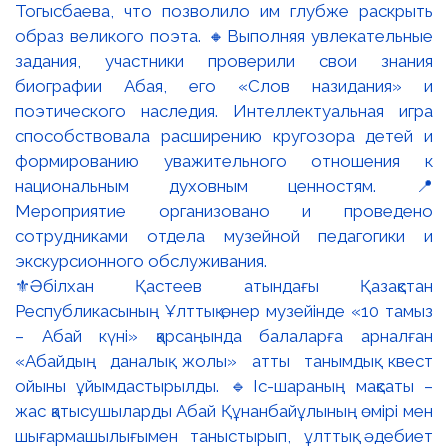
⚜️Әбілхан Қастеев атындағы Қазақстан
Республикасының Ұлттық өнер музейінде «10 тамыз
– Абай күні» қарсаңында балаларға арналған
«Абайдың даналық жолы» атты танымдық квест
ойыны ұйымдастырылды. 🔹Іс-шараның мақсаты –
жас қатысушыларды Абай Құнанбайұлының өмірі мен
шығармашылығымен таныстырып, ұлттық әдебиет