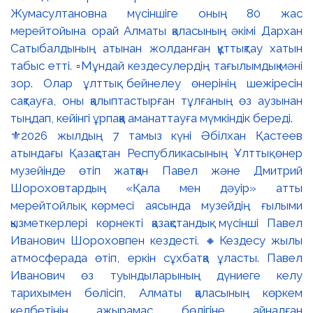
⚜️2026 жылдың 7 тамыз күні Әбілхан Қастеев
атындағы Қазақстан Республикасының Ұлттық өнер
музейінде өтіп жатқан Павел және Дмитрий
Шороховтардың «Қала мен дәуір» атты
мерейтойлық көрмесі аясында музейдің ғылыми
қызметкерлері көрнекті қазақстандық мүсінші Павел
Иванович Шороховпен кездесті. 🔸Кездесу жылы
атмосферада өтіп, еркін сұхбатқа ұласты. Павел
Иванович өз туындыларының дүниеге келу
тарихымен бөлісіп, Алматы қаласының көркем
келбетінің ажырамас бөлігіне айналған