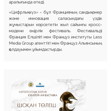
аралығында өтеді.
«Цифрлық күз» – бұл Францияның сандық өнер
және инновация саласындағы үздік
жұмыстарын көрсететін жыл сайынғы кросс-
мәдени өңірлік фестиваль. Фестивальді
Франция Елшілігі мен Француз институты Less
Media Group агенттігі мен Француз Альянсының
қолдауымен ұйымдастырды.