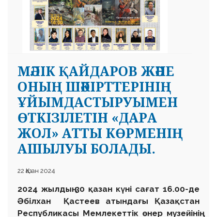
МӘЛІК ҚАЙДАРОВ ЖӘНЕ
 23 97
ОНЫҢ ШӘКІРТТЕРІНІҢ
ҰЙЫМДАСТЫРУЫМЕН
ӨТКІЗІЛЕТІН «ДАРА
ЖОЛ» АТТЫ КӨРМЕНІҢ
АШЫЛУЫ БОЛАДЫ.
22 Қазан 2024
2024 жылдың 30 қазан күні сағат 16.00-де
Әбілхан Қастеев атындағы Қазақстан
Республикасы Мемлекеттік өнер музейінің