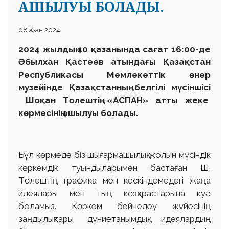
АШЫЛУЫ БОЛАДЫ.
08 Қазан 2024
2024 жылдың 10 қазанында сағат 16:00-де
Әбылхан Қастеев атындағы Қазақстан
Республикасы Мемлекеттік өнер
музейінде Қазақстанның белгілі мүсіншісі
Шоқан Төлештің «АСПАН» атты жеке
көрмесінің ашылуы болады.
Бұл көрмеде біз шығармашылық жолын мүсіндік
көркемдік туындыларымен бастаған Ш.
Төлештің графика мен кескіндемедегі жаңа
идеялары мен тың көзқарастарына куә
боламыз. Көркем бейнелеу жүйесінің
заңдылықтары дүниетанымдық идеялардың