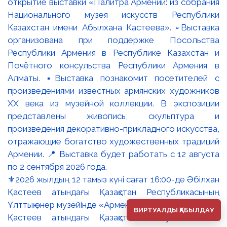
⚜️2026 жылдың 12 тамыз күні сағат 16:00-де Әбілхан
Қастеев атындағы Қазақстан Республикасының
Ұлттық өнер музейінде «Армения палитрасы: Әбілхан
ВИРТУАЛДЫ ҚАБЫЛДАУ
Қастеев атындағы Қазақстан Республикасының