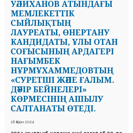
УӘЛИХАНОВ АТЫНДАҒЫ
МЕМЛЕКЕТТІК
СЫЙЛЫҚТЫҢ
ЛАУРЕАТЫ, ӨНЕРТАНУ
КАНДИДАТЫ, ҰЛЫ ОТАН
СОҒЫСЫНЫҢ АРДАГЕРІ
НАҒЫМБЕК
НҰРМҰХАММЕДОВТЫҢ
«СУРЕТШІ ЖӘНЕ ҒАЛЫМ.
ДӘУІР БЕЙНЕЛЕРІ»
КӨРМЕСІНІҢ АШЫЛУ
САЛТАНАТЫ ӨТЕДІ.
18 Қазан 2024
2024 жылдың 6 қараша күні сағат 16.00-де