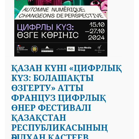
ҚАЗАН КҮНІ «ЦИФРЛЫҚ
КҮЗ: БОЛАШАҚТЫ
ӨЗГЕРТУ» АТТЫ
ФРАНЦУЗ ЦИФРЛЫҚ
ӨНЕР ФЕСТИВАЛІ
ҚАЗАҚСТАН
РЕСПУБЛИКАСЫНЫҢ
ӘБІЛХАН ҚАСТЕЕВ