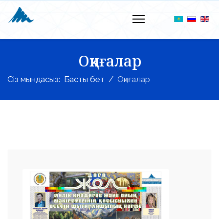
Оқиғалар
Сіз мындасыз:
Басты бет
Оқиғалар