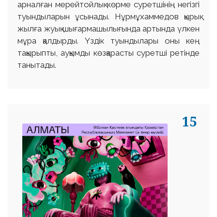
арналған мерейтойлық көрме суретшінің негізгі
туындыларын ұсынады. Нұрмұхаммедов қырық
жылға жуық шығармашылығында артында үлкен
мұра қалдырды. Үздік туындылары оны кең
тақырыпты, ауқымды көзқарасты суретші ретінде
танытады.
15