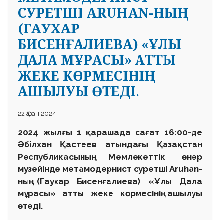
СУРЕТШІ ARUHAN-НЫҢ
(ГАУХАР
БИСЕНҒАЛИЕВА) «ҰЛЫ
ДАЛА МҰРАСЫ» АТТЫ
ЖЕКЕ КӨРМЕСІНІҢ
АШЫЛУЫ ӨТЕДІ.
22 Қазан 2024
2024 жылғы 1 қарашада сағат 16:00-де
Әбілхан Қастеев атындағы Қазақстан
Республикасының Мемлекеттік өнер
музейінде метамодернист суретші Aruhan-
ның (Гаухар Бисенғалиева) «Ұлы Дала
мұрасы» атты жеке көрмесінің ашылуы
өтеді.