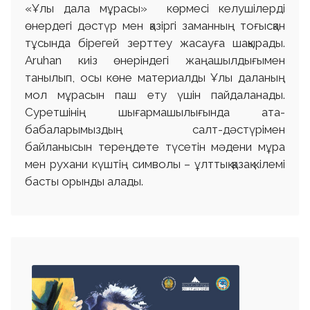
«Ұлы дала мұрасы» көрмесі келушілерді
өнердегі дәстүр мен қазіргі заманның тоғысқан
тұсында бірегей зерттеу жасауға шақырады.
Aruhan киіз өнеріндегі жаңашылдығымен
танылып, осы көне материалды Ұлы даланың
мол мұрасын паш ету үшін пайдаланады.
Суретшінің шығармашылығында ата-
бабаларымыздың салт-дәстүрімен
байланысын тереңдете түсетін мәдени мұра
мен рухани күштің символы – ұлттық қазақ кілемі
басты орынды алады.