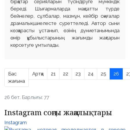
бірқатар серияларын түсіндіруге мүмкіндік
береді. Шығармаларда мақсатты түрде
бейнелер, сұлбалар, мазмұн, кейбір оқиғалар
драмалық шиелесте суреттеледі. Автор сыни
көзқарасты ұстанып, өзінің дүниетанымында
өмір құбылыстарының жағымды жақтарын
көрсетуге ұмтылады.
Бас
Артқа
21
22
23
24
25
26
2
жағына
26 бет. Барлығы: 77
Instagram соңғы жаңалықтары
Instagram