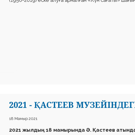
(1956-2019) еске алуға арналған «Күн сағаты» шағы
2021 - ҚАСТЕЕВ МУЗЕЙІНДЕГ
18 Мамыр 2021
2021 жылдың 18 мамырында Ә. Қастеев атында