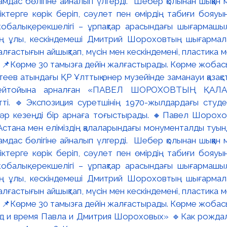
ев атындағы ҚР Ұлттық өнер музейінде заманауи қазақстан
ейтойына арналған «ПАВЕЛ ШОРОХОВТЫҢ ҚАЛА
тті. 🔹Экспозиция суретшінің 1970-жылдардағы студ
і әр кезеңді бір арнаға тоғыстырады. 🔸Павел Шорохов
Астана мен еліміздің қалаларындағы монументалды туын
рамдас бөлігіне айналып үлгерді. Шебер қолынан шыққан 
тіктерге көрік беріп, сәулет пен өмірдің табиғи бояуы
балық ерекшелігі – ұрпақтар арасындағы шығармашы
ң ұлы, кескіндемеші Дмитрий Шороховтың шығармала
ғастығын айшықтап, мүсін мен кескіндемені, пластика м
. 📌Көрме 30 тамызға дейін жалғастырады. Көрме жобас