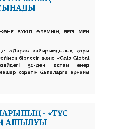
СЫНАДЫ
ЖӘНЕ БҮКІЛ ӘЛЕМНІҢ ӨНЕРІ МЕ
Н
-де «Дара» қайырымдылық қоры
йімен бірлесіп және «Gala Global
зейдегі 50-ден астам өнер
 нашар көретін балаларға арнайы
у.
АРЫНЫҢ - «ТҮС
ІҢ АШЫЛУЫ