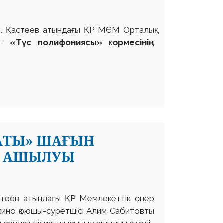
. Қастеев атындағы ҚР МӨМ Орталық
ң -
«Түс полифониясы» көрмесінің
ҒАТЫ» ШАҒЫН
Ң АШЫЛУЫ
астеев атындағы ҚР Мемлекеттік өнер
 кино қоюшы-суретшісі Алим Сабитовты