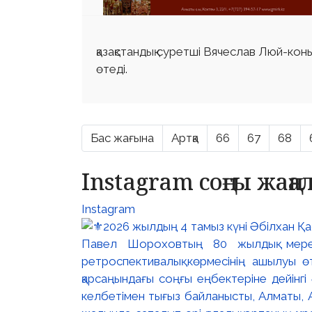
қазақстандық суретші Вячеслав Люй-кон
өтеді.
Бас жағына
Артқа
66
67
68
Instagram соңғы жаң
Instagram