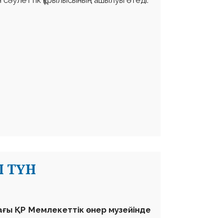
н сәулеттік құрылысының ашылуы өтеді.
І ТҮН
ғы ҚР Мемлекеттік өнер музейінде