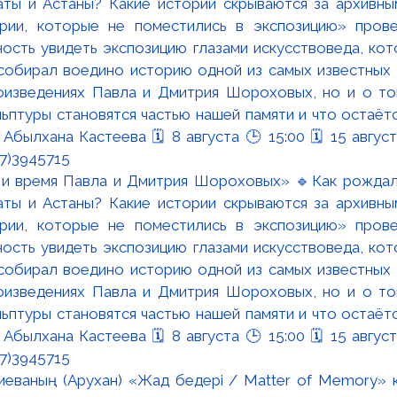
 и время Павла и Дмитрия Шороховых» 🔹Как рождал
аты и Астаны? Какие истории скрываются за архивны
ории, которые не поместились в экспозицию» прове
ность увидеть экспозицию глазами искусствоведа, ко
 собирал воедино историю одной из самых известных 
оизведениях Павла и Дмитрия Шороховых, но и о том
льптуры становятся частью нашей памяти и что остаётс
Абылхана Кастеева 🗓 8 августа 🕒 15:00 🗓 15 август
27)3945715