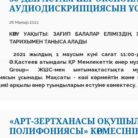
АУДИОДИСКРИПЦИЯСЫН Ұ
28 Мамыр 2021
КӨРУ УАҚЫТЫ:
ЗАҒИП
БАЛАЛАР
ЕЛІМІЗДІҢ 
ТАРИХЫМЕН ТАНЫСА АЛАДЫ
2021 жылдың 1 маусым күні сағат 11:00
Ә.Қастеев атындағы ҚР Мемлекеттік өнер музе
Group» ЖШС-мен ынтымақтастықта му
ясын ұсынады. Мақсаты - көзі көрмейтін және
ия) арқылы өнер туындыларын естуіне көмектес
«АРТ-ЗЕРТХАНАСЫ ОҚУШЫЛ
ПОЛИФОНИЯСЫ» КӨРМЕСІН