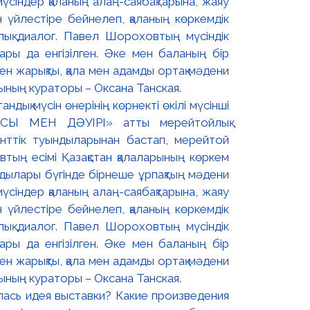
дық мүсін өнерінің көрнекті өкілі мүсінші
СЫ МЕН ДӘУІРІ» атты мерейтойлық
енттік туындыларынан бастап, мерейтой
тың есімі Қазақстан қалаларының көркем
дылары бүгінде бірнеше ұрпақтың мәдени
мүсіндер қаланың алаң-саябақтарына, жаяу
н үйлестіре бейнелеп, қаланың көркемдік
лық диалог. Павел Шороховтың мүсіндік
ры да енгізілген. Әке мен баланың бір
ен жарықты, қала мен адамды ортақ мәдени
ының кураторы – Оксана Танская.