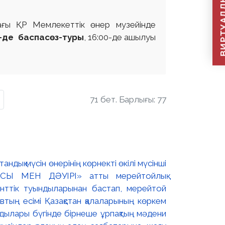
ВИРТУАЛДЫ Қ
ғы ҚР Мемлекеттік өнер музейінде
0-де баспасөз-туры
, 16:00-де ашылуы
71 бет. Барлығы: 77