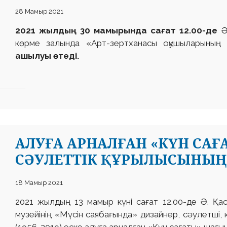
28 Мамыр 2021
2021 жылдың 30 мамырында сағат 12.00-де
Ә
көрме залында «Арт-зертханасы оқушыларыны
ашылуы өтеді.
АЛУҒА АРНАЛҒАН «КҮН СА
СӘУЛЕТТІК ҚҰРЫЛЫСЫНЫ
18 Мамыр 2021
2021 жылдың 13 мамыр күні сағат 12.00-де Ә. Қ
музейінің «Мүсін саябағында» дизайнер, сәулетші,