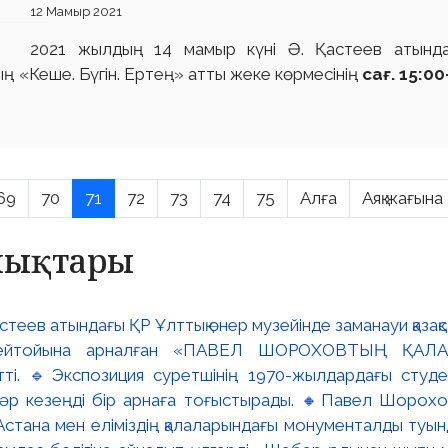
12 Мамыр 2021
2021 жылдың 14 мамыр күні Ә. Қастеев атында
ың «Кеше. Бүгін. Ертең» атты жеке көрмесінің
сағ. 15:0
69
70
71
72
73
74
75
Алға
Аяқ жағына
алықтары