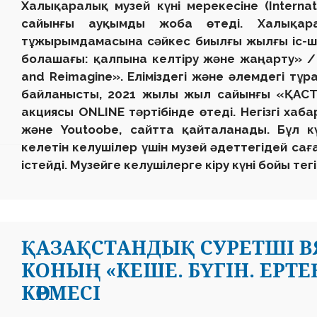
Халықаралық музей күні мерекесіне (Intern
сайынғы ауқымды жоба өтеді. Халықара
тұжырымдамасына сәйкес биылғы жылғы іс-ш
болашағы: қалпына келтіру және жаңарту» /
and Reimagine». Еліміздегі және әлемдегі тұ
байланысты, 2021 жылы жыл сайынғы «ҚАСТ
акциясы ONLINE тәртібінде өтеді. Негізгі ха
және Youtoobe, сайтта қайталанады. Бұл к
келетін келушілер үшін музей әдеттегідей саға
істейді. Музейге келушілерге кіру күні бойы тегі
ҚАЗАҚСТАНДЫҚ СУРЕТШІ В
КОНЫҢ «КЕШЕ. БҮГІН. ЕРТ
КӨРМЕСІ