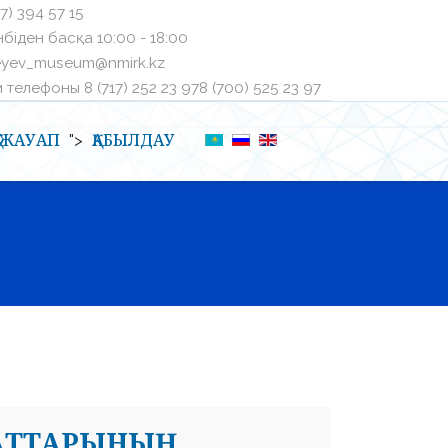
27) 394 57 15
біден басқа ㅤ10:00 - 18:00
eyev_museum@nmirk.kz
телефоныㅤ 8 (717) 252 23 97ㅤ8 (700) 525 23 97
Қ-ЖАУАП
ҚАБЫЛДАУ
">
НАТТАРЫНЫҢ