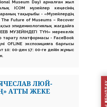
ational Museum Day) арналған жыл
лық ICOM музейлер кеңесінің
араның тақырыбы - «Музейлердің
 The Future of Museums – Recover
рақсыз эпидемиологиялық жағдайға
ЕЕВ МУЗЕЙІНДЕГІ ТҮН» мерекелік
бар тарату платформасы - FaceBook
үні OFLINE экспозицияға барғысы
т 10: 00-ден 17: 00-ге дейін жұмыс
н.
ЯЧЕСЛАВ ЛЮЙ-
ЕҢ» АТТЫ ЖЕКЕ