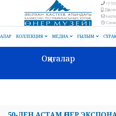
+7 (7
Дүйсен
kast
Сенім 
ҒАЛАР
КОЛЛЕКЦИЯ
МЕДИА
ҒЫЛЫМ
СҰРА
Оқиғалар
50-ДЕН АСТАМ ӨНЕР ЭКСПО