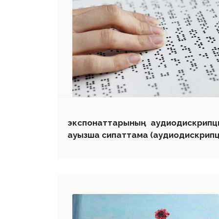
 23 97
экспонаттарының аудиодискрипци
ауызша сипаттама (аудиодискрипц