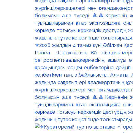
⚜️2026 жылдың 4 тамыз күні Әбілхан Қасте
Павел Шороховтың 80 жылдық мер
ретроспективалық көрмесінің ашылуы ө
қарсаңындағы соңғы еңбектеріне дейінг
келбетімен тығыз байланысты, Алматы, 
жадында сақталып әрі қалалық ортаның құ
жүргіншілеркөшелері мен қоғамдық кеңіс
болмысын аша түседі. 🔺🔺Көрменің жо
туындыларымен қатар экспозицияға оны
көрмеде тоғысуы көркемдік дәстүрдің жал
жадының тұтас кеңістігінде тоғыстырады