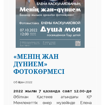
«МЕНІҢ ЖАН
ДҮНИЕМ»
ФОТОКӨРМЕСІ
06 Қазан 2022
2022 жылғы 7 қазанда сағат 12.00-де
Әбілхан Қастеев атындағы ҚР
Мемлекеттік өнер музейінде Елена