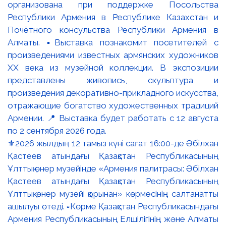
⚜️2026 жылдың 12 тамыз күні сағат 16:00-де Әбілхан
Қастеев атындағы Қазақстан Республикасының
Ұлттық өнер музейінде «Армения палитрасы: Әбілхан
Қастеев атындағы Қазақстан Республикасының
Ұлттық өнер музейі қорынан» көрмесінің салтанатты
ашылуы өтеді. ▫️Көрме Қазақстан Республикасындағы
Армения Республикасының Елшілігінің және Алматы