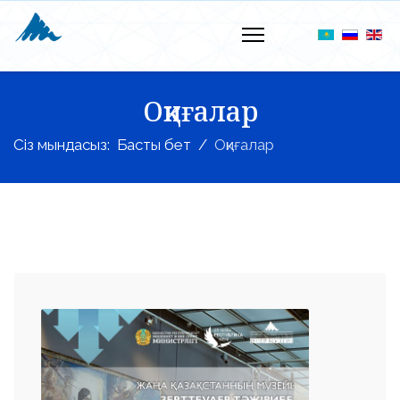
Оқиғалар
Сіз мындасыз:
Басты бет
Оқиғалар