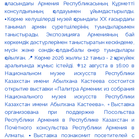
қаласындағы Армения Республикасының Құрметті
консулдығының қолдауымен ұйымдастырылды.
▪️Көрме келушілерді музей қорындағы ХХ ғасырдағы
танымал армян суретшілерінің туындыларымен
таныстырады. Экспозицияға Арменияның бай
көркемдік дәстүрлерімен таныстыратын кескіндеме,
мүсін және сәндік-қолданбалы өнер туындылары
қойылған. 📍 Көрме 2026 жылғы 12 тамыз - 2 қыркүйек
аралығында жұмыс істейді. ⚜️12 августа в 16:00 в
Национальном музее искусств Республики
Казахстан имени Абылхана Кастеева состоится
открытие выставки «Палитра Армении: из собрания
Национального музея искусств Республики
Казахстан имени Абылхана Кастеева». ▫️Выставка
организована при поддержке Посольства
Республики Армения в Республике Казахстан и
Почётного консульства Республики Армения в
Алматы. ▪️Выставка познакомит посетителей с