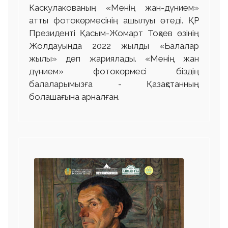
Каскулакованың «Менің жан-дүнием»
атты фотокөрмесінің ашылуы өтеді. ҚР
Президенті Қасым-Жомарт Тоқаев өзінің
Жолдауында 2022 жылды «Балалар
жылы» деп жариялады. «Менің жан
дүнием» фотокөрмесі біздің
балаларымызға - Қазақстанның
болашағына арналған.