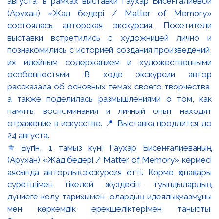
⚜️ Бүгін, 1 тамыз күні Гаухар Бисенғалиеваның
(Арухан) «Жад бедері / Matter of Memory» көрмесі
аясында авторлық экскурсия өтті. Көрме қонақтары
суретшімен тікелей жүздесіп, туындылардың
дүниеге келу тарихымен, олардың идеялық мазмұны
мен көркемдік ерекшеліктерімен танысты.