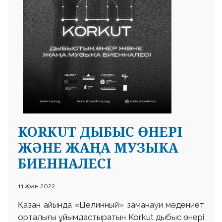
KORKUT ДЫБЫС ӨНЕРІ
ЖƏНЕ ЖАҢА МУЗЫКА
БИЕННАЛЕСІ
11 Қазан 2022
Қазан айында «Целинный» заманауи мəдениет
орталығы ұйымдастыратын Korkut дыбыс өнері