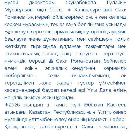
⚜️2026 жылдың 1 тамыз күні Әбілхан Қастеев
атындағы Қазақстан Республикасының Ұлттық өнер
музейінде ұлттық бейнелеу өнерінің көрнекті шебері,
Қазақстанның халық суретшісі Сахи Романовтың