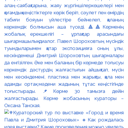
алаң-саябақтарына, жаяу жүргіншілеркөшелері мен
қоғамдық кеңістіктерге көрік беріп, сәулет пен өмірдің
табиғи бояуын үйлестіре бейнелеп, қаланың
көркемдік болмысын аша түседі. 🔺🔺Көрменің
жобалық ерекшелігі – ұрпақтар арасындағы
шығармашылық диалог. Павел Шороховтың мүсіндік
туындыларымен қатар экспозицияға оның ұлы,
кескіндемеші Дмитрий Шороховтың шығармалары
да енгізілген. Әке мен баланың бір көрмеде тоғысуы
көркемдік дәстүрдің жалғастығын айшықтап, мүсін
мен кескіндемені, пластика мен жарықты, қала мен
адамды ортақ мәдени жадының тұтас кеңістігінде
тоғыстырады. 📌Көрме 30 тамызға дейін
жалғастырады. Көрме жобасының кураторы –
Оксана Танская.