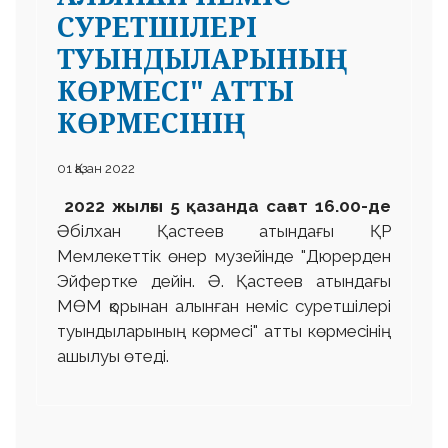
СУРЕТШІЛЕРІ
ТУЫНДЫЛАРЫНЫҢ
КӨРМЕСІ" АТТЫ
КӨРМЕСІНІҢ
01 Қазан 2022
2022 жылғы 5 қазанда сағат 16.00-де
Әбілхан Қастеев атындағы ҚР
Мемлекеттік өнер музейінде "Дюрерден
Эйфертке дейін. Ә. Қастеев атындағы
МӨМ қорынан алынған неміс суретшілері
туындыларының көрмесі" атты көрмесінің
ашылуы өтеді.