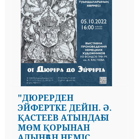
"ДЮРЕРДЕН
ЭЙФЕРТКЕ ДЕЙІН. Ә.
ҚАСТЕЕВ АТЫНДАҒЫ
МӨМ ҚОРЫНАН
АЛЫНҒАН НЕМІС