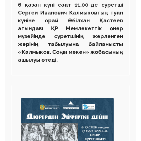
6 қазан күні сағат 11.00-де суретші
Сергей Иванович Калмыковтың туған
күніне орай Әбілхан Қастеев
атындағы ҚР Мемлекеттік өнер
музейінде суретшінің жерленген
жерінің табылуына байланысты
«Калмыков. Соңғы мекен» жобасының
ашылуы өтеді.