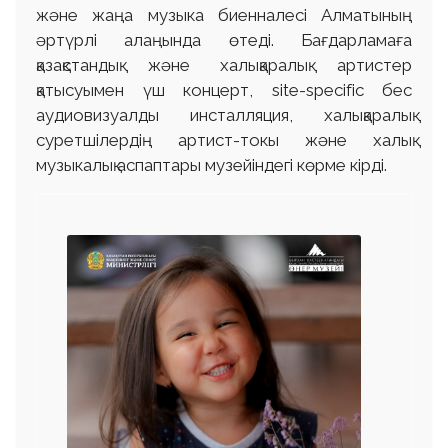
жəне жаңа музыка биенналесі Алматының
əртүрлі алаңында өтеді. Бағдарламаға
қазақстандық жəне халықаралық артистер
қатысуымен үш концерт, site-specific бес
аудиовизуалды инсталляция, халықаралық
суретшілердің артист-токы жəне халық
музыкалық аспаптары музейіндегі көрме кірді.