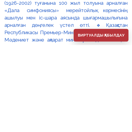
(1926-2002) туғанына 100 жыл толуына арналған
«Дала симфониясы» мерейтойлық көрмесінің
ашылуы мен іс-шара аясында шығармашылығына
арналған дөңгелек үстел өтті. 🔹Қазақстан
Республикасы Премьер-Министрінің орынбасары –
ВИРТУАЛДЫ ҚАБЫЛДАУ
Мәдениет және ақпарат министрі Аида Ғалымқызы
Балаева Сахи Романовтың туғанына 100 жыл
толуына арналған «Дала симфониясы» мерейтойлық
көрмесінің ашылуына орай құттықтау хатын жолдады.
Құттықтау хатында Сахи Романовтың қазақ бейнелеу
өнерінде ұлттық кескіндеме мен графиканың
дамуына зор үлес қосқан дара суретші екенін атап
өтті. Сонымен қатар көрменің суретшінің бай
шығармашылық мұрасын жаңаша зерделеп, кейінгі
ұрпаққа насихаттаудағы маңызына тоқталып, көрменің
табысты өтуіне тілектестік білдірді. Құттықтау хатын
музей директоры Жұмабекова Гүлайым
Мұсағұлқызы оқып берді. 🔸Халық суретшісі Сахи