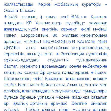
⚜️2026 жылдың 4 тамыз күні Әбілхан Қастеев
атындағы ҚР Ұлттық өнер музейінде заманауи
қазақстандық мүсін өнерінің көрнекті өкілі мүсінші
Павел Шороховтың 80 жылдық мерейтойына
арналған «ПАВЕЛ ШОРОХОВТЫҢ ҚАЛАСЫ МЕН
ДӘУІРІ» атты мерейтойлық ретроспективалық
көрмесінің ашылуы өтті. 🔹Экспозиция суретшінің
1970-жылдардағы студенттік туындыларынан
бастап, мерейтой қарсаңындағы соңғы еңбектеріне
дейінгі әр кезеңді бір арнаға тоғыстырады. 🔸Павел
Шороховтың есімі Қазақстан қалаларының көркем
келбетімен тығыз байланысты, Алматы, Астана мен
еліміздің қалаларындағы монументалды туындылары
бүгінде бірнеше ұрпақтың мәдени жадында сақталып
әрі қалалық ортаның құрамдас бөлігіне айналып
үлгерді. Шебер қолынан шыққан мүсіндер қаланың