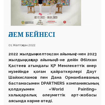
ӘЛЕМ БЕЙНЕСІ
 23 97
01 Желтоқсан 2022
2022 жылдың желтоқсан айының 2-нен 2023
жылдың қаңтар айының 8-не дейін Әбілхан
Қастеев атындағы ҚР Мемлекеттік өнер
музейінде қоғам қайраткерлері Даут
Шайхисламов пен Дана Орманбаеваның
бастамасымен DPARTNERS компаниясының
қолдауымен «World Painting»
халықаралық әлеуметтік арт-жобасы
аясында көрме өтеді.