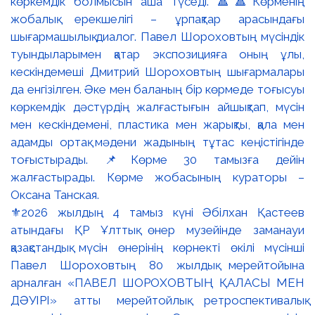
⚜️2026 жылдың 4 тамыз күні Әбілхан Қастеев
атындағы ҚР Ұлттық өнер музейінде заманауи
қазақстандық мүсін өнерінің көрнекті өкілі мүсінші
Павел Шороховтың 80 жылдық мерейтойына
арналған «ПАВЕЛ ШОРОХОВТЫҢ ҚАЛАСЫ МЕН
ДӘУІРІ» атты мерейтойлық ретроспективалық