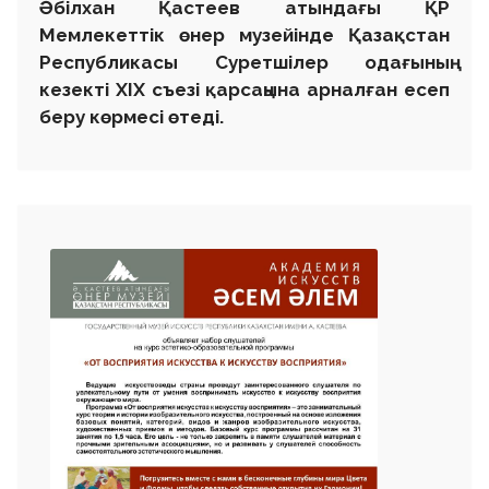
Әбілхан Қастеев атындағы ҚР
Мемлекеттік өнер музейінде Қазақстан
Республикасы Суретшілер одағының
кезекті ХІХ съезі қарсаңына арналған есеп
беру көрмесі өтеді.