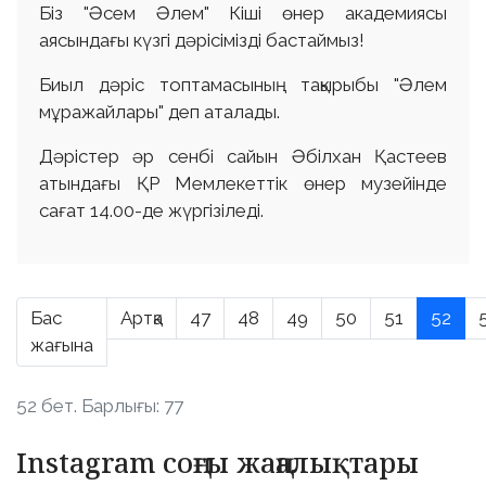
Біз "Әсем Әлем" Кіші өнер академиясы
аясындағы күзгі дәрісімізді бастаймыз!
Биыл дәріс топтамасының тақырыбы "Әлем
мұражайлары" деп аталады.
Дәрістер әр сенбі сайын Әбілхан Қастеев
атындағы ҚР Мемлекеттік өнер музейінде
сағат 14.00-де жүргізіледі.
Бас
Артқа
47
48
49
50
51
52
жағына
52 бет. Барлығы: 77
Instagram соңғы жаңалықтары