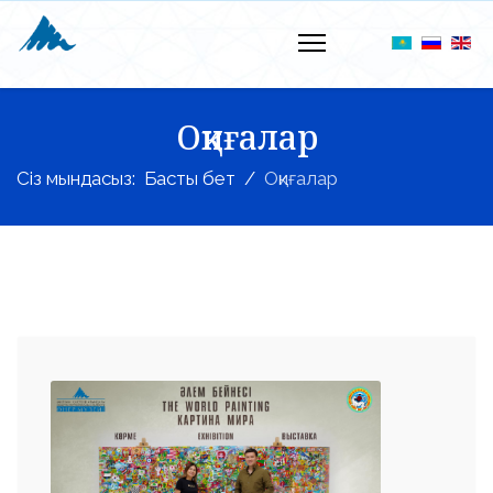
Оқиғалар
Сіз мындасыз:
Басты бет
Оқиғалар