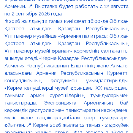
⚜️2026 жылдың 12 тамыз күні сағат 16:00-де Әбілхан
Қастеев атындағы Қазақстан Республикасының
Ұлттық өнер музейінде «Армения палитрасы: Әбілхан
Қастеев атындағы Қазақстан Республикасының
Ұлттық өнер музейі қорынан» көрмесінің салтанатты
ашылуы өтеді. ▫️Көрме Қазақстан Республикасындағы
Армения Республикасының Елшілігінің және Алматы
қаласындағы Армения Республикасының Құрметті
консулдығының қолдауымен ұйымдастырылды.
▪️Көрме келушілерді музей қорындағы ХХ ғасырдағы
танымал армян суретшілерінің туындыларымен
таныстырады. Экспозицияға Арменияның бай
көркемдік дәстүрлерімен таныстыратын кескіндеме,
мүсін және сәндік-қолданбалы өнер туындылары
қойылған. 📍 Көрме 2026 жылғы 12 тамыз - 2 қыркүйек
аралығында жұмыс істейді. ⚜️12 августа в 16:00 в