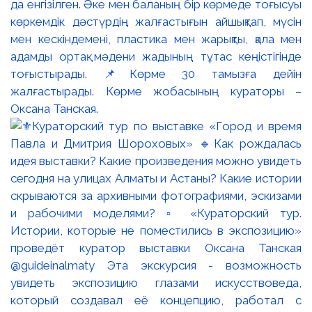
да енгізілген. Әке мен баланың бір көрмеде тоғысуы
көркемдік дәстүрдің жалғастығын айшықтап, мүсін
мен кескіндемені, пластика мен жарықты, қала мен
адамды ортақ мәдени жадының тұтас кеңістігінде
тоғыстырады. 📌Көрме 30 тамызға дейін
жалғастырады. Көрме жобасының кураторы –
Оксана Танская.