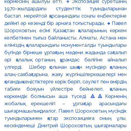
көрмесінің ашылуы өтті. 🔹Экспозиция суретшінің
1970-жылдардағы студенттік туындыларынан
бастап, мерейтой қарсаңындағы соңғы еңбектеріне
дейінгі әр кезеңді бір арнаға тоғыстырады. 🔸Павел
Шороховтың есімі Қазақстан қалаларының көркем
келбетімен тығыз байланысты, Алматы, Астана мен
еліміздің қалаларындағы монументалды туындылары
бүгінде бірнеше ұрпақтың мәдени жадында сақталып
әрі қалалық ортаның құрамдас бөлігіне айналып
үлгерді. Шебер қолынан шыққан мүсіндер қаланың
алаң-саябақтарына, жаяу жүргіншілеркөшелері мен
қоғамдық кеңістіктерге көрік беріп, сәулет пен өмірдің
табиғи бояуын үйлестіре бейнелеп, қаланың
көркемдік болмысын аша түседі. 🔺🔺Көрменің
жобалық ерекшелігі – ұрпақтар арасындағы
шығармашылық диалог. Павел Шороховтың мүсіндік
туындыларымен қатар экспозицияға оның ұлы,
кескіндемеші Дмитрий Шороховтың шығармалары