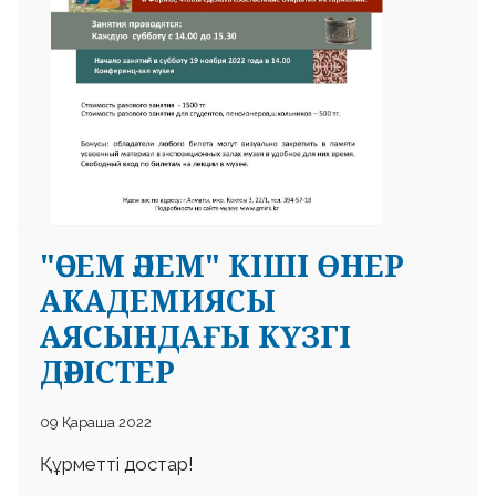
"ӘСЕМ ӘЛЕМ" КІШІ ӨНЕР
АКАДЕМИЯСЫ
АЯСЫНДАҒЫ КҮЗГІ
ДӘРІСТЕР
09 Қараша 2022
Құрметті достар!