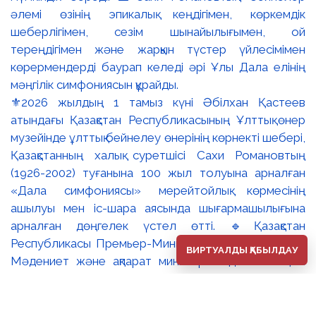
⚜️2026 жылдың 1 тамыз күні Әбілхан Қастеев
атындағы Қазақстан Республикасының Ұлттық өнер
музейінде ұлттық бейнелеу өнерінің көрнекті шебері,
Қазақстанның халық суретшісі Сахи Романовтың
(1926-2002) туғанына 100 жыл толуына арналған
«Дала симфониясы» мерейтойлық көрмесінің
ашылуы мен іс-шара аясында шығармашылығына
арналған дөңгелек үстел өтті. 🔹Қазақстан
Республикасы Премьер-Министрінің орынбасары –
ВИРТУАЛДЫ ҚАБЫЛДАУ
Мәдениет және ақпарат министрі Аида Ғалымқызы
Балаева Сахи Романовтың туғанына 100 жыл
толуына арналған «Дала симфониясы» мерейтойлық
көрмесінің ашылуына орай құттықтау хатын жолдады.