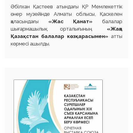
Әбілхан Қастеев атындағы ҚР Мемлекеттік
өнер музейінде Алматы облысы, Қаскелен
қаласындағы
«Жас Қанат»
балалар
шығармашылық орталығының
«Жаңа
Қазақстан балалар көзқарасымен»
атты
көрмесі ашылды.