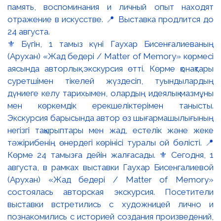
⚜️ Бүгін, 1 тамыз күні Гаухар Бисенғалиеваның
(Арухан) «Жад бедері / Matter of Memory» көрмесі
аясында авторлық экскурсия өтті. Көрме қонақтары
суретшімен тікелей жүздесіп, туындылардың
дүниеге келу тарихымен, олардың идеялық мазмұны
мен көркемдік ерекшеліктерімен танысты.
Экскурсия барысында автор өз шығармашылығының
негізгі тақырыптары мен жад, естелік және жеке
тәжірибенің өнердегі көрінісі туралы ой бөлісті. 📍
Көрме 24 тамызға дейін жалғасады. ⚜️ Сегодня, 1
августа, в рамках выставки Гаухар Бисенгалиевой
(Арухан) «Жад бедері / Matter of Memory»
состоялась авторская экскурсия. Посетители
выставки встретились с художницей лично и
познакомились с историей создания произведений,