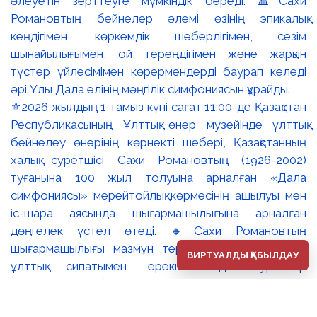
⚜️2026 жылдың 1 тамыз күні сағат 11:00-де Қазақстан
Республикасының Ұлттық өнер музейінде ұлттық
бейнелеу өнерінің көрнекті шебері, Қазақстанның
халық суретшісі Сахи Романовтың (1926-2002)
туғанына 100 жыл толуына арналған «Дала
симфониясы» мерейтойлық көрмесінің ашылуы мен
іс-шара аясында шығармашылығына арналған
дөңгелек үстел өтеді. 🔸Сахи Романовтың
шығармашылығы мазмұн тереңдігімен және айқын
ВИРТУАЛДЫ ҚАБЫЛДАУ
ұлттық сипатымен ерекшеленеді. Суреткер
туындыларына бейнелі ойдың эпикалық кең тынысы,
жоғары кескіндемелік шеберлік пен адам болмысын