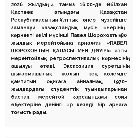
2026 жылдың 4 тамыз 16:00-де
Әбілхан
Қастеев атындағы
Қазақстан
Республикасының
Ұлттық өнер музейінде
заманауи қазақстандық мүсін өнерінің
көрнекті өкілі мүсінші
Павел Шороховтың
80
жылдық мерейтойына арналған
«ПАВЕЛ
ШОРОХОВТЫҢ ҚАЛАСЫ МЕН ДӘУІРІ»
атты
мерейтойлық ретроспективалық көрмесінің
ашылуы өтеді. Экспозиция суретшінің
шығармашылық жолын кең көлемде
қамтитын оқиғаға айналмақ, 1970-
жылдардағы студенттік туындыларынан
бастап, мерейтой қарсаңындағы соңғы
еңбектеріне дейінгі әр кезеңді бір арнаға
тоғыстырады.