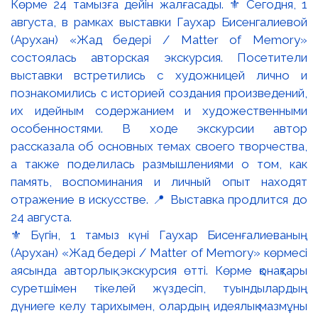
⚜️ Бүгін, 1 тамыз күні Гаухар Бисенғалиеваның
(Арухан) «Жад бедері / Matter of Memory» көрмесі
аясында авторлық экскурсия өтті. Көрме қонақтары
суретшімен тікелей жүздесіп, туындылардың
дүниеге келу тарихымен, олардың идеялық мазмұны