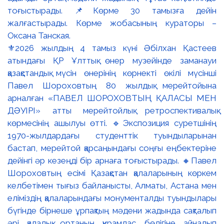
⚜️2026 жылдың 4 тамыз күні Әбілхан Қастеев
атындағы ҚР Ұлттық өнер музейінде заманауи
қазақстандық мүсін өнерінің көрнекті өкілі мүсінші
Павел Шороховтың 80 жылдық мерейтойына
арналған «ПАВЕЛ ШОРОХОВТЫҢ ҚАЛАСЫ МЕН
ДӘУІРІ» атты мерейтойлық ретроспективалық
көрмесінің ашылуы өтті. 🔹Экспозиция суретшінің
1970-жылдардағы студенттік туындыларынан
бастап, мерейтой қарсаңындағы соңғы еңбектеріне
дейінгі әр кезеңді бір арнаға тоғыстырады. 🔸Павел
Шороховтың есімі Қазақстан қалаларының көркем
келбетімен тығыз байланысты, Алматы, Астана мен
еліміздің қалаларындағы монументалды туындылары
бүгінде бірнеше ұрпақтың мәдени жадында сақталып
әрі қалалық ортаның құрамдас бөлігіне айналып