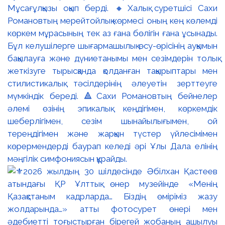
Мұсағұлқызы оқып берді. 🔸Халық суретшісі Сахи
Романовтың мерейтойлық көрмесі оның кең көлемді
көркем мұрасының тек аз ғана бөлігін ғана ұсынады.
Бұл келушілерге шығармашылық өсу-өрісінің ауқымын
бақылауға және дүниетанымы мен сезімдерін толық
жеткізуге тырысқанда қолданған тақырыптары мен
стилистикалық тәсілдерінің әлеуетін зерттеуге
мүмкіндік береді. 🔺Сахи Романовтың бейнелер
әлемі өзінің эпикалық кеңдігімен, көркемдік
шеберлігімен, сезім шынайылығымен, ой
тереңдігімен және жарқын түстер үйлесімімен
көрермендерді баурап келеді әрі Ұлы Дала елінің
мәңгілік симфониясын құрайды.