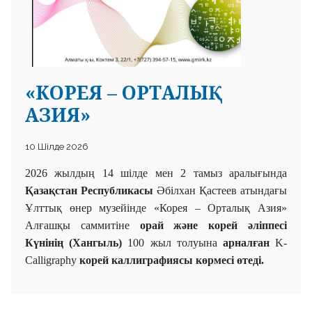
«КОРЕЯ – ОРТАЛЫҚ
АЗИЯ»
10 Шілде 2026
2026 жыл
дың
14 шілде мен 2 тамыз аралығында
Қазақстан Республикасы
Әбілхан Қастеев атындағы
Ұлттық
өнер музейінде «Корея – Орталық Азия»
Алғашқы
саммитіне
орай және
корей әліппесі
Күнінің (Хангыль)
100 жыл толуына
арналған
K-
Calligraphy
к
орей
каллиграфиясы көрмесі өтеді.