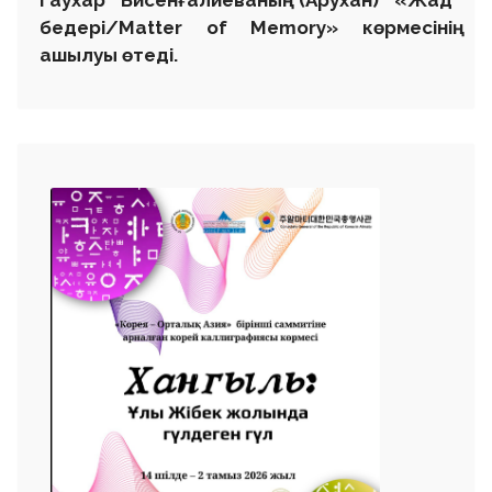
бедері/Matter of Memory» көрмесінің
ашылуы өтеді.