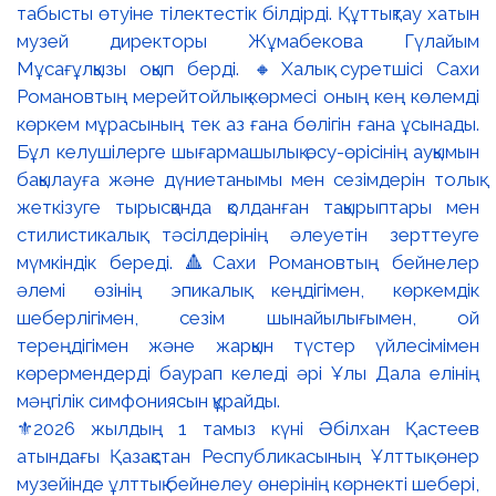
⚜️2026 жылдың 1 тамыз күні Әбілхан Қастеев
атындағы Қазақстан Республикасының Ұлттық өнер
музейінде ұлттық бейнелеу өнерінің көрнекті шебері,