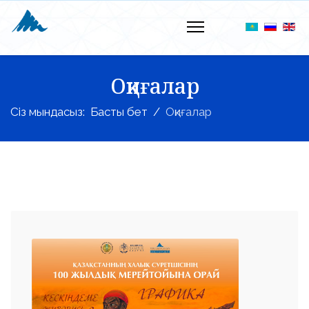
Оқиғалар
Сіз мындасыз:
Басты бет
Оқиғалар