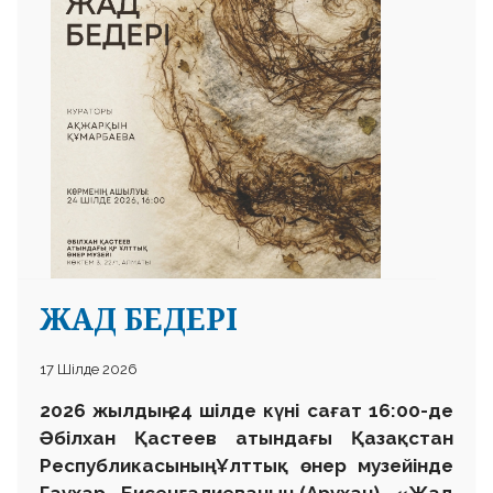
ЖАД БЕДЕРІ
17 Шілде 2026
2026 жылдың 24 шілде күні сағат 16:00-де
Әбілхан Қастеев атындағы Қазақстан
Республикасының Ұлттық өнер музейінде
Гаухар Бисенғалиеваның (Арухан) «Жад