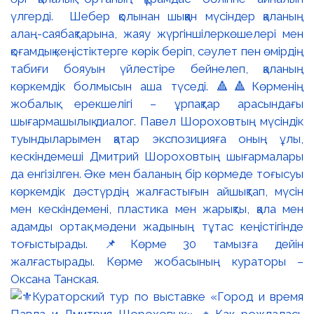
үлгерді. Шебер қолынан шыққан мүсіндер қаланың
алаң-саябақтарына, жаяу жүргіншілеркөшелері мен
қоғамдық кеңістіктерге көрік беріп, сәулет пен өмірдің
табиғи бояуын үйлестіре бейнелеп, қаланың
көркемдік болмысын аша түседі. 🔺🔺Көрменің
жобалық ерекшелігі – ұрпақтар арасындағы
шығармашылық диалог. Павел Шороховтың мүсіндік
туындыларымен қатар экспозицияға оның ұлы,
кескіндемеші Дмитрий Шороховтың шығармалары
да енгізілген. Әке мен баланың бір көрмеде тоғысуы
көркемдік дәстүрдің жалғастығын айшықтап, мүсін
мен кескіндемені, пластика мен жарықты, қала мен
адамды ортақ мәдени жадының тұтас кеңістігінде
тоғыстырады. 📌Көрме 30 тамызға дейін
жалғастырады. Көрме жобасының кураторы –
Оксана Танская.