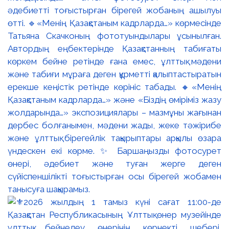
әдебиетті тоғыстырған бірегей жобаның ашылуы
өтті. 🔹«Менің Қазақстаным кадрларда…» көрмесінде
Татьяна Скачконың фототуындылары ұсынылған.
Автордың еңбектерінде Қазақстанның табиғаты
көркем бейне ретінде ғана емес, ұлттық мәдени
және табиғи мұраға деген құрметті қалыптастыратын
ерекше кеңістік ретінде көрініс табады. 🔸«Менің
Қазақстаным кадрларда…» және «Біздің өміріміз жазу
жолдарында…» экспозициялары – мазмұны жағынан
дербес болғанымен, мәдени жады, жеке тәжірибе
және ұлттық бірегейлік тақырыптары арқылы өзара
үндескен екі көрме. ✨ Баршаңызды фотосурет
өнері, әдебиет және туған жерге деген
сүйіспеншілікті тоғыстырған осы бірегей жобамен
танысуға шақырамыз.