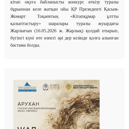
кітап оқуға байланысты конкурс өткізу туралы
бұрыннан келе жатқан ойы ҚР Президенті Қасым-
Жомарт Тоқаевтың «Кітапқұмар ұлтты
қалыптастыру» шаралары туралы жуырдағы
Жарлығын (16.05.2026 ж. Жарлық) қолдай отырып,
бүгінгі күні өте өзекті әрі дер кезінде қолға алынған
бастама болды.