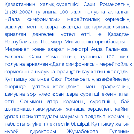
Қазақстанның халық суретшісі Сахи Романовтың
(1926-2002) туғанына 100 жыл толуына арналған
«Дала симфониясы» мерейтойлық көрмесінің
ашылуы мен іс-шара аясында шығармашылығына
арналған дөңгелек үстел өтті. 🔹Қазақстан
Республикасы Премьер-Министрінің орынбасары –
Мәдениет және ақпарат министрі Аида Ғалымқызы
Балаева Сахи Романовтың туғанына 100 жыл
толуына арналған «Дала симфониясы» мерейтойлық
көрмесінің ашылуына орай құттықтау хатын жолдады.
Құттықтау хатында Сахи Романовтың қазақ бейнелеу
өнерінде ұлттық кескіндеме мен графиканың
дамуына зор үлес қосқан дара суретші екенін атап
өтті. Сонымен қатар көрменің суретшінің бай
шығармашылық мұрасын жаңаша зерделеп, кейінгі
ұрпаққа насихаттаудағы маңызына тоқталып, көрменің
табысты өтуіне тілектестік білдірді. Құттықтау хатын
музей директоры Жұмабекова Гүлайым