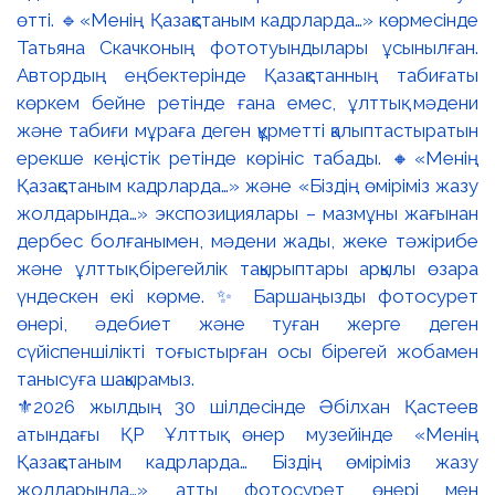
⚜️2026 жылдың 30 шілдесінде Әбілхан Қастеев
атындағы ҚР Ұлттық өнер музейінде «Менің
Қазақстаным кадрларда… Біздің өміріміз жазу
жолдарында…» атты фотосурет өнері мен