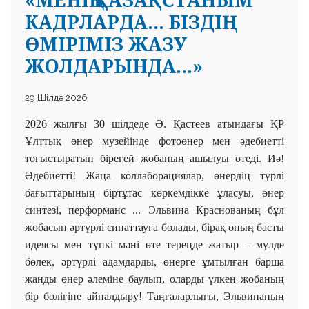
КАДРЛАРДА... БІЗДІҢ
ӨМІРІМІЗ ЖАЗУ
ЖОЛДАРЫНДА...»
29 Шілде 2026
2026 жылғы 30 шілдеде Ә. Қастеев атындағы ҚР
Ұлттық
өнер музейінде фотоөнер мен әдебиетті
тоғыстыратын бірегей жобаның ашылуы өтеді. Иә!
Әдебиетті! Жаңа коллаборациялар, өнердің түрлі
бағыттарының біртұтас көркемдікке ұласуы, өнер
синтезі, перформанс ... Эльвина Краснованың бұл
жобасын әртүрлі сипаттауға болады, бірақ оның басты
идеясы мен түпкі мәні өте тереңде жатыр – мүлде
бөлек, әртүрлі адамдарды, өнерге ұмтылған барша
жанды өнер әлеміне баулып, оларды үлкен жобаның
бір бөлігіне айналдыру! Таңғаларлығы, Эльвинаның