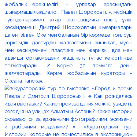
жобалық ерекшелігі – ұрпақтар арасындағы
шығармашылық диалог. Павел Шороховтың мүсіндік
туындыларымен қатар экспозицияға оның ұлы,
кескіндемеші Дмитрий Шороховтың шығармалары
да енгізілген. Әке мен баланың бір көрмеде тоғысуы
көркемдік дәстүрдің жалғастығын айшықтап, мүсін
мен кескіндемені, пластика мен жарықты, қала мен
адамды ортақ мәдени жадының тұтас кеңістігінде
тоғыстырады. 📌Көрме 30 тамызға дейін
жалғастырады. Көрме жобасының кураторы –
Оксана Танская.