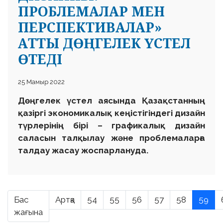
ПРОБЛЕМАЛАР МЕН
ПЕРСПЕКТИВАЛАР»
АТТЫ ДӨҢГЕЛЕК ҮСТЕЛ
ӨТЕДІ
25 Мамыр 2022
Дөңгелек үстел аясында Қазақстанның
қазіргі экономикалық кеңістігіндегі дизайн
түрлерінің бірі – графикалық дизайн
саласын талқылау және проблемаларға
талдау жасау жоспарлануда.
Бас
Артқа
54
55
56
57
58
59
жағына