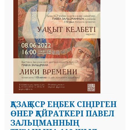
 23 97
ҚАЗАҚ КСР ЕҢБЕК СІҢІРГЕН
ӨНЕР ҚАЙРАТКЕРІ ПАВЕЛ
ЗАЛЬЦМАННЫҢ