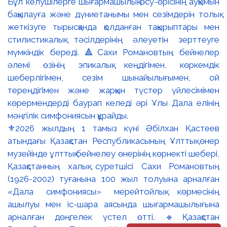
⚜️2026 жылдың 1 тамыз күні Әбілхан Қастеев
атындағы Қазақстан Республикасының Ұлттық өнер
музейінде ұлттық бейнелеу өнерінің көрнекті шебері,
Қазақстанның халық суретшісі Сахи Романовтың
(1926-2002) туғанына 100 жыл толуына арналған
«Дала симфониясы» мерейтойлық көрмесінің
ашылуы мен іс-шара аясында шығармашылығына
арналған дөңгелек үстел өтті. 🔹Қазақстан