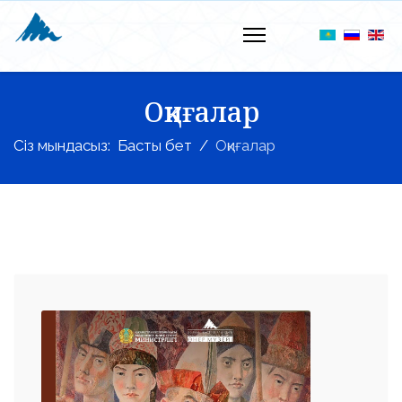
Оқиғалар
Сіз мындасыз:
Басты бет
Оқиғалар