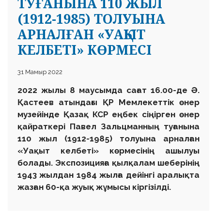
ТУҒАНЫНА 110 ЖЫЛ
(1912-1985) ТОЛУЫНА
АРНАЛҒАН «УАҚЫТ
КЕЛБЕТІ» КӨРМЕСІ
31 Мамыр 2022
2022 жылы 8 маусымда сағат 16.00-де Ә.
Қастеев атындағы ҚР Мемлекеттік өнер
музейінде Қазақ КСР еңбек сіңірген өнер
қайраткері Павел Зальцманның туғанына
110 жыл (1912-1985) толуына арналған
«Уақыт келбеті» көрмесінің ашылуы
болады. Экспозицияға қылқалам шеберінің
1943 жылдан 1984 жылға дейінгі аралықта
жазған 60-қа жуық жұмысы кіргізілді.