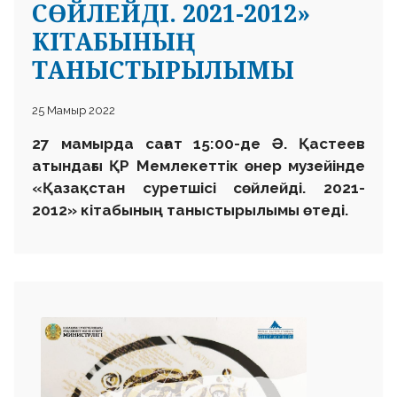
СӨЙЛЕЙДІ. 2021-2012»
КІТАБЫНЫҢ
ТАНЫСТЫРЫЛЫМЫ
25 Мамыр 2022
2
7 мамырда сағат 15:00-де Ә. Қастеев
атындағы ҚР Мемлекеттік өнер музейінде
«Қазақстан суретшісі сөйлейді.
2021-
2012» кітабының таныстырылымы өтеді.