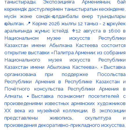
таныстырады. Экспозицияға Арменияның бай
көркемдік дәстүрлерімен таныстыратын кескіндеме,
мүсін және сәндік-қолданбалы өнер туындылары
қойылған. 📍 Көрме 2026 жылғы 12 тамыз - 2 қыркүйек
аралығында жұмыс істейді. ⚜️12 августа в 16:00 в
Национальном музее искусств Республики
Казахстан имени Абылхана Кастеева состоится
открытие выставки «Палитра Армении: из собрания
Национального музея искусств Республики
Казахстан имени Абылхана Кастеева». ▫️Выставка
организована при поддержке Посольства
Республики Армения в Республике Казахстан и
Почётного консульства Республики Армения в
Алматы. ▪️Выставка познакомит посетителей с
произведениями известных армянских художников
XX века из музейной коллекции. В экспозиции
представлены живопись, скульптура и
произведения декоративно-прикладного искусства,