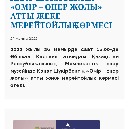
«ӨМІР – ӨНЕР ЖОЛЫ»
АТТЫ ЖЕКЕ
МЕРЕЙТОЙЛЫҚ КӨРМЕСІ
25 Мамыр 2022
2022 жылы 26 мамырда сағат 16.00-де
Әбілхан Қастеев атындағы Қазақстан
Республикасының Мемлекеттік өнер
музейінде Қанат Шүкірбектің «Өмір – өнер
жолы» атты жеке мерейтойлық көрмесі
өтеді.