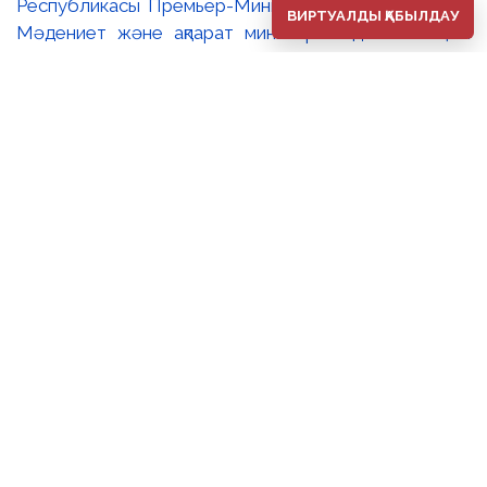
Республикасы Премьер-Министрінің орынбасары –
ВИРТУАЛДЫ ҚАБЫЛДАУ
Мәдениет және ақпарат министрі Аида Ғалымқызы
Балаева Сахи Романовтың туғанына 100 жыл
толуына арналған «Дала симфониясы» мерейтойлық
көрмесінің ашылуына орай құттықтау хатын жолдады.
Құттықтау хатында Сахи Романовтың қазақ бейнелеу
өнерінде ұлттық кескіндеме мен графиканың
дамуына зор үлес қосқан дара суретші екенін атап
өтті. Сонымен қатар көрменің суретшінің бай
шығармашылық мұрасын жаңаша зерделеп, кейінгі
ұрпаққа насихаттаудағы маңызына тоқталып, көрменің
табысты өтуіне тілектестік білдірді. Құттықтау хатын
музей директоры Жұмабекова Гүлайым
Мұсағұлқызы оқып берді. 🔸Халық суретшісі Сахи
Романовтың мерейтойлық көрмесі оның кең көлемді
көркем мұрасының тек аз ғана бөлігін ғана ұсынады.
Бұл келушілерге шығармашылық өсу-өрісінің ауқымын
бақылауға және дүниетанымы мен сезімдерін толық