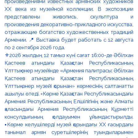
⚜️2026 жылдың 12 тамыз күні сағат 16:00-де Әбілхан
Қастеев атындағы Қазақстан Республикасының
Ұлттық өнер музейінде «Армения палитрасы: Әбілхан
Қастеев атындағы Қазақстан Республикасының
Ұлттық өнер музейі қорынан» көрмесінің салтанатты
ашылуы өтеді. ▫️Көрме Қазақстан Республикасындағы
Армения Республикасының Елшілігінің және Алматы
қаласындағы Армения Республикасының Құрметті
консулдығының қолдауымен ұйымдастырылды.
▪️Көрме келушілерді музей қорындағы ХХ ғасырдағы
танымал армян суретшілерінің туындыларымен