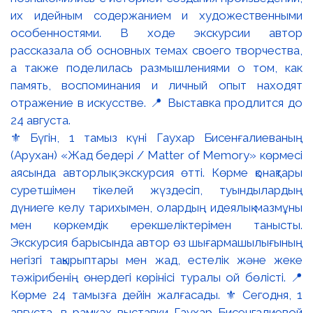
⚜️ Бүгін, 1 тамыз күні Гаухар Бисенғалиеваның
(Арухан) «Жад бедері / Matter of Memory» көрмесі
аясында авторлық экскурсия өтті. Көрме қонақтары
суретшімен тікелей жүздесіп, туындылардың
дүниеге келу тарихымен, олардың идеялық мазмұны
мен көркемдік ерекшеліктерімен танысты.
Экскурсия барысында автор өз шығармашылығының
негізгі тақырыптары мен жад, естелік және жеке
тәжірибенің өнердегі көрінісі туралы ой бөлісті. 📍
Көрме 24 тамызға дейін жалғасады. ⚜️ Сегодня, 1
августа, в рамках выставки Гаухар Бисенгалиевой