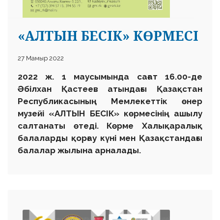
«АЛТЫН БЕСІК» КӨРМЕСІ
27 Мамыр 2022
2022 ж. 1 маусымында сағат 16.00-де
Әбілхан Қастеев атындағы Қазақстан
Республикасының Мемлекеттік өнер
музейі «АЛТЫН БЕСІК» көрмесінің ашылу
салтанаты өтеді. Көрме Халықаралық
балаларды қорғау күні мен Қазақстандағы
балалар жылына арналады.