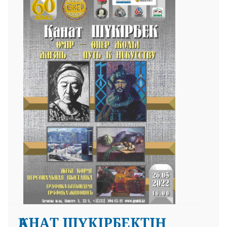
ҚАНАТ ШҮКІРБЕКТІҢ