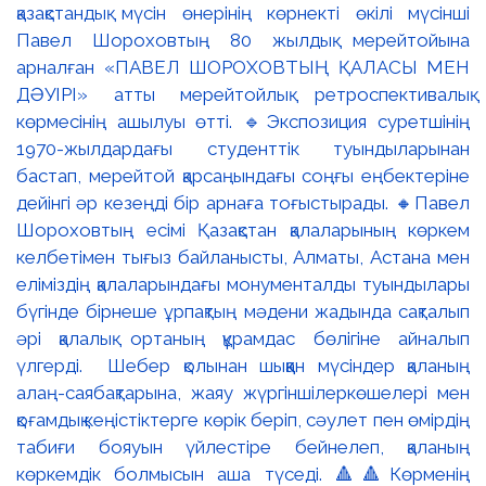
қазақстандық мүсін өнерінің көрнекті өкілі мүсінші
Павел Шороховтың 80 жылдық мерейтойына
арналған «ПАВЕЛ ШОРОХОВТЫҢ ҚАЛАСЫ МЕН
ДӘУІРІ» атты мерейтойлық ретроспективалық
көрмесінің ашылуы өтті. 🔹Экспозиция суретшінің
1970-жылдардағы студенттік туындыларынан
бастап, мерейтой қарсаңындағы соңғы еңбектеріне
дейінгі әр кезеңді бір арнаға тоғыстырады. 🔸Павел
Шороховтың есімі Қазақстан қалаларының көркем
келбетімен тығыз байланысты, Алматы, Астана мен
еліміздің қалаларындағы монументалды туындылары
бүгінде бірнеше ұрпақтың мәдени жадында сақталып
әрі қалалық ортаның құрамдас бөлігіне айналып
үлгерді. Шебер қолынан шыққан мүсіндер қаланың
алаң-саябақтарына, жаяу жүргіншілеркөшелері мен
қоғамдық кеңістіктерге көрік беріп, сәулет пен өмірдің
табиғи бояуын үйлестіре бейнелеп, қаланың
көркемдік болмысын аша түседі. 🔺🔺Көрменің