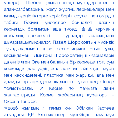
⚜️2026 жылдың 4 тамыз күні Әбілхан Қастеев
атындағы ҚР Ұлттық өнер музейінде заманауи