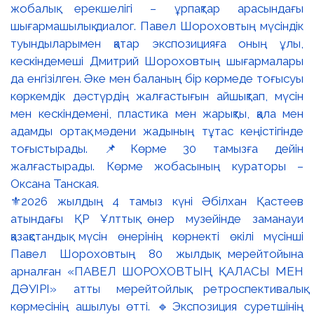
⚜️2026 жылдың 4 тамыз күні Әбілхан Қастеев
атындағы ҚР Ұлттық өнер музейінде заманауи
қазақстандық мүсін өнерінің көрнекті өкілі мүсінші
Павел Шороховтың 80 жылдық мерейтойына
арналған «ПАВЕЛ ШОРОХОВТЫҢ ҚАЛАСЫ МЕН
ДӘУІРІ» атты мерейтойлық ретроспективалық
көрмесінің ашылуы өтті. 🔹Экспозиция суретшінің