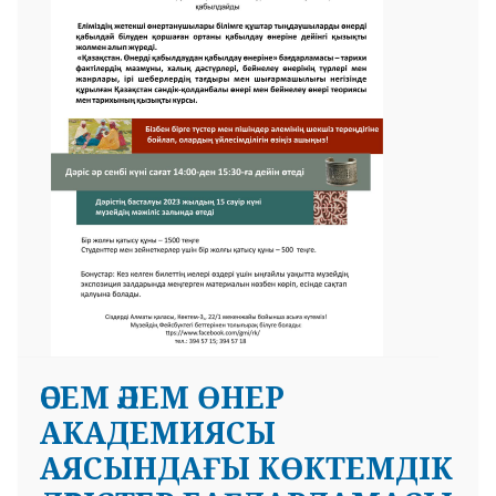
 23 97
ӘСЕМ ӘЛЕМ ӨНЕР
АКАДЕМИЯСЫ
АЯСЫНДАҒЫ КӨКТЕМДІК