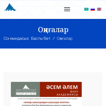
Оқиғалар
Сіз мындасыз:
Басты бет
Оқиғалар