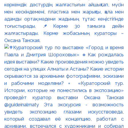
көркемдік дәстүрдің жалғастығын айшықтап, мүсін
мен кескіндемені, пластика мен жарықты, қала мен
адамды ортақ мәдени жадының тұтас кеңістігінде
тоғыстырады. 📌Көрме 30 тамызға дейін
жалғастырады. Көрме жобасының кураторы –
Оксана Танская.