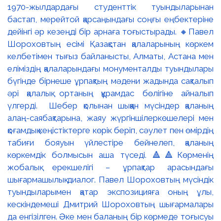
1970-жылдардағы студенттік туындыларынан
бастап, мерейтой қарсаңындағы соңғы еңбектеріне
дейінгі әр кезеңді бір арнаға тоғыстырады. 🔸Павел
Шороховтың есімі Қазақстан қалаларының көркем
келбетімен тығыз байланысты, Алматы, Астана мен
еліміздің қалаларындағы монументалды туындылары
бүгінде бірнеше ұрпақтың мәдени жадында сақталып
әрі қалалық ортаның құрамдас бөлігіне айналып
үлгерді. Шебер қолынан шыққан мүсіндер қаланың
алаң-саябақтарына, жаяу жүргіншілеркөшелері мен
қоғамдық кеңістіктерге көрік беріп, сәулет пен өмірдің
табиғи бояуын үйлестіре бейнелеп, қаланың
көркемдік болмысын аша түседі. 🔺🔺Көрменің
жобалық ерекшелігі – ұрпақтар арасындағы
шығармашылық диалог. Павел Шороховтың мүсіндік
туындыларымен қатар экспозицияға оның ұлы,
кескіндемеші Дмитрий Шороховтың шығармалары
да енгізілген. Әке мен баланың бір көрмеде тоғысуы