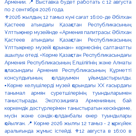
⚜️2026 жылдың 12 тамыз күні сағат 16:00-де Әбілхан
Қастеев атындағы Қазақстан Республикасының
Ұлттық өнер музейінде «Армения палитрасы: Әбілхан
Қастеев атындағы Қазақстан Республикасының
Ұлттық өнер музейі қорынан» көрмесінің салтанатты
ашылуы өтеді. ▫️Көрме Қазақстан Республикасындағы
Армения Республикасының Елшілігінің және Алматы
қаласындағы Армения Республикасының Құрметті
консулдығының қолдауымен ұйымдастырылды.
▪️Көрме келушілерді музей қорындағы ХХ ғасырдағы
танымал армян суретшілерінің туындыларымен
таныстырады. Экспозицияға Арменияның бай
көркемдік дәстүрлерімен таныстыратын кескіндеме,
мүсін және сәндік-қолданбалы өнер туындылары
қойылған. 📍 Көрме 2026 жылғы 12 тамыз - 2 қыркүйек
аралығында жұмыс істейді. ⚜️12 августа в 16:00 в