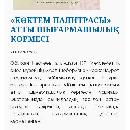
«КӨКТЕМ ПАЛИТРАСЫ»
АТТЫ ШЫҒАРМАШЫЛЫҚ
КӨРМЕСІ
21 Наурыз 2023
Әбілхан Қастеев атындағы ҚР Мемлекеттік
өнер музейінің
«
Арт-шеберхана»
көркемсурет
студиясының
«Ұлыстың рухы»
Наурыз
мерекесіне арналған
«Көктем палитрасы»
атты шығармашылық көрмесін ұсынады.
Экспозицияда оқушылардың 100-ден астам
әртүрлі тақырыпта, жанрда, техникада
орындалған шығармашылық суреттері
көрмеленген.