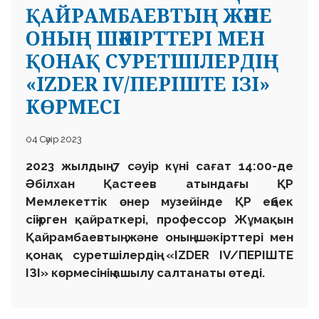
ҚАЙРАМБАЕВТЫҢ ЖӘНЕ
ОНЫҢ ШӘКІРТТЕРІ МЕН
ҚОНАҚ СУРЕТШІЛЕРДІҢ
«IZDER IV/ПЕРІШТЕ ІЗІ»
КӨРМЕСІ
04 Сәуір 2023
2023 жылдың 7 сәуір күні сағат 14:00-де
Әбілхан Қастеев атындағы ҚР
Мемлекеттік өнер музейінде ҚР еңбек
сіңірген қайраткері, профессор Жұмақын
Қайрамбаевтың және оның шәкірттері мен
қонақ суретшілердің «IZDER IV/ПЕРІШТЕ
ІЗІ» көрмесінің ашылу салтанаты өтеді.