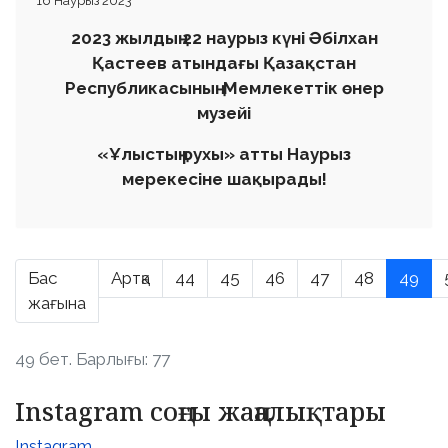
16 Наурыз 2023
2023 жылдың 22 наурыз күні Әбілхан
Қастеев атындағы Қазақстан
Республикасының Мемлекеттік өнер
музейі
«Ұлыстың рухы» атты Наурыз
мерекесіне
шақырады!
Бас
Артқа
44
45
46
47
48
49
жағына
49 бет. Барлығы: 77
Instagram соңғы жаңалықтары
Instagram