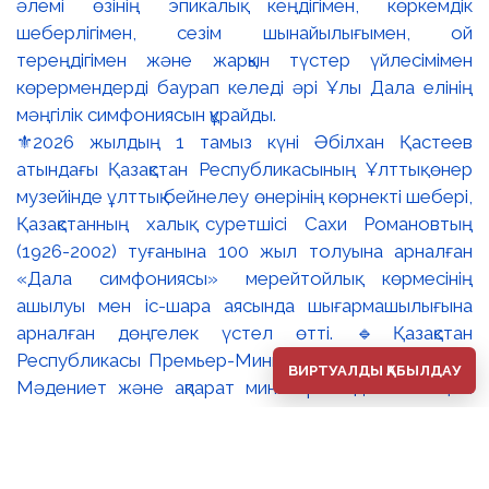
⚜️2026 жылдың 1 тамыз күні Әбілхан Қастеев
атындағы Қазақстан Республикасының Ұлттық өнер
музейінде ұлттық бейнелеу өнерінің көрнекті шебері,
Қазақстанның халық суретшісі Сахи Романовтың
(1926-2002) туғанына 100 жыл толуына арналған
«Дала симфониясы» мерейтойлық көрмесінің
ашылуы мен іс-шара аясында шығармашылығына
арналған дөңгелек үстел өтті. 🔹Қазақстан
Республикасы Премьер-Министрінің орынбасары –
ВИРТУАЛДЫ ҚАБЫЛДАУ
Мәдениет және ақпарат министрі Аида Ғалымқызы
Балаева Сахи Романовтың туғанына 100 жыл
толуына арналған «Дала симфониясы» мерейтойлық
көрмесінің ашылуына орай құттықтау хатын жолдады.