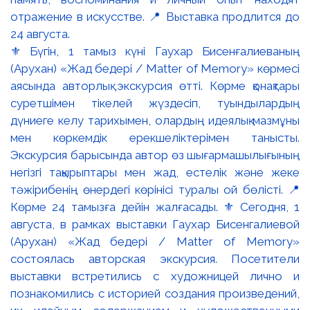
⚜️ Бүгін, 1 тамыз күні Гаухар Бисенғалиеваның
(Арухан) «Жад бедері / Matter of Memory» көрмесі
аясында авторлық экскурсия өтті. Көрме қонақтары
суретшімен тікелей жүздесіп, туындылардың
дүниеге келу тарихымен, олардың идеялық мазмұны
мен көркемдік ерекшеліктерімен танысты.
Экскурсия барысында автор өз шығармашылығының
негізгі тақырыптары мен жад, естелік және жеке
тәжірибенің өнердегі көрінісі туралы ой бөлісті. 📍
Көрме 24 тамызға дейін жалғасады. ⚜️ Сегодня, 1
августа, в рамках выставки Гаухар Бисенгалиевой
(Арухан) «Жад бедері / Matter of Memory»
состоялась авторская экскурсия. Посетители
выставки встретились с художницей лично и
познакомились с историей создания произведений,