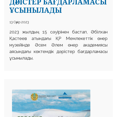
ДӘРІСТЕР БАҒДАРЛАМАСЫ
ҰСЫНЫЛАДЫ
13 Сәуір 2023
2023 жылдың 15 сәуірінен бастап, Әбілхан
Қастеев атындағы ҚР Мемлекеттік өнер
музейінде Әсем Әлем өнер академиясы
аясындағы көктемдік дәрістер бағдарламасы
ұсынылады.