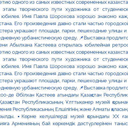
мени Абылхана Кастеева открылась юбилейная ретр
ю одного из самых известных современных казахста
 этапы творческого пути художника от студенческ
и юбилея. Имя Павла Шорохова хорошо знакомо кажд
стана. Его произведения давно стали частью городско
астера украшают площади, парки, пешеходные улицы и
едневную урбанистическую среду. 📌Выставка продлится