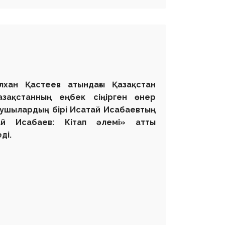
ілхан Қастеев атындағы Қазақстан
зақстанның еңбек сіңірген өнер
алаушылардың бірі Исатай Исабаевтың
й Исабаев: Кітап әлемі» атты
ді.