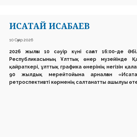
ИСАТАЙ ИСАБАЕВ
10 Сәуір 2026
2026 жылғы 10 сәуір күні сағат 16:00-де Әб
Республикасының Ұлттық өнер музейінде Қа
қайраткері, ұлттық графика өнерінің негізін қ
90 жылдық мерейтойына арналған «Исата
ретроспективті көрменің салтанатты ашылуы өте