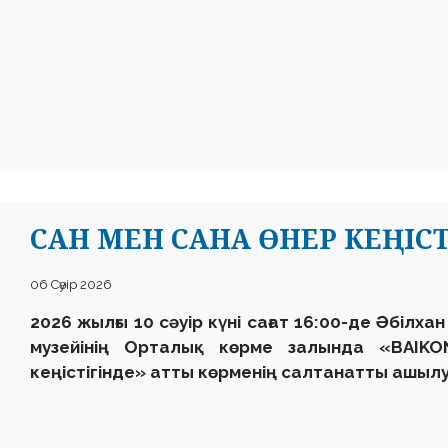
САН МЕН САНА ӨНЕР КЕҢІСТ
06 Сәуір 2026
2026 жылғы 10 сәуір күні сағат 16:00-де Әбілх
музейінің Орталық көрме залында «BAIK
кеңістігінде»
атты көрменің салтанатты ашылу