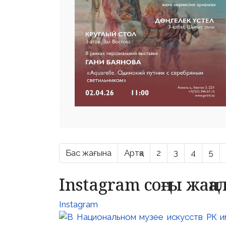
Бас жағына
Артқа
2
3
4
5
Instagram соңғы жаң
Instagram