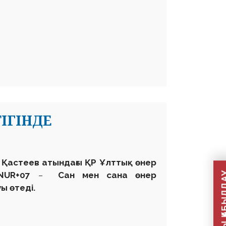
ІГІНДЕ
ан Қастеев атындағы ҚР Ұлттық өнер
ONUR+07
–
Сан мен сана өнер
ы өтеді.