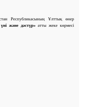
қстан Республикасының Ұлттық өнер
үні және дәстүр»
атты жеке көрмесі