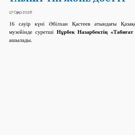
17 Сәуір 2026
16 сәуір күні Әбілхан Қастеев атындағы Қаза
музейінде суретші
Нұрбек Назарбектің «Табиғат 
ашылады.