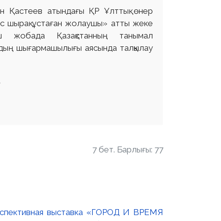
ан Қастеев атындағы ҚР Ұлттық өнер
міс шырақ ұстаған жолаушы» атты жеке
ыш жобада Қазақстанның танымал
дың шығармашылығы аясында талқылау
а
7 бет. Барлығы: 77