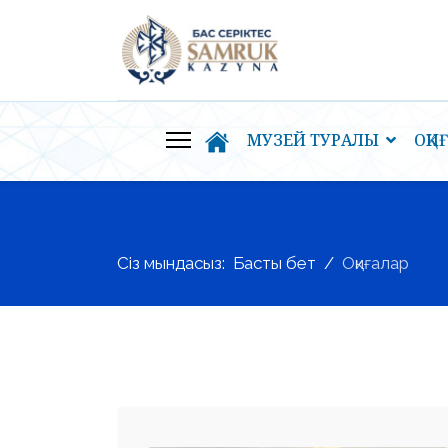
МУЗЕЙ ТУРАЛЫ
ОҚИ
Сіз мындасыз:
Басты бет
Оқиғалар