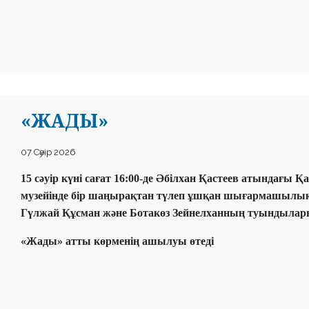
«ЖАДЫ»
07 Сәуір 2026
15 сәуір күні сағат 16:00-де Әбілхан Қастеев атындағы
музейінде бір шаңырақтан түлеп ұшқан шығармашылық ә
Гүлжай Құсман және Ботакөз Зейнелханның туындылар
«Жады» атты көрменің ашылуы өтеді