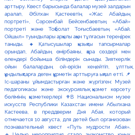
арттыру. Квест барысында балалар музей залдарын
аралап, Әбілхан Қастеевтің «Жас Абайдың
портреті», Сәрсенбай Бейсенбаевтың «Абай»
портреті және Тоқболат Тоғысбаевтың «Абай.
Ойшыл» туындылары арқылы ақын тұлғасын тереңірек
таныды. 🔸Қатысушылар қызықты тапсырмалар
орындап, Абайдың өмірбаяны, қара сөздері мен
өлеңдері бойынша білімдерін сынады. Зияткерлік
ойын балалардың ой-өрісін кеңейтіп, ұлттық
құндылықтарға деген құрметін арттыруға ықпал етті. 📌
Іс-шараны ұйымдастырған және жүргізген: Музей
педагогикасы және экскурсиялық қызмет көрсету
бөлімінің қызметкерлері ⚜️В Национальном музее
искусств Республики Казахстан имени Абылхана
Кастеева, в преддверии Дня Абая, который
отмечается 10 августа, для детей был организован
познавательный квест «Путь мудрости Абая».
🔹Целью мероприятия стало знакомство юных