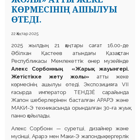
КӨРМЕСІНІҢ АШЫЛУЫ
ӨТЕДІ.
22 Қаңтар 2025
2025 жылдың 21 қаңтары сағат 16.00-де
Әбілхан Қастеев атындағы Қазақстан
Республикасы Мемлекеттік өнер музейінде
Алекс Сорбонның «Жарық жауынгері.
Жетістікке жету жолы»
атты жеке
көрмесінің ашылуы өтеді. Экспозицияға VII
ғасырда император ТЕНДЗЁ сарайында
Жапон шеберлерінен басталған АРАРЭ және
МАКИ-Э техникасында орындалған 30-ға жуық
панно қойылады.
Алекс Сорбонн — суретші, дизайнер және
мүсінші, Арарэ мен Маки-Э жапондық зергерлік