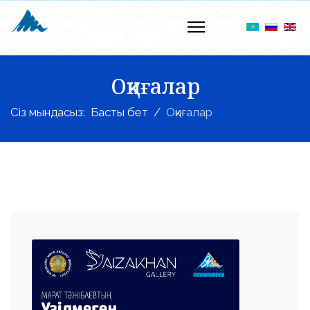
Оқиғалар
Сіз мындасыз:
Басты бет
Оқиғалар