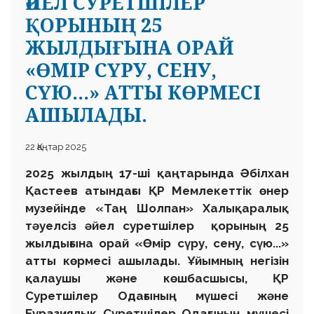
ӘЙЕЛ СУРЕТШІЛЕР
ҚОРЫНЫҢ 25
ЖЫЛДЫҒЫНА ОРАЙ
«ӨМІР СҮРУ, СЕНУ,
СҮЮ...» АТТЫ КӨРМЕСІ
АШЫЛАДЫ.
22 Қаңтар 2025
2025 жылдың 17-ші қаңтарында Әбілхан
Қастеев атындағы ҚР Мемлекеттік өнер
музейінде «Таң Шолпан» Халықаралық
тәуелсіз әйел суретшілер қорының 25
жылдығына орай «Өмір сүру, сену, сүю...»
атты көрмесі ашылады. Ұйымның негізін
қалаушы және көшбасшысы, ҚР
Суретшілер Одағының мүшесі және
Еуразиялық Суретшілер Одағының мүшесі