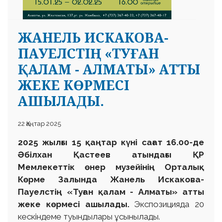
ЖАНЕЛЬ ИСКАКОВА-
ПАУЕЛСТІҢ «ТУҒАН
ҚАЛАМ - АЛМАТЫ» АТТЫ
ЖЕКЕ КӨРМЕСІ
АШЫЛАДЫ.
22 Қаңтар 2025
2025 жылғы 15 қаңтар күні сағат 16.00-де
Әбілхан Қастеев атындағы ҚР
Мемлекеттік өнер музейінің Орталық
Көрме Залында Жанель Искакова-
Пауелстің «Туған қалам - Алматы» атты
жеке көрмесі ашылады.
Экспозицияда 20
кескіндеме туындылары ұсынылады.