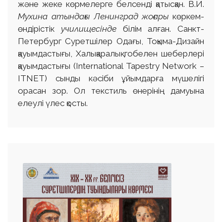
және жеке көрмелерге белсенді қатысқан. В.И.
Мухина атындағы Ленинград жоғары
көркем-
өндірістік
училищесінде
білім алған. Санкт-
Петербург Суретшілер Одағы, Тоқыма-Дизайн
қауымдастығы, Халықаралық гобелен шеберлері
қауымдастығы (International Tapestry Network –
ITNET) сынды кәсіби ұйымдарға мүшелігі
орасан зор. Ол текстиль өнерінің дамуына
елеулі үлес қосты.