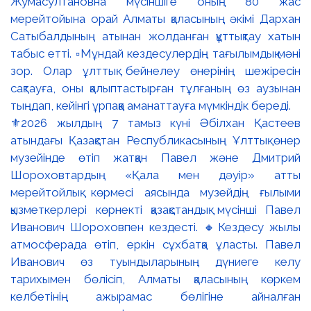
⚜️2026 жылдың 7 тамыз күні Әбілхан Қастеев
атындағы Қазақстан Республикасының Ұлттық өнер
музейінде өтіп жатқан Павел және Дмитрий
Шороховтардың «Қала мен дәуір» атты
мерейтойлық көрмесі аясында музейдің ғылыми
қызметкерлері көрнекті қазақстандық мүсінші Павел
Иванович Шороховпен кездесті. 🔸Кездесу жылы
атмосферада өтіп, еркін сұхбатқа ұласты. Павел
Иванович өз туындыларының дүниеге келу
тарихымен бөлісіп, Алматы қаласының көркем
келбетінің ажырамас бөлігіне айналған