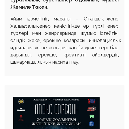
Жәмилә Такен.
Ұйым қызметінің мақсаты – Отандық және
Халықаралық өнер кеңістігінде әр түрлі өнер
түрлері мен жанрларында жұмыс істейтін,
өзіндік жеке, ерекше көзқарасы, инновациялық
идеялары және жоғары кәсіби қасиеттері бар
дарынды, ерекше, креативті әйелдердің
шығармашылығын насихаттау.