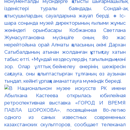
монументалды мүсіндерге қатысты шығармашылық
ізденістері туралы баяндады. Сондай-ақ
қатысушылардың сауалдарына жауап берді. 🔹Іс-
шара соңында музей директорының ғылыми жұмыс
жөніндегі орынбасары Кобжанова Светлана
Жумасултановна мүсіншіге оның 80 жас
мерейтойына орай Алматы қаласының әкімі Дархан
Сатыбалдының атынан жолданған құттықтау хатын
табыс етті. ▫️Мұндай кездесулердің тағылымдық мәні
зор. Олар ұлттық бейнелеу өнерінің шежіресін
сақтауға, оны қалыптастырған тұлғаның өз аузынан
тыңдап, кейінгі ұрпаққа аманаттауға мүмкіндік береді.