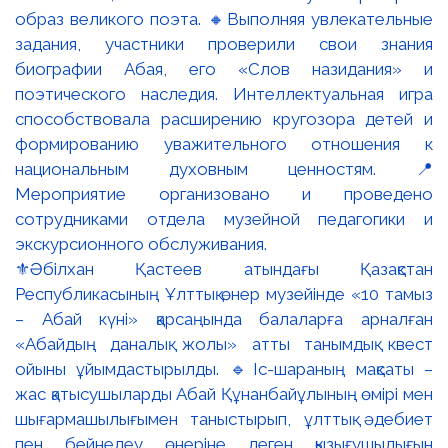
⚜️Әбілхан Қастеев атындағы Қазақстан
Республикасының Ұлттық өнер музейінде «10 тамыз
– Абай күні» қарсаңында балаларға арналған
«Абайдың даналық жолы» атты танымдық квест
ойыны ұйымдастырылды. 🔹Іс-шараның мақсаты –
жас қатысушыларды Абай Құнанбайұлының өмірі мен
шығармашылығымен таныстырып, ұлттық әдебиет
пен бейнелеу өнеріне деген қызығушылығын