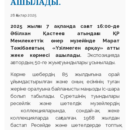
АШЫЛАДЫ.
28 Қаңтар 2025
2025 жылғы 7 ақпанда сағат 16:00-де
Әбілхан Қастеев атындағы ҚР
Мемлекеттік өнер музейінде Марат
Тәжібаевтың «Үзілмеген арқау» атты
жеке көрмесі ашылады.
Экспозицияда
автордың 50-ге жуық туындылары ұсынылады.
Көрме шебердің 85 жылдығына орай
ұйымдастырылған және оның есімінің туған
жеріне оралуына байланысты маңызды іс-шара
болып табылады. Суретшінің туындылары
ресейлік және шетелдік музейлердің
коллекцияларында, сондай-ақ жеке
коллекцияларда сақталған. 1968 жылдан
бастап Ресейде және шетелдерде топтық