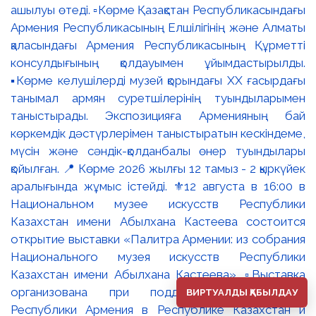
ашылуы өтеді. ▫️Көрме Қазақстан Республикасындағы
Армения Республикасының Елшілігінің және Алматы
қаласындағы Армения Республикасының Құрметті
консулдығының қолдауымен ұйымдастырылды.
▪️Көрме келушілерді музей қорындағы ХХ ғасырдағы
танымал армян суретшілерінің туындыларымен
таныстырады. Экспозицияға Арменияның бай
көркемдік дәстүрлерімен таныстыратын кескіндеме,
мүсін және сәндік-қолданбалы өнер туындылары
қойылған. 📍 Көрме 2026 жылғы 12 тамыз - 2 қыркүйек
аралығында жұмыс істейді. ⚜️12 августа в 16:00 в
Национальном музее искусств Республики
Казахстан имени Абылхана Кастеева состоится
открытие выставки «Палитра Армении: из собрания
Национального музея искусств Республики
Казахстан имени Абылхана Кастеева». ▫️Выставка
организована при поддержке Посольства
ВИРТУАЛДЫ ҚАБЫЛДАУ
Республики Армения в Республике Казахстан и