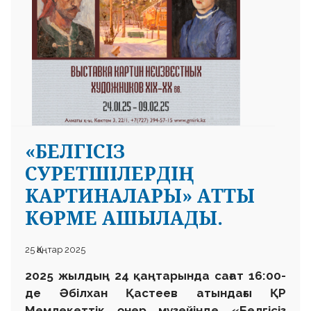
«БЕЛГІСІЗ
СУРЕТШІЛЕРДІҢ
КАРТИНАЛАРЫ» АТТЫ
КӨРМЕ АШЫЛАДЫ.
25 Қаңтар 2025
2025 жылдың 24 қаңтарында сағат 16:00-
де Әбілхан Қастеев атындағы ҚР
Мемлекеттік өнер музейінде «Белгісіз