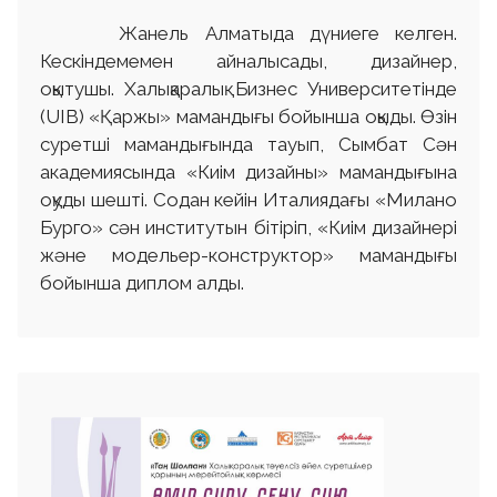
Жанель Алматыда дүниеге келген.
Кескіндемемен айналысады, дизайнер,
оқытушы. Халықаралық Бизнес Университетінде
(UIB) «Қаржы» мамандығы бойынша оқыды. Өзін
суретші мамандығында тауып, Сымбат Сән
академиясында «Киім дизайны» мамандығына
оқуды шешті. Содан кейін Италиядағы «Милано
Бурго» сән институтын бітіріп, «Киім дизайнері
және модельер-конструктор» мамандығы
бойынша диплом алды.