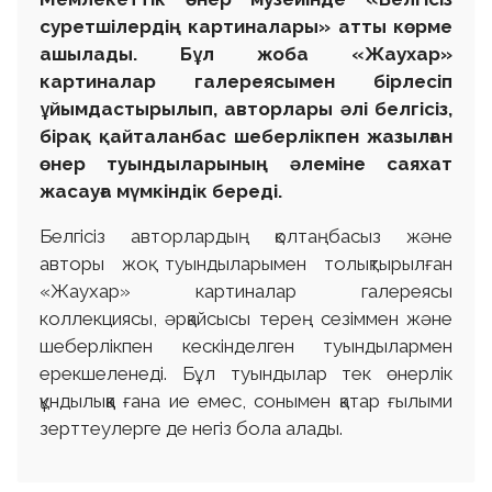
суретшілердің картиналары» атты көрме
ашылады. Бұл жоба «Жаухар»
картиналар галереясымен бірлесіп
ұйымдастырылып, авторлары әлі белгісіз,
бірақ қайталанбас шеберлікпен жазылған
өнер туындыларының әлеміне саяхат
жасауға мүмкіндік береді.
Белгісіз авторлардың қолтаңбасыз және
авторы жоқ туындыларымен толықтырылған
«Жаухар» картиналар галереясы
коллекциясы, әрқайсысы терең сезіммен және
шеберлікпен кескінделген туындылармен
ерекшеленеді. Бұл туындылар тек өнерлік
құндылыққа ғана ие емес, сонымен қатар ғылыми
зерттеулерге де негіз бола алады.