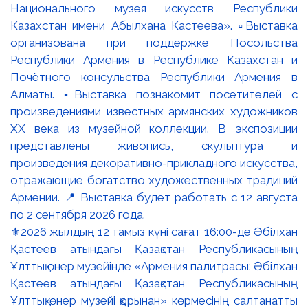
⚜️2026 жылдың 12 тамыз күні сағат 16:00-де Әбілхан
Қастеев атындағы Қазақстан Республикасының
Ұлттық өнер музейінде «Армения палитрасы: Әбілхан
Қастеев атындағы Қазақстан Республикасының
Ұлттық өнер музейі қорынан» көрмесінің салтанатты