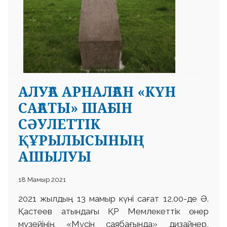
АЛУҒА АРНАЛҒАН «КҮН
САҒАТЫ» ШАҒЫН
СӘУЛЕТТІК
ҚҰРЫЛЫСЫНЫҢ
АШЫЛУЫ
18 Мамыр 2021
2021 жылдың 13 мамыр күні сағат 12.00-де Ә.
Қастеев атындағы ҚР Мемлекеттік өнер
музейінің «Мүсін саябағында» дизайнер,