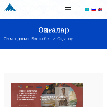
Оқиғалар
Сіз мындасыз:
Басты бет
Оқиғалар