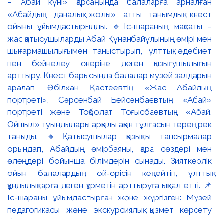
– Абай күні» қарсаңында балаларға арналған
«Абайдың даналық жолы» атты танымдық квест
ойыны ұйымдастырылды. 🔹Іс-шараның мақсаты –
жас қатысушыларды Абай Құнанбайұлының өмірі мен
шығармашылығымен таныстырып, ұлттық әдебиет
пен бейнелеу өнеріне деген қызығушылығын
арттыру. Квест барысында балалар музей залдарын
аралап, Әбілхан Қастеевтің «Жас Абайдың
портреті», Сәрсенбай Бейсенбаевтың «Абай»
портреті және Тоқболат Тоғысбаевтың «Абай.
Ойшыл» туындылары арқылы ақын тұлғасын тереңірек
таныды. 🔸Қатысушылар қызықты тапсырмалар
орындап, Абайдың өмірбаяны, қара сөздері мен
өлеңдері бойынша білімдерін сынады. Зияткерлік
ойын балалардың ой-өрісін кеңейтіп, ұлттық
құндылықтарға деген құрметін арттыруға ықпал етті. 📌
Іс-шараны ұйымдастырған және жүргізген: Музей
педагогикасы және экскурсиялық қызмет көрсету