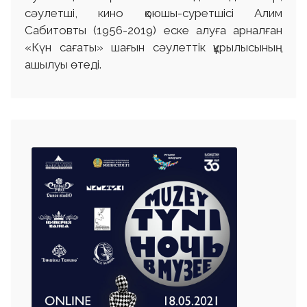
сәулетші, кино қоюшы-суретшісі Алим
Сабитовты (1956-2019) еске алуға арналған
«Күн сағаты» шағын сәулеттік құрылысының
ашылуы өтеді.