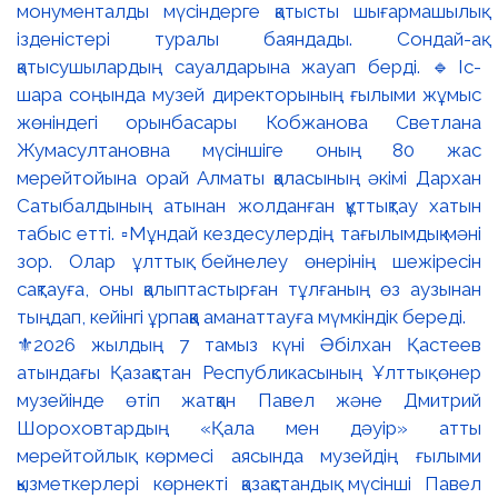
⚜️2026 жылдың 7 тамыз күні Әбілхан Қастеев
атындағы Қазақстан Республикасының Ұлттық өнер
музейінде өтіп жатқан Павел және Дмитрий
Шороховтардың «Қала мен дәуір» атты
мерейтойлық көрмесі аясында музейдің ғылыми
қызметкерлері көрнекті қазақстандық мүсінші Павел