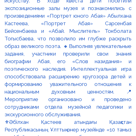
⚜️Әбілхан Қастеев атындағы Қазақстан
Республикасының Ұлттық өнер музейінде «10 тамыз