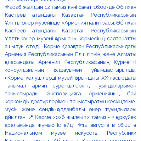
⚜️2026 жылдың 12 тамыз күні сағат 16:00-де Әбілхан
Қастеев атындағы Қазақстан Республикасының
Ұлттық өнер музейінде «Армения палитрасы: Әбілхан
Қастеев атындағы Қазақстан Республикасының
Ұлттық өнер музейі қорынан» көрмесінің салтанатты
ашылуы өтеді. ▫️Көрме Қазақстан Республикасындағы
Армения Республикасының Елшілігінің және Алматы
қаласындағы Армения Республикасының Құрметті
консулдығының қолдауымен ұйымдастырылды.
▪️Көрме келушілерді музей қорындағы ХХ ғасырдағы
танымал армян суретшілерінің туындыларымен
таныстырады. Экспозицияға Арменияның бай
көркемдік дәстүрлерімен таныстыратын кескіндеме,
мүсін және сәндік-қолданбалы өнер туындылары
қойылған. 📍 Көрме 2026 жылғы 12 тамыз - 2 қыркүйек
аралығында жұмыс істейді. ⚜️12 августа в 16:00 в
Национальном музее искусств Республики
Казахстан имени Абылхана Кастеева состоится