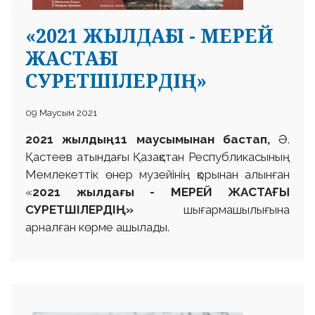
«2021 ЖЫЛДАҒЫ - МЕРЕЙ
ЖАСТАҒЫ
СУРЕТШІЛЕРДІҢ»
 23 97
09 Маусым 2021
2021 жылдың 11 маусымынан бастап,
Ә.
Қастеев атындағы Қазақстан Республикасының
Мемлекеттік өнер музейінің қорынан алынған
«
2021 жылдағы -
МЕРЕЙ ЖАСТАҒЫ
СУРЕТШІЛЕРДІҢ»
шығармашылығына
арналған көрме ашылады.