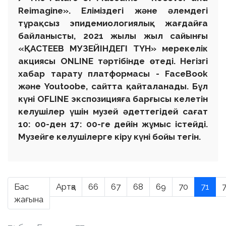
Reimagine». Еліміздегі және әлемдегі
тұрақсыз эпидемиологиялық жағдайға
байланысты, 2021 жылы жыл сайынғы
«ҚАСТЕЕВ МУЗЕЙІНДЕГІ ТҮН» мерекелік
акциясы ONLINE тәртібінде өтеді. Негізгі
хабар тарату платформасы - FaceBook
және Youtoobe, сайтта қайталанады. Бұл
күні OFLINE экспозицияға барғысы келетін
келушілер үшін музей әдеттегідей сағат
10: 00-ден 17: 00-ге дейін жұмыс істейді.
Музейге келушілерге кіру күні бойы тегін.
Бас
Артқа
66
67
68
69
70
71
жағына