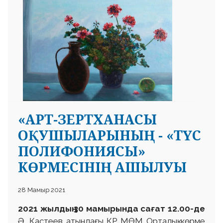
«АРТ-ЗЕРТХАНАСЫ
ОҚУШЫЛАРЫНЫҢ - «ТҮС
ПОЛИФОНИЯСЫ»
КӨРМЕСІНІҢ АШЫЛУЫ
28 Мамыр 2021
2021 жылдың 30 мамырында сағат 12.00-де
Ә. Қастеев атындағы ҚР МӨМ Орталық көрме