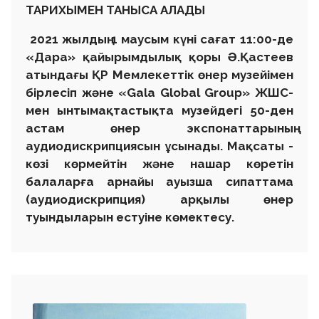
ТАРИХЫМЕН ТАНЫСА АЛАДЫ
2021 жылдың 1 маусым күні сағат 11:00-де
«Дара» қайырымдылық қоры Ә.Қастеев
атындағы ҚР Мемлекеттік өнер музейімен
бірлесіп және «Gala Global Group» ЖШС-
мен ынтымақтастықта музейдегі 50-ден
астам өнер экспонаттарының
аудиодискрипциясын ұсынады. Мақсаты -
көзі көрмейтін және нашар көретін
балаларға арнайы ауызша сипаттама
(аудиодискрипция) арқылы өнер
туындыларын естуіне көмектесу.