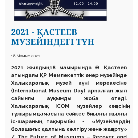
2021 - ҚАСТЕЕВ
МУЗЕЙІНДЕГІ ТҮН
18 Мамыр 2021
2021 жылдың 18 мамырында Ә. Қастеев
атындағы ҚР Мемлекеттік өнер музейінде
Халықаралық музей күні мерекесіне
(International Museum Day) арналған жыл
сайынғы ауқымды жоба өтеді.
Халықаралық ICOM музейлер кеңесінің
тұжырымдамасына сәйкес биылғы жылғы
іс-шараның тақырыбы - «Музейлердің
болашағы: қалпына келтіру және жаңарту»
/ The Future of Museums – Recover and