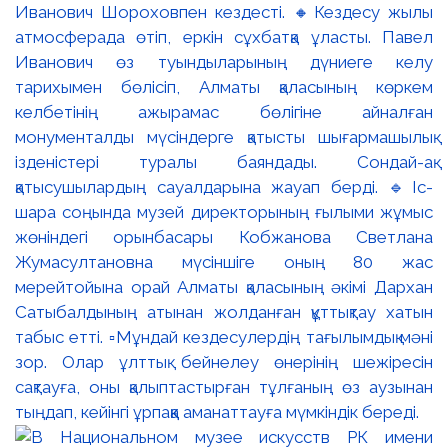
Иванович Шороховпен кездесті. 🔸Кездесу жылы
атмосферада өтіп, еркін сұхбатқа ұласты. Павел
Иванович өз туындыларының дүниеге келу
тарихымен бөлісіп, Алматы қаласының көркем
келбетінің ажырамас бөлігіне айналған
монументалды мүсіндерге қатысты шығармашылық
ізденістері туралы баяндады. Сондай-ақ
қатысушылардың сауалдарына жауап берді. 🔹Іс-
шара соңында музей директорының ғылыми жұмыс
жөніндегі орынбасары Кобжанова Светлана
Жумасултановна мүсіншіге оның 80 жас
мерейтойына орай Алматы қаласының әкімі Дархан
Сатыбалдының атынан жолданған құттықтау хатын
табыс етті. ▫️Мұндай кездесулердің тағылымдық мәні
зор. Олар ұлттық бейнелеу өнерінің шежіресін
сақтауға, оны қалыптастырған тұлғаның өз аузынан
тыңдап, кейінгі ұрпаққа аманаттауға мүмкіндік береді.