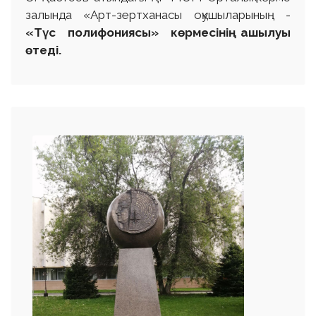
залында «Арт-зертханасы оқушыларының -
«Түс полифониясы» көрмесінің ашылуы
өтеді.