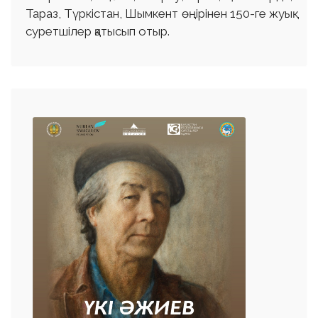
Тараз, Түркістан, Шымкент өңірінен 150-ге жуық
суретшілер қатысып отыр.