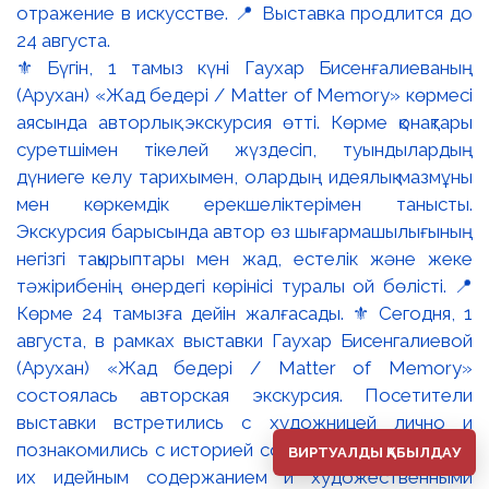
⚜️ Бүгін, 1 тамыз күні Гаухар Бисенғалиеваның
(Арухан) «Жад бедері / Matter of Memory» көрмесі
аясында авторлық экскурсия өтті. Көрме қонақтары
суретшімен тікелей жүздесіп, туындылардың
дүниеге келу тарихымен, олардың идеялық мазмұны
мен көркемдік ерекшеліктерімен танысты.
Экскурсия барысында автор өз шығармашылығының
негізгі тақырыптары мен жад, естелік және жеке
тәжірибенің өнердегі көрінісі туралы ой бөлісті. 📍
Көрме 24 тамызға дейін жалғасады. ⚜️ Сегодня, 1
августа, в рамках выставки Гаухар Бисенгалиевой
(Арухан) «Жад бедері / Matter of Memory»
состоялась авторская экскурсия. Посетители
выставки встретились с художницей лично и
познакомились с историей создания произведений,
ВИРТУАЛДЫ ҚАБЫЛДАУ
их идейным содержанием и художественными