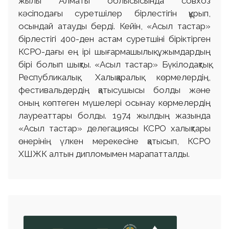
жылы Алматы облысысында совхоз
кәсіподағы суретшілер бірлестігін құрып,
осындай атауды берді. Кейін, «Асыл тастар»
бірлестігі 400-ден астам суретшіні біріктірген
КСРО-дағы ең ірі шығармашылық ұжымдардың
бірі болып шықты. «Асыл тастар» Бүкілодақтық,
Республикалық, Халықаралық көрмелердің,
фестивальдердің қатысушысы болды және
оның көптеген мүшелері осынау көрмелердің
лауреаттары болды. 1974 жылдың жазында
«Асыл тастар» делегациясы КСРО халықтары
өнерінің үлкен мерекесіне қатысып, КСРО
ХШЖК алтын дипломымен марапатталды.