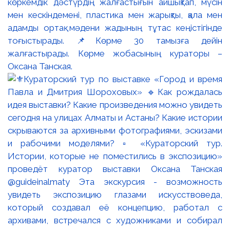
көркемдік дәстүрдің жалғастығын айшықтап, мүсін
мен кескіндемені, пластика мен жарықты, қала мен
адамды ортақ мәдени жадының тұтас кеңістігінде
тоғыстырады. 📌Көрме 30 тамызға дейін
жалғастырады. Көрме жобасының кураторы –
Оксана Танская.