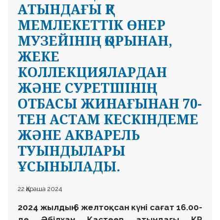
АТЫНДАҒЫ ҚР
МЕМЛЕКЕТТІК ӨНЕР
МУЗЕЙІНІҢ ҚОРЫНАН,
ЖЕКЕ
КОЛЛЕКЦИЯЛАРДАН
ЖӘНЕ СУРЕТШІНІҢ
ОТБАСЫ ЖИНАҒЫНАН 70-
ТЕН АСТАМ КЕСКІНДЕМЕ
ЖӘНЕ АКВАРЕЛЬ
ТУЫНДЫЛАРЫ
ҰСЫНЫЛАДЫ.
22 Қараша 2024
2024 жылдың 6 желтоқсан күні сағат 16.00-
де Әбілхан Қастеев атындағы ҚР