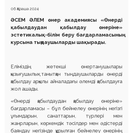
06 Қараша 2024
ӘСЕМ ӘЛЕМ өнер академиясы «Өнерді
қабылдаудан қабылдау өнеріне»
эстетикалық-білім беру бағдарламасының
курсына тыңдаушыларды
шақырады
.
Еліміздің жетекші өнертанушылары
қызығушылық танытқан тыңдаушыларды өнерді
қабылдау арқылы айналадағы әлемді қабылдауға
жол ашады.
«Өнерді қабылдаудан қабылдау өнеріне»
бағдарламасы – бұл бейнелеу өнерінің негізгі
ұғымдарын, санаттарын, түрлері мен
жанрларын, көркемдік тәсілдер мен әдістерді
баяндау негізінде құрылған бейнелеу өнерінің