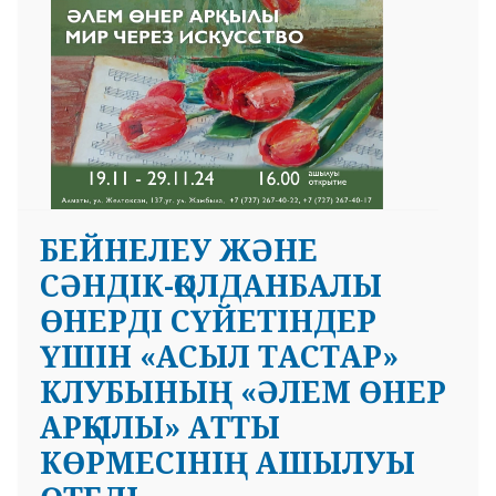
БЕЙНЕЛЕУ ЖӘНЕ
СӘНДІК-ҚОЛДАНБАЛЫ
ӨНЕРДІ СҮЙЕТІНДЕР
ҮШІН «АСЫЛ ТАСТАР»
КЛУБЫНЫҢ «ӘЛЕМ ӨНЕР
АРҚЫЛЫ» АТТЫ
КӨРМЕСІНІҢ АШЫЛУЫ