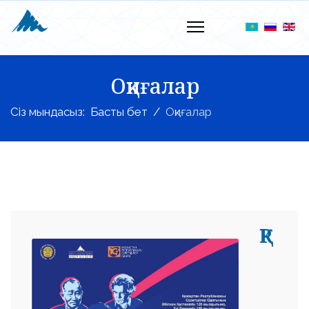
Оқиғалар
Сіз мындасыз:
Басты бет
Оқиғалар
ҚР