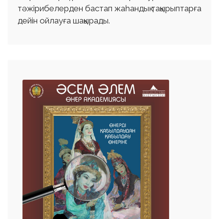
тәжірибелерден бастап жаһандық тақырыптарға
дейін ойлауға шақырады.