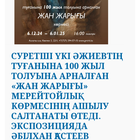
CУРЕТШІ ҮКІ ӘЖИЕВТІҢ
ТУҒАНЫНА 100 ЖЫЛ
ТОЛУЫНА АРНАЛҒАН
«ЖАН ЖАРЫҒЫ»
МЕРЕЙТОЙЛЫҚ
КӨРМЕСІНІҢ АШЫЛУ
САЛТАНАТЫ ӨТЕДІ.
ЭКСПОЗИЦИЯДА
ӘБІЛХАН ҚАСТЕЕВ