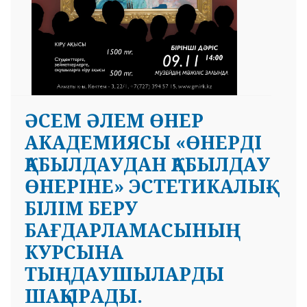
ӘСЕМ ӘЛЕМ ӨНЕР
АКАДЕМИЯСЫ «ӨНЕРДІ
ҚАБЫЛДАУДАН ҚАБЫЛДАУ
ӨНЕРІНЕ» ЭСТЕТИКАЛЫҚ-
БІЛІМ БЕРУ
БАҒДАРЛАМАСЫНЫҢ
КУРСЫНА
ТЫҢДАУШЫЛАРДЫ
ШАҚЫРАДЫ.