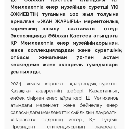
Мемлекеттік өнер музейінде суретші ҮКІ
ӘЖИЕВТІҢ туғанына 100 жыл толуына
арналған «ЖАН ЖАРЫҒЫ» мерейтойлық
көрмесінің ашылу салтанаты өтеді.
Экспозицияда Әбілхан Қастеев атындағы
ҚР Мемлекеттік өнер музейінің қорынан,
жеке коллекциялардан және суретшінің
отбасы жинағынан 70-тен астам
кескіндеме және акварель туындылары
ұсынылады.
2024 жылы көрнекті қазақстандық суретші,
Қазақстан акварелінің шебері, Қазақстанның
еңбек сіңірген өнер қайраткері, Ш. Уәлиханов
атындағы мәдениет және бейнелеу өнері
саласындағы мемлекеттік сыйлықтың лауреаты,
«Парасат» орденінің иегері, ҚР Тұңғыш
Президенті стипендиясының лауреаты,