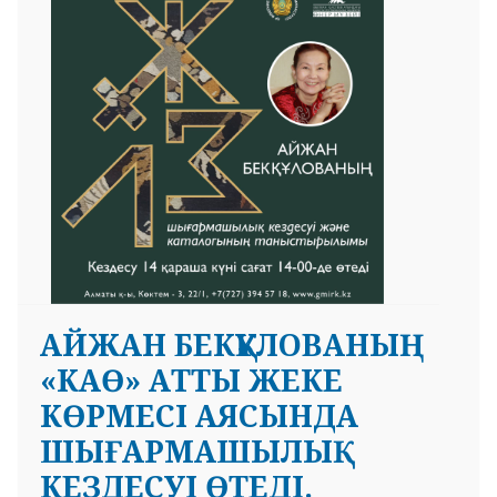
АЙЖАН БЕКҚҰЛОВАНЫҢ
«КАӨ» АТТЫ ЖЕКЕ
КӨРМЕСІ АЯСЫНДА
ШЫҒАРМАШЫЛЫҚ
КЕЗДЕСУІ ӨТЕДІ.