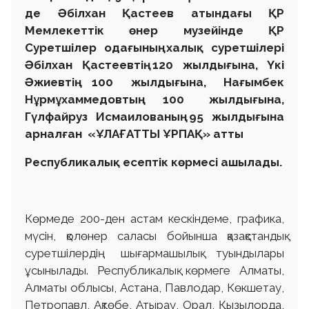
де Әбілхан Қастеев атындағы ҚР
Мемлекеттік өнер музейінде ҚР
Суретшілер одағының
халық суретшілері
Әбілхан
Қастеевтің 120 жылдығына, Үкі
Әжиевтің 100 жылдығына, Нағымбек
Нұрмұхаммедовтың 100 жылдығына,
Гүлфайруз Исмаилованың 95 жылдығына
арналған «ҰЛАҒАТТЫ ҰРПАҚ» атты
Республикалық есептік көрмесі ашылады.
Көрмеде 200-ден астам кескіндеме, графика,
мүсін, қолөнер саласы бойынша қазақстандық
суретшілердің шығармашылық туындылары
ұсынылады. Республикалық көрмеге Алматы,
Алматы облысы, Астана, Павлодар, Көкшетау,
Петропавл, Ақтөбе, Атырау, Орал, Қызылорда,