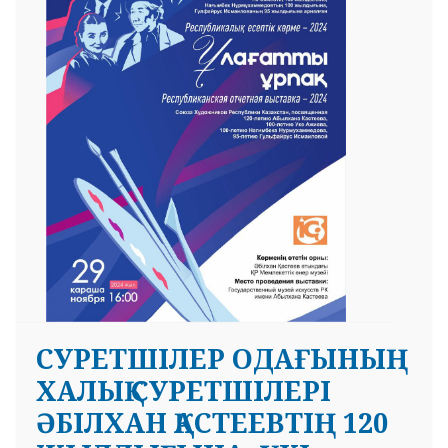
 23 97
СУРЕТШІЛЕР ОДАҒЫНЫҢ
ХАЛЫҚ СУРЕТШІЛЕРІ
ӘБІЛХАН ҚАСТЕЕВТІҢ 120