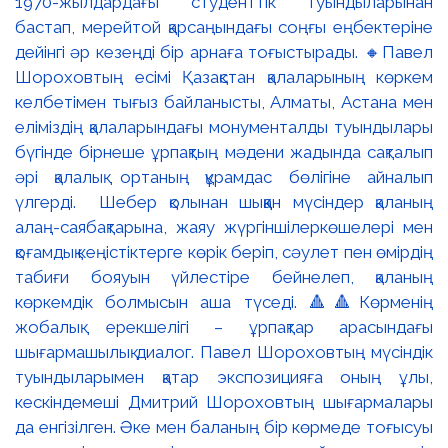
1970-жылдардағы студенттік туындыларынан
бастап, мерейтой қарсаңындағы соңғы еңбектеріне
дейінгі әр кезеңді бір арнаға тоғыстырады. 🔸Павел
Шороховтың есімі Қазақстан қалаларының көркем
келбетімен тығыз байланысты, Алматы, Астана мен
еліміздің қалаларындағы монументалды туындылары
бүгінде бірнеше ұрпақтың мәдени жадында сақталып
әрі қалалық ортаның құрамдас бөлігіне айналып
үлгерді. Шебер қолынан шыққан мүсіндер қаланың
алаң-саябақтарына, жаяу жүргіншілеркөшелері мен
қоғамдық кеңістіктерге көрік беріп, сәулет пен өмірдің
табиғи бояуын үйлестіре бейнелеп, қаланың
көркемдік болмысын аша түседі. 🔺🔺Көрменің
жобалық ерекшелігі – ұрпақтар арасындағы
шығармашылық диалог. Павел Шороховтың мүсіндік
туындыларымен қатар экспозицияға оның ұлы,
кескіндемеші Дмитрий Шороховтың шығармалары
да енгізілген. Әке мен баланың бір көрмеде тоғысуы