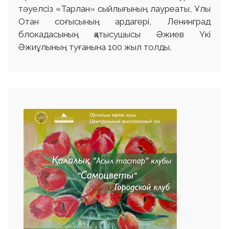
тәуелсіз «Тарлан» сыйлығының лауреаты, Ұлы
Отан соғысының ардагері, Ленинград
блокадасының қатысушысы Әжиев Үкі
Әжиұлының туғанына 100 жыл толды.