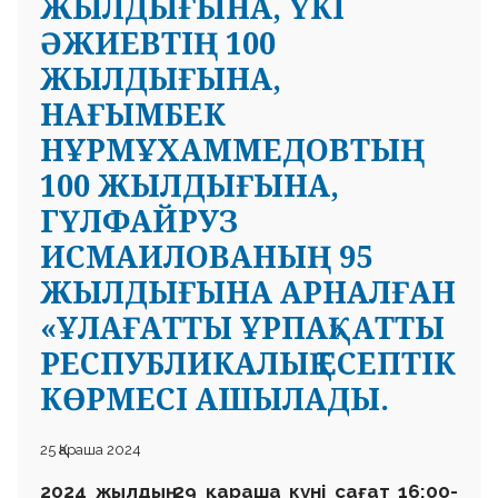
ЖЫЛДЫҒЫНА, ҮКІ
ӘЖИЕВТІҢ 100
ЖЫЛДЫҒЫНА,
НАҒЫМБЕК
НҰРМҰХАММЕДОВТЫҢ
100 ЖЫЛДЫҒЫНА,
ГҮЛФАЙРУЗ
ИСМАИЛОВАНЫҢ 95
ЖЫЛДЫҒЫНА АРНАЛҒАН
«ҰЛАҒАТТЫ ҰРПАҚ» АТТЫ
РЕСПУБЛИКАЛЫҚ ЕСЕПТІК
КӨРМЕСІ АШЫЛАДЫ.
25 Қараша 2024
2024 жылдың 29 қараша күні сағат 16:00-