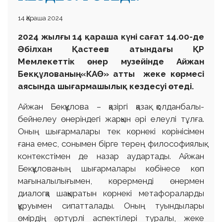
14 Қараша 2024
2024 жылғы 14 қараша күні сағат 14.00-де
Әбілхан Қастеев атындағы ҚР
Мемлекеттік өнер музейінде Айжан
Бекқұлованың «КАӨ» атты жеке көрмесі
аясында шығармашылық кездесуі өтеді.
Айжан Бекқұлова – қазіргі қазақ қолданбалы-
бейнелеу өнеріндегі жарқын әрі елеулі тұлға.
Оның шығармалары тек көрнекі көрінісімен
ғана емес, сонымен бірге терең философиялық
контекстімен де назар аудартады. Айжан
Бекқұлованың шығармалары көбінесе көп
мағыналылығымен, көрерменді өнермен
диалогқа шақыратын көрнекі метафораларды
құруымен сипатталады. Оның туындылары
өмірдің әртүрлі аспектілері туралы, жеке