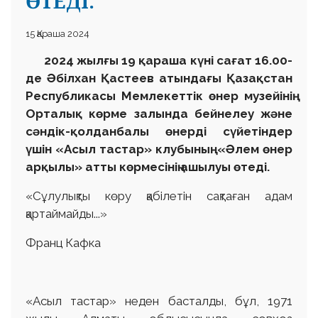
ӨТЕДІ.
15 Қараша 2024
2024 жылғы 19 қараша күні сағат 16.00-
де Әбілхан Қастеев атындағы Қазақстан
Республикасы Мемлекеттік өнер музейінің
Орталық көрме залында бейнелеу және
сәндік-қолданбалы өнерді сүйетіндер
үшін «Асыл тастар» клубының «Әлем өнер
арқылы» атты көрмесінің ашылуы өтеді.
«Сұлулықты көру қабілетін сақтаған адам
қартаймайды...»
Франц Кафка
«Асыл тастар» неден басталды, бұл, 1971