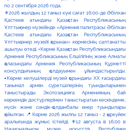
⚜️2026 жылдың 12 тамыз күні сағат 16:00-де Әбілхан
Қастеев атындағы Қазақстан Республикасының
Ұлттық өнер музейінде «Армения палитрасы: Әбілхан
Қастеев атындағы Қазақстан Республикасының
Ұлттық өнер музейі қорынан» көрмесінің салтанатты
ашылуы өтеді. ▫️Көрме Қазақстан Республикасындағы
Армения Республикасының Елшілігінің және Алматы
қаласындағы Армения Республикасының Құрметті
консулдығының қолдауымен ұйымдастырылды.
▪️Көрме келушілерді музей қорындағы ХХ ғасырдағы
танымал армян суретшілерінің туындыларымен
таныстырады. Экспозицияға Арменияның бай
көркемдік дәстүрлерімен таныстыратын кескіндеме,
мүсін және сәндік-қолданбалы өнер туындылары
қойылған. 📍 Көрме 2026 жылғы 12 тамыз - 2 қыркүйек
аралығында жұмыс істейді. ⚜️12 августа в 16:00 в
Национальном музее искусств Республики