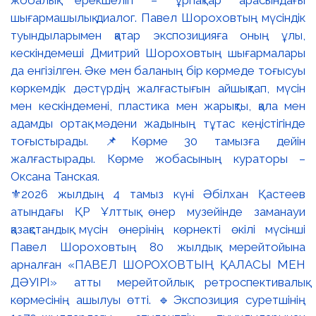
⚜️2026 жылдың 4 тамыз күні Әбілхан Қастеев
атындағы ҚР Ұлттық өнер музейінде заманауи
қазақстандық мүсін өнерінің көрнекті өкілі мүсінші
Павел Шороховтың 80 жылдық мерейтойына
арналған «ПАВЕЛ ШОРОХОВТЫҢ ҚАЛАСЫ МЕН
ДӘУІРІ» атты мерейтойлық ретроспективалық
көрмесінің ашылуы өтті. 🔹Экспозиция суретшінің