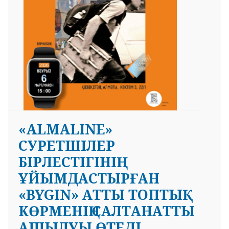
 23 97
«ALMALINE»
СУРЕТШІЛЕР
БІРЛЕСТІГІНІҢ
ҰЙЫМДАСТЫРҒАН
«BYGIN» АТТЫ ТОПТЫҚ
КӨРМЕНІҢ САЛТАНАТТЫ
АШЫЛУЫ ӨТЕДІ