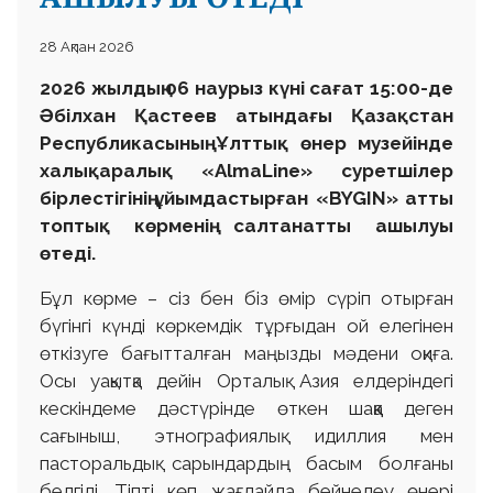
28 Ақпан 2026
2026 жылдың 06 наурыз күні сағат 15:00-де
Әбілхан Қастеев атындағы Қазақстан
Республикасының Ұлттық өнер музейінде
халықаралық «AlmaLine» суретшілер
бірлестігінің ұйымдастырған «BYGIN» атты
топтық көрменің салтанатты ашылуы
өтеді.
Бұл көрме – сіз бен біз өмір сүріп отырған
бүгінгі күнді көркемдік тұрғыдан ой елегінен
өткізуге бағытталған маңызды мәдени оқиға.
Осы уақытқа дейін Орталық Азия елдеріндегі
кескіндеме дәстүрінде өткен шаққа деген
сағыныш, этнографиялық идиллия мен
пасторальдық сарындардың басым болғаны
белгілі. Тіпті көп жағдайда бейнелеу өнері