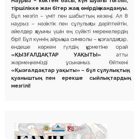
Наурыз – көктем басы, күн шуағы төгіліп,
тіршілікке жан бітер жаңа өмірдің жандануы.
Бұл мезгіл – үміт пен шабыттың кезеңі. Ал 8
наурыз – нәзіктік пен сұлулықты дәріптейтін,
әйелдер қауымы үшін ең сүйікті мерекелердің
бірі! Бұл күннің айрықша символы – қызғалдақтар,
ендеше көркем гүлдің құрметіне орай
«ҚЫЗҒАЛДАҚТАР УАҚЫТЫ»
атты
жәрмеңкемізді ұсынамыз. Өйткені
«Қызғалдақтар уақыты» – бұл сұлулықтың,
қуаныштың пен ерекше сыйлықтардың
мезгілі!