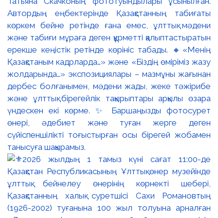
Татьяна Скачконың фототуындылары ұсынылған.
Автордың еңбектерінде Қазақстанның табиғаты
көркем бейне ретінде ғана емес, ұлттық мәдени
және табиғи мұраға деген құрметті қалыптастыратын
ерекше кеңістік ретінде көрініс табады. 🔸«Менің
Қазақстаным кадрларда…» және «Біздің өміріміз жазу
жолдарында…» экспозициялары – мазмұны жағынан
дербес болғанымен, мәдени жады, жеке тәжірибе
және ұлттық бірегейлік тақырыптары арқылы өзара
үндескен екі көрме. ✨ Баршаңызды фотосурет
өнері, әдебиет және туған жерге деген
сүйіспеншілікті тоғыстырған осы бірегей жобамен
танысуға шақырамыз.