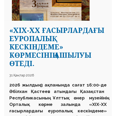
«XIX-XX ҒАСЫРЛАРДАҒЫ
ЕУРОПАЛЫҚ
КЕСКІНДЕМЕ»
КӨРМЕСІНІҢ АШЫЛУЫ
ӨТЕДІ.
31 Қаңтар 2026
2026 жылдың 3 ақпанында сағат 16:00-де
Әбілхан Қастеев атындағы Қазақстан
Республикасының Ұлттық өнер музейінің
Орталық көрме залында «XIX-XX
ғасырлардағы еуропалық кескіндеме»