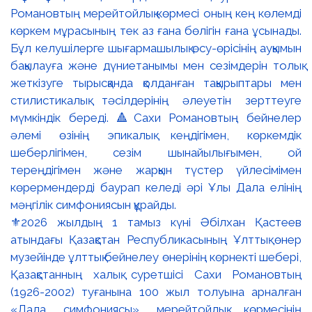
⚜️2026 жылдың 1 тамыз күні Әбілхан Қастеев
атындағы Қазақстан Республикасының Ұлттық өнер
музейінде ұлттық бейнелеу өнерінің көрнекті шебері,
Қазақстанның халық суретшісі Сахи Романовтың
(1926-2002) туғанына 100 жыл толуына арналған
«Дала симфониясы» мерейтойлық көрмесінің