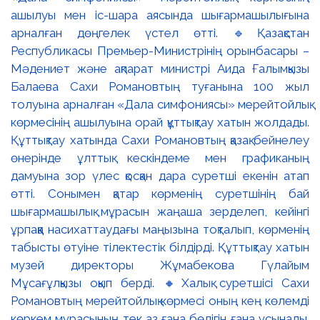
ашылуы мен іс-шара аясында шығармашылығына
арналған дөңгелек үстел өтті. 🔹Қазақстан
Республикасы Премьер-Министрінің орынбасары –
Мәдениет және ақпарат министрі Аида Ғалымқызы
Балаева Сахи Романовтың туғанына 100 жыл
толуына арналған «Дала симфониясы» мерейтойлық
көрмесінің ашылуына орай құттықтау хатын жолдады.
Құттықтау хатында Сахи Романовтың қазақ бейнелеу
өнерінде ұлттық кескіндеме мен графиканың
дамуына зор үлес қосқан дара суретші екенін атап
өтті. Сонымен қатар көрменің суретшінің бай
шығармашылық мұрасын жаңаша зерделеп, кейінгі
ұрпаққа насихаттаудағы маңызына тоқталып, көрменің
табысты өтуіне тілектестік білдірді. Құттықтау хатын
музей директоры Жұмабекова Гүлайым
Мұсағұлқызы оқып берді. 🔸Халық суретшісі Сахи
Романовтың мерейтойлық көрмесі оның кең көлемді
көркем мұрасының тек аз ғана бөлігін ғана ұсынады.