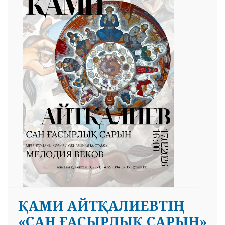
ҚАМИ АЙТҚАЛИЕВТІҢ
«САН ҒАСЫРЛЫҚ САРЫН»