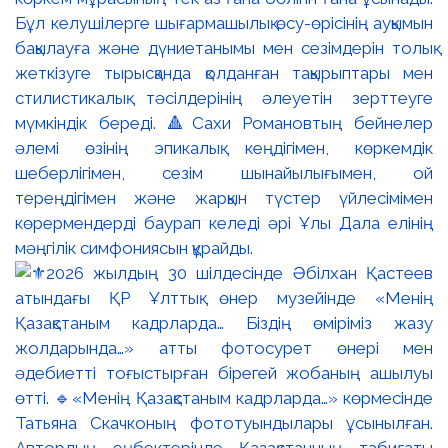
Бұл келушілерге шығармашылық өсу-өрісінің ауқымын
бақылауға және дүниетанымы мен сезімдерін толық
жеткізуге тырысқанда қолданған тақырыптары мен
стилистикалық тәсілдерінің әлеуетін зерттеуге
мүмкіндік береді. 🔺Сахи Романовтың бейнелер
әлемі өзінің эпикалық кеңдігімен, көркемдік
шеберлігімен, сезім шынайылығымен, ой
тереңдігімен және жарқын түстер үйлесімімен
көрермендерді баурап келеді әрі Ұлы Дала елінің
мәңгілік симфониясын құрайды.