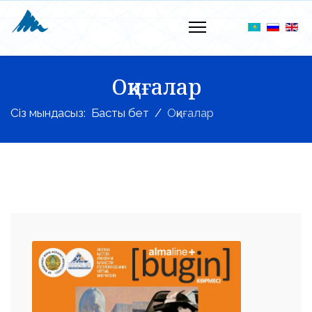
Оқиғалар
Сіз мындасыз:
Басты бет
Оқиғалар