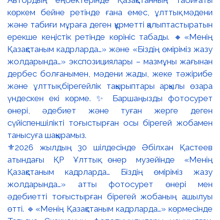
⚜️2026 жылдың 30 шілдесінде Әбілхан Қастеев
атындағы ҚР Ұлттық өнер музейінде «Менің
Қазақстаным кадрларда… Біздің өміріміз жазу
жолдарында…» атты фотосурет өнері мен
әдебиетті тоғыстырған бірегей жобаның ашылуы
өтті. 🔹«Менің Қазақстаным кадрларда…» көрмесінде