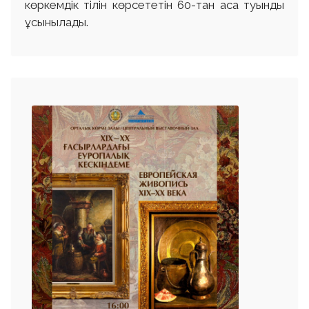
көркемдік тілін көрсететін 60-тан аса туынды
ұсынылады.