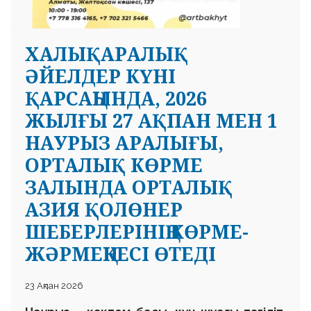
ХАЛЫҚАРАЛЫҚ
ӘЙЕЛДЕР КҮНІ
ҚАРСАҢЫНДА, 2026
ЖЫЛҒЫ 27 АҚПАН МЕН 1
НАУРЫЗ АРАЛЫҒЫ,
ОРТАЛЫҚ КӨРМЕ
ЗАЛЫНДА ОРТАЛЫҚ
АЗИЯ ҚОЛӨНЕР
ШЕБЕРЛЕРІНІҢ КӨРМЕ-
ЖӘРМЕҢКЕСІ ӨТЕДІ
23 Ақпан 2026