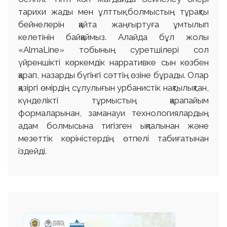
тарихи жады мен ұлттық болмыстың тұрақты
бейнелерін қайта жаңғыртуға ұмтылып
келетінін байқаймыз. Алайда бұл жолы
«AlmaLine» тобының суретшілері сол
үйреншікті көркемдік нарративке сын көзбен
қарап, назарды бүгінгі сәттің өзіне бұрады. Олар
қазіргі өмірдің сұлулығын урбанистік нақтылықтан,
күнделікті тұрмыстың қарапайым
формаларынан, заманауи технологиялардың
адам болмысына тигізген ықпалынан және
мезеттік көріністердің өтпелі табиғатынан
іздейді.