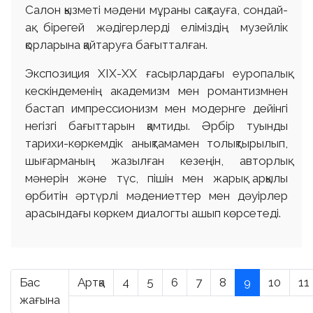
Салон қызметі мәдени мұраны сақтауға, сондай-
ақ бірегей жәдігерлерді еліміздің музейлік
қорларына қайтаруға бағытталған.
Экспозиция XIX-XX ғасырлардағы еуропалық
кескіндеменің академизм мен романтизмнен
бастап импрессионизм мен модернге дейінгі
негізгі бағыттарын қамтиды. Әрбір туынды
тарихи-көркемдік анықтамамен толықтырылып,
шығарманың жазылған кезеңін, авторлық
мәнерін және түс, пішін мен жарық арқылы
өрбитін әртүрлі мәдениеттер мен дәуірлер
арасындағы көркем диалогты ашып көрсетеді.
Бас
Артқа
4
5
6
7
8
9
10
11
жағына