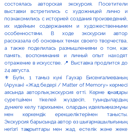
⚜️ Бүгін, 1 тамыз күні Гаухар Бисенғалиеваның
(Арухан) «Жад бедері / Matter of Memory» көрмесі
аясында авторлық экскурсия өтті. Көрме қонақтары
суретшімен тікелей жүздесіп, туындылардың
дүниеге келу тарихымен, олардың идеялық мазмұны
мен көркемдік ерекшеліктерімен танысты.
Экскурсия барысында автор өз шығармашылығының
негізгі тақырыптары мен жад, естелік және жеке