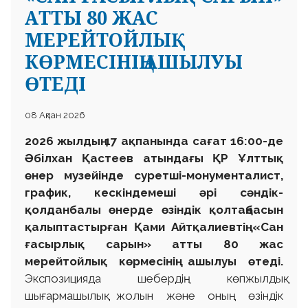
АТТЫ 80 ЖАС
МЕРЕЙТОЙЛЫҚ
КӨРМЕСІНІҢ АШЫЛУЫ
ӨТЕДІ
08 Ақпан 2026
2026 жылдың 17 ақпанында сағат 16:00-де
Әбілхан Қастеев атындағы ҚР Ұлттық
өнер музейінде суретші-монументалист,
график, кескіндемеші әрі сәндік-
қолданбалы өнерде өзіндік қолтаңбасын
қалыптастырған Қами Айтқалиевтің «Сан
ғасырлық сарын» атты 80 жас
мерейтойлық көрмесінің ашылуы өтеді.
Экспозицияда шебердің көпжылдық
шығармашылық жолын және оның өзіндік