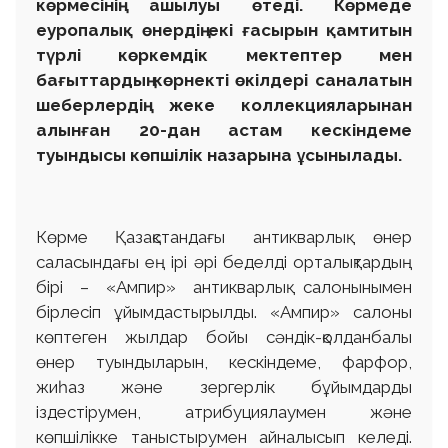
көрмесінің ашылуы өтеді. Көрмеде
еуропалық өнердің екі ғасырын қамтитын
түрлі көркемдік мектептер мен
бағыттардың көрнекті өкілдері саналатын
шеберлердің жеке коллекцияларынан
алынған 20-дан астам кескіндеме
туындысы көпшілік назарына ұсынылады.
Көрме Қазақстандағы антикварлық өнер
саласындағы ең ірі әрі беделді орталықтардың
бірі – «Ампир» антикварлық салонынымен
бірлесіп ұйымдастырылды. «Ампир» салоны
көптеген жылдар бойы сәндік-қолданбалы
өнер туындыларын, кескіндеме, фарфор,
жиһаз және зергерлік бұйымдарды
іздестірумен, атрибуциялаумен және
көпшілікке таныстырумен айналысып келеді.