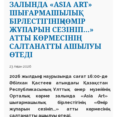
ЗАЛЫНДА «ASIA ART»
ШЫҒАРМАШЫЛЫҚ
БІРЛЕСТІГІНІҢ «ӨМІР
ЖҰПАРЫН СЕЗІНІП...»
АТТЫ КӨРМЕСІНІҢ
САЛТАНАТТЫ АШЫЛУЫ
ӨТЕДІ
23 Ақпан 2026
2026 жылдың 3 наурызында сағат 16:00-де
Әбілхан Қастеев атындағы Қазақстан
Республикасының Ұлттық өнер музейінің
Орталық көрме залында «Asia Art»
шығармашылық бірлестігінің «Өмір
жұпарын сезініп...» атты көрмесінің
салтанатты ашылуы өтеді.