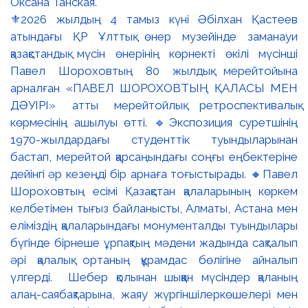
⚜️2026 жылдың 4 тамыз күні Әбілхан Қастеев
атындағы ҚР Ұлттық өнер музейінде заманауи
қазақстандық мүсін өнерінің көрнекті өкілі мүсінші
Павел Шороховтың 80 жылдық мерейтойына
арналған «ПАВЕЛ ШОРОХОВТЫҢ ҚАЛАСЫ МЕН
ДӘУІРІ» атты мерейтойлық ретроспективалық
көрмесінің ашылуы өтті. 🔹Экспозиция суретшінің
1970-жылдардағы студенттік туындыларынан
бастап, мерейтой қарсаңындағы соңғы еңбектеріне
дейінгі әр кезеңді бір арнаға тоғыстырады. 🔸Павел
Шороховтың есімі Қазақстан қалаларының көркем
келбетімен тығыз байланысты, Алматы, Астана мен
еліміздің қалаларындағы монументалды туындылары
бүгінде бірнеше ұрпақтың мәдени жадында сақталып
әрі қалалық ортаның құрамдас бөлігіне айналып
үлгерді. Шебер қолынан шыққан мүсіндер қаланың
алаң-саябақтарына, жаяу жүргіншілеркөшелері мен