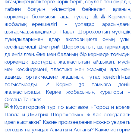
қоғамдық кеңістіктерге көрік беріп, сәулет пен өмірдің
табиғи бояуын үйлестіре бейнелеп, қаланың
көркемдік болмысын аша түседі. 🔺🔺Көрменің
жобалық ерекшелігі – ұрпақтар арасындағы
шығармашылық диалог. Павел Шороховтың мүсіндік
туындыларымен қатар экспозицияға оның ұлы,
кескіндемеші Дмитрий Шороховтың шығармалары
да енгізілген. Әке мен баланың бір көрмеде тоғысуы
көркемдік дәстүрдің жалғастығын айшықтап, мүсін
мен кескіндемені, пластика мен жарықты, қала мен
адамды ортақ мәдени жадының тұтас кеңістігінде
тоғыстырады. 📌Көрме 30 тамызға дейін
жалғастырады. Көрме жобасының кураторы –
Оксана Танская.