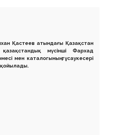
ілхан Қастеев атындағы Қазақстан
 қазақстандық мүсінші Фархад
месі мен каталогының тұсаукесері
 қойылады.