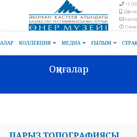
+7 (7
Дүйсен
kast
Сенім 
ҒАЛАР
КОЛЛЕКЦИЯ
МЕДИА
ҒЫЛЫМ
СҰРА
Оқиғалар
ПАРЫЗ ТОПОГРАФИЯСЫ