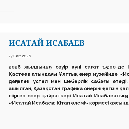
ИСАТАЙ ИСАБАЕВ
27 Сәуір 2026
2026 жылдың 29 сәуір күні сағат 15:00-де
Қастеев атындағы Ұлттық өнер музейінде «И
дөңгелек үстел мен шеберлік сабағы өтеді
ашылған, Қазақстан графика өнерінің негізін қал
сіңірген өнер қайраткері Исатай Исабаевты
«Исатай Исабаев: Кітап әлемі» көрмесі аясы