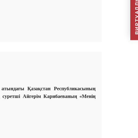
ВИРТУАЛДЫ Қ
в атындағы Қазақстан Республикасының
ық суретші Айгерім Карибаеваның «Менің