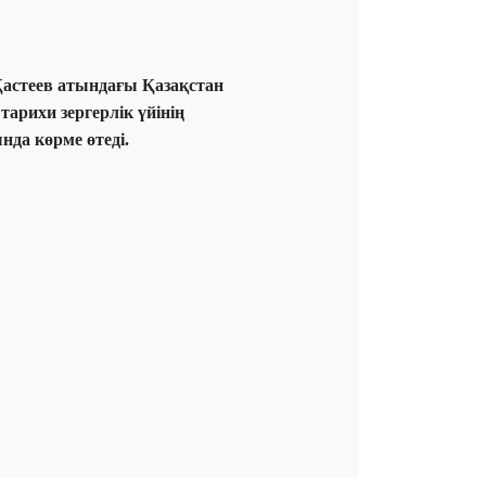
Қастеев атындағы Қазақстан
тарихи зергерлік үйі
нің
да көрме өтеді.