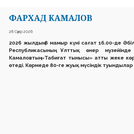
ФАРХАД КАМАЛОВ
28 Сәуір 2026
2026 жылдың 8 мамыр күні сағат 16.00-де Әб
Республикасының Ұлттық өнер музейінде
Камаловтың «Табиғат тынысы» атты жеке көр
өтеді. Көрмеде 80-ге жуық мүсіндік туындылар