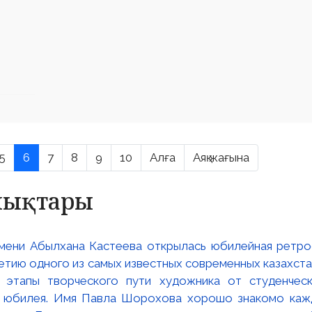
5
6
7
8
9
10
Алға
Аяқ жағына
алықтары