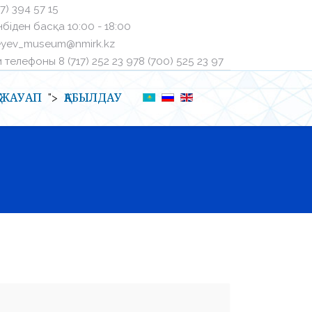
27) 394 57 15
біден басқа ㅤ10:00 - 18:00
eyev_museum@nmirk.kz
телефоныㅤ 8 (717) 252 23 97ㅤ8 (700) 525 23 97
Қ-ЖАУАП
ҚАБЫЛДАУ
">