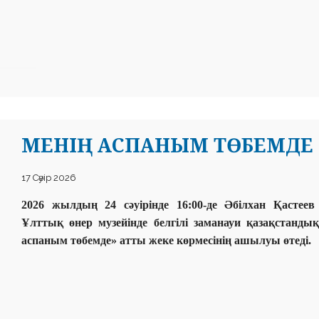
МЕНІҢ АСПАНЫМ ТӨБЕМДЕ
17 Сәуір 2026
2026 жылдың 24 сәуірінде 16:00-де Әбілхан Қастее
Ұлттық өнер музейінде белгілі заманауи қазақстанд
аспаным төбемде» атты жеке көрмесінің ашылуы өтеді.