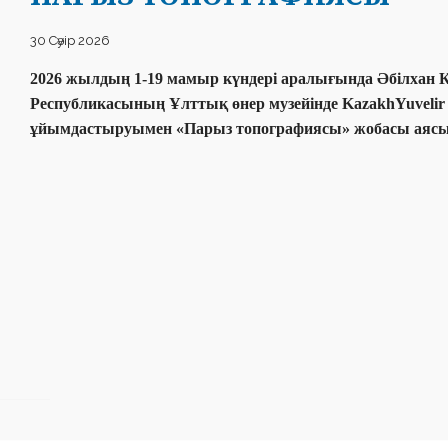
30 Сәуір 2026
2026 жылдың 1-19 мамыр күндері аралығында Әбілхан 
Республикасының Ұлттық өнер музейінде
KazakhYuvelir 
ұйымдастыруымен «
Парыз топографиясы» жобасы аясын