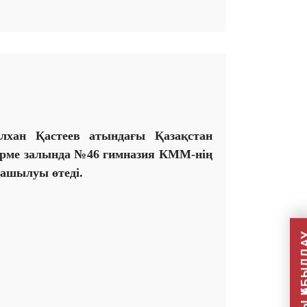
ілхан Қастеев атындағы Қазақстан
өрме залында №46 гимназия КММ-нің
 ашылуы өтеді.