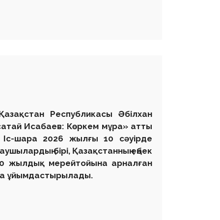
 Қазақстан Республикасы Әбілхан
сатай Исабаев: Көркем мұра» атты
. Іс-шара 2026 жылғы 10 сәуірде
аушылардың бірі, Қазақстанның еңбек
ң 90 жылдық мерейтойына арналған
нда ұйымдастырылады.