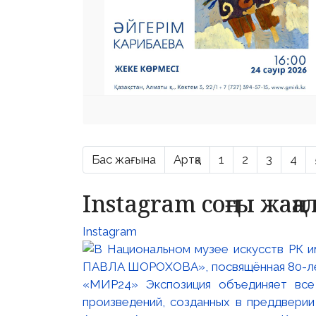
Бас жағына
Артқа
1
2
3
4
Instagram соңғы жаң
Instagram