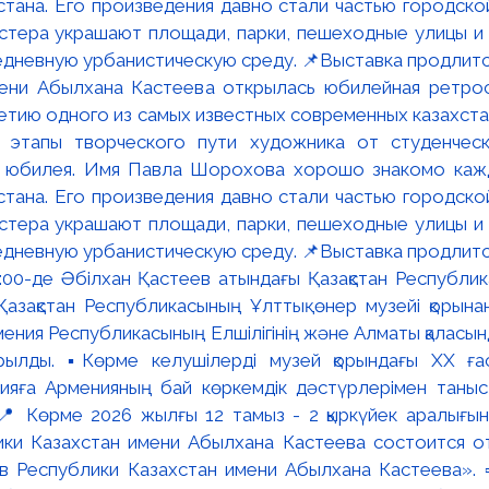
мени Абылхана Кастеева открылась юбилейная ретр
ю одного из самых известных современных казахста
 этапы творческого пути художника от студенческ
и юбилея. Имя Павла Шорохова хорошо знакомо кажд
стана. Его произведения давно стали частью городско
астера украшают площади, парки, пешеходные улицы и
едневную урбанистическую среду. 📌Выставка продлится