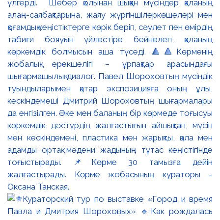
үлгерді. Шебер қолынан шыққан мүсіндер қаланың
алаң-саябақтарына, жаяу жүргіншілеркөшелері мен
қоғамдық кеңістіктерге көрік беріп, сәулет пен өмірдің
табиғи бояуын үйлестіре бейнелеп, қаланың
көркемдік болмысын аша түседі. 🔺🔺Көрменің
жобалық ерекшелігі – ұрпақтар арасындағы
шығармашылық диалог. Павел Шороховтың мүсіндік
туындыларымен қатар экспозицияға оның ұлы,
кескіндемеші Дмитрий Шороховтың шығармалары
да енгізілген. Әке мен баланың бір көрмеде тоғысуы
көркемдік дәстүрдің жалғастығын айшықтап, мүсін
мен кескіндемені, пластика мен жарықты, қала мен
адамды ортақ мәдени жадының тұтас кеңістігінде
тоғыстырады. 📌Көрме 30 тамызға дейін
жалғастырады. Көрме жобасының кураторы –
Оксана Танская.