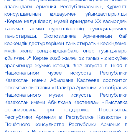
қаласындағы Армения Республикасының Құрметті
консулдығының қолдауымен ұйымдастырылды.
▪️Көрме келушілерді музей қорындағы ХХ ғасырдағы
танымал армян суретшілерінің туындыларымен
таныстырады. Экспозицияға Арменияның бай
көркемдік дәстүрлерімен таныстыратын кескіндеме,
мүсін және сәндік-қолданбалы өнер туындылары
қойылған. 📍 Көрме 2026 жылғы 12 тамыз - 2 қыркүйек
аралығында жұмыс істейді. ⚜️12 августа в 16:00 в
Национальном музее искусств Республики
Казахстан имени Абылхана Кастеева состоится
открытие выставки «Палитра Армении: из собрания
Национального музея искусств Республики
Казахстан имени Абылхана Кастеева». ▫️Выставка
организована при поддержке Посольства
Республики Армения в Республике Казахстан и
Почётного консульства Республики Армения в
Алматы. ▪️Выставка познакомит посетителей с