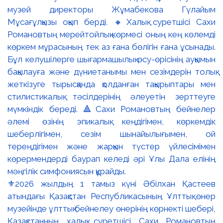
⚜️2026 жылдың 1 тамыз күні Әбілхан Қастеев
атындағы Қазақстан Республикасының Ұлттық өнер
музейінде ұлттық бейнелеу өнерінің көрнекті шебері,
Қазақстанның халық суретшісі Сахи Романовтың