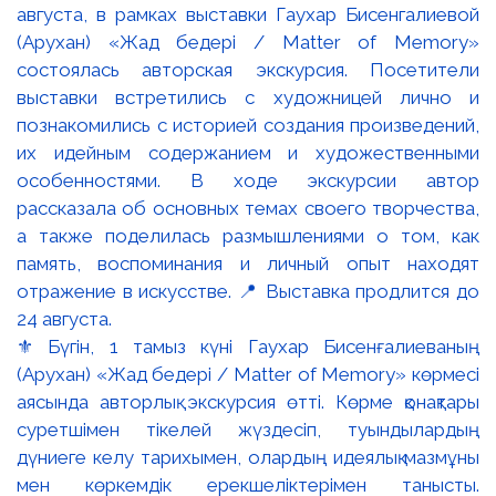
⚜️ Бүгін, 1 тамыз күні Гаухар Бисенғалиеваның
(Арухан) «Жад бедері / Matter of Memory» көрмесі
аясында авторлық экскурсия өтті. Көрме қонақтары
суретшімен тікелей жүздесіп, туындылардың
дүниеге келу тарихымен, олардың идеялық мазмұны
мен көркемдік ерекшеліктерімен танысты.