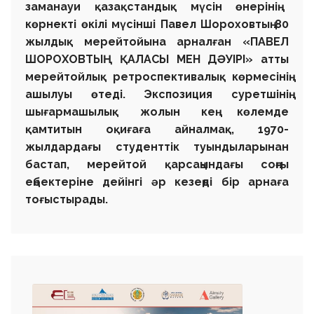
заманауи қазақстандық мүсін өнерінің
көрнекті өкілі мүсінші
Павел Шороховтың
80
жылдық мерейтойына арналған
«ПАВЕЛ
ШОРОХОВТЫҢ ҚАЛАСЫ МЕН ДӘУІРІ»
атты
мерейтойлық ретроспективалық көрмесінің
ашылуы өтеді. Экспозиция суретшінің
шығармашылық жолын кең көлемде
қамтитын оқиғаға айналмақ, 1970-
жылдардағы студенттік туындыларынан
бастап, мерейтой қарсаңындағы соңғы
еңбектеріне дейінгі әр кезеңді бір арнаға
тоғыстырады.