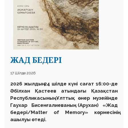
ЖАД БЕДЕРІ
17 Шілде 2026
2026 жылдың 24 шілде күні сағат 16:00-де
Әбілхан Қастеев атындағы Қазақстан
Республикасының Ұлттық өнер музейінде
Гаухар Бисенғалиеваның (Арухан) «Жад
бедері/Matter of Memory» көрмесінің
ашылуы өтеді.