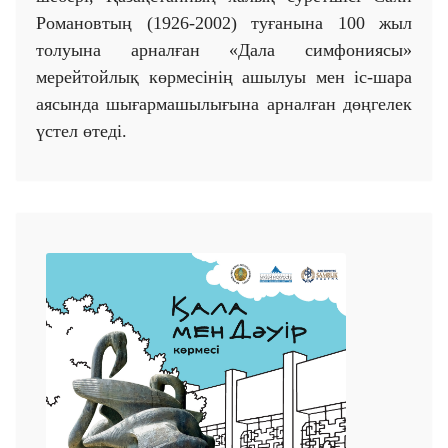
Романовтың (1926-2002) туғанына 100 жыл
толуына арналған «Дала симфониясы»
мерейтойлық көрмесінің ашылуы мен іс-шара
аясында шығармашылығына арналған дөңгелек
үстел өтеді.