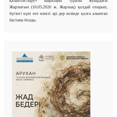
қалыптастыру» шаралары туралы жуырдағы
Жарлығын (16.05.2026 ж. Жарлық) қолдай отырып,
бүгінгі күні өте өзекті әрі дер кезінде қолға алынған
бастама болды.