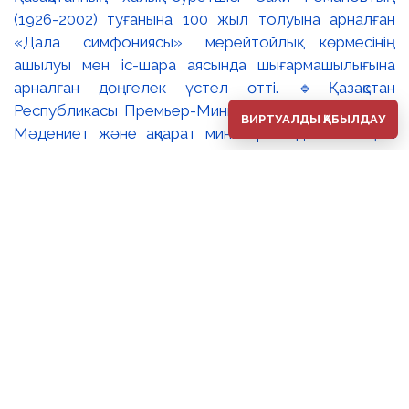
(1926-2002) туғанына 100 жыл толуына арналған
«Дала симфониясы» мерейтойлық көрмесінің
ашылуы мен іс-шара аясында шығармашылығына
арналған дөңгелек үстел өтті. 🔹Қазақстан
Республикасы Премьер-Министрінің орынбасары –
ВИРТУАЛДЫ ҚАБЫЛДАУ
Мәдениет және ақпарат министрі Аида Ғалымқызы
Балаева Сахи Романовтың туғанына 100 жыл
толуына арналған «Дала симфониясы» мерейтойлық
көрмесінің ашылуына орай құттықтау хатын жолдады.
Құттықтау хатында Сахи Романовтың қазақ бейнелеу
өнерінде ұлттық кескіндеме мен графиканың
дамуына зор үлес қосқан дара суретші екенін атап
өтті. Сонымен қатар көрменің суретшінің бай
шығармашылық мұрасын жаңаша зерделеп, кейінгі
ұрпаққа насихаттаудағы маңызына тоқталып, көрменің
табысты өтуіне тілектестік білдірді. Құттықтау хатын
музей директоры Жұмабекова Гүлайым
Мұсағұлқызы оқып берді. 🔸Халық суретшісі Сахи