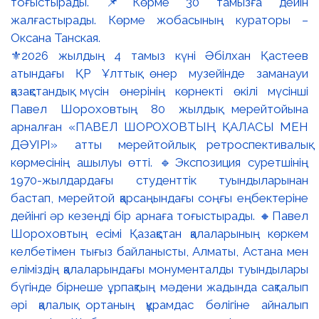
⚜️2026 жылдың 4 тамыз күні Әбілхан Қастеев
атындағы ҚР Ұлттық өнер музейінде заманауи
қазақстандық мүсін өнерінің көрнекті өкілі мүсінші
Павел Шороховтың 80 жылдық мерейтойына
арналған «ПАВЕЛ ШОРОХОВТЫҢ ҚАЛАСЫ МЕН
ДӘУІРІ» атты мерейтойлық ретроспективалық
көрмесінің ашылуы өтті. 🔹Экспозиция суретшінің
1970-жылдардағы студенттік туындыларынан
бастап, мерейтой қарсаңындағы соңғы еңбектеріне
дейінгі әр кезеңді бір арнаға тоғыстырады. 🔸Павел
Шороховтың есімі Қазақстан қалаларының көркем
келбетімен тығыз байланысты, Алматы, Астана мен
еліміздің қалаларындағы монументалды туындылары
бүгінде бірнеше ұрпақтың мәдени жадында сақталып
әрі қалалық ортаның құрамдас бөлігіне айналып