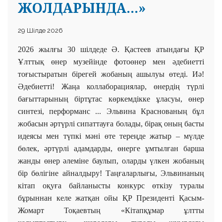
ЖОЛДАРЫНДА...»
29 Шілде 2026
2026 жылғы 30 шілдеде Ә. Қастеев атындағы ҚР
Ұлттық
өнер музейінде фотоөнер мен әдебиетті
тоғыстыратын бірегей жобаның ашылуы өтеді. Иә!
Әдебиетті! Жаңа коллаборациялар, өнердің түрлі
бағыттарының біртұтас көркемдікке ұласуы, өнер
синтезі, перформанс ... Эльвина Краснованың бұл
жобасын әртүрлі сипаттауға болады, бірақ оның басты
идеясы мен түпкі мәні өте тереңде жатыр – мүлде
бөлек, әртүрлі адамдарды, өнерге ұмтылған барша
жанды өнер әлеміне баулып, оларды үлкен жобаның
бір бөлігіне айналдыру! Таңғаларлығы, Эльвинаның
кітап оқуға байланысты конкурс өткізу туралы
бұрыннан келе жатқан ойы ҚР Президенті Қасым-
Жомарт Тоқаевтың «Кітапқұмар ұлтты