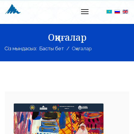
Оқиғалар
Сіз мындасыз:
Басты бет
Оқиғалар