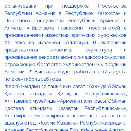
⚜️2026 жылдың 12 тамыз күні сағат 16:00-де Әбілхан
Қастеев атындағы Қазақстан Республикасының
Ұлттық өнер музейінде «Армения палитрасы: Әбілхан
Қастеев атындағы Қазақстан Республикасының
Ұлттық өнер музейі қорынан» көрмесінің салтанатты
ашылуы өтеді. ▫️Көрме Қазақстан Республикасындағы
Армения Республикасының Елшілігінің және Алматы