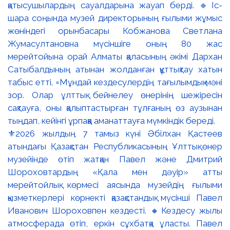
⚜️2026 жылдың 7 тамыз күні Әбілхан Қастеев
атындағы Қазақстан Республикасының Ұлттық өнер
музейінде өтіп жатқан Павел және Дмитрий
Шороховтардың «Қала мен дәуір» атты
мерейтойлық көрмесі аясында музейдің ғылыми
қызметкерлері көрнекті қазақстандық мүсінші Павел
Иванович Шороховпен кездесті. 🔸Кездесу жылы
атмосферада өтіп, еркін сұхбатқа ұласты. Павел