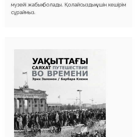
музейі жабық болады. Қолайсыздық үшін кешірім
сұраймыз.