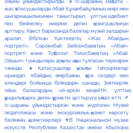
ойыны ұйымдастырылды. 🔹Іс-шараның мақсаты –
жас қатысушыларды Абай Құнанбайұлының өмірі мен
шығармашылығымен таныстырып, ұлттық әдебиет
пен бейнелеу өнеріне деген қызығушылығын
арттыру. Квест барысында балалар музей залдарын
аралап, Әбілхан Қастеевтің «Жас Абайдың
портреті», Сәрсенбай Бейсенбаевтың «Абай»
портреті және Тоқболат Тоғысбаевтың «Абай.
Ойшыл» туындылары арқылы ақын тұлғасын тереңірек
таныды. 🔸Қатысушылар қызықты тапсырмалар
орындап, Абайдың өмірбаяны, қара сөздері мен
өлеңдері бойынша білімдерін сынады. Зияткерлік
ойын балалардың ой-өрісін кеңейтіп, ұлттық
құндылықтарға деген құрметін арттыруға ықпал етті. 📌
Іс-шараны ұйымдастырған және жүргізген: Музей
педагогикасы және экскурсиялық қызмет көрсету
бөлімінің қызметкерлері ⚜️В Национальном музее
искусств Республики Казахстан имени Абылхана