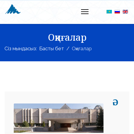
Оқиғалар
Сіз мындасыз:
Басты бет
Оқиғалар
Ә.