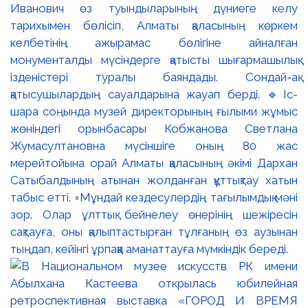
Иванович өз туындыларының дүниеге келу
тарихымен бөлісіп, Алматы қаласының көркем
келбетінің ажырамас бөлігіне айналған
монументалды мүсіндерге қатысты шығармашылық
ізденістері туралы баяндады. Сондай-ақ
қатысушылардың сауалдарына жауап берді. 🔹Іс-
шара соңында музей директорының ғылыми жұмыс
жөніндегі орынбасары Кобжанова Светлана
Жумасултановна мүсіншіге оның 80 жас
мерейтойына орай Алматы қаласының әкімі Дархан
Сатыбалдының атынан жолданған құттықтау хатын
табыс етті. ▫️Мұндай кездесулердің тағылымдық мәні
зор. Олар ұлттық бейнелеу өнерінің шежіресін
сақтауға, оны қалыптастырған тұлғаның өз аузынан
тыңдап, кейінгі ұрпаққа аманаттауға мүмкіндік береді.