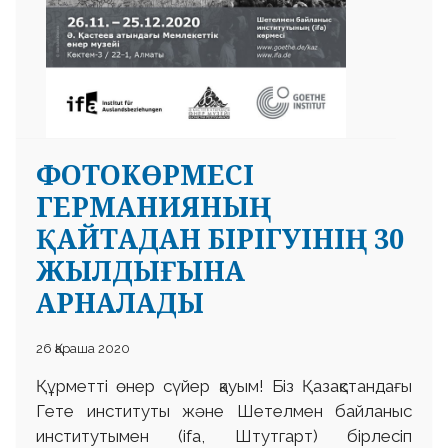
ФОТОКӨРМЕСІ
ГЕРМАНИЯНЫҢ
ҚАЙТАДАН БІРІГУІНІҢ 30
ЖЫЛДЫҒЫНА
АРНАЛАДЫ
26 Қараша 2020
Құрметті өнер сүйер қауым! Біз Қазақстандағы
Гете институты және Шетелмен байланыс
институтымен (ifa, Штутгарт) бірлесіп