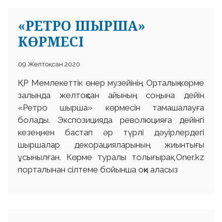
«РЕТРО ШЫРША»
КӨРМЕСІ
09 Желтоқсан 2020
ҚР Мемлекеттік өнер музейінің Орталық көрме
залында желтоқсан айының соңына дейін
«Ретро шырша» көрмесін тамашалауға
болады. Экспозицияда революцияға дейінгі
кезеңнен бастап әр түрлі дәуірлердегі
шыршалар декорацияларының жиынтығы
ұсынылған. Көрме туралы толығырақ Oner.kz
порталынан сілтеме бойынша оқи аласыз