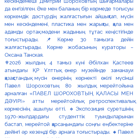
⚜️2026 жылдың 4 тамыз күні Әбілхан Қастеев
атындағы ҚР Ұлттық өнер музейінде заманауи
қазақстандық мүсін өнерінің көрнекті өкілі мүсінші
Павел Шороховтың 80 жылдық мерейтойына
арналған «ПАВЕЛ ШОРОХОВТЫҢ ҚАЛАСЫ МЕН
ДӘУІРІ» атты мерейтойлық ретроспективалық
көрмесінің ашылуы өтті. 🔹Экспозиция суретшінің
1970-жылдардағы студенттік туындыларынан
бастап, мерейтой қарсаңындағы соңғы еңбектеріне
дейінгі әр кезеңді бір арнаға тоғыстырады. 🔸Павел