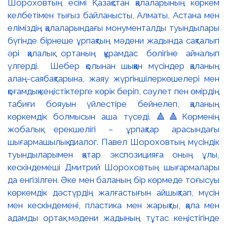
Шороховтың есімі Қазақстан қалаларының көркем
келбетімен тығыз байланысты, Алматы, Астана мен
еліміздің қалаларындағы монументалды туындылары
бүгінде бірнеше ұрпақтың мәдени жадында сақталып
әрі қалалық ортаның құрамдас бөлігіне айналып
үлгерді. Шебер қолынан шыққан мүсіндер қаланың
алаң-саябақтарына, жаяу жүргіншілеркөшелері мен
қоғамдық кеңістіктерге көрік беріп, сәулет пен өмірдің
табиғи бояуын үйлестіре бейнелеп, қаланың
көркемдік болмысын аша түседі. 🔺🔺Көрменің
жобалық ерекшелігі – ұрпақтар арасындағы
шығармашылық диалог. Павел Шороховтың мүсіндік
туындыларымен қатар экспозицияға оның ұлы,
кескіндемеші Дмитрий Шороховтың шығармалары
да енгізілген. Әке мен баланың бір көрмеде тоғысуы
көркемдік дәстүрдің жалғастығын айшықтап, мүсін
мен кескіндемені, пластика мен жарықты, қала мен
адамды ортақ мәдени жадының тұтас кеңістігінде