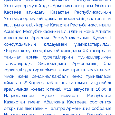
Ұлттық өнер музейінде «Армения палитрасы: Әбілхан
Қастеев атындағы Қазақстан Республикасының
Ұлттық өнер музейі қорынан» көрмесінің салтанатты
ашылуы өтеді. ▫️Көрме Қазақстан Республикасындағы
Армения Республикасының Елшілігінің және Алматы
қаласындағы Армения Республикасының Құрметті
консулдығының қолдауымен ұйымдастырылды.
▪️Көрме келушілерді музей қорындағы ХХ ғасырдағы
танымал армян суретшілерінің туындыларымен
таныстырады. Экспозицияға Арменияның бай
көркемдік дәстүрлерімен таныстыратын кескіндеме,
мүсін және сәндік-қолданбалы өнер туындылары
қойылған. 📍 Көрме 2026 жылғы 12 тамыз - 2 қыркүйек
аралығында жұмыс істейді. ⚜️12 августа в 16:00 в
Национальном музее искусств Республики
Казахстан имени Абылхана Кастеева состоится
открытие выставки «Палитра Армении: из собрания
Национального музея искусств Республики