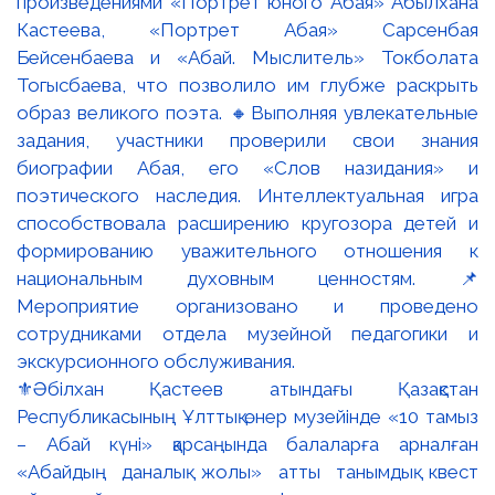
⚜️Әбілхан Қастеев атындағы Қазақстан
Республикасының Ұлттық өнер музейінде «10 тамыз
– Абай күні» қарсаңында балаларға арналған
«Абайдың даналық жолы» атты танымдық квест