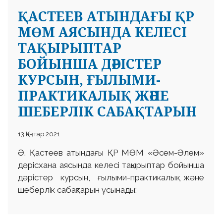
ҚАСТЕЕВ АТЫНДАҒЫ ҚР
МӨМ АЯСЫНДА КЕЛЕСІ
ТАҚЫРЫПТАР
БОЙЫНША ДӘРІСТЕР
КУРСЫН, ҒЫЛЫМИ-
 23 97
ПРАКТИКАЛЫҚ ЖӘНЕ
ШЕБЕРЛІК САБАҚТАРЫН
13 Қаңтар 2021
Ә. Қастеев атындағы ҚР МӨМ «Әсем-Әлем»
дәрісхана аясында келесі тақырыптар бойынша
дәрістер курсын, ғылыми-практикалық және
шеберлік сабақтарын ұсынады: