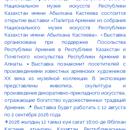
⚜️2026 жылдың 12 тамыз күні сағат 16:00-де Әбілхан
Қастеев атындағы Қазақстан Республикасының