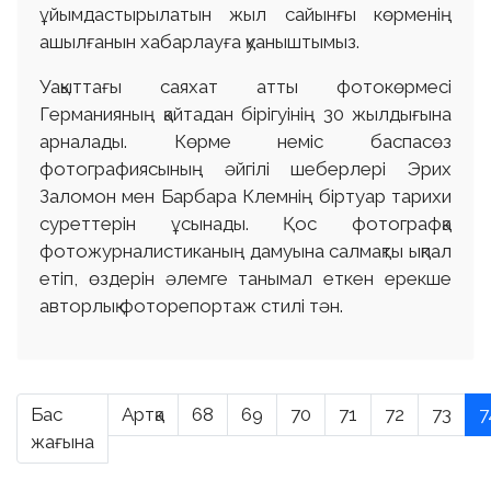
ұйымдастырылатын жыл сайынғы көрменің
ашылғанын хабарлауға қуаныштымыз.
Уақыттағы саяхат атты фотокөрмесі
Германияның қайтадан бірігуінің 30 жылдығына
арналады. Көрме неміс баспасөз
фотографиясының әйгілі шеберлері Эрих
Заломон мен Барбара Клемнің біртуар тарихи
суреттерін ұсынады. Қос фотографқа
фотожурналистиканың дамуына салмақты ықпал
етіп, өздерін әлемге танымал еткен ерекше
авторлық фоторепортаж стилі тән.
Бас
Артқа
68
69
70
71
72
73
7
жағына