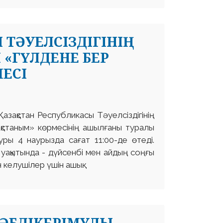
ТӘУЕЛСІЗДІГІНІҢ
 «ГҮЛДЕНЕ БЕР
ЕСІ
азақстан Республикасы Тәуелсіздігінің
қстаным» көрмесінің ашылғаны туралы
ры 4 наурызда сағат 11:00-де өтеді.
 уақытында - дүйсенбі мен айдың соңғы
н келушілер үшін ашық.
 ӘБДІКЕРІМҰЛЫ