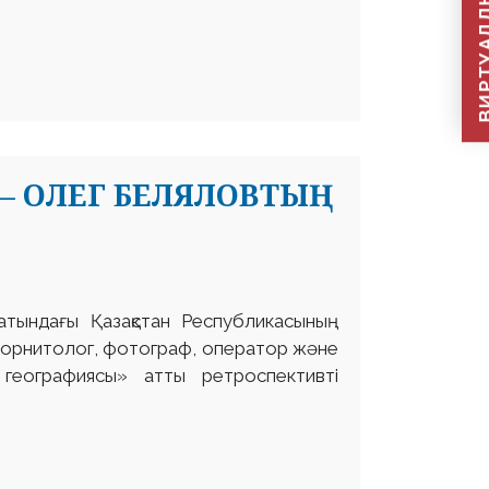
ВИРТУАЛДЫ Қ
– ОЛЕГ БЕЛЯЛОВТЫҢ
атындағы Қазақстан Республикасының
а орнитолог, фотограф, оператор және
еографиясы» атты ретроспективті