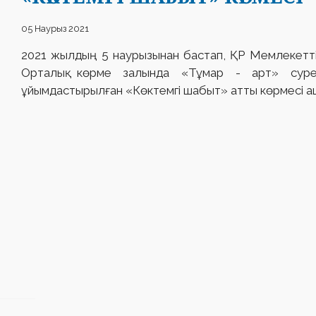
05 Наурыз 2021
2021 жылдың 5 наурызынан бастап, ҚР Мемлекеттік
Орталық көрме залында «Тұмар - aрт» суретші
ұйымдастырылған «Көктемгі шабыт» атты көрмесі а