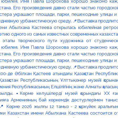
мени Абылхана Кастеева открылась юбилейная ретр
ю одного из самых известных современных казахста
 этапы творческого пути художника от студенческ
и юбилея. Имя Павла Шорохова хорошо знакомо кажд
стана. Его произведения давно стали частью городско
астера украшают площади, парки, пешеходные улицы и
едневную урбанистическую среду. 📌Выставка продлится