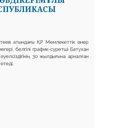
ЕСПУБЛИКАСЫ
астеев атындағы ҚР Мемлекеттік өнер
иегері, белгілі график-суретші Батухан
әуелсіздігінің 30 жылдығына арналған
өтеді.