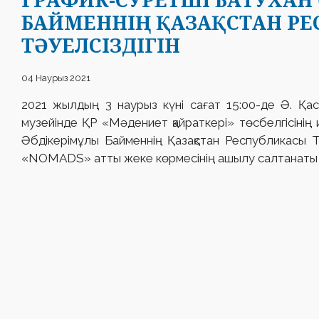
БАЙМЕННІҢ ҚАЗАҚСТАН Р
ТӘУЕЛСІЗДІГІН
04 Наурыз 2021
2021 жылдың 3 наурыз күні сағат 15:00-де Ә. Қ
музейінде ҚР «Мәдениет қайраткері» төсбелгісінің 
Әбдікерімұлы Байменнің Қазақстан Республикасы Т
«NOMADS» атты жеке көрмесінің ашылу салтанаты 