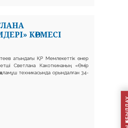
ТЛАНА
ДЕРІ» КӨРМЕСІ
астеев атындағы ҚР Мемлекеттік өнер
ретші Светлана Какоткинаның «Өмір
, қаламұш техникасында орындалған 34-