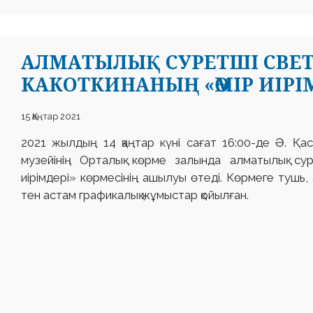
АЛМАТЫЛЫҚ СУРЕТШІ СВЕ
КАКОТКИНАНЫҢ «ӨМІР ИІРІМ
15 Қаңтар 2021
2021 жылдың 14 қаңтар күні сағат 16:00-де Ә. Қ
музейінің Орталық көрме залында алматылық су
иірімдері» көрмесінің ашылуы өтеді. Көрмеге тушь
тен астам графикалық жұмыстар қойылған.