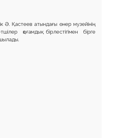
 Ә. Қастеев атындағы өнер музейінің
лер қоғамдық бірлестігімен бірге
шылады.