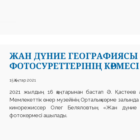
ЖАН ДҮНИЕ ГЕОГРАФИЯСЫ 
ФОТОСУРЕТТЕРІНІҢ КӨРМЕСІ
15 Қаңтар 2021
2021 жылдың 16 қаңтарынан бастап Ә. Қастеев 
Мемлекеттік өнер музейінің Орталық көрме залынд
кинорежиссер Олег Беляловтың «Жан дүние г
фотокөрмесі ашылады.