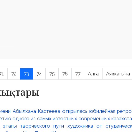
71
72
73
74
75
76
77
Алға
Аяқ жағына
алықтары