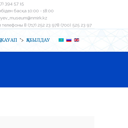
27) 394 57 15
біден басқа ㅤ10:00 - 18:00
eyev_museum@nmirk.kz
телефоныㅤ 8 (717) 252 23 97ㅤ8 (700) 525 23 97
Қ-ЖАУАП
ҚАБЫЛДАУ
">