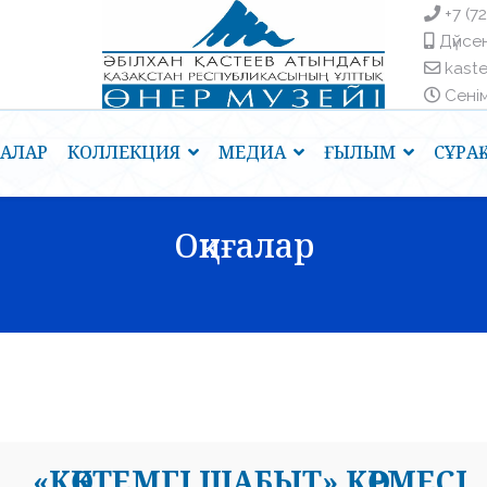
+7 (7
Дүйсен
kast
Сенім 
ҒАЛАР
КОЛЛЕКЦИЯ
МЕДИА
ҒЫЛЫМ
СҰРА
Оқиғалар
«КӨКТЕМГІ ШАБЫТ» КӨРМЕСІ