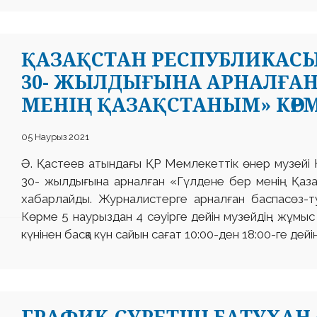
ҚАЗАҚСТАН РЕСПУБЛИКАСЫ 
30- ЖЫЛДЫҒЫНА АРНАЛҒАН
МЕНІҢ ҚАЗАҚСТАНЫМ» КӨРМ
05 Наурыз 2021
Ә. Қастеев атындағы ҚР Мемлекеттік өнер музейі Қ
30- жылдығына арналған «Гүлдене бер менің Қаза
хабарлайды. Журналистерге арналған баспасөз-ту
Көрме 5 наурыздан 4 сәуірге дейін музейдің жұмыс
күнінен басқа күн сайын сағат 10:00-ден 18:00-ге дейі
ГРАФИК-СУРЕТШІ БАТУХАН