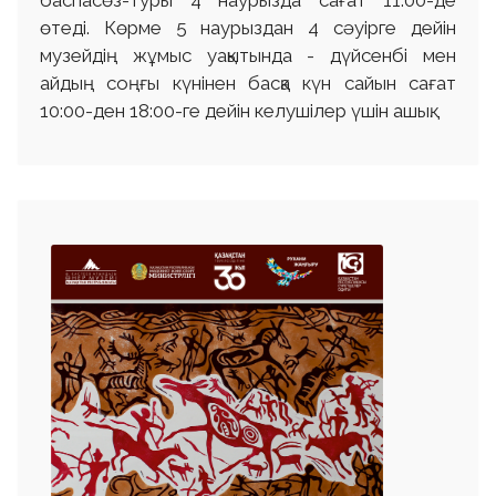
баспасөз-туры 4 наурызда сағат 11:00-де
өтеді. Көрме 5 наурыздан 4 сәуірге дейін
музейдің жұмыс уақытында - дүйсенбі мен
айдың соңғы күнінен басқа күн сайын сағат
10:00-ден 18:00-ге дейін келушілер үшін ашық.