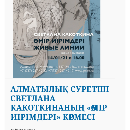
АЛМАТЫЛЫҚ СУРЕТШІ
СВЕТЛАНА
КАКОТКИНАНЫҢ «ӨМІР
ИІРІМДЕРІ» КӨРМЕСІ