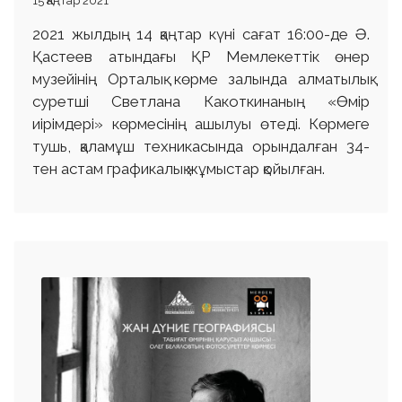
15 Қаңтар 2021
2021 жылдың 14 қаңтар күні сағат 16:00-де Ә.
Қастеев атындағы ҚР Мемлекеттік өнер
музейінің Орталық көрме залында алматылық
суретші Светлана Какоткинаның «Өмір
иірімдері» көрмесінің ашылуы өтеді. Көрмеге
тушь, қаламұш техникасында орындалған 34-
тен астам графикалық жұмыстар қойылған.