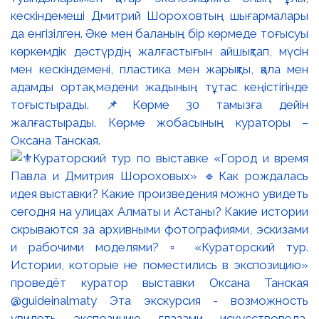
кескіндемеші Дмитрий Шороховтың шығармалары
да енгізілген. Әке мен баланың бір көрмеде тоғысуы
көркемдік дәстүрдің жалғастығын айшықтап, мүсін
мен кескіндемені, пластика мен жарықты, қала мен
адамды ортақ мәдени жадының тұтас кеңістігінде
тоғыстырады. 📌Көрме 30 тамызға дейін
жалғастырады. Көрме жобасының кураторы –
Оксана Танская.