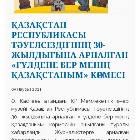
ҚАЗАҚСТАН
РЕСПУБЛИКАСЫ
ТӘУЕЛСІЗДІГІНІҢ 30-
ЖЫЛДЫҒЫНА АРНАЛҒАН
«ГҮЛДЕНЕ БЕР МЕНІҢ
ҚАЗАҚСТАНЫМ» КӨРМЕСІ
05 Наурыз 2021
Ә. Қастеев атындағы ҚР Мемлекеттік өнер
музейі Қазақстан Республикасы Тәуелсіздігінің
30- жылдығына арналған «Гүлдене бер менің
Қазақстаным» көрмесінің ашылғаны туралы
хабарлайды. Журналистерге арналған