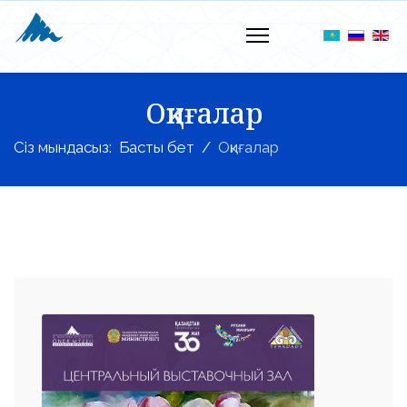
Оқиғалар
Сіз мындасыз:
Басты бет
Оқиғалар