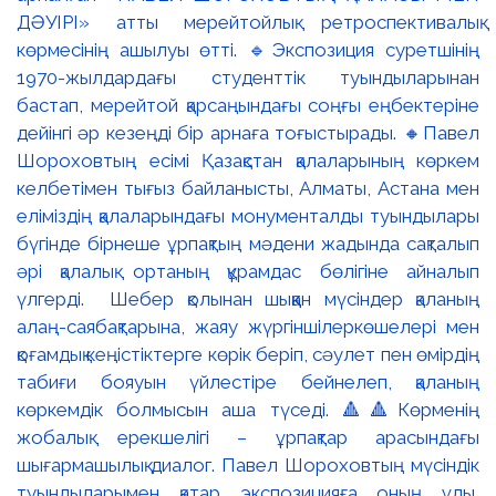
ДӘУІРІ» атты мерейтойлық ретроспективалық
көрмесінің ашылуы өтті. 🔹Экспозиция суретшінің
1970-жылдардағы студенттік туындыларынан
бастап, мерейтой қарсаңындағы соңғы еңбектеріне
дейінгі әр кезеңді бір арнаға тоғыстырады. 🔸Павел
Шороховтың есімі Қазақстан қалаларының көркем
келбетімен тығыз байланысты, Алматы, Астана мен
еліміздің қалаларындағы монументалды туындылары
бүгінде бірнеше ұрпақтың мәдени жадында сақталып
әрі қалалық ортаның құрамдас бөлігіне айналып
үлгерді. Шебер қолынан шыққан мүсіндер қаланың
алаң-саябақтарына, жаяу жүргіншілеркөшелері мен
қоғамдық кеңістіктерге көрік беріп, сәулет пен өмірдің
табиғи бояуын үйлестіре бейнелеп, қаланың
көркемдік болмысын аша түседі. 🔺🔺Көрменің
жобалық ерекшелігі – ұрпақтар арасындағы
шығармашылық диалог. Павел Шороховтың мүсіндік
туындыларымен қатар экспозицияға оның ұлы,