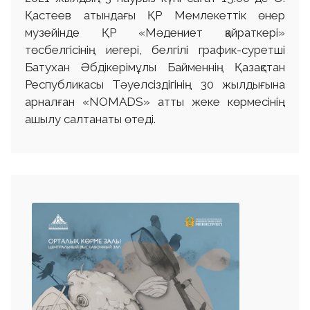
Қастеев атындағы ҚР Мемлекеттік өнер
музейінде ҚР «Мәдениет қайраткері»
төсбелгісінің иегері, белгілі график-суретші
Батухан Әбдікерімұлы Байменнің Қазақстан
Республикасы Тәуелсіздігінің 30 жылдығына
арналған «NOMADS» атты жеке көрмесінің
ашылу салтанаты өтеді.