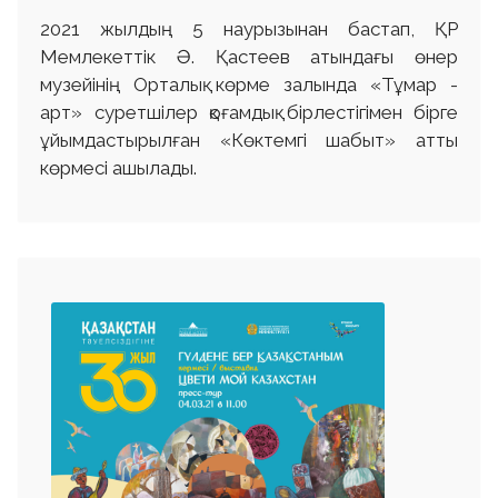
2021 жылдың 5 наурызынан бастап, ҚР
Мемлекеттік Ә. Қастеев атындағы өнер
музейінің Орталық көрме залында «Тұмар -
aрт» суретшілер қоғамдық бірлестігімен бірге
ұйымдастырылған «Көктемгі шабыт» атты
көрмесі ашылады.