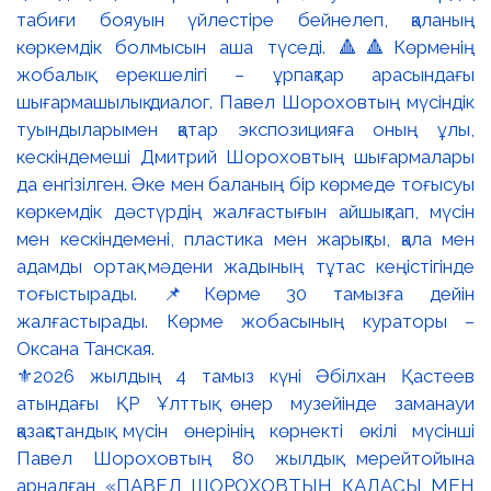
⚜️2026 жылдың 4 тамыз күні Әбілхан Қастеев
атындағы ҚР Ұлттық өнер музейінде заманауи
қазақстандық мүсін өнерінің көрнекті өкілі мүсінші
Павел Шороховтың 80 жылдық мерейтойына
арналған «ПАВЕЛ ШОРОХОВТЫҢ ҚАЛАСЫ МЕН