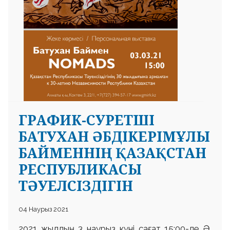
ГРАФИК-СУРЕТШІ
БАТУХАН ӘБДІКЕРІМҰЛЫ
БАЙМЕННІҢ ҚАЗАҚСТАН
РЕСПУБЛИКАСЫ
ТӘУЕЛСІЗДІГІН
04 Наурыз 2021
2021 жылдың 3 наурыз күні сағат 15:00-де Ә.