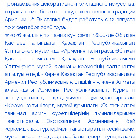
⚜️2026 жылдың 12 тамыз күні сағат 16:00-де Әбілхан
Қастеев атындағы Қазақстан Республикасының
Ұлттық өнер музейінде «Армения палитрасы: Әбілхан
Қастеев атындағы Қазақстан Республикасының
Ұлттық өнер музейі қорынан» көрмесінің салтанатты
ашылуы өтеді. ▫️Көрме Қазақстан Республикасындағы
Армения Республикасының Елшілігінің және Алматы
қаласындағы Армения Республикасының Құрметті
консулдығының қолдауымен ұйымдастырылды.
▪️Көрме келушілерді музей қорындағы ХХ ғасырдағы
танымал армян суретшілерінің туындыларымен
таныстырады. Экспозицияға Арменияның бай
көркемдік дәстүрлерімен таныстыратын кескіндеме,
мүсін және сәндік-қолданбалы өнер туындылары