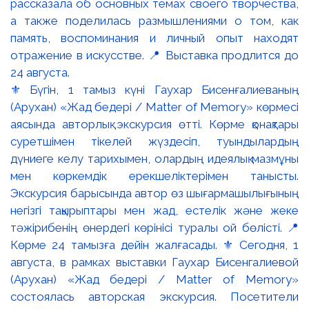
⚜️ Бүгін, 1 тамыз күні Гаухар Бисенғалиеваның
(Арухан) «Жад бедері / Matter of Memory» көрмесі
аясында авторлық экскурсия өтті. Көрме қонақтары
суретшімен тікелей жүздесіп, туындылардың
дүниеге келу тарихымен, олардың идеялық мазмұны
мен көркемдік ерекшеліктерімен танысты.
Экскурсия барысында автор өз шығармашылығының
негізгі тақырыптары мен жад, естелік және жеке
тәжірибенің өнердегі көрінісі туралы ой бөлісті. 📍
Көрме 24 тамызға дейін жалғасады. ⚜️ Сегодня, 1
августа, в рамках выставки Гаухар Бисенгалиевой
(Арухан) «Жад бедері / Matter of Memory»
состоялась авторская экскурсия. Посетители