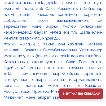
⚜️2026 жылдың 1 тамыз күні Әбілхан Қастеев
атындағы Қазақстан Республикасының Ұлттық өнер
музейінде ұлттық бейнелеу өнерінің көрнекті шебері,
Қазақстанның халық суретшісі Сахи Романовтың
(1926-2002) туғанына 100 жыл толуына арналған
«Дала симфониясы» мерейтойлық көрмесінің
ашылуы мен іс-шара аясында шығармашылығына
арналған дөңгелек үстел өтті. 🔹Қазақстан
Республикасы Премьер-Министрінің орынбасары –
ВИРТУАЛДЫ ҚАБЫЛДАУ
Мәдениет және ақпарат министрі Аида Ғалымқызы
Балаева Сахи Романовтың туғанына 100 жыл