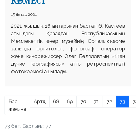
КӨРМЕСІ
15 Қаңтар 2021
2021 жылдың 16 қаңтарынан бастап Ә. Қастеев
атындағы Қазақстан Республикасының
Мемлекеттік өнер музейінің Орталық көрме
залында орнитолог, фотограф, оператор
және кинорежиссер Олег Беляловтың «Жан
дүние географиясы» атты ретроспективті
фотокөрмесі ашылады.
Бас
Артқа
68
69
70
71
72
73
7
жағына
73 бет. Барлығы: 77