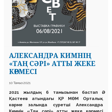
АЛЕКСАНДРА КИМНІҢ
«ТАҢ СӘРІ» АТТЫ ЖЕКЕ
КӨРМЕСІ
10 Тамыз 2021
2021 жылдың 6 тамызынан бастап Ә.
Қастеев атындағы ҚР МӨМ Орталық
көрме залында суретші Александра
Кимнің «Таң сәрі» атты жеке көрмесі