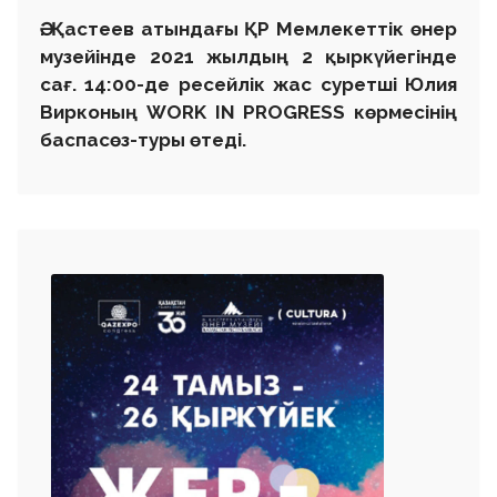
Ә. Қастеев атындағы ҚР Мемлекеттік өнер
музейінде 2021 жылдың 2 қыркүйегінде
сағ. 14:00-де ресейлік жас суретші Юлия
Вирконың WORK IN PROGRESS көрмесінің
баспасөз-туры өтеді.