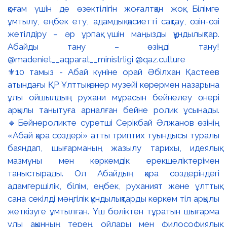
⚜️10 тамыз - Абай күніне орай Әбілхан Қастеев
атындағы ҚР Ұлттық өнер музейі көрермен назарына
ұлы ойшылдың рухани мұрасын бейнелеу өнері
арқылы танытуға арналған бейне ролик ұсынады.
🔹Бейнероликте суретші Серікбай Әлжанов өзінің
«Абай қара сөздері» атты триптих туындысы туралы
баяндап, шығарманың жазылу тарихы, идеялық
мазмұны мен көркемдік ерекшеліктерімен
таныстырады. Ол Абайдың қара сөздеріндегі
адамгершілік, білім, еңбек, руханият және ұлттық
сана секілді мәңгілік құндылықтарды көркем тіл арқылы
жеткізуге ұмтылған. Үш бөліктен тұратын шығарма
ұлы ақынның терең ойлары мен философиялық