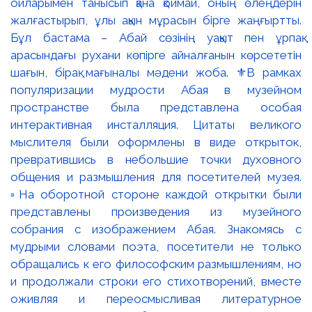
ойларымен танысып қана қоймай, оның өлеңдерін
жалғастырып, ұлы ақын мұрасын бірге жаңғыртты.
Бұл бастама – Абай сөзінің уақыт пен ұрпақ
арасындағы рухани көпірге айналғанын көрсететін
шағын, бірақ мағыналы мәдени жоба. ⚜️В рамках
популяризации мудрости Абая в музейном
пространстве была представлена особая
интерактивная инсталляция. Цитаты великого
мыслителя были оформлены в виде открыток,
превратившись в небольшие точки духовного
общения и размышления для посетителей музея.
▫️На оборотной стороне каждой открытки были
представлены произведения из музейного
собрания с изображением Абая. Знакомясь с
мудрыми словами поэта, посетители не только
обращались к его философским размышлениям, но
и продолжали строки его стихотворений, вместе
оживляя и переосмысливая литературное