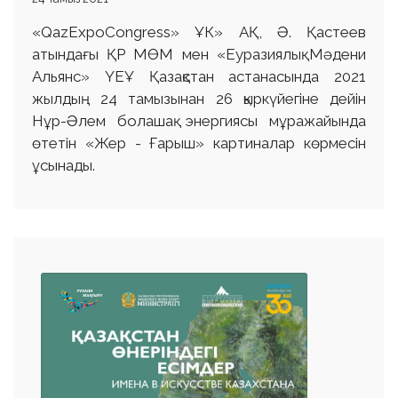
«QazExpoCongress» ҰК» АҚ, Ә. Қастеев
атындағы ҚР МӨМ мен «Еуразиялық Мәдени
Альянс» ҮЕҰ Қазақстан астанасында 2021
жылдың 24 тамызынан 26 қыркүйегіне дейін
Нұр-Әлем болашақ энергиясы мұражайында
өтетін «Жер - Ғарыш» картиналар көрмесін
ұсынады.