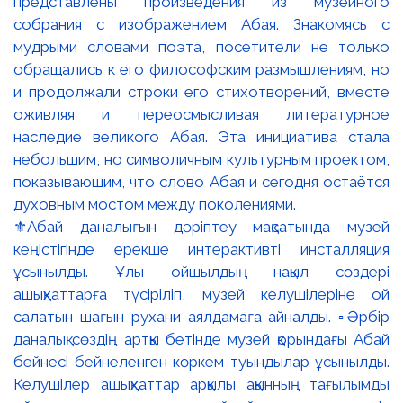
⚜️Абай даналығын дәріптеу мақсатында музей
кеңістігінде ерекше интерактивті инсталляция
ұсынылды. Ұлы ойшылдың нақыл сөздері
ашықхаттарға түсіріліп, музей келушілеріне ой
салатын шағын рухани аялдамаға айналды. ▫️Әрбір
даналық сөздің артқы бетінде музей қорындағы Абай
бейнесі бейнеленген көркем туындылар ұсынылды.
Келушілер ашықхаттар арқылы ақынның тағылымды