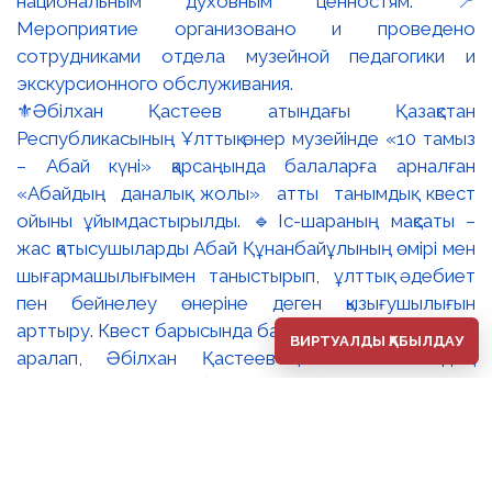
⚜️Әбілхан Қастеев атындағы Қазақстан
Республикасының Ұлттық өнер музейінде «10 тамыз
– Абай күні» қарсаңында балаларға арналған
«Абайдың даналық жолы» атты танымдық квест
ойыны ұйымдастырылды. 🔹Іс-шараның мақсаты –
жас қатысушыларды Абай Құнанбайұлының өмірі мен
шығармашылығымен таныстырып, ұлттық әдебиет
пен бейнелеу өнеріне деген қызығушылығын
арттыру. Квест барысында балалар музей залдарын
ВИРТУАЛДЫ ҚАБЫЛДАУ
аралап, Әбілхан Қастеевтің «Жас Абайдың
портреті», Сәрсенбай Бейсенбаевтың «Абай»
портреті және Тоқболат Тоғысбаевтың «Абай.
Ойшыл» туындылары арқылы ақын тұлғасын тереңірек
таныды. 🔸Қатысушылар қызықты тапсырмалар