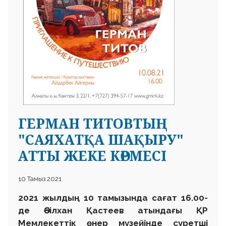
ГЕРМАН ТИТОВТЫҢ
"САЯХАТҚА ШАҚЫРУ"
АТТЫ ЖЕКЕ КӨРМЕСІ
10 Тамыз 2021
2021 жылдың 10 тамызында сағат 16.00-
де Әбілхан Қастеев атындағы ҚР
Мемлекеттік өнер музейінде суретші