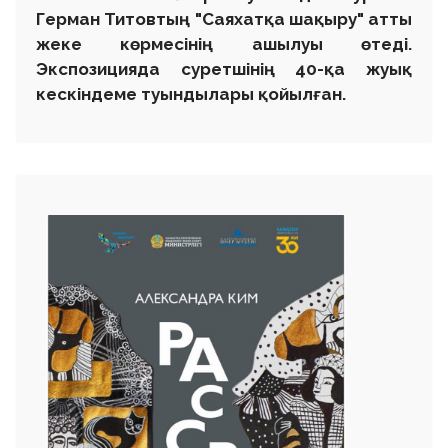
Герман Титовтың "Саяхатқа шақыру" атты
жеке көрмесінің ашылуы өтеді.
Экспозицияда суретшінің 40-қа жуық
кескіндеме туындылары қойылған.