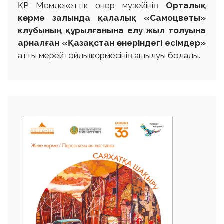
ҚР Мемлекеттік өнер музейінің
Орталық
көрме залында қалалық «Самоцветы»
клубының құрылғанына елу жыл толуына
арналған «Қазақстан өнеріндегі есімдер»
атты мерейтойлық көрмесінің ашылуы болады.