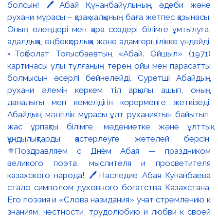
болсын! 🖊️Абай Құнанбайұлының әдеби және
рухани мұрасы – қазақ халқының баға жетпес қазынасы.
Оның өлеңдері мен қара сөздері білімге ұмтылуға,
адалдыққа, еңбекқорлыққа және адамгершілікке үндейді.
▫️Тоқболат Тоғысбаевтың «Абай. Ойшыл» (1971)
картинасы ұлы тұлғаның терең ойы мен парасатты
болмысын әсерлі бейнелейді. Суретші Абайдың
рухани әлемін көркем тіл арқылы ашып, оның
даналығы мен кемелдігін көрерменге жеткізеді.
Абайдың мәңгілік мұрасы ұлт руханиятын байытып,
жас ұрпақты білімге, мәдениетке және ұлттық
құндылықтарды қастерлеуге жетелей берсін.
⚜️Поздравляем с Днём Абая — праздником
великого поэта, мыслителя и просветителя
казахского народа! 🖊️Наследие Абая Кунанбаева
стало символом духовного богатства Казахстана.
Его поэзия и «Слова назидания» учат стремлению к
знаниям, честности, трудолюбию и любви к своей