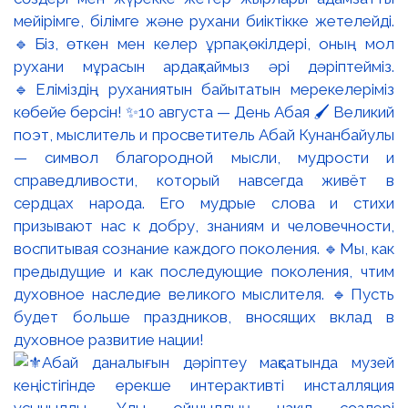
мейірімге, білімге және рухани биіктікке жетелейді.
🔹Біз, өткен мен келер ұрпақ өкілдері, оның мол
рухани мұрасын ардақтаймыз әрі дәріптейміз.
🔹Еліміздің руханиятын байытатын мерекелеріміз
көбейе берсін! ✨10 августа — День Абая 🖌️ Великий
поэт, мыслитель и просветитель Абай Кунанбайулы
— символ благородной мысли, мудрости и
справедливости, который навсегда живёт в
сердцах народа. Его мудрые слова и стихи
призывают нас к добру, знаниям и человечности,
воспитывая сознание каждого поколения. 🔹Мы, как
предыдущие и как последующие поколения, чтим
духовное наследие великого мыслителя. 🔹Пусть
будет больше праздников, вносящих вклад в
духовное развитие нации!