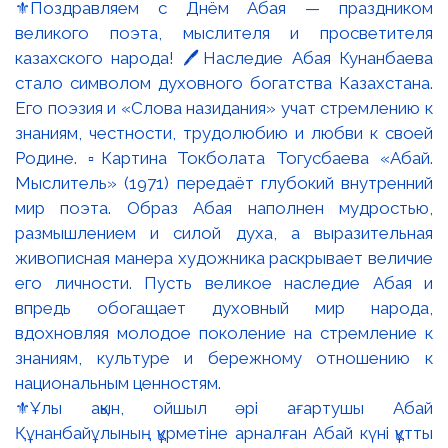
⚜️Ұлы ақын, ойшыл әрі ағартушы Абай
Құнанбайұлының құрметіне арналған Абай күні құтты