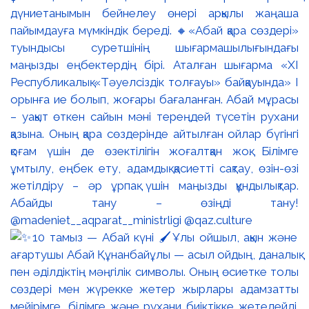
дүниетанымын бейнелеу өнері арқылы жаңаша
пайымдауға мүмкіндік береді. 🔸«Абай қара сөздері»
туындысы суретшінің шығармашылығындағы
маңызды еңбектердің бірі. Аталған шығарма «XI
Республикалық «Тәуелсіздік толғауы» байқауында» І
орынға ие болып, жоғары бағаланған. Абай мұрасы
– уақыт өткен сайын мәні тереңдей түсетін рухани
қазына. Оның қара сөздерінде айтылған ойлар бүгінгі
қоғам үшін де өзектілігін жоғалтқан жоқ. Білімге
ұмтылу, еңбек ету, адамдық қасиетті сақтау, өзін-өзі
жетілдіру – әр ұрпақ үшін маңызды құндылықтар.
Абайды тану – өзіңді тану!
@madeniet__aqparat__ministrligi @qaz.culture