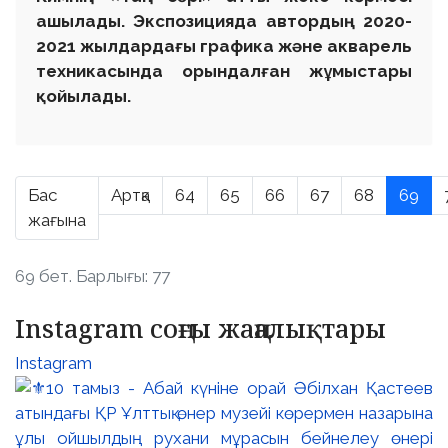
ашылады. Экспозицияда автордың 2020-
2021 жылдардағы графика және акварель
техникасында орындалған жұмыстары
қойылады.
Бас
Артқа
64
65
66
67
68
69
жағына
69 бет. Барлығы: 77
Instagram соңғы жаңалықтары
Instagram