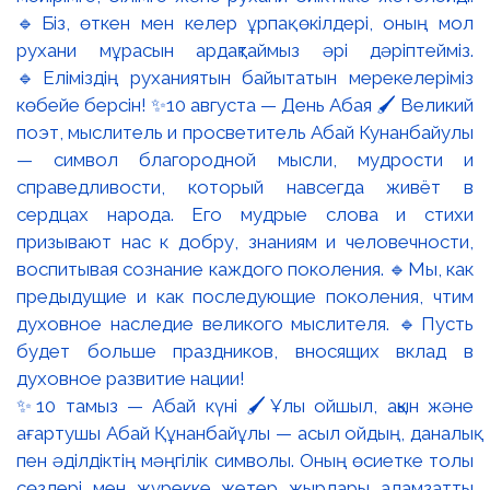
✨10 тамыз — Абай күні 🖌️Ұлы ойшыл, ақын және
ағартушы Абай Құнанбайұлы — асыл ойдың, даналық
пен әділдіктің мәңгілік символы. Оның өсиетке толы
сөздері мен жүрекке жетер жырлары адамзатты