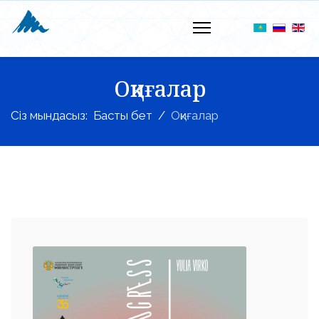
Оқиғалар
Сіз мындасыз:
Басты бет
Оқиғалар