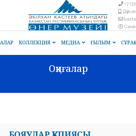
+7 (7
Дүйсен
kast
Сенім 
ҒАЛАР
КОЛЛЕКЦИЯ
МЕДИА
ҒЫЛЫМ
СҰРА
Оқиғалар
БОЯУЛАР ҚҰПИЯСЫ