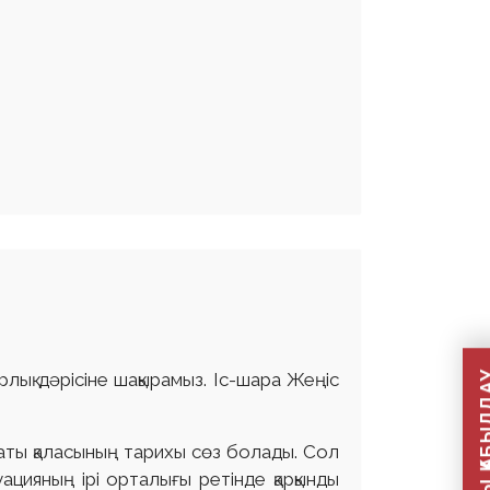
ық дәрісіне шақырамыз. Іс-шара Жеңіс
аты қаласының тарихы сөз болады. Сол
ацияның ірі орталығы ретінде қарқынды