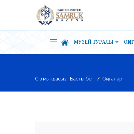
МУЗЕЙ ТУРАЛЫ
ОҚИ
Сіз мындасыз:
Басты бет
Оқиғалар