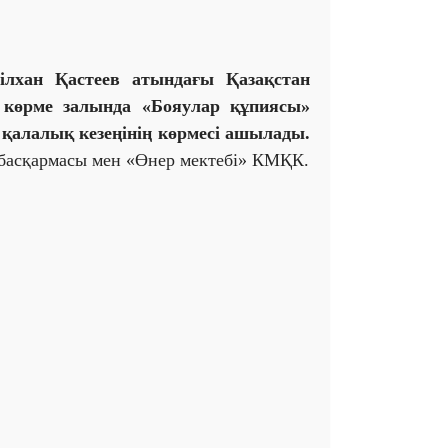
ілхан Қастеев атындағы Қазақстан
 көрме залында «Бояулар құпиясы»
қалалық кезеңінің көрмесі ашылады.
басқармасы мен «Өнер мектебі» КМҚК.