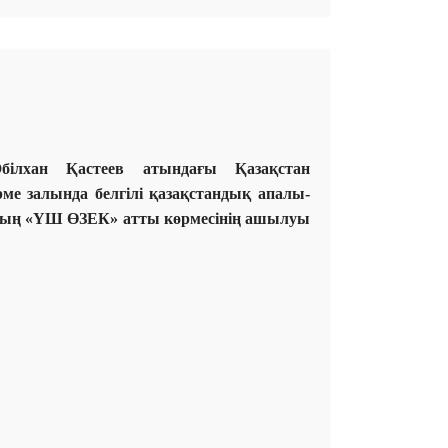
ілхан Қастеев атындағы Қазақстан
ме залында белгілі қазақстандық апалы-
ардың «ҮШ ӨЗЕК» атты көрмесінің ашылуы