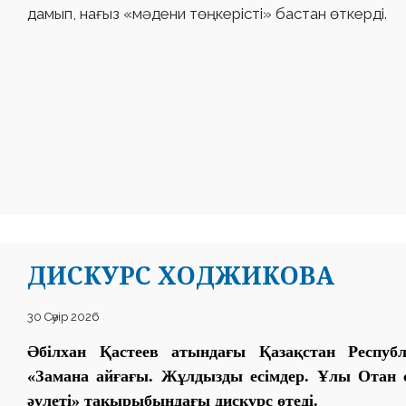
дамып, нағыз «мәдени төңкерісті» бастан өткерді.
ДИСКУРС ХОДЖИКОВА
30 Сәуір 2026
Әбілхан Қастеев атындағы Қазақстан Респуб
«Замана айғағы. Жұлдызды есімдер. Ұлы Ота
әулеті» тақырыбындағы дискурс өтеді.