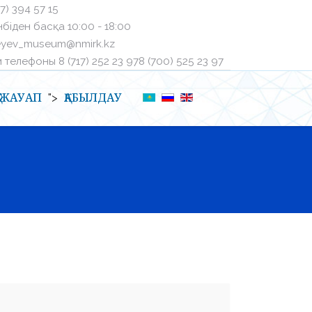
27) 394 57 15
біден басқа ㅤ10:00 - 18:00
eyev_museum@nmirk.kz
телефоныㅤ 8 (717) 252 23 97ㅤ8 (700) 525 23 97
Қ-ЖАУАП
ҚАБЫЛДАУ
">