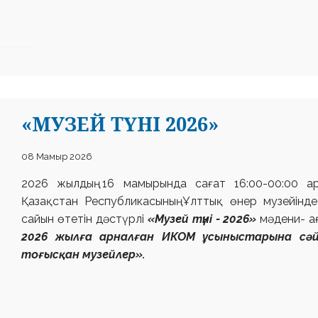
«МУЗЕЙ ТҮНІ 2026»
08 Мамыр 2026
2026 жылдың 16 мамырында сағат 16:00-00:00 а
Қазақстан Республикасының Ұлттық өнер
музейінд
сайын өтетін дәстүрлі
«Музей түні - 2026»
мәдени-
а
2026 жылға арналған ИКОМ ұсыныстарына сә
тоғысқан музейлер».