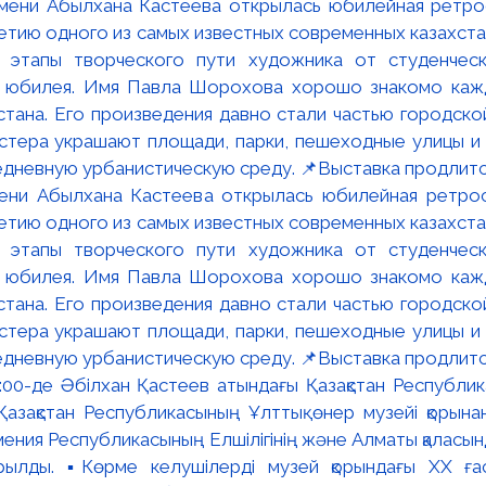
мени Абылхана Кастеева открылась юбилейная ретр
ю одного из самых известных современных казахста
 этапы творческого пути художника от студенческ
и юбилея. Имя Павла Шорохова хорошо знакомо кажд
стана. Его произведения давно стали частью городско
астера украшают площади, парки, пешеходные улицы и
едневную урбанистическую среду. 📌Выставка продлится