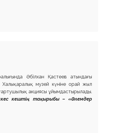
ралығында Әбілхан Қастеев атындағы
е Халықаралық музей күніне орай жыл
ғартушылық акциясы ұйымдастырылады.
йкес
кештің тақырыбы – «Әлемдер