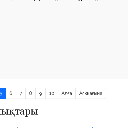
5
6
7
8
9
10
Алға
Аяқ жағына
алықтары