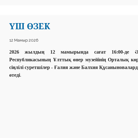
ҮШ ӨЗЕК
12 Мамыр 2026
2026 жылдың 12 мамырында сағат 16:00-де Әб
Республикасының Ұлттық өнер музейінің Орталық көр
сіңлілі суретшілер - Ғалия және Балхия Құсаиыновал
өтеді
.