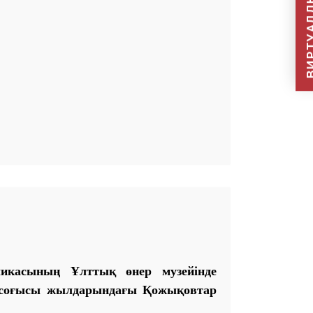
ВИРТУАЛДЫ Қ
ликасының Ұлттық өнер музейінде
н соғысы жылдарындағы Қожықовтар