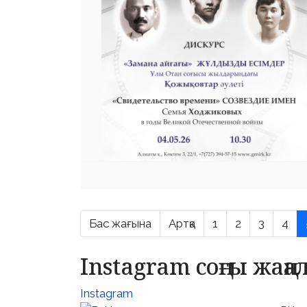
Бас жағына
Артқа
1
2
3
4
Instagram соңғы жаң
Instagram