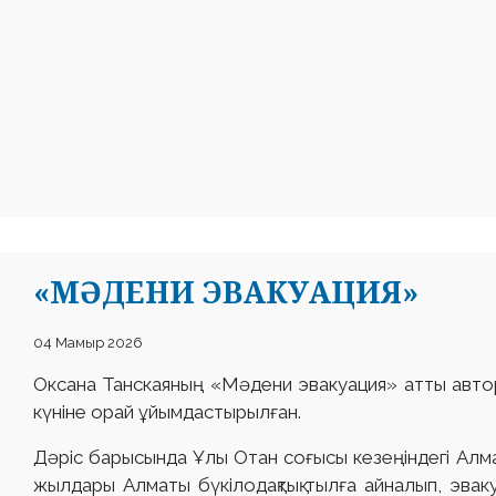
«МӘДЕНИ ЭВАКУАЦИЯ»
04 Мамыр 2026
Оксана Танскаяның «Мәдени эвакуация» атты авторл
күніне орай ұйымдастырылған.
Дәріс барысында Ұлы Отан соғысы кезеңіндегі Алм
жылдары Алматы бүкілодақтық тылға айналып, эваку