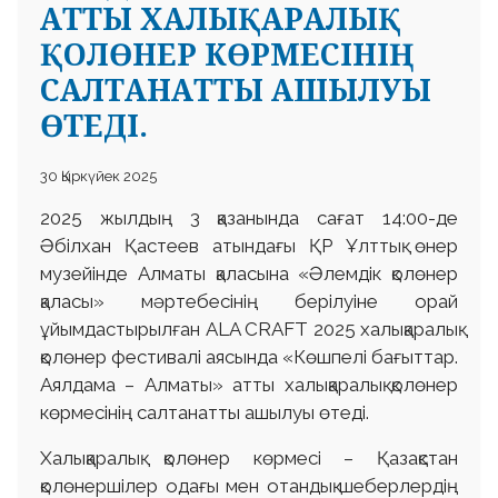
АТТЫ ХАЛЫҚАРАЛЫҚ
ҚОЛӨНЕР КӨРМЕСІНІҢ
САЛТАНАТТЫ АШЫЛУЫ
ӨТЕДІ.
30 Қыркүйек 2025
2025 жылдың 3 қазанында сағат 14:00-де
Әбілхан Қастеев атындағы ҚР Ұлттық өнер
музейінде Алматы қаласына «Әлемдік қолөнер
қаласы» мәртебесінің берілуіне орай
ұйымдастырылған ALA CRAFT 2025 халықаралық
қолөнер фестивалі аясында «Көшпелі бағыттар.
Аялдама – Алматы» атты халықаралық қолөнер
көрмесінің салтанатты ашылуы өтеді.
Халықаралық қолөнер көрмесі – Қазақстан
қолөнершілер одағы мен отандық шеберлердің