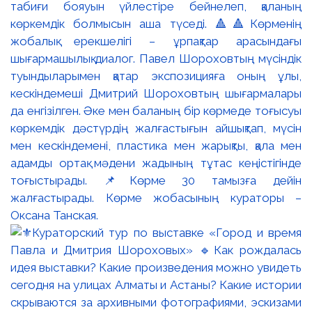
табиғи бояуын үйлестіре бейнелеп, қаланың
көркемдік болмысын аша түседі. 🔺🔺Көрменің
жобалық ерекшелігі – ұрпақтар арасындағы
шығармашылық диалог. Павел Шороховтың мүсіндік
туындыларымен қатар экспозицияға оның ұлы,
кескіндемеші Дмитрий Шороховтың шығармалары
да енгізілген. Әке мен баланың бір көрмеде тоғысуы
көркемдік дәстүрдің жалғастығын айшықтап, мүсін
мен кескіндемені, пластика мен жарықты, қала мен
адамды ортақ мәдени жадының тұтас кеңістігінде
тоғыстырады. 📌Көрме 30 тамызға дейін
жалғастырады. Көрме жобасының кураторы –
Оксана Танская.