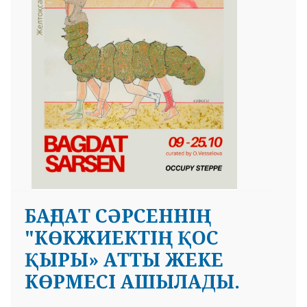
 23 97
БАҒДАТ СӘРСЕННІҢ
"КӨКЖИЕКТІҢ ҚОС
ҚЫРЫ» АТТЫ ЖЕКЕ
КӨРМЕСІ АШЫЛАДЫ.