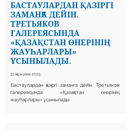
БАСТАУЛАРДАН ҚАЗІРГІ
ЗАМАНҒА ДЕЙІН.
ТРЕТЬЯКОВ
ГАЛЕРЕЯСЫНДА
«ҚАЗАҚСТАН ӨНЕРІНІҢ
ЖАУҺАРЛАРЫ»
ҰСЫНЫЛАДЫ.
23 Қыркүйек 2025
Бастаулардан қазіргі заманға дейін. Третьяков
галереясында «Қазақстан өнерінің
жауһарлары» ұсынылады.