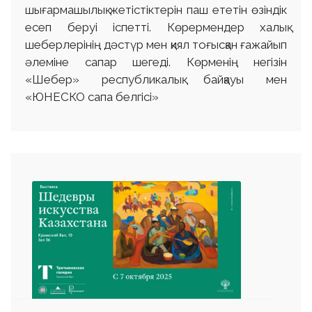
шығармашылық жетістіктерін паш ететін өзіндік
есеп беруі іспетті. Көрермендер халық
шеберлерінің дәстүр мен қиял тоғысқан ғажайып
әлеміне сапар шегеді. Көрменің негізін
«Шебер» республикалық байқауы мен
«ЮНЕСКО сапа белгісі»