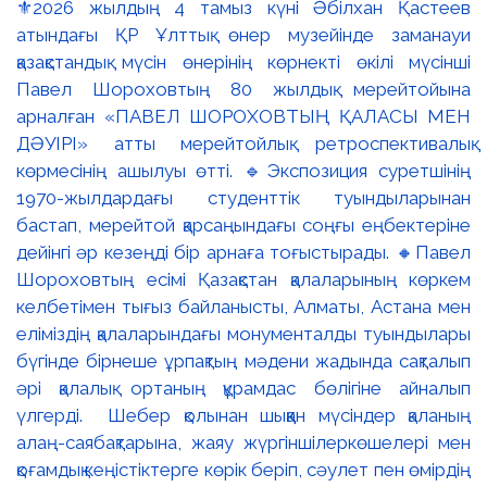
⚜️2026 жылдың 4 тамыз күні Әбілхан Қастеев
атындағы ҚР Ұлттық өнер музейінде заманауи
қазақстандық мүсін өнерінің көрнекті өкілі мүсінші
Павел Шороховтың 80 жылдық мерейтойына
арналған «ПАВЕЛ ШОРОХОВТЫҢ ҚАЛАСЫ МЕН
ДӘУІРІ» атты мерейтойлық ретроспективалық
көрмесінің ашылуы өтті. 🔹Экспозиция суретшінің
1970-жылдардағы студенттік туындыларынан
бастап, мерейтой қарсаңындағы соңғы еңбектеріне
дейінгі әр кезеңді бір арнаға тоғыстырады. 🔸Павел
Шороховтың есімі Қазақстан қалаларының көркем
келбетімен тығыз байланысты, Алматы, Астана мен
еліміздің қалаларындағы монументалды туындылары
бүгінде бірнеше ұрпақтың мәдени жадында сақталып
әрі қалалық ортаның құрамдас бөлігіне айналып
үлгерді. Шебер қолынан шыққан мүсіндер қаланың
алаң-саябақтарына, жаяу жүргіншілеркөшелері мен
қоғамдық кеңістіктерге көрік беріп, сәулет пен өмірдің