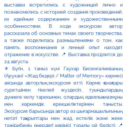
⚜️ Бүгін, 1 тамыз күні Гаухар Бисенғалиеваның
(Арухан) «Жад бедері / Matter of Memory» көрмесі
аясында авторлық экскурсия өтті. Көрме қонақтары
суретшімен тікелей жүздесіп, туындылардың
дүниеге келу тарихымен, олардың идеялық мазмұны
мен көркемдік ерекшеліктерімен танысты.
Экскурсия барысында автор өз шығармашылығының
негізгі тақырыптары мен жад, естелік және жеке
тәжірибенің өнердегі көрінісі туралы ой бөлісті. 📍