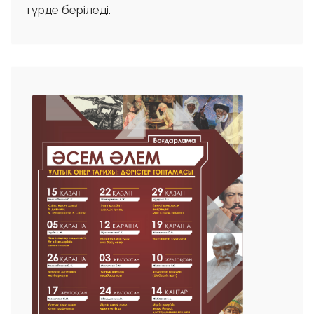
түрде беріледі.