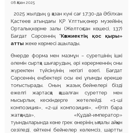
08 Қазан 2025
2025 жылдың 9 қазан күні сағ 17:30-да Әбілхан
Қастеев атындағы ҚР Ұлттық өнер музейінің
Орталық көрме залы (Желтоқсан көшесі, 137)
Бағдат Сәрсеннің "
Көкжиектің қос қыры»
атты
жеке көрмесі ашылады.
Өнерде форма мен мазмұн – суретшінің ішкі
әлемін сыртқа шығарудың, әрі көрерменнің оны
жүрекпен түйсінуінің негізгі өзегі. Бағдат
Сәрсеннің еңбектері осы екі ұғымды ерекше
тоғыстырады. Оның жазық бейнелері бізді
ежелгі жартасқа қашалған суреттер мен
мысырлық кескіндерге жетелейді. «1-ші
композиция», «2-ші композиция», «Өтіп бара
жатқанда», «Құдай-император»
туындыларында көне грек өнерінің ықпалы айқын
сезіледі, өйткені бейнелер көлемсіз, шартты