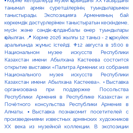
▪️Көрме келушілерді музей қорындағы ХХ ғасырдағы
танымал армян суретшілерінің туындыларымен
таныстырады. Экспозицияға Арменияның бай
көркемдік дәстүрлерімен таныстыратын кескіндеме,
мүсін және сәндік-қолданбалы өнер туындылары
қойылған. 📍 Көрме 2026 жылғы 12 тамыз - 2 қыркүйек
аралығында жұмыс істейді. ⚜️12 августа в 16:00 в
Национальном музее искусств Республики
Казахстан имени Абылхана Кастеева состоится
открытие выставки «Палитра Армении: из собрания
Национального музея искусств Республики
Казахстан имени Абылхана Кастеева». ▫️Выставка
организована при поддержке Посольства
Республики Армения в Республике Казахстан и
Почётного консульства Республики Армения в
Алматы. ▪️Выставка познакомит посетителей с
произведениями известных армянских художников
XX века из музейной коллекции. В экспозиции