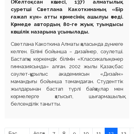
(Желтоқсан көшесі, 137) алматылық
суретші Светлана Какоткинаның «Бір
ғажап күн» атты көрмесінің ашылуы өтеді.
Көрмеде автордың 80-ге жуық туындысы
көпшілік назарына ұсынылады.
Светлана Какоткина Алматы қаласында дүниеге
келген. Білімі бойынша – дизайнер, сәулетші.
Бастапқы көркемдік білімін «Классикалық өнер
гимназиясында» алған. 2002 жылы Қазақ бас
сәулет-құрылыс академиясын «Дизайн»
мамандығы бойынша тәмамдаған. Студенттік
жылдарынан бастап түрлі байқаулар мен
көрмелерге қатысып, шығармашылық
белсенділік танытты.
Бас
Артқа
7
8
9
10
11
12
13