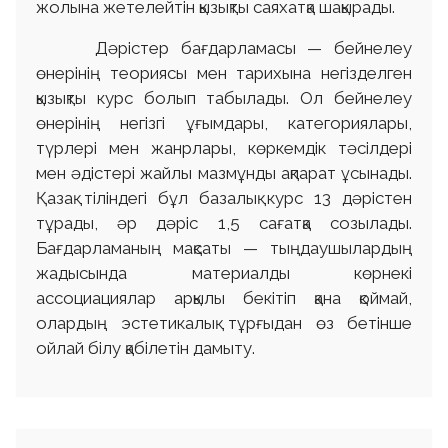
жолына жетелейтін қызықты саяхатқа шақырады.
Дәрістер бағдарламасы — бейнелеу
өнерінің теориясы мен тарихына негізделген
қызықты курс болып табылады. Ол бейнелеу
өнерінің негізгі ұғымдары, категориялары,
түрлері мен жанрлары, көркемдік тәсілдері
мен әдістері жайлы мазмұнды ақпарат ұсынады.
Қазақ тіліндегі бұл базалық курс 13 дәрістен
тұрады, әр дәріс 1,5 сағатқа созылады.
Бағдарламаның мақсаты — тыңдаушылардың
жадысында материалды көрнекі
ассоциациялар арқылы бекітіп қана қоймай,
олардың эстетикалық тұрғыдан өз бетінше
ойлай білу қабілетін дамыту.