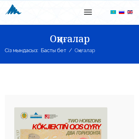
Оқиғалар
Сіз мындасыз:
Басты бет
Оқиғалар