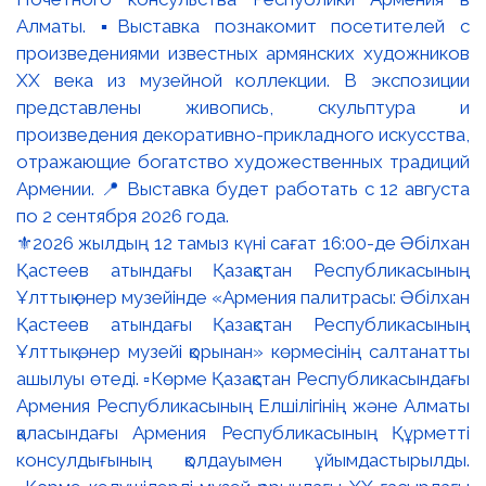
⚜️2026 жылдың 12 тамыз күні сағат 16:00-де Әбілхан
Қастеев атындағы Қазақстан Республикасының
Ұлттық өнер музейінде «Армения палитрасы: Әбілхан
Қастеев атындағы Қазақстан Республикасының
Ұлттық өнер музейі қорынан» көрмесінің салтанатты
ашылуы өтеді. ▫️Көрме Қазақстан Республикасындағы
Армения Республикасының Елшілігінің және Алматы
қаласындағы Армения Республикасының Құрметті
консулдығының қолдауымен ұйымдастырылды.