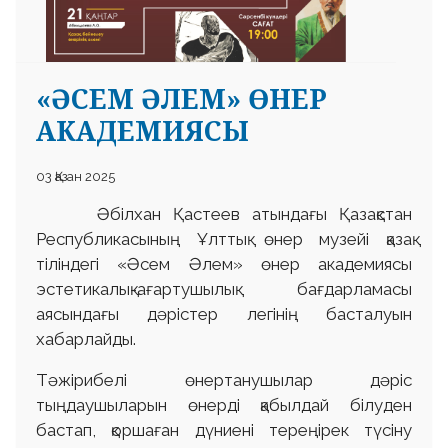
«ӘСЕМ ӘЛЕМ» ӨНЕР
АКАДЕМИЯСЫ
03 Қазан 2025
Әбілхан Қастеев атындағы Қазақстан
Республикасының Ұлттық өнер музейі қазақ
тіліндегі «Әсем Әлем» өнер академиясы
эстетикалық-ағартушылық бағдарламасы
аясындағы дәрістер легінің басталуын
хабарлайды.
Тәжірибелі өнертанушылар дәріс
тыңдаушыларын өнерді қабылдай білуден
бастап, қоршаған дүниені тереңірек түсіну