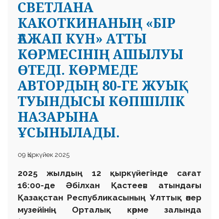
СВЕТЛАНА
КАКОТКИНАНЫҢ «БІР
ҒАЖАП КҮН» АТТЫ
КӨРМЕСІНІҢ АШЫЛУЫ
ӨТЕДІ. КӨРМЕДЕ
АВТОРДЫҢ 80-ГЕ ЖУЫҚ
ТУЫНДЫСЫ КӨПШІЛІК
НАЗАРЫНА
ҰСЫНЫЛАДЫ.
09 Қыркүйек 2025
2025 жылдың 12 қыркүйегінде сағат
16:00-де Әбілхан Қастеев атындағы
Қазақстан Республикасының Ұлттық өнер
музейінің Орталық көрме залында