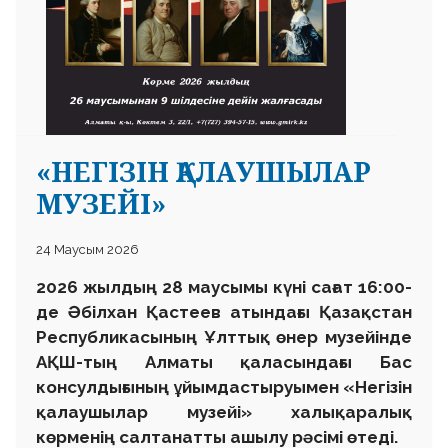
«НЕГІЗІН ҚАЛАУШЫЛАР
МУЗЕЙІ»
24 Маусым 2026
2026 жылдың 28 маусымы күні сағат 16:00-
де Әбілхан Қастеев атындағы Қазақстан
Республикасының Ұлттық өнер музейінде
АҚШ-тың Алматы қаласындағы Бас
консулдығының ұйымдастыруымен «Негізін
қалаушылар музейі» халықаралық
көрменің салтанатты ашылу рәсімі өтеді.