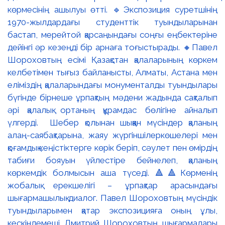
көрмесінің ашылуы өтті. 🔹Экспозиция суретшінің
1970-жылдардағы студенттік туындыларынан
бастап, мерейтой қарсаңындағы соңғы еңбектеріне
дейінгі әр кезеңді бір арнаға тоғыстырады. 🔸Павел
Шороховтың есімі Қазақстан қалаларының көркем
келбетімен тығыз байланысты, Алматы, Астана мен
еліміздің қалаларындағы монументалды туындылары
бүгінде бірнеше ұрпақтың мәдени жадында сақталып
әрі қалалық ортаның құрамдас бөлігіне айналып
үлгерді. Шебер қолынан шыққан мүсіндер қаланың
алаң-саябақтарына, жаяу жүргіншілеркөшелері мен
қоғамдық кеңістіктерге көрік беріп, сәулет пен өмірдің
табиғи бояуын үйлестіре бейнелеп, қаланың
көркемдік болмысын аша түседі. 🔺🔺Көрменің
жобалық ерекшелігі – ұрпақтар арасындағы
шығармашылық диалог. Павел Шороховтың мүсіндік
туындыларымен қатар экспозицияға оның ұлы,
кескіндемеші Дмитрий Шороховтың шығармалары