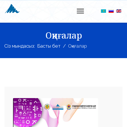
Оқиғалар
Сіз мындасыз:
Басты бет
Оқиғалар