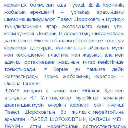
⚜️2026 жылдың 4 тамыз күні Әбілхан Қастеев
атындағы ҚР Ұлттық өнер музейінде заманауи
қазақстандық мүсін өнерінің көрнекті өкілі мүсінші
Павел Шороховтың 80 жылдық мерейтойына
арналған «ПАВЕЛ ШОРОХОВТЫҢ ҚАЛАСЫ МЕН
ДӘУІРІ» атты мерейтойлық ретроспективалық