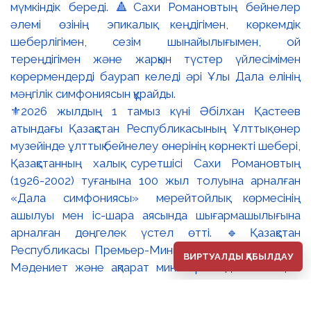
⚜️2026 жылдың 1 тамыз күні Әбілхан Қастеев
атындағы Қазақстан Республикасының Ұлттық өнер
музейінде ұлттық бейнелеу өнерінің көрнекті шебері,
Қазақстанның халық суретшісі Сахи Романовтың
(1926-2002) туғанына 100 жыл толуына арналған
«Дала симфониясы» мерейтойлық көрмесінің
ашылуы мен іс-шара аясында шығармашылығына
арналған дөңгелек үстел өтті. 🔹Қазақстан
Республикасы Премьер-Министрінің орынбасары –
ВИРТУАЛДЫ ҚАБЫЛДАУ
Мәдениет және ақпарат министрі Аида Ғалымқызы
Балаева Сахи Романовтың туғанына 100 жыл
толуына арналған «Дала симфониясы» мерейтойлық