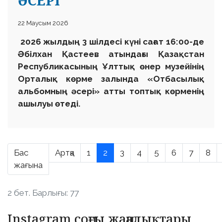
ӘСЕРІ
22 Маусым 2026
2026 жылдың 3 шілдесі күні сағат 16:00-де
Әбілхан Қастеев атындағы Қазақстан
Республикасының Ұлттық өнер музейінің
Орталық көрме залында «Отбасылық
альбомның әсері» атты топтық көрменің
ашылуы өтеді.
Бас
Артқа
1
2
3
4
5
6
7
8
жағына
2 бет. Барлығы: 77
Instagram соңғы жаңалықтары