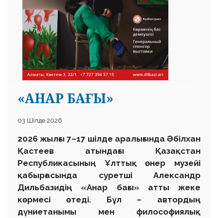
«АНАР БАҒЫ»
03 Шілде 2026
2026 жылғы 7–17 шілде аралығында Әбілхан
Қастеев атындағы Қазақстан
Республикасының Ұлттық өнер музейі
қабырғасында суретші Александр
Дильбазидің «Анар бағы» атты жеке
көрмесі өтеді. Бұл – автордың
дүниетанымы мен философиялық