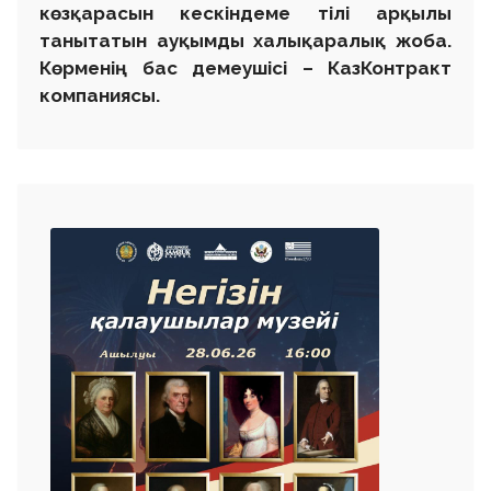
көзқарасын кескіндеме тілі арқылы
танытатын ауқымды халықаралық жоба.
Көрменің бас демеушісі – КазКонтракт
компаниясы.