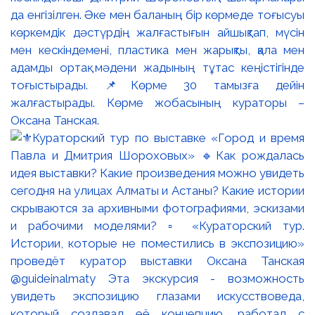
да енгізілген. Әке мен баланың бір көрмеде тоғысуы
көркемдік дәстүрдің жалғастығын айшықтап, мүсін
мен кескіндемені, пластика мен жарықты, қала мен
адамды ортақ мәдени жадының тұтас кеңістігінде
тоғыстырады. 📌Көрме 30 тамызға дейін
жалғастырады. Көрме жобасының кураторы –
Оксана Танская.