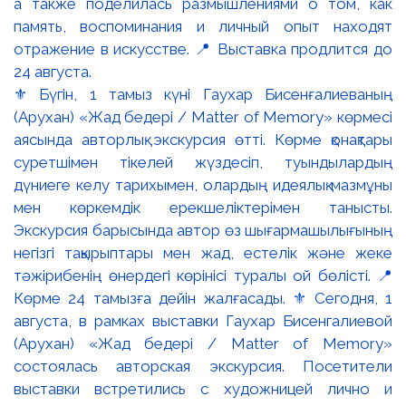
⚜️ Бүгін, 1 тамыз күні Гаухар Бисенғалиеваның
(Арухан) «Жад бедері / Matter of Memory» көрмесі
аясында авторлық экскурсия өтті. Көрме қонақтары
суретшімен тікелей жүздесіп, туындылардың
дүниеге келу тарихымен, олардың идеялық мазмұны
мен көркемдік ерекшеліктерімен танысты.
Экскурсия барысында автор өз шығармашылығының
негізгі тақырыптары мен жад, естелік және жеке
тәжірибенің өнердегі көрінісі туралы ой бөлісті. 📍
Көрме 24 тамызға дейін жалғасады. ⚜️ Сегодня, 1
августа, в рамках выставки Гаухар Бисенгалиевой
(Арухан) «Жад бедері / Matter of Memory»
состоялась авторская экскурсия. Посетители
выставки встретились с художницей лично и