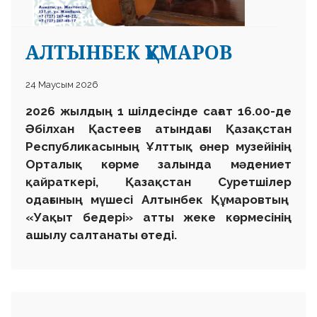
АЛТЫНБЕК ҚҰМАРОВ
24 Маусым 2026
2026 жылдың 1 шілдесінде сағат 16.00-де
Әбілхан Қастеев атындағы Қазақстан
Республикасының Ұлттық өнер музейінің
Орталық көрме залында мәдениет
қайраткері, Қазақстан Суретшілер
одағының мүшесі Алтынбек Құмаровтың
«Уақыт бедері» атты жеке көрмесінің
ашылу салтанаты өтеді.