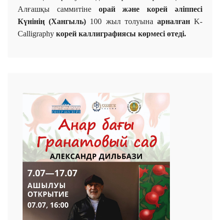
Алғашқы
саммитіне
орай және
корей әліппесі
Күнінің (Хангыль)
100 жыл толуына
арналған
K-
Calligraphy
к
орей
каллиграфиясы көрмесі өтеді.