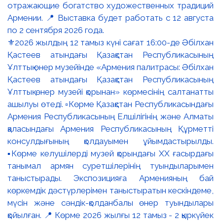
⚜️2026 жылдың 12 тамыз күні сағат 16:00-де Әбілхан
Қастеев атындағы Қазақстан Республикасының
Ұлттық өнер музейінде «Армения палитрасы: Әбілхан
Қастеев атындағы Қазақстан Республикасының
Ұлттық өнер музейі қорынан» көрмесінің салтанатты
ашылуы өтеді. ▫️Көрме Қазақстан Республикасындағы
Армения Республикасының Елшілігінің және Алматы
қаласындағы Армения Республикасының Құрметті
консулдығының қолдауымен ұйымдастырылды.
▪️Көрме келушілерді музей қорындағы ХХ ғасырдағы
танымал армян суретшілерінің туындыларымен
таныстырады. Экспозицияға Арменияның бай
көркемдік дәстүрлерімен таныстыратын кескіндеме,
мүсін және сәндік-қолданбалы өнер туындылары
қойылған. 📍 Көрме 2026 жылғы 12 тамыз - 2 қыркүйек