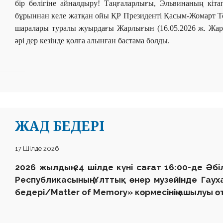
бір бөлігіне айналдыру! Таңғаларлығы, Эльвинаның кіта
бұрыннан келе жатқан ойы ҚР Президенті Қасым-Жомарт Т
шаралары туралы жуырдағы Жарлығын (16.05.2026 ж. Жарлы
әрі дер кезінде қолға алынған бастама болды.
ЖАД БЕДЕРІ
17 Шілде 2026
2026 жылдың 24 шілде күні сағат 16:00-де Әб
Республикасының Ұлттық өнер музейінде Гаух
бедері/Matter of Memory» көрмесінің ашылуы өт