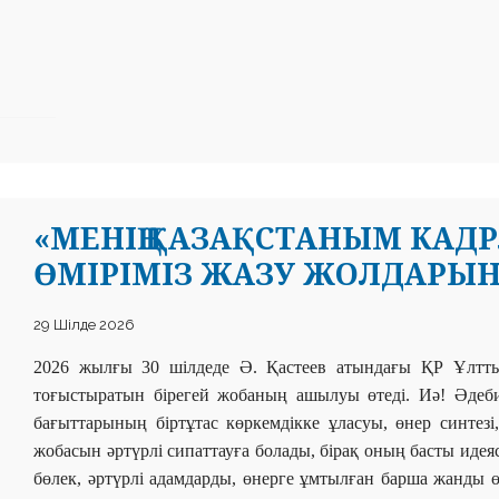
«МЕНІҢ ҚАЗАҚСТАНЫМ КАДРЛА
ӨМІРІМІЗ ЖАЗУ ЖОЛДАРЫНД
29 Шілде 2026
2026 жылғы 30 шілдеде Ә. Қастеев атындағы ҚР
Ұлтт
тоғыстыратын бірегей жобаның ашылуы өтеді. Иә! Әдебие
бағыттарының біртұтас көркемдікке ұласуы, өнер синтез
жобасын әртүрлі сипаттауға болады, бірақ оның басты идея
бөлек, әртүрлі адамдарды, өнерге ұмтылған барша жанды 