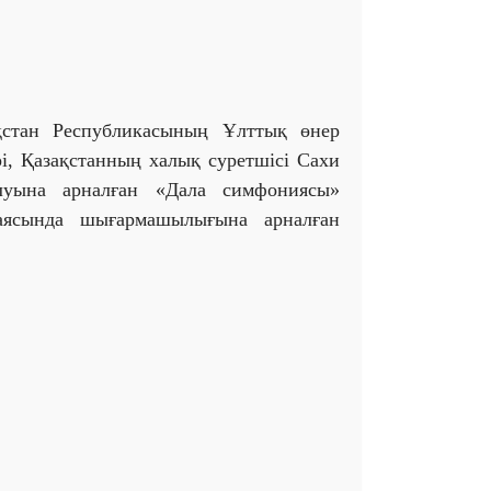
қстан Республикасының Ұлттық өнер
рі, Қазақстанның халық суретшісі Сахи
луына арналған «Дала симфониясы»
аясында шығармашылығына арналған