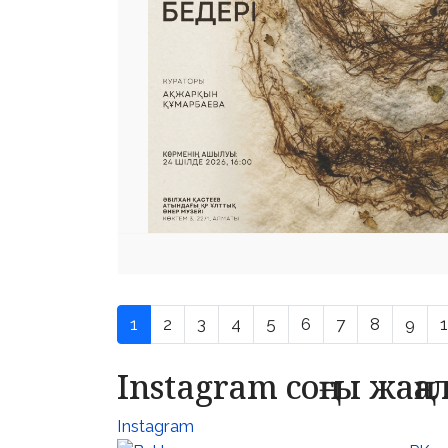
1
2
3
4
5
6
7
8
9
Instagram соңғы жаң
Instagram