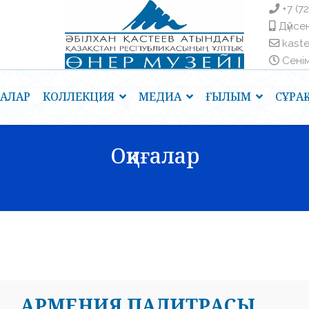
+7 (7
Дүйсен
kast
Сенім 
ҒАЛАР
КОЛЛЕКЦИЯ
МЕДИА
ҒЫЛЫМ
СҰРА
Оқиғалар
АРМЕНИЯ ПАЛИТРАСЫ