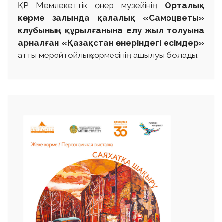
ҚР Мемлекеттік өнер музейінің
Орталық
көрме залында қалалық «Самоцветы»
клубының құрылғанына елу жыл толуына
арналған «Қазақстан өнеріндегі есімдер»
атты мерейтойлық көрмесінің ашылуы болады.