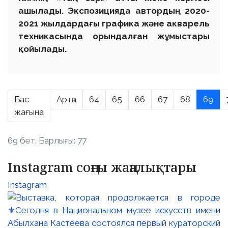
ашылады. Экспозицияда автордың 2020-
2021 жылдардағы графика және акварель
техникасында орындалған жұмыстары
қойылады.
Бас
Артқа
64
65
66
67
68
69
жағына
69 бет. Барлығы: 77
Instagram соңғы жаңалықтары
Instagram