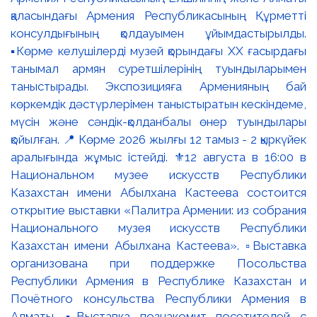
қаласындағы Армения Республикасының Құрметті
консулдығының қолдауымен ұйымдастырылды.
▪️Көрме келушілерді музей қорындағы ХХ ғасырдағы
танымал армян суретшілерінің туындыларымен
таныстырады. Экспозицияға Арменияның бай
көркемдік дәстүрлерімен таныстыратын кескіндеме,
мүсін және сәндік-қолданбалы өнер туындылары
қойылған. 📍 Көрме 2026 жылғы 12 тамыз - 2 қыркүйек
аралығында жұмыс істейді. ⚜️12 августа в 16:00 в
Национальном музее искусств Республики
Казахстан имени Абылхана Кастеева состоится
открытие выставки «Палитра Армении: из собрания
Национального музея искусств Республики
Казахстан имени Абылхана Кастеева». ▫️Выставка
организована при поддержке Посольства
Республики Армения в Республике Казахстан и
Почётного консульства Республики Армения в
Алматы. ▪️Выставка познакомит посетителей с