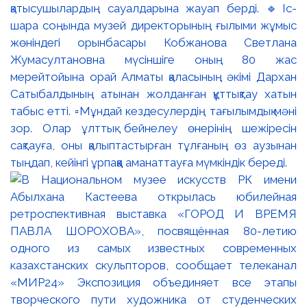
қатысушылардың сауалдарына жауап берді. 🔹Іс-
шара соңында музей директорының ғылыми жұмыс
жөніндегі орынбасары Кобжанова Светлана
Жумасултановна мүсіншіге оның 80 жас
мерейтойына орай Алматы қаласының әкімі Дархан
Сатыбалдының атынан жолданған құттықтау хатын
табыс етті. ▫️Мұндай кездесулердің тағылымдық мәні
зор. Олар ұлттық бейнелеу өнерінің шежіресін
сақтауға, оны қалыптастырған тұлғаның өз аузынан
тыңдап, кейінгі ұрпаққа аманаттауға мүмкіндік береді.