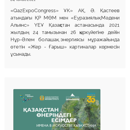
«QazExpoCongress» ҰК» АҚ, Ә. Қастеев
атындағы ҚР МӨМ мен «Еуразиялық Мәдени
Альянс» ҮЕҰ Қазақстан астанасында 2021
жылдың 24 тамызынан 26 қыркүйегіне дейін
Нұр-Әлем болашақ энергиясы мұражайында
өтетін «Жер - Ғарыш» картиналар көрмесін
ұсынады.