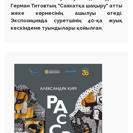
Герман Титовтың "Саяхатқа шақыру" атты
жеке көрмесінің ашылуы өтеді.
Экспозицияда суретшінің 40-қа жуық
кескіндеме туындылары қойылған.