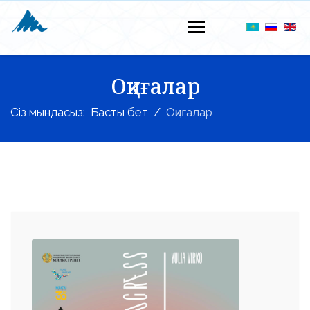
Оқиғалар
Сіз мындасыз:
Басты бет
Оқиғалар