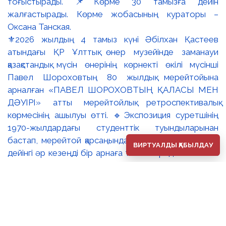
⚜️2026 жылдың 4 тамыз күні Әбілхан Қастеев
атындағы ҚР Ұлттық өнер музейінде заманауи
қазақстандық мүсін өнерінің көрнекті өкілі мүсінші
Павел Шороховтың 80 жылдық мерейтойына
арналған «ПАВЕЛ ШОРОХОВТЫҢ ҚАЛАСЫ МЕН
ДӘУІРІ» атты мерейтойлық ретроспективалық
көрмесінің ашылуы өтті. 🔹Экспозиция суретшінің
1970-жылдардағы студенттік туындыларынан
бастап, мерейтой қарсаңындағы соңғы еңбектеріне
ВИРТУАЛДЫ ҚАБЫЛДАУ
дейінгі әр кезеңді бір арнаға тоғыстырады. 🔸Павел
Шороховтың есімі Қазақстан қалаларының көркем
келбетімен тығыз байланысты, Алматы, Астана мен
еліміздің қалаларындағы монументалды туындылары
бүгінде бірнеше ұрпақтың мәдени жадында сақталып
әрі қалалық ортаның құрамдас бөлігіне айналып