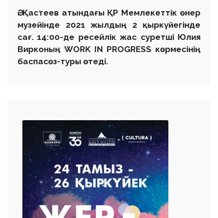
Ә. Қастеев атындағы ҚР Мемлекеттік өнер
музейінде 2021 жылдың 2 қыркүйегінде
сағ. 14:00-де ресейлік жас суретші Юлия
Вирконың WORK IN PROGRESS көрмесінің
баспасөз-туры өтеді.