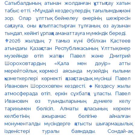
⚜️2026 жылдың 7 тамыз күні Әбілхан Қастеев
атындағы Қазақстан Республикасының Ұлттық өнер
музейінде өтіп жатқан Павел және Дмитрий
Шороховтардың «Қала мен дәуір» атты
мерейтойлық көрмесі аясында музейдің ғылыми
қызметкерлері көрнекті қазақстандық мүсінші Павел
Иванович Шороховпен кездесті. 🔸Кездесу жылы
атмосферада өтіп, еркін сұхбатқа ұласты. Павел
Иванович өз туындыларының дүниеге келу
тарихымен бөлісіп, Алматы қаласының көркем
келбетінің ажырамас бөлігіне айналған
монументалды мүсіндерге қатысты шығармашылық
ізденістері туралы баяндады. Сондай-ақ