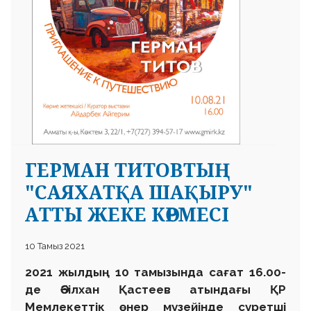
ГЕРМАН ТИТОВТЫҢ
"САЯХАТҚА ШАҚЫРУ"
АТТЫ ЖЕКЕ КӨРМЕСІ
10 Тамыз 2021
2021 жылдың 10 тамызында сағат 16.00-
де Әбілхан Қастеев атындағы ҚР
Мемлекеттік өнер музейінде суретші