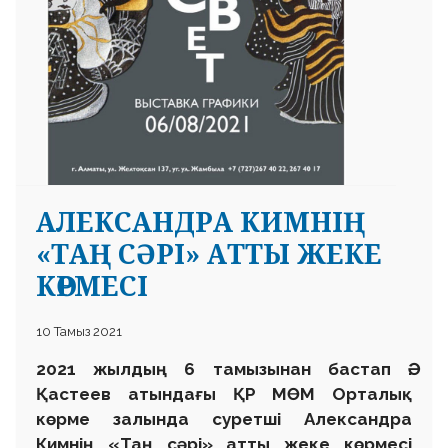
АЛЕКСАНДРА КИМНІҢ
«ТАҢ СӘРІ» АТТЫ ЖЕКЕ
КӨРМЕСІ
10 Тамыз 2021
2021 жылдың 6 тамызынан бастап Ә.
Қастеев атындағы ҚР МӨМ Орталық
көрме залында суретші Александра
Кимнің «Таң сәрі» атты жеке көрмесі