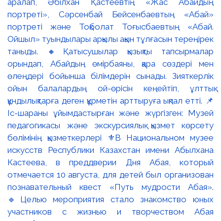
аралап, Әбілхан Қастеевтің «Жас Абайдың
портреті», Сәрсенбай Бейсенбаевтың «Абай»
портреті және Тоқболат Тоғысбаевтың «Абай.
Ойшыл» туындылары арқылы ақын тұлғасын тереңірек
таныды. 🔸Қатысушылар қызықты тапсырмалар
орындап, Абайдың өмірбаяны, қара сөздері мен
өлеңдері бойынша білімдерін сынады. Зияткерлік
ойын балалардың ой-өрісін кеңейтіп, ұлттық
құндылықтарға деген құрметін арттыруға ықпал етті. 📌
Іс-шараны ұйымдастырған және жүргізген: Музей
педагогикасы және экскурсиялық қызмет көрсету
бөлімінің қызметкерлері ⚜️В Национальном музее
искусств Республики Казахстан имени Абылхана
Кастеева, в преддверии Дня Абая, который
отмечается 10 августа, для детей был организован
познавательный квест «Путь мудрости Абая».
🔹Целью мероприятия стало знакомство юных
участников с жизнью и творчеством Абая