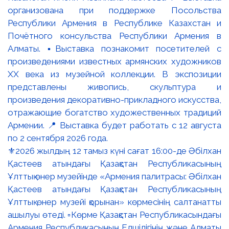
⚜️2026 жылдың 12 тамыз күні сағат 16:00-де Әбілхан
Қастеев атындағы Қазақстан Республикасының
Ұлттық өнер музейінде «Армения палитрасы: Әбілхан
Қастеев атындағы Қазақстан Республикасының
Ұлттық өнер музейі қорынан» көрмесінің салтанатты
ашылуы өтеді. ▫️Көрме Қазақстан Республикасындағы
Армения Республикасының Елшілігінің және Алматы