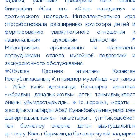
⚜️Әбілхан Қастеев атындағы Қазақстан
Республикасының Ұлттық өнер музейінде «10 тамыз
– Абай күні» қарсаңында балаларға арналған
«Абайдың даналық жолы» атты танымдық квест
ойыны ұйымдастырылды. 🔹Іс-шараның мақсаты –
жас қатысушыларды Абай Құнанбайұлының өмірі мен
шығармашылығымен таныстырып, ұлттық әдебиет
пен бейнелеу өнеріне деген қызығушылығын
арттыру. Квест барысында балалар музей залдарын