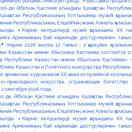
едневную урбанистическую среду. 📌Выставка продлится
:00-де Әбілхан Қастеев атындағы Қазақстан Республик
азақстан Республикасының Ұлттық өнер музейі қорына
мения Республикасының Елшілігінің және Алматы қалас
ылды. ▪️Көрме келушілерді музей қорындағы ХХ ға
яға Арменияның бай көркемдік дәстүрлерімен таныст