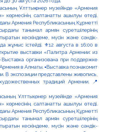
 до 30 августа 2026 года.
асының Ұлттық өнер музейінде «Армения
н» көрмесінің салтанатты ашылуы өтеді.
ындағы Армения Республикасының Құрметті
сырдағы танымал армян суретшілерінің
ыратын кескіндеме, мүсін және сәндік-