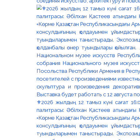
соединяя искусство, архитектуру и повс
⚜️2026 жылдың 12 тамыз күні сағат 16
палитрасы: Әбілхан Қастеев атындағы Қ
▫️Көрме Қазақстан Республикасындағы Ар
консулдығының қолдауымен ұйымдастыр
туындыларымен таныстырады. Экспозици