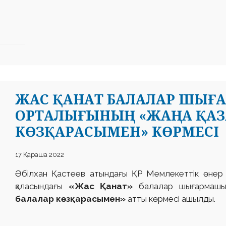
ЖАС ҚАНАТ БАЛАЛАР ШЫ
ОРТАЛЫҒЫНЫҢ «ЖАҢА ҚАЗ
КӨЗҚАРАСЫМЕН» КӨРМЕСІ
17 Қараша 2022
Әбілхан Қастеев атындағы ҚР Мемлекеттік өнер
қаласындағы
«Жас Қанат»
балалар шығармашыл
балалар көзқарасымен»
атты көрмесі ашылды.