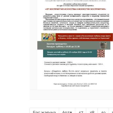
Бас жағына
Артқа
47
48
49