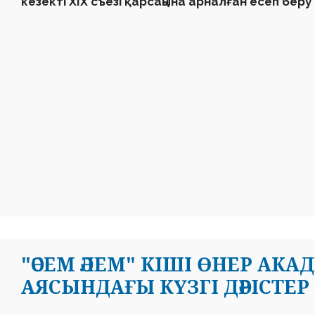
кезекті ХІХ съезі қарсаңына арналған есеп беру 
"ӘСЕМ ӘЛЕМ" КІШІ ӨНЕР АК
АЯСЫНДАҒЫ КҮЗГІ ДӘРІСТЕР