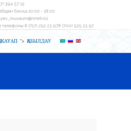
27) 394 57 15
біден басқа ㅤ10:00 - 18:00
eyev_museum@nmirk.kz
телефоныㅤ 8 (717) 252 23 97ㅤ8 (700) 525 23 97
Қ-ЖАУАП
ҚАБЫЛДАУ
">