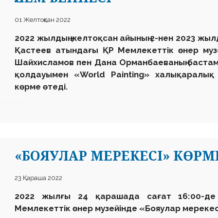
01 Желтоқсан 2022
2022 жылдың желтоқсан айының 2-нен 2023 жылды
Қастеев атындағы ҚР Мемлекеттік өнер муз
Шайхисламов пен Дана Орманбаеваның баста
қолдауымен «World Painting» халықаралық
көрме өтеді.
«БОЯУЛАР МЕРЕКЕСІ» КӨРМ
23 Қараша 2022
2022 жылғы 24 қарашада сағат 16:00-де
Мемлекеттік өнер музейінде «Бояулар мерекес