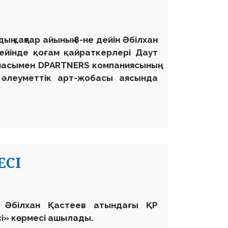
ң қаңтар айының 8-не дейін Әбілхан
ейінде қоғам қайраткерлері Даут
масымен DPARTNERS компаниясының
 әлеуметтік арт-жобасы аясында
ЕСІ
 Әбілхан Қастеев атындағы ҚР
і» көрмесі ашылады.