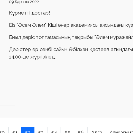
09 Қараша 2022
Құрметті достар!
Біз "Әсем Әлем" Кіші өнер академиясы аясындағы күзг
Биыл дәріс топтамасының тақырыбы "Әлем мұражайл
Дәрістер әр сенбі сайын Әбілхан Қастеев атындағы
14.00-де жүргізіледі.
50
51
52
53
54
55
56
Алға
Аяқ жағын