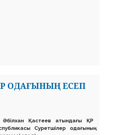
Р ОДАҒЫНЫҢ ЕСЕП
0 Әбілхан Қастеев атындағы ҚР
спубликасы Суретшілер одағының