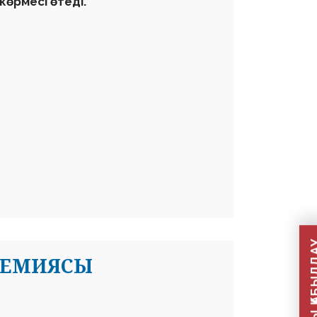
көрмесі өтеді.
АДЕМИЯСЫ