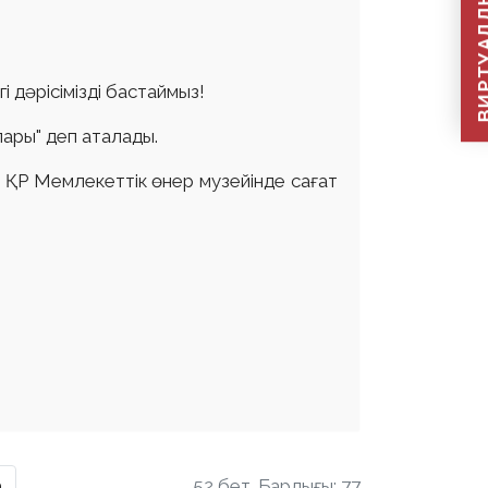
ВИРТУАЛДЫ Қ
і дәрісімізді бастаймыз!
ары" деп аталады.
 ҚР Мемлекеттік өнер музейінде сағат
а
52 бет. Барлығы: 77