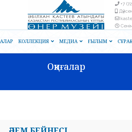
+7 (7
Дүйсен
kast
Сенім 
ҒАЛАР
КОЛЛЕКЦИЯ
МЕДИА
ҒЫЛЫМ
СҰРА
Оқиғалар
ӘЛЕМ БЕЙНЕСІ