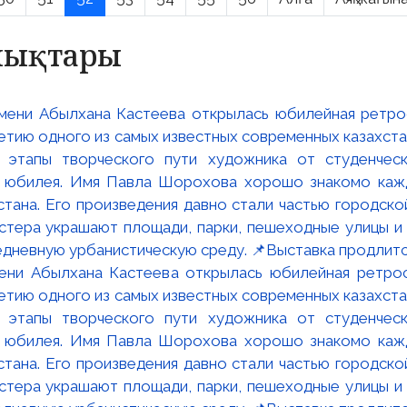
алықтары
мени Абылхана Кастеева открылась юбилейная ретр
ю одного из самых известных современных казахста
 этапы творческого пути художника от студенческ
и юбилея. Имя Павла Шорохова хорошо знакомо кажд
стана. Его произведения давно стали частью городско
астера украшают площади, парки, пешеходные улицы и